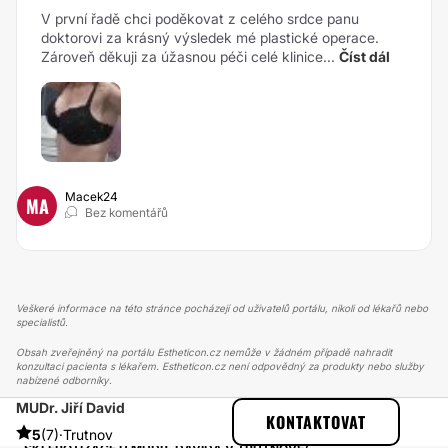
V první řadě chci poděkovat z celého srdce panu
doktorovi za krásný výsledek mé plastické operace.
Zároveň děkuji za úžasnou péči celé klinice...
Číst dál
Macek24
MA
Bez komentářů
Veškeré informace na této stránce pocházejí od uživatelů portálu, nikoli od lékařů nebo
specialistů.
Obsah zveřejněný na portálu Estheticon.cz nemůže v žádném případě nahradit
konzultaci pacienta s lékařem. Estheticon.cz není odpovědný za produkty nebo služby
nabízené odborníky.
MUDr. Jiří David
ESTHETICON
PŘÍBĚHY
KONTAKTOVAT
PŘÍBĚHY TÝKAJÍCÍ SE ZÁKROKU SKLEROTIZACE
5
(7)
·
Trutnov