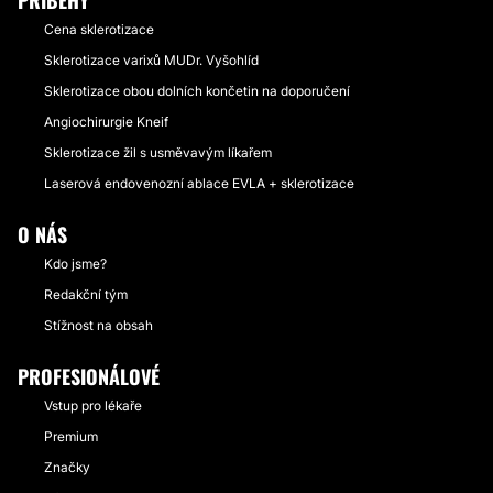
PŘÍBĚHY
Cena sklerotizace
Sklerotizace varixů MUDr. Vyšohlíd
Sklerotizace obou dolních končetin na doporučení
Angiochirurgie Kneif
Sklerotizace žil s usměvavým líkařem
Laserová endovenozní ablace EVLA + sklerotizace
O NÁS
Kdo jsme?
Redakční tým
Stížnost na obsah
PROFESIONÁLOVÉ
Vstup pro lékaře
Premium
Značky