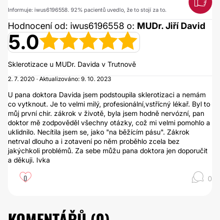
Informuje: iwus6196558. 92% pacientů uvedlo, že to stojí za to.
Hodnocení od: iwus6196558 o:
MUDr. Jiří David
5.0
Sklerotizace u MUDr. Davida v Trutnově
2. 7. 2020 · Aktualizováno: 9. 10. 2023
U pana doktora Davida jsem podstoupila sklerotizaci a nemám
co vytknout. Je to velmi milý, profesionální,vstřícný lékař. Byl to
můj první chir. zákrok v životě, byla jsem hodně nervózní, pan
doktor mě zodpověděl všechny otázky, což mi velmi pomohlo a
uklidnilo. Necítila jsem se, jako "na běžícím pásu". Zákrok
netrval dlouho a i zotavení po něm proběhlo zcela bez
jakýchkoli problémů. Za sebe můžu pana doktora jen doporučit
a děkuji. Ivka
0
0
KOMENTÁŘŮ (
0
)