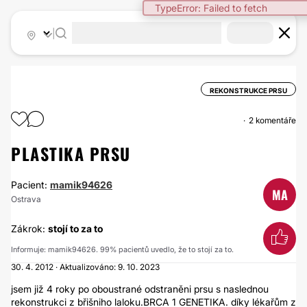
TypeError: Failed to fetch
|
REKONSTRUKCE PRSU
2 komentáře
PLASTIKA PRSU
Pacient:
mamik94626
MA
Ostrava
Zákrok:
stojí to za to
Informuje: mamik94626. 99% pacientů uvedlo, že to stojí za to.
30. 4. 2012 · Aktualizováno: 9. 10. 2023
jsem již 4 roky po oboustrané odstraněni prsu s naslednou
rekonstrukci z břišniho laloku.BRCA 1 GENETIKA. díky lékařům z