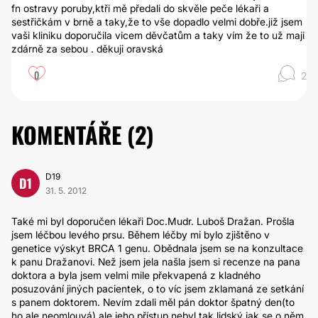
fn ostravy poruby,ktři mě předali do skvěle peče lékaři a
sestřičkám v brně a taky,že to vše dopadlo velmi dobře.již jsem
vaši kliniku doporučila vicem děvčatům a taky vím že to už maji
zdárně za sebou . děkuji oravská
0
2
KOMENTÁŘE (
2
)
D19
D1
31. 5. 2012
Také mi byl doporučen lékaři Doc.Mudr. Luboš Dražan. Prošla
jsem léčbou levého prsu. Během léčby mi bylo zjištěno v
genetice výskyt BRCA 1 genu. Obědnala jsem se na konzultace
k panu Dražanovi. Než jsem jela našla jsem si recenze na pana
doktora a byla jsem velmi mile překvapená z kladného
posuzování jiných pacientek, o to víc jsem zklamaná ze setkání
s panem doktorem. Nevím zdali měl pán doktor špatný den(to
ho ale neomlouvá),ale jeho přístup nebyl tak lidský jak se o něm