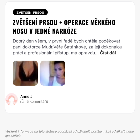
ZVĚTŠENÍ PRSOU
ZVĚTŠENÍ PRSOU + OPERACE MĚKKÉHO
NOSU V JEDNÉ NARKÓZE
Dobrý den všem, v první řadě bych chtěla poděkovat
paní doktorce Mudr.Věře Šatánkové, za její dokonalou
práci a profesionální přístup, má opravdu...
Číst dál
Annett
5 komentářů
Veškeré informace na této stránce pocházejí od uživatelů portálu, nikoli od lékařů nebo
specialistů.