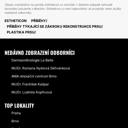
Obsah zveřejněný na portálu Estheticon.cz nemůže v žádném případě nahradit
konzultaci pacienta s lékařem. Estheticon.cz není odpovědný za produkty nebo služby
nabízené odborníky.
ESTHETICON
PŘÍBĚHY
PŘÍBĚHY TÝKAJÍCÍ SE ZÁKROKU REKONSTRUKCE PRSU
PLASTIKA PRSU
NEDÁVNO ZOBRAZENÍ ODBORNÍCI
Dermaordinologie La Belle
MUDr. Romana Nyklová Skřivánková
AWA relaxační centrum Brno
MUDr. František Kašpar
MUDr. Ludmila Kopřivová
TOP LOKALITY
Praha
Brno