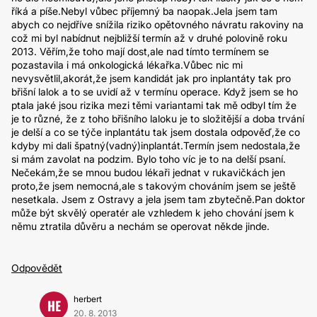
říká a píše.Nebyl vůbec příjemný ba naopak.Jela jsem tam
abych co nejdříve snížila riziko opětovného návratu rakoviny na
což mi byl nabídnut nejbližší termín až v druhé polovině roku
2013. Věřím,že toho mají dost,ale nad tímto termínem se
pozastavila i má onkologická lékařka.Vůbec nic mi
nevysvětlil,akorát,že jsem kandidát jak pro inplantáty tak pro
břišní lalok a to se uvidí až v termínu operace. Když jsem se ho
ptala jaké jsou rizika mezi těmi variantami tak mě odbyl tím že
je to různé, že z toho břišního laloku je to složitější a doba trvání
je delší a co se týče inplantátu tak jsem dostala odpověď,že co
kdyby mi dali špatný(vadný)inplantát.Termín jsem nedostala,že
si mám zavolat na podzim. Bylo toho víc je to na delší psaní.
Nečekám,že se mnou budou lékaři jednat v rukavičkách jen
proto,že jsem nemocná,ale s takovým chováním jsem se ještě
nesetkala. Jsem z Ostravy a jela jsem tam zbytečně.Pan doktor
může být skvělý operatér ale vzhledem k jeho chování jsem k
němu ztratila důvěru a nechám se operovat někde jinde.
Odpovědět
herbert
HE
20. 8. 2013