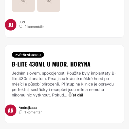
Judi
JU
2 komentáře
ZVĚTŠENÍ PRSOU
B-LITE 430ML U MUDR. HORYNA
Jedním slovem, spokojenost! Použité byly implantáty B-
lite 430ml anatom. Prsa jsou krásné měkké hned po
měsíci a působí přirozeně. Přístup na klinice je opravdu
perfektní, sestřičky i recepční jsou mile a nemohu
nikomu nic vytknout. Pokud...
Číst dál
Andrejkaaa
AN
1 komentář