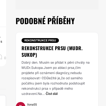
PODOBNÉ PŘÍBĚHY
.
REKONSTRUKCE PRSU
 s
REKONSTRUKCE PRSU (MUDR.
SUKOP)
0
Dobrý den. Musím se přidat k pění chvály na
MUDr.Sukopa.Jsem po ablaci prsa,čím
projdete při oznámení diagnózy,nebudu
rozepisovat:-(!Důležité je,že od samého
počátku jsem byla rozhodnuta podstoupit
rekonstrukci prsa v případě mého
uzdravení.Na...
Číst dál
Ilona55