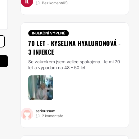
IL
Bez komentářů
INJEKČNÍ VÝPLNĚ
70 LET - KYSELINA HYALURONOVÁ -
3 INJEKCE
Se zakrokem jsem velice spokojena. Je mi 70
let a vypadam na 48 - 50 let
serioussam
2 komentáře