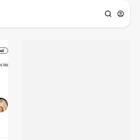
LNĚ
 líbí