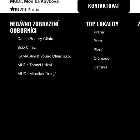
MUDr. Monika Kavková
ESTHETICON
PŘÍBĚHY
PŘÍBĚHY TÝKAJÍCÍ SE ZÁKROKU INJEKČNÍ
KONTAKTOVAT
5
(20)
·
Praha
NEDÁVNO ZOBRAZENÍ
TOP LOKALITY
ODBORNÍCI
Praha
Castle Beauty Clinic
Brno
BcD Clinic
Plzeň
KAMASlim & Young Clinic s.r.o.
Olomouc
MUDr. Tomáš Utíkal
Ostrava
MUDr. Miroslav Dolejš