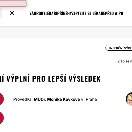
ZÁKROKY
LÉKAŘI
PŘÍBĚHY
ZEPTEJTE SE LÉKAŘE
PŘED A PO
INJEKČNÍ VÝP
2
To se mi
Í VÝPLNÍ PRO LEPŠÍ VÝSLEDEK
Provedl/a:
MUDr. Monika Kavková
v: Praha