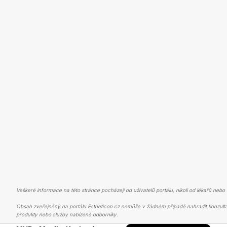
Veškeré informace na této stránce pocházejí od uživatelů portálu, nikoli od lékařů nebo s
Obsah zveřejněný na portálu Estheticon.cz nemůže v žádném případě nahradit konzulta
produkty nebo služby nabízené odborníky.