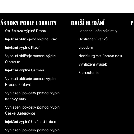
 VÝPLNĚ
KOMBINACE BOTULOTOXINU S INJEKČNÍ VÝPLNÍ PRO LEPŠÍ VÝ
ZÁKROKY PODLE LOKALITY
DALŠÍ HLEDÁNÍ
P
Obličejové výplně Praha
Laser na kožní výrůstky
Injekční obličejové výplně Brno
Odstranění varixů
Injekční výplně Plzeň
Lipedém
Vypnutí obličeje pomocí výplní
Nechirurgická úprava nosu
Olomouc
Vyhlazení vrásek
Injekční výplně Ostrava
Bichectomie
Vypnutí obličeje pomocí výplní
Hradec Králové
Vyhlazení pokožky pomocí výplní
Karlovy Vary
Vyhlazení pokožky pomocí výplní
České Budějovice
Injekční výplně Ústí nad Labem
Vyhlazení pokožky pomocí výplní