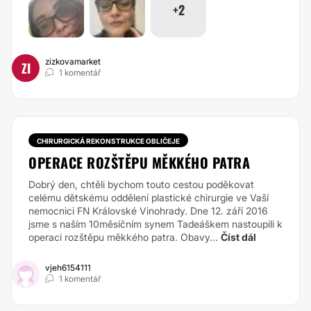
+2
zizkovamarket
ZI
1 komentář
CHIRURGICKÁ REKONSTRUKCE OBLIČEJE
OPERACE ROZŠTĚPU MĚKKÉHO PATRA
Dobrý den, chtěli bychom touto cestou poděkovat
celému dětskému oddělení plastické chirurgie ve Vaší
nemocnici FN Královské Vinohrady. Dne 12. září 2016
jsme s naším 10měsíčním synem Tadeáškem nastoupili k
operaci rozštěpu měkkého patra. Obavy...
Číst dál
vjeh6154111
1 komentář