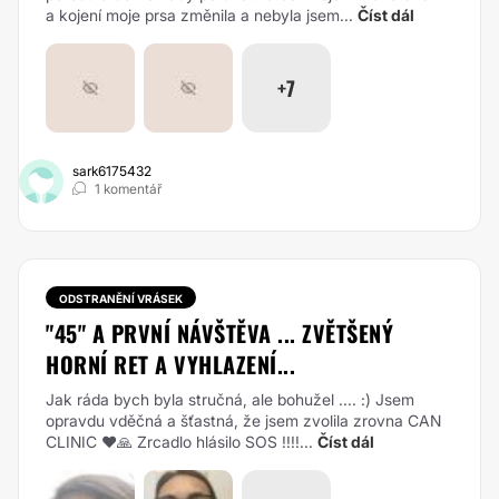
a kojení moje prsa změnila a nebyla jsem...
Číst dál
+7
sark6175432
1 komentář
ODSTRANĚNÍ VRÁSEK
"45" A PRVNÍ NÁVŠTĚVA ... ZVĚTŠENÝ
HORNÍ RET A VYHLAZENÍ...
Jak ráda bych byla stručná, ale bohužel .... :) Jsem
opravdu vděčná a šťastná, že jsem zvolila zrovna CAN
CLINIC ❤️🙏 Zrcadlo hlásilo SOS !!!!...
Číst dál