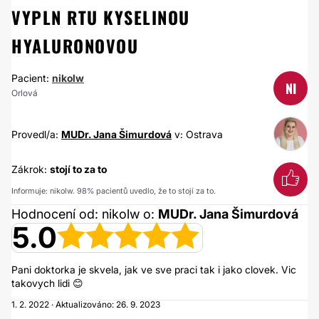
VYPLN RTU KYSELINOU
HYALURONOVOU
Pacient:
nikolw
NI
Orlová
Provedl/a:
MUDr. Jana Šimurdová
v: Ostrava
Zákrok:
stojí to za to
Informuje: nikolw. 98% pacientů uvedlo, že to stojí za to.
Hodnocení od: nikolw o:
MUDr. Jana Šimurdová
5.0
Pani doktorka je skvela, jak ve sve praci tak i jako clovek. Vic
takovych lidi 😊
1. 2. 2022 · Aktualizováno: 26. 9. 2023