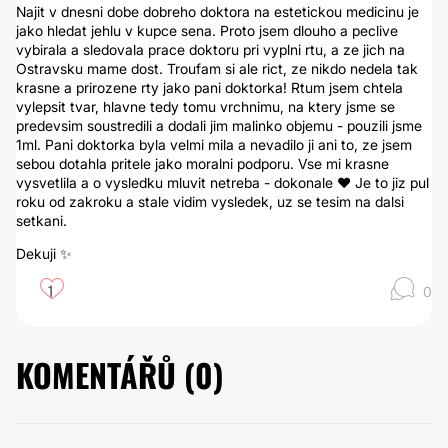
Najit v dnesni dobe dobreho doktora na estetickou medicinu je
jako hledat jehlu v kupce sena. Proto jsem dlouho a peclive
vybirala a sledovala prace doktoru pri vyplni rtu, a ze jich na
Ostravsku mame dost. Troufam si ale rict, ze nikdo nedela tak
krasne a prirozene rty jako pani doktorka! Rtum jsem chtela
vylepsit tvar, hlavne tedy tomu vrchnimu, na ktery jsme se
predevsim soustredili a dodali jim malinko objemu - pouzili jsme
1ml. Pani doktorka byla velmi mila a nevadilo ji ani to, ze jsem
sebou dotahla pritele jako moralni podporu. Vse mi krasne
vysvetlila a o vysledku mluvit netreba - dokonale ❤️ Je to jiz pul
roku od zakroku a stale vidim vysledek, uz se tesim na dalsi
setkani.
Dekuji ✨
1
0
KOMENTÁŘŮ (
0
)