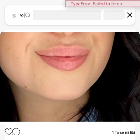
TypeError: Failed to fetch
|
1
To se mi líbí
KYSELINA HYALURONOVÁ