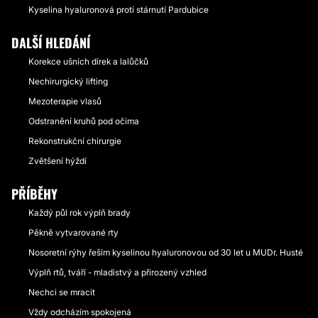
Kyselina hyaluronová proti stárnutí Pardubice
DALŠÍ HLEDÁNÍ
Korekce ušních dírek a lalůčků
Nechirurgický lifting
Mezoterapie vlasů
Odstranění kruhů pod očima
Rekonstrukční chirurgie
Zvětšení hýždí
PŘÍBĚHY
Každý půl rok výplň brady
Pěkně vytvarované rty
Nosoretní rýhy řeším kyselinou hyaluronovou od 30 let u MUDr. Husté
Výplň rtů, tváří - mladistvý a přirozený vzhled
Nechci se mracit
Vždy odcházím spokojená