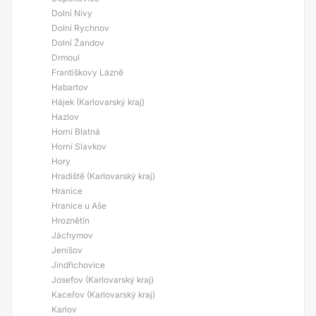
Dolní Nivy
Dolní Rychnov
Dolní Žandov
Drmoul
Františkovy Lázně
Habartov
Hájek (Karlovarský kraj)
Hazlov
Horní Blatná
Horní Slavkov
Hory
Hradiště (Karlovarský kraj)
Hranice
Hranice u Aše
Hroznětín
Jáchymov
Jenišov
Jindřichovice
Josefov (Karlovarský kraj)
Kaceřov (Karlovarský kraj)
Karlov