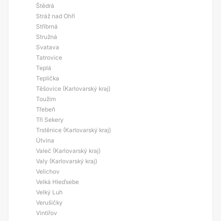
Štědrá
Stráž nad Ohří
Stříbrná
Stružná
Svatava
Tatrovice
Teplá
Teplička
Těšovice (Karlovarský kraj)
Toužim
Třebeň
Tři Sekery
Trstěnice (Karlovarský kraj)
Útvina
Valeč (Karlovarský kraj)
Valy (Karlovarský kraj)
Velichov
Velká Hleďsebe
Velký Luh
Verušičky
Vintířov