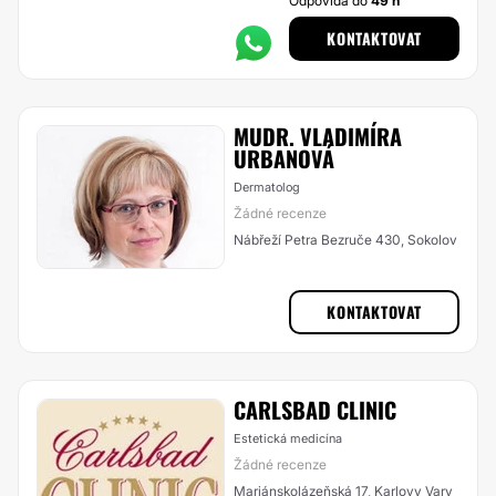
Odpovídá do
49 h
KONTAKTOVAT
MUDR. VLADIMÍRA
URBANOVÁ
Dermatolog
Žádné recenze
Nábřeží Petra Bezruče 430, Sokolov
KONTAKTOVAT
CARLSBAD CLINIC
Estetická medicína
Žádné recenze
Mariánskolázeňská 17, Karlovy Vary