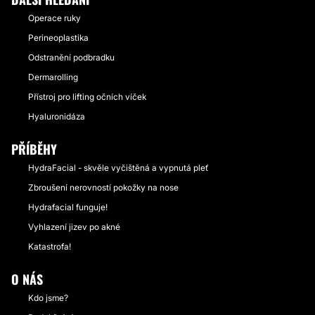
Operace ruky
Perineoplastika
Odstranění podbradku
Dermarolling
Přístroj pro lifting očních víček
Hyaluronidáza
PŘÍBĚHY
HydraFacial - skvěle vyčištěná a vypnutá pleť
Zbroušení nerovností pokožky na nose
Hydrafacial funguje!
Vyhlazení jizev po akné
Katastrofa!
O NÁS
Kdo jsme?