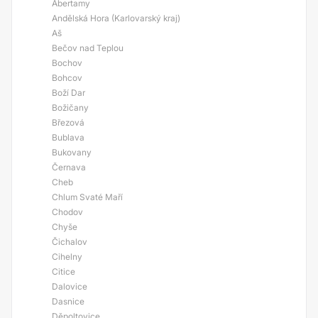
Abertamy
Andělská Hora (Karlovarský kraj)
Aš
Bečov nad Teplou
Bochov
Bohcov
Boží Dar
Božičany
Březová
Bublava
Bukovany
Černava
Cheb
Chlum Svaté Maří
Chodov
Chyše
Čichalov
Cihelny
Citice
Dalovice
Dasnice
Děpoltovice