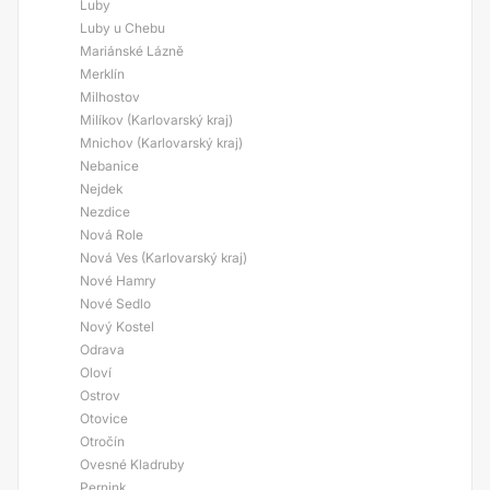
Luby
Luby u Chebu
Mariánské Lázně
Merklín
Milhostov
Milíkov (Karlovarský kraj)
Mnichov (Karlovarský kraj)
Nebanice
Nejdek
Nezdice
Nová Role
Nová Ves (Karlovarský kraj)
Nové Hamry
Nové Sedlo
Nový Kostel
Odrava
Oloví
Ostrov
Otovice
Otročín
Ovesné Kladruby
Pernink