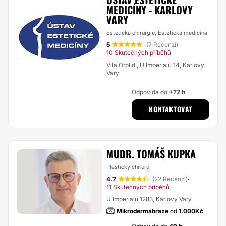
MEDICÍNY - KARLOVY
VARY
Estetická chirurgie, Estetická medicína
5
(7 Recenzí)
·
10 Skutečných příběhů
Vila Orplid , U Imperialu 14, Karlovy
Vary
Odpovídá do
+72 h
KONTAKTOVAT
MUDR. TOMÁŠ KUPKA
Plastický chirurg
4.7
(22 Recenzí)
·
11 Skutečných příběhů
U Imperialu 1283, Karlovy Vary
Mikrodermabraze
od
1.000Kč