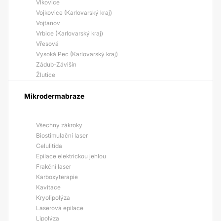
Vlkovice
Vojkovice (Karlovarský kraj)
Vojtanov
Vrbice (Karlovarský kraj)
Vřesová
Vysoká Pec (Karlovarský kraj)
Zádub-Závišín
Žlutice
Mikrodermabraze
Všechny zákroky
Biostimulační laser
Celulitida
Epilace elektrickou jehlou
Frakční laser
Karboxyterapie
Kavitace
Kryolipolýza
Laserová epilace
Lipolýza