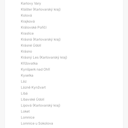
Karlovy Vary
Klášter (Karlovarský kraj)
Kolová
Krajková
Královské Poříčí
Kraslice
Krásná (Karlovarský kraj)
Krásné Údolí
Krásno
Krásný Les (Karlovarský kraj)
Křižovatka
Kynšperk nad Ohří
Kyselka
Láz
Lázně Kynžvart
Libá
Libavské Údolí
Lipová (Karlovarský kraj)
Loket
Lomnice
Lomnice u Sokolova