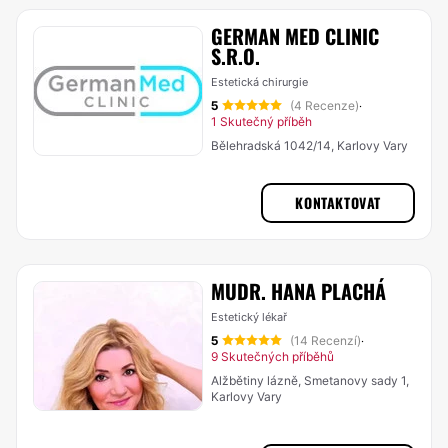
GERMAN MED CLINIC
S.R.O.
Estetická chirurgie
5
(4 Recenze)
·
1 Skutečný příběh
Bělehradská 1042/14, Karlovy Vary
KONTAKTOVAT
MUDR. HANA PLACHÁ
Estetický lékař
5
(14 Recenzí)
·
9 Skutečných příběhů
Alžbětiny lázně, Smetanovy sady 1,
Karlovy Vary