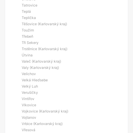
Tatrovice
Teplá
Teplička
Těšovice (Karlovarský kraj)
Toužim
Třebeň
Tři Sekery
Trstěnice (Karlovarský kraj)
Útvina
Valeč (Karlovarský kraj)
Valy (Karlovarský kraj)
Velichov
Velká Hleďsebe
Velký Luh
Verušičky
Vintířov
Vlkovice
Vojkovice (Karlovarský kraj)
Vojtanov
Vrbice (Karlovarský kraj)
Vřesová