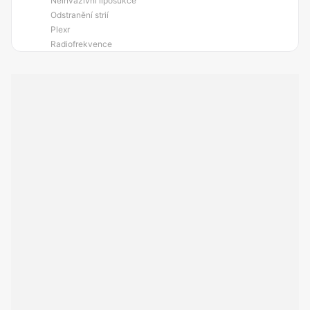
Neinvazivní liposukce
Odstranění strií
Plexr
Radiofrekvence