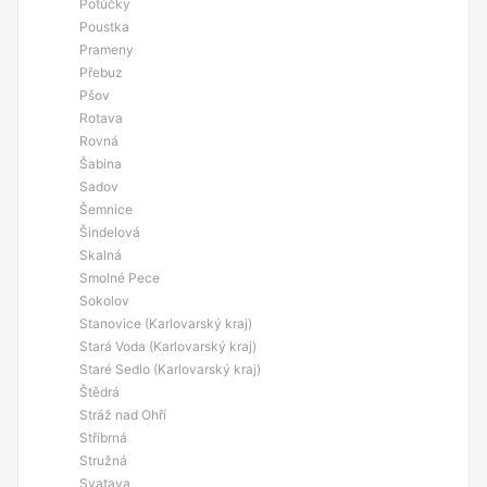
Potůčky
Poustka
Prameny
Přebuz
Pšov
Rotava
Rovná
Šabina
Sadov
Šemnice
Šindelová
Skalná
Smolné Pece
Sokolov
Stanovice (Karlovarský kraj)
Stará Voda (Karlovarský kraj)
Staré Sedlo (Karlovarský kraj)
Štědrá
Stráž nad Ohří
Stříbrná
Stružná
Svatava