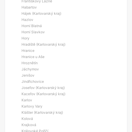
Františkovy Lázně
Habartov
Hájek (Karlovarský kraj)
Hazlov
Horní Blatná
Horní Slavkov
Hory
Hradiště (Karlovarský kraj)
Hranice
Hranice u Aše
Hroznětín
Jáchymov
Jenišov
Jindřichovice
Josefov (Karlovarský kraj)
Kaceřov (Karlovarský kraj)
Karlov
Karlovy Vary
Klášter (Karlovarský kraj)
Kolová
Krajková
Královské Poříčí