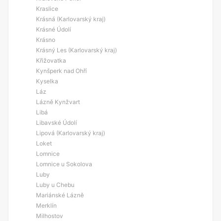
Kraslice
Krásná (Karlovarský kraj)
Krásné Údolí
Krásno
Krásný Les (Karlovarský kraj)
Křižovatka
Kynšperk nad Ohří
Kyselka
Láz
Lázně Kynžvart
Libá
Libavské Údolí
Lipová (Karlovarský kraj)
Loket
Lomnice
Lomnice u Sokolova
Luby
Luby u Chebu
Mariánské Lázně
Merklín
Milhostov