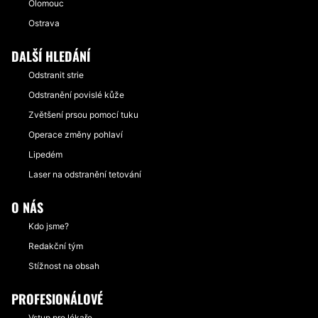
Olomouc
Ostrava
DALŠÍ HLEDÁNÍ
Odstranit strie
Odstranění povislé kůže
Zvětšení prsou pomocí tuku
Operace změny pohlaví
Lipedém
Laser na odstranění tetování
O NÁS
Kdo jsme?
Redakční tým
Stížnost na obsah
PROFESIONÁLOVÉ
Vstup pro lékaře