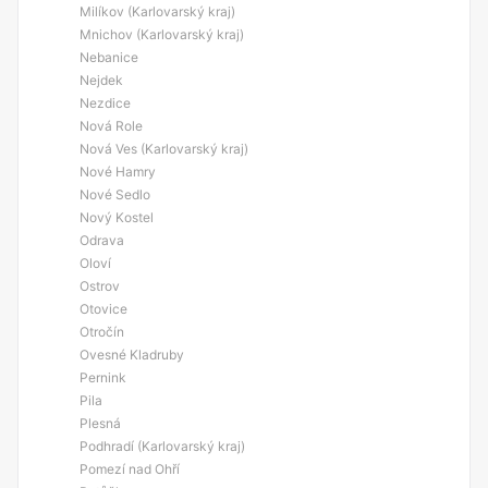
Milíkov (Karlovarský kraj)
Mnichov (Karlovarský kraj)
Nebanice
Nejdek
Nezdice
Nová Role
Nová Ves (Karlovarský kraj)
Nové Hamry
Nové Sedlo
Nový Kostel
Odrava
Oloví
Ostrov
Otovice
Otročín
Ovesné Kladruby
Pernink
Pila
Plesná
Podhradí (Karlovarský kraj)
Pomezí nad Ohří