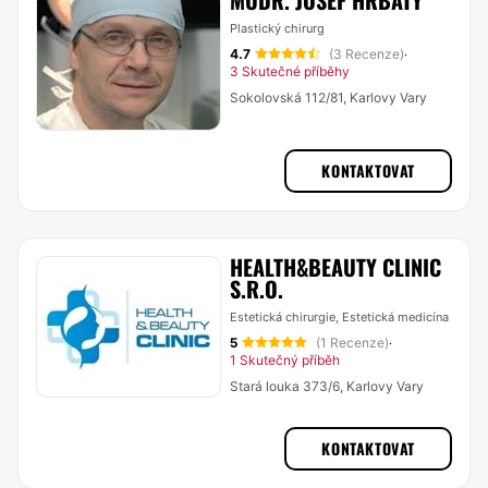
MUDR. JOSEF HRBATÝ
Plastický chirurg
4.7
(3 Recenze)
·
3 Skutečné příběhy
Sokolovská 112/81, Karlovy Vary
KONTAKTOVAT
HEALTH&BEAUTY CLINIC
S.R.O.
Estetická chirurgie, Estetická medicína
5
(1 Recenze)
·
1 Skutečný příběh
Stará louka 373/6, Karlovy Vary
KONTAKTOVAT