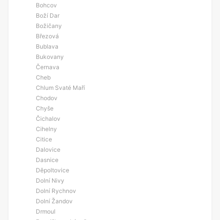
Bohcov
Boží Dar
Božičany
Březová
Bublava
Bukovany
Černava
Cheb
Chlum Svaté Maří
Chodov
Chyše
Čichalov
Cihelny
Citice
Dalovice
Dasnice
Děpoltovice
Dolní Nivy
Dolní Rychnov
Dolní Žandov
Drmoul