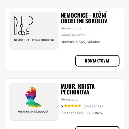
NEMOCNICE - KOŽNÍ
ODDĚLENÍ SOKOLOV
Dermatologie
Žádné recenze
Slovenská 545, Sokolov
KONTAKTOVAT
MUDR. KRISTA
PĚCHOVOVÁ
Dermatolog
5
(1 Recenze)
Hroznětínská 350, Ostrov