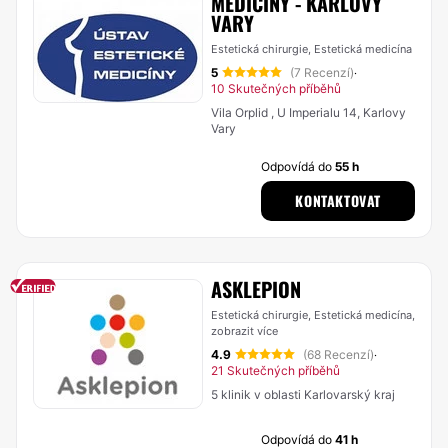
MEDICÍNY - KARLOVY
VARY
Estetická chirurgie, Estetická medicína
5
(7 Recenzí)
·
10 Skutečných příběhů
Vila Orplid , U Imperialu 14, Karlovy
Vary
Odpovídá do
55 h
KONTAKTOVAT
ASKLEPION
Estetická chirurgie, Estetická medicína,
zobrazit více
4.9
(68 Recenzí)
·
21 Skutečných příběhů
5 klinik v oblasti Karlovarský kraj
Odpovídá do
41 h