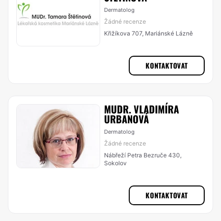
Dermatolog
Žádné recenze
Křižíkova 707, Mariánské Lázně
KONTAKTOVAT
MUDR. VLADIMÍRA
URBANOVÁ
Dermatolog
Žádné recenze
Nábřeží Petra Bezruče 430,
Sokolov
KONTAKTOVAT