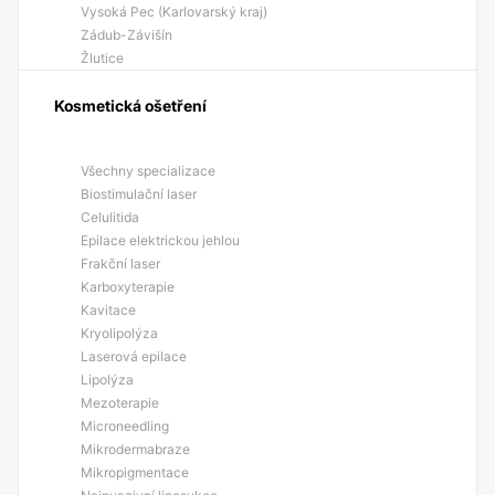
Vysoká Pec (Karlovarský kraj)
Zádub-Závišín
Žlutice
Kosmetická ošetření
Všechny specializace
Biostimulační laser
Celulitida
Epilace elektrickou jehlou
Frakční laser
Karboxyterapie
Kavitace
Kryolipolýza
Laserová epilace
Lipolýza
Mezoterapie
Microneedling
Mikrodermabraze
Mikropigmentace