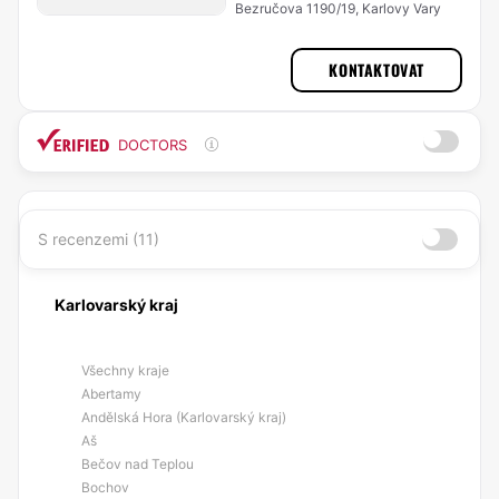
Bezručova 1190/19, Karlovy Vary
KONTAKTOVAT
DOCTORS
S recenzemi (11)
Karlovarský kraj
Všechny kraje
Abertamy
Andělská Hora (Karlovarský kraj)
Aš
Bečov nad Teplou
Bochov