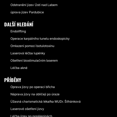
Odstranění jizev Ústí nad Labem
úprava jizev Pardubice
DALŠÍ HLEDÁNÍ
Endolifting
Operace karpálního tunelu endoskopicky
Omlazení pomocí botulotoxinu
Laserová léčba lupénky
Ošetření biostimulačním laserem
Léčba akné
PŘÍBĚHY
Oprava jizvy po operaci břicha
Náprava jizvy na obličeji po úraze
Úžasná charismatická lékařka MUDr. Šilhánková
Laserové ošetření jizvy
Léčba jizev po popáleninách