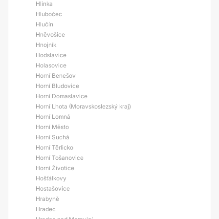
Hlinka
Hlubočec
Hlučín
Hněvošice
Hnojník
Hodslavice
Holasovice
Horní Benešov
Horní Bludovice
Horní Domaslavice
Horní Lhota (Moravskoslezský kraj)
Horní Lomná
Horní Město
Horní Suchá
Horní Těrlicko
Horní Tošanovice
Horní Životice
Hošťálkovy
Hostašovice
Hrabyně
Hradec