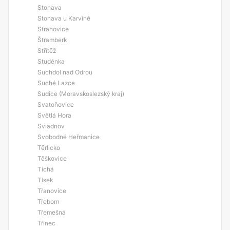
Stonava
Stonava u Karviné
Strahovice
Štramberk
Střítěž
Studénka
Suchdol nad Odrou
Suché Lazce
Sudice (Moravskoslezský kraj)
Svatoňovice
Světlá Hora
Sviadnov
Svobodné Heřmanice
Těrlicko
Těškovice
Tichá
Tísek
Třanovice
Třebom
Třemešná
Třinec