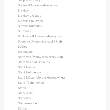
Skřipov u Opavy
Slatina (Moravskoslezský kraj)
Slavkov
Slavkov u Opavy
Slezské Pavlovice
Slezské Rudoltice
Služovice
Smilovice (Moravskoslezský kraj)
Sosnová (Moravskoslezský kraj)
Spálov
Štáblovice
Stará Ves (Moravskoslezský kraj)
Stará Ves nad Ondřejnicí
Staré Hamry
Staré Heřminovy
Staré Město (Moravskoslezský kraj)
Staré Těchanovice
Stařič
Starý Jičín
Stěbořice
Štěpánkovice
Štítina