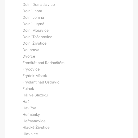
Dolní Domaslavice
Dolní Lhota
Dolní Lomná
Dolní Lutyně
Dolní Moravice
Dolní Tošanovice
Dolní Životice
Doubrava
Dvorce
Frenštát pod Radhoštěm
Fryčovice
Frýdek-Místek
Frýdlant nad Ostravicí
Fulnek
Háj ve Slezsku
Hať
Havířov
Heřmánky
Heřmanovice
Hladké Životice
Hlavnice