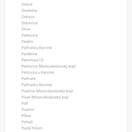
Orlová
Osoblaha
Ostrava
Ostravice
Otice
Palkovice
Paskov
Patřvald u Karviné
Pazderna
Petrohrad CZ
Petrovice (Moravskoslezský kraj)
Petrovice u Karviné
Petřvald
Petřvald u Karviné
Písečná (Moravskoslezský kraj)
Písek (Moravskoslezský kraj)
Píšť
Pražmo
Příbor
Pstruží
Pustá Polom