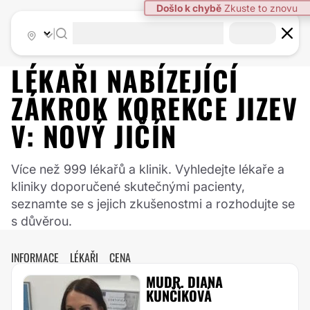
Došlo k chybě
Zkuste to znovu
|
LÉKAŘI NABÍZEJÍCÍ
ZÁKROK
KOREKCE JIZEV
V:
NOVÝ JIČÍN
Více než 999 lékařů a klinik. Vyhledejte lékaře a
kliniky doporučené skutečnými pacienty,
seznamte se s jejich zkušenostmi a rozhodujte se
s důvěrou.
INFORMACE
LÉKAŘI
CENA
MUDR. DIANA
KUNČÍKOVÁ