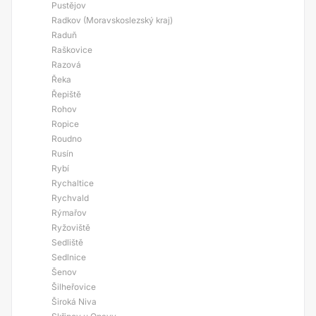
Pustějov
Radkov (Moravskoslezský kraj)
Raduň
Raškovice
Razová
Řeka
Řepiště
Rohov
Ropice
Roudno
Rusín
Rybí
Rychaltice
Rychvald
Rýmařov
Ryžoviště
Sedliště
Sedlnice
Šenov
Šilheřovice
Široká Niva