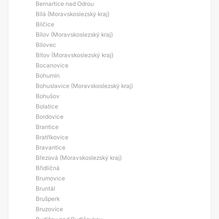
Bernartice nad Odrou
Bílá (Moravskoslezský kraj)
Bílčice
Bílov (Moravskoslezský kraj)
Bílovec
Bítov (Moravskoslezský kraj)
Bocanovice
Bohumín
Bohuslavice (Moravskoslezský kraj)
Bohušov
Bolatice
Bordovice
Brantice
Bratříkovice
Bravantice
Březová (Moravskoslezský kraj)
Břidličná
Brumovice
Bruntál
Brušperk
Bruzovice