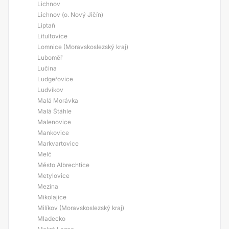
Lichnov
Lichnov (o. Nový Jičín)
Liptaň
Litultovice
Lomnice (Moravskoslezský kraj)
Luboměř
Lučina
Ludgeřovice
Ludvíkov
Malá Morávka
Malá Štáhle
Malenovice
Mankovice
Markvartovice
Melč
Město Albrechtice
Metylovice
Mezina
Mikolajice
Milíkov (Moravskoslezský kraj)
Mladecko