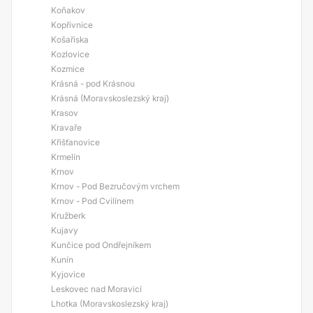
Koňakov
Kopřivnice
Košařiska
Kozlovice
Kozmice
Krásná - pod Krásnou
Krásná (Moravskoslezský kraj)
Krasov
Kravaře
Křišťanovice
Krmelín
Krnov
Krnov - Pod Bezručovým vrchem
Krnov - Pod Cvilínem
Kružberk
Kujavy
Kunčice pod Ondřejníkem
Kunín
Kyjovice
Leskovec nad Moravicí
Lhotka (Moravskoslezský kraj)