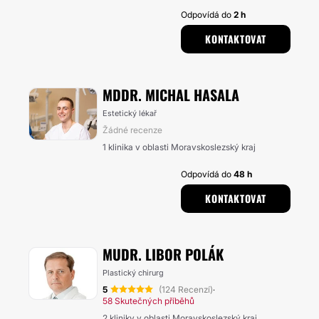
Odpovídá do
2 h
KONTAKTOVAT
MDDR. MICHAL HASALA
Estetický lékař
Žádné recenze
1 klinika v oblasti Moravskoslezský kraj
Odpovídá do
48 h
KONTAKTOVAT
MUDR. LIBOR POLÁK
Plastický chirurg
5
(124 Recenzí)
·
58 Skutečných příběhů
2 kliniky v oblasti Moravskoslezský kraj