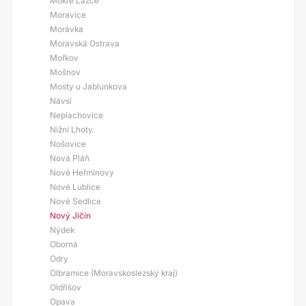
Mokré Lazce
Moravice
Morávka
Moravská Ostrava
Mořkov
Mošnov
Mosty u Jablunkova
Návsí
Neplachovice
Nižní Lhoty
Nošovice
Nová Pláň
Nové Heřminovy
Nové Lublice
Nové Sedlice
Nový Jičín
Nýdek
Oborná
Odry
Olbramice (Moravskoslezský kraj)
Oldřišov
Opava