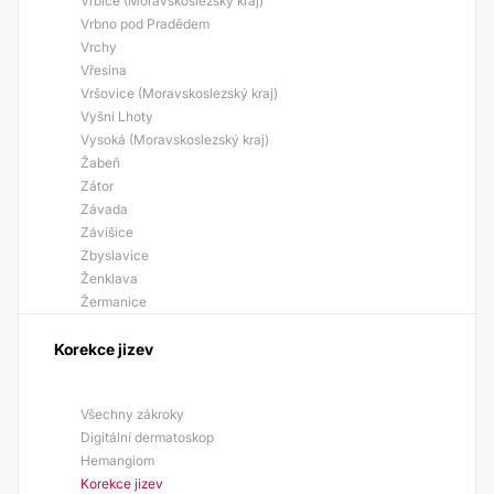
Vrbice (Moravskoslezský kraj)
Vrbno pod Pradědem
Vrchy
Vřesina
Vršovice (Moravskoslezský kraj)
Vyšní Lhoty
Vysoká (Moravskoslezský kraj)
Žabeň
Zátor
Závada
Závišice
Zbyslavice
Ženklava
Žermanice
Korekce jizev
Všechny zákroky
Digitální dermatoskop
Hemangiom
Korekce jizev