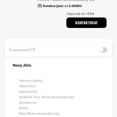
Korekce jizev
od
2.000Kč
Odpovídá do
+72 h
KONTAKTOVAT
S recenzemi (1)
Nový Jičín
Všechny lokality
Albrechtice
Albrechtičky
Andělská Hora (Moravskoslezský kraj)
Bartošovice
Baška
Bělá (Moravskoslezský kraj)