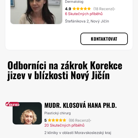
Dermatolog
4.9
(18 Recenzí)
·
6 Skutečných příběhů
Štefánikova 2, Nový Jičín
KONTAKTOVAT
Odborníci na zákrok Korekce
jizev v blízkosti Nový Jičín
MUDR. KLOSOVÁ HANA PH.D.
Plastický chirurg
5
(66 Recenzí)
·
20 Skutečných příběhů
2 kliniky v oblasti Moravskoslezský kraj