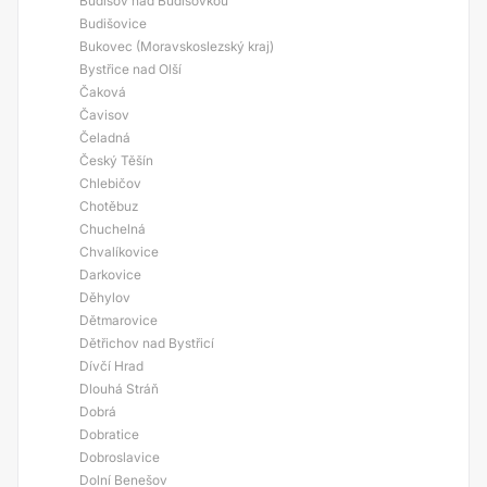
Budišov nad Budišovkou
Budišovice
Bukovec (Moravskoslezský kraj)
Bystřice nad Olší
Čaková
Čavisov
Čeladná
Český Těšín
Chlebičov
Chotěbuz
Chuchelná
Chvalíkovice
Darkovice
Děhylov
Dětmarovice
Dětřichov nad Bystřicí
Dívčí Hrad
Dlouhá Stráň
Dobrá
Dobratice
Dobroslavice
Dolní Benešov