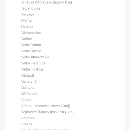
Trnávka (Moravskoslezský kraj)
Trojanovice
Tvrdkov
Uhlířov
Úvalno
Václavovice
Valšov
Velká Polom
Velká Štáhle
Velké Albrechtice
Velké Heraltice
Velké Hoštice
Vělopolí
Vendryně
Veřovice
Větřkovice
Vítkov
Vlčnov (Moravskoslezský kraj)
Vojkovice (Moravskoslezský kraj)
Vratimov
Vražné