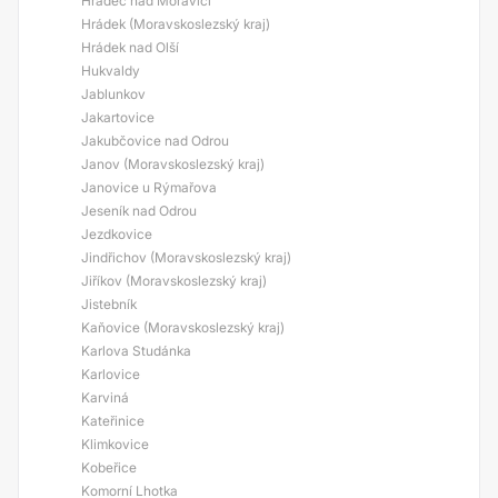
Hradec nad Moravicí
Hrádek (Moravskoslezský kraj)
Hrádek nad Olší
Hukvaldy
Jablunkov
Jakartovice
Jakubčovice nad Odrou
Janov (Moravskoslezský kraj)
Janovice u Rýmařova
Jeseník nad Odrou
Jezdkovice
Jindřichov (Moravskoslezský kraj)
Jiříkov (Moravskoslezský kraj)
Jistebník
Kaňovice (Moravskoslezský kraj)
Karlova Studánka
Karlovice
Karviná
Kateřinice
Klimkovice
Kobeřice
Komorní Lhotka