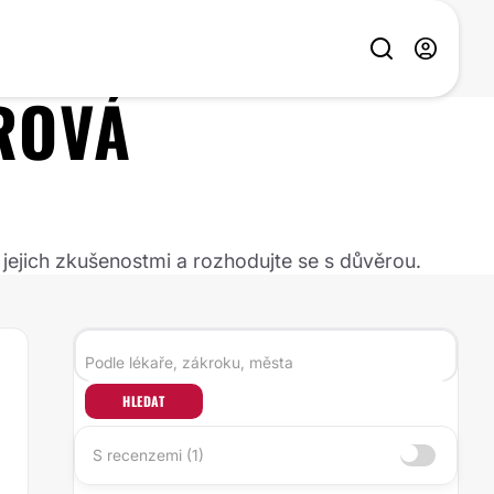
ROVÁ
 jejich zkušenostmi a rozhodujte se s důvěrou.
HLEDAT
S recenzemi (1)