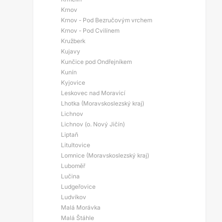
Krnov
Krnov - Pod Bezručovým vrchem
Krnov - Pod Cvilínem
Kružberk
Kujavy
Kunčice pod Ondřejníkem
Kunín
Kyjovice
Leskovec nad Moravicí
Lhotka (Moravskoslezský kraj)
Lichnov
Lichnov (o. Nový Jičín)
Liptaň
Litultovice
Lomnice (Moravskoslezský kraj)
Luboměř
Lučina
Ludgeřovice
Ludvíkov
Malá Morávka
Malá Štáhle