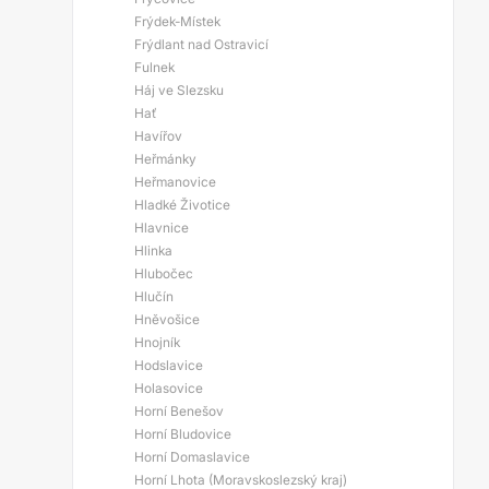
Frýdek-Místek
Frýdlant nad Ostravicí
Fulnek
Háj ve Slezsku
Hať
Havířov
Heřmánky
Heřmanovice
Hladké Životice
Hlavnice
Hlinka
Hlubočec
Hlučín
Hněvošice
Hnojník
Hodslavice
Holasovice
Horní Benešov
Horní Bludovice
Horní Domaslavice
Horní Lhota (Moravskoslezský kraj)