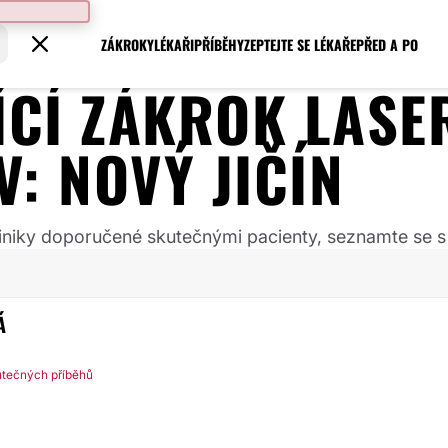
ZÁKROKY
LÉKAŘI
PŘÍBĚHY
ZEPTEJTE SE LÉKAŘE
PŘED A PO
JÍCÍ ZÁKROK
LASE
V:
NOVÝ JIČÍN
 kliniky doporučené skutečnými pacienty, seznamte se s
Á
utečných příběhů