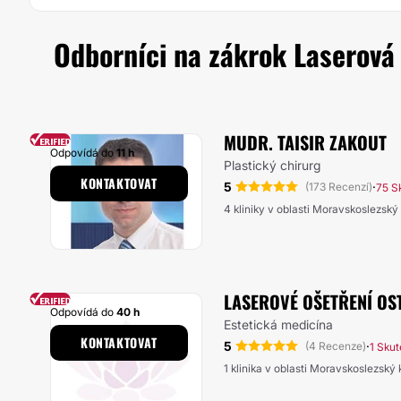
Odborníci na zákrok Laserová 
MUDR. TAISIR ZAKOUT
Odpovídá do
11 h
Plastický chirurg
KONTAKTOVAT
5
·
(173 Recenzí)
75 S
4 kliniky v oblasti Moravskoslezský 
LASEROVÉ OŠETŘENÍ OS
Odpovídá do
40 h
Estetická medicína
KONTAKTOVAT
5
·
(4 Recenze)
1 Skut
1 klinika v oblasti Moravskoslezský 