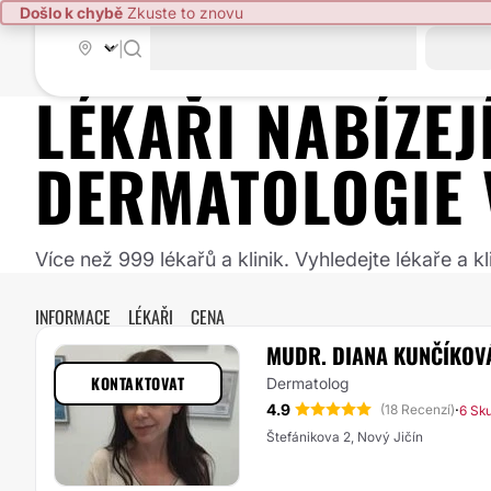
Došlo k chybě
Zkuste to znovu
|
LÉKAŘI NABÍZE
DERMATOLOGIE
Více než 999 lékařů a klinik. Vyhledejte lékaře a
INFORMACE
LÉKAŘI
CENA
MUDR. DIANA KUNČÍKOV
KONTAKTOVAT
Dermatolog
4.9
·
(18 Recenzí)
6 Sk
Štefánikova 2, Nový Jičín