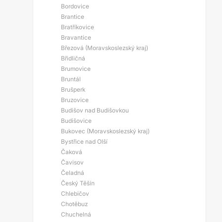
Bordovice
Brantice
Bratříkovice
Bravantice
Březová (Moravskoslezský kraj)
Břidličná
Brumovice
Bruntál
Brušperk
Bruzovice
Budišov nad Budišovkou
Budišovice
Bukovec (Moravskoslezský kraj)
Bystřice nad Olší
Čaková
Čavisov
Čeladná
Český Těšín
Chlebičov
Chotěbuz
Chuchelná