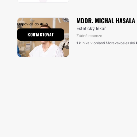
MDDR. MICHAL HASALA
Odpovídá do
48 h
Estetický lékař
KONTAKTOVAT
Žádné recenze
1 klinika v oblasti Moravskoslezský 