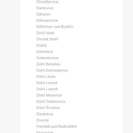
Chvalíkovice
Darkovice
Děhylov
Dětmarovice
Dětřichov nad Bystřicí
Dívčí Hrad
Dlouhá Stráň
Dobrá
Dobratice
Dobroslavice
Dolní Benešov
Dolní Domaslavice
Dolní Lhota
Dolní Lomná
Dolní Lutyně
Dolní Moravice
Dolní Tošanovice
Dolní Životice
Doubrava
Dvorce
Frenštát pod Radhoštěm
Fryčovice