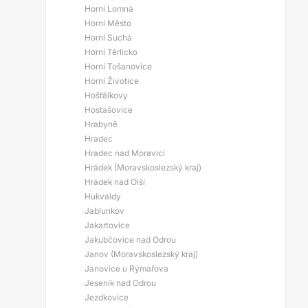
Horní Lomná
Horní Město
Horní Suchá
Horní Těrlicko
Horní Tošanovice
Horní Životice
Hošťálkovy
Hostašovice
Hrabyně
Hradec
Hradec nad Moravicí
Hrádek (Moravskoslezský kraj)
Hrádek nad Olší
Hukvaldy
Jablunkov
Jakartovice
Jakubčovice nad Odrou
Janov (Moravskoslezský kraj)
Janovice u Rýmařova
Jeseník nad Odrou
Jezdkovice