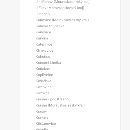
Jindřichov (Moravskoslezský kraj)
Jiříkov (Moravskoslezský kraj)
Jistebník
Kaňovice (Moravskoslezský kraj)
Karlova Studánka
Karlovice
Karviná
Kateřinice
Klimkovice
Kobeřice
Komorní Lhotka
Koňakov
Kopřivnice
Košařiska
Kozlovice
Kozmice
Krásná - pod Krásnou
Krásná (Moravskoslezský kraj)
Krasov
Kravaře
Křišťanovice
Krmelín