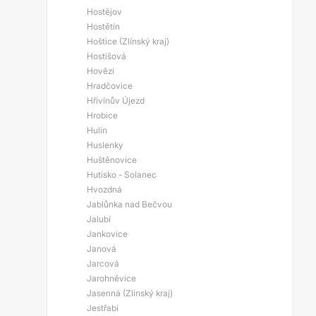
Hostějov
Hostětín
Hoštice (Zlínský kraj)
Hostišová
Hovězí
Hradčovice
Hřivínův Újezd
Hrobice
Hulín
Huslenky
Huštěnovice
Hutisko - Solanec
Hvozdná
Jablůnka nad Bečvou
Jalubí
Jankovice
Janová
Jarcová
Jarohněvice
Jasenná (Zlínský kraj)
Jestřabí