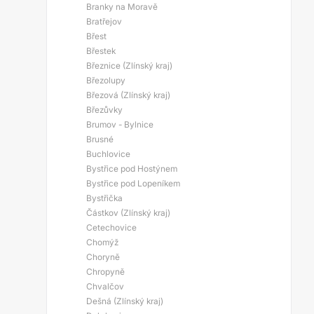
Branky na Moravě
Bratřejov
Břest
Břestek
Březnice (Zlínský kraj)
Březolupy
Březová (Zlínský kraj)
Březůvky
Brumov - Bylnice
Brusné
Buchlovice
Bystřice pod Hostýnem
Bystřice pod Lopeníkem
Bystřička
Částkov (Zlínský kraj)
Cetechovice
Chomýž
Choryně
Chropyně
Chvalčov
Dešná (Zlínský kraj)