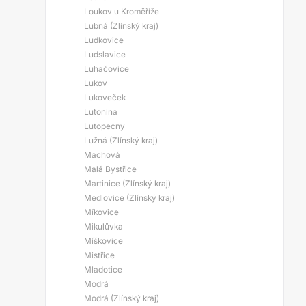
Loukov u Kroměříže
Lubná (Zlínský kraj)
Ludkovice
Ludslavice
Luhačovice
Lukov
Lukoveček
Lutonina
Lutopecny
Lužná (Zlínský kraj)
Machová
Malá Bystřice
Martinice (Zlínský kraj)
Medlovice (Zlínský kraj)
Míkovice
Mikulůvka
Míškovice
Mistřice
Mladotice
Modrá
Modrá (Zlínský kraj)