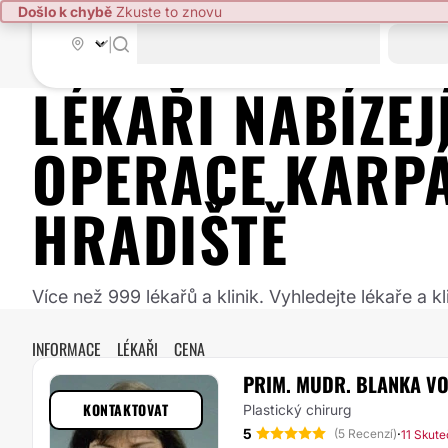
Došlo k chybě
Zkuste to znovu
|
LÉKAŘI NABÍZE
OPERACE KARPÁ
HRADIŠTĚ
Více než 999 lékařů a klinik. Vyhledejte lékaře a
INFORMACE
LÉKAŘI
CENA
PRIM. MUDR. BLANKA V
KONTAKTOVAT
Plastický chirurg
5
·
(5 Recenzí)
11 Skut