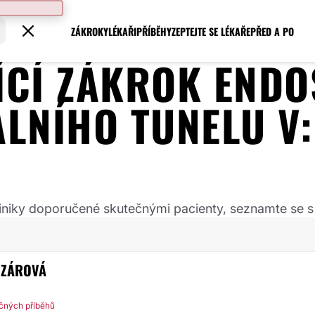
ZÁKROKY
LÉKAŘI
PŘÍBĚHY
ZEPTEJTE SE LÉKAŘE
PŘED A PO
JÍCÍ ZÁKROK
ENDO
LNÍHO TUNELU
V
 kliniky doporučené skutečnými pacienty, seznamte se s
OZÁROVÁ
ečných příběhů