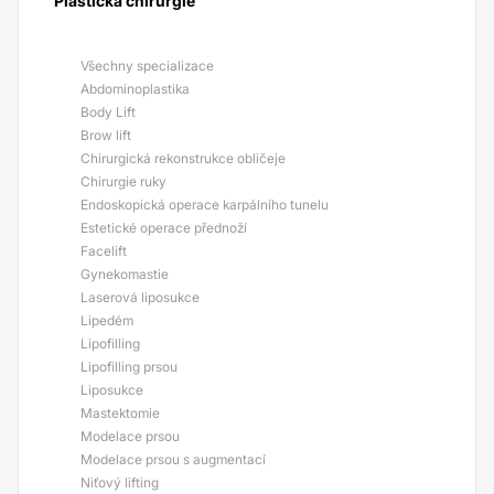
Plastická chirurgie
Všechny specializace
Abdominoplastika
Body Lift
Brow lift
Chirurgická rekonstrukce obličeje
Chirurgie ruky
Endoskopická operace karpálního tunelu
Estetické operace přednoží
Facelift
Gynekomastie
Laserová liposukce
Lipedém
Lipofilling
Lipofilling prsou
Liposukce
Mastektomie
Modelace prsou
Modelace prsou s augmentací
Niťový lifting