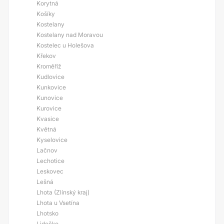
Korytná
Košíky
Kostelany
Kostelany nad Moravou
Kostelec u Holešova
Křekov
Kroměříž
Kudlovice
Kunkovice
Kunovice
Kurovice
Kvasice
Květná
Kyselovice
Lačnov
Lechotice
Leskovec
Lešná
Lhota (Zlínský kraj)
Lhota u Vsetína
Lhotsko
Lidečko