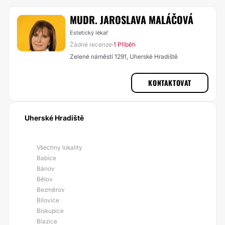
MUDR. JAROSLAVA MALÁČOVÁ
Estetický lékař
Žádné recenze
1 Příběh
·
Zelené náměstí 1291, Uherské Hradiště
KONTAKTOVAT
Uherské Hradiště
Všechny lokality
Babice
Bánov
Bělov
Bezměrov
Bílovice
Biskupice
Blazice