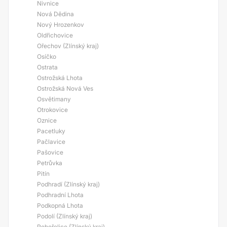
Nivnice
Nová Dědina
Nový Hrozenkov
Oldřichovice
Ořechov (Zlínský kraj)
Osíčko
Ostrata
Ostrožská Lhota
Ostrožská Nová Ves
Osvětimany
Otrokovice
Oznice
Pacetluky
Pačlavice
Pašovice
Petrůvka
Pitín
Podhradí (Zlínský kraj)
Podhradní Lhota
Podkopná Lhota
Podolí (Zlínský kraj)
Pohořelice (Zlínský kraj)