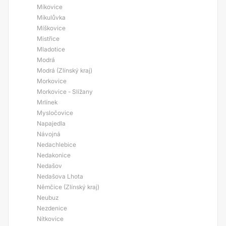
Míkovice
Mikulůvka
Míškovice
Mistřice
Mladotice
Modrá
Modrá (Zlínský kraj)
Morkovice
Morkovice - Slížany
Mrlínek
Mysločovice
Napajedla
Návojná
Nedachlebice
Nedakonice
Nedašov
Nedašova Lhota
Němčice (Zlínský kraj)
Neubuz
Nezdenice
Nítkovice