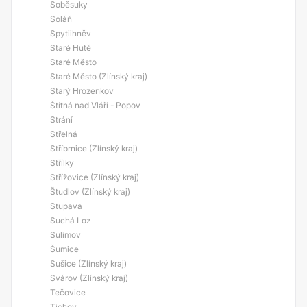
Soběsuky
Soláň
Spytiihněv
Staré Hutě
Staré Město
Staré Město (Zlínský kraj)
Starý Hrozenkov
Štítná nad Vláří - Popov
Strání
Střelná
Stříbrnice (Zlínský kraj)
Střílky
Střížovice (Zlínský kraj)
Študlov (Zlínský kraj)
Stupava
Suchá Loz
Sulimov
Šumice
Sušice (Zlínský kraj)
Svárov (Zlínský kraj)
Tečovice
Tichov