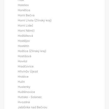
Holešov
Honětice
Horní Bečva
Horní Lhota (Zlínský kraj)
Horní Lideč
Horní Němčí
Hošťálková
Hostějov
Hostětín
Hoštice (Zlínský kraj)
Hostišová
Hovězí
Hradčovice
Hřivínův Újezd
Hrobice
Hulín
Huslenky
Huštěnovice
Hutisko - Solanec
Hvozdná
Jablůnka nad Bečvou