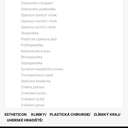
Odstranění chrápání
Odstranění podbradku
Operace dolních víček
Operace horních víček
Operace očních víček
Otoplastika
Plastická operace paží
Profiloplastika
Rekonstrukce prsu
Rhinoplastika
Septoplastika
Syndrom karpálního tunelu
Transplantace vlasů
Vpáčené bradavky
Změna pohlaví
Zmenšení prsou
Zvětšení hýždí
Zvětšení prsou
ESTHETICON
KLINIKY
PLASTICKÁ CHIRURGIE
ZLÍNSKÝ KRAJ
UHERSKÉ HRADIŠTĚ