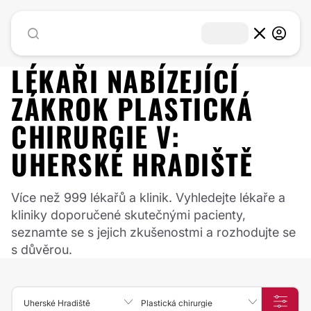
LÉKAŘI NABÍZEJÍCÍ
ZÁKROK
PLASTICKÁ
CHIRURGIE
V:
UHERSKÉ HRADIŠTĚ
Více než 999 lékařů a klinik. Vyhledejte lékaře a
kliniky doporučené skutečnými pacienty,
seznamte se s jejich zkušenostmi a rozhodujte se
s důvěrou.
Uherské Hradiště
Plastická chirurgie