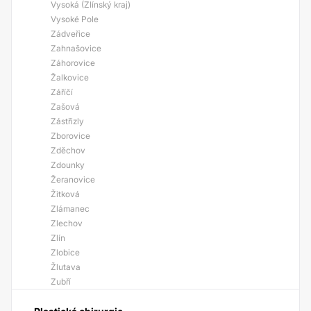
Vysoká (Zlínský kraj)
Vysoké Pole
Zádveřice
Zahnašovice
Záhorovice
Žalkovice
Záříčí
Zašová
Zástřizly
Zborovice
Zděchov
Zdounky
Žeranovice
Žitková
Zlámanec
Zlechov
Zlín
Zlobice
Žlutava
Zubří