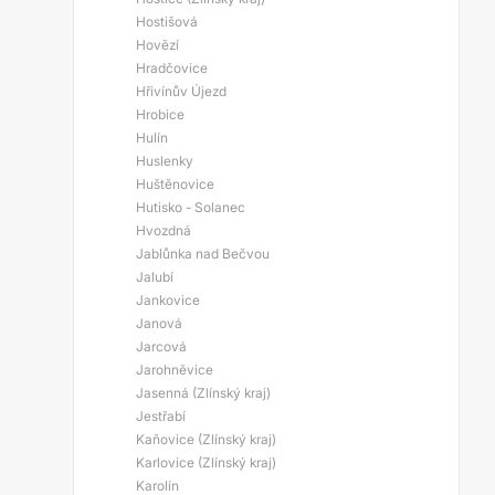
Hostišová
Hovězí
Hradčovice
Hřivínův Újezd
Hrobice
Hulín
Huslenky
Huštěnovice
Hutisko - Solanec
Hvozdná
Jablůnka nad Bečvou
Jalubí
Jankovice
Janová
Jarcová
Jarohněvice
Jasenná (Zlínský kraj)
Jestřabí
Kaňovice (Zlínský kraj)
Karlovice (Zlínský kraj)
Karolín