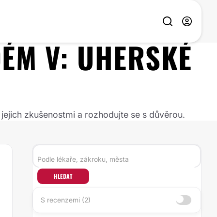
DÉM
V:
UHERSKÉ
 jejich zkušenostmi a rozhodujte se s důvěrou.
HLEDAT
S recenzemi (2)