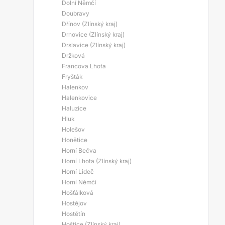
Dolní Němčí
Doubravy
Dřínov (Zlínský kraj)
Drnovice (Zlínský kraj)
Drslavice (Zlínský kraj)
Držková
Francova Lhota
Fryšták
Halenkov
Halenkovice
Haluzice
Hluk
Holešov
Honětice
Horní Bečva
Horní Lhota (Zlínský kraj)
Horní Lideč
Horní Němčí
Hošťálková
Hostějov
Hostětín
Hoštice (Zlínský kraj)