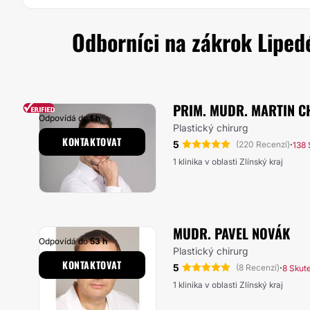
Odborníci na zákrok Liped
PRIM. MUDR. MARTIN C
Odpovídá do
1 h
Plastický chirurg
KONTAKTOVAT
5
·
(220 Recenzí)
138 
1 klinika v oblasti Zlínský kraj
MUDR. PAVEL NOVÁK
Odpovídá do
53 h
Plastický chirurg
KONTAKTOVAT
5
·
(8 Recenzí)
8 Skut
1 klinika v oblasti Zlínský kraj