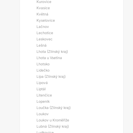
Kurovice
Kvasice
Květná
Kyselovice
Lačnov
Lechotice
Leskovec
Lešná
Lhota (Zlínský kraj)
Lhota u Vsetína
Lhotsko
Lidečko
Lípa (Zlínský kraj)
Lipová
Liptál
Litenčice
Lopeník
Loučka (Zlínský kraj)
Loukov
Loukov u Kroměříže
Lubná (Zlínský kraj)
Ludkovice