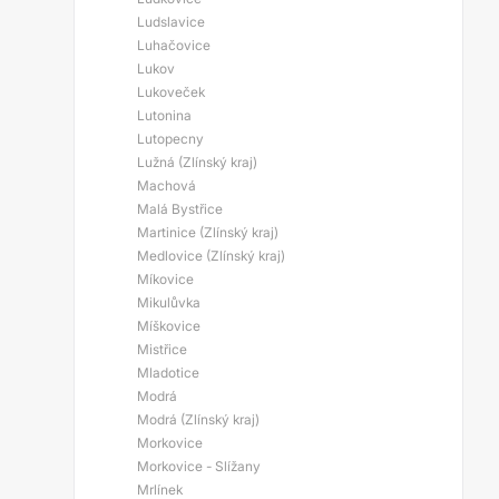
Ludslavice
Luhačovice
Lukov
Lukoveček
Lutonina
Lutopecny
Lužná (Zlínský kraj)
Machová
Malá Bystřice
Martinice (Zlínský kraj)
Medlovice (Zlínský kraj)
Míkovice
Mikulůvka
Míškovice
Mistřice
Mladotice
Modrá
Modrá (Zlínský kraj)
Morkovice
Morkovice - Slížany
Mrlínek