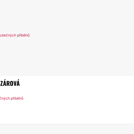
kutečných příběhů
OZÁROVÁ
ečných příběhů