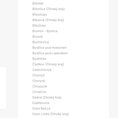
Břestek
Březnice (Zlínský kraj)
Březolupy
Březová (Zlínský kraj)
Březůvky
Brumov - Bylnice
Brusné
Buchlovice
Bystřice pod Hostýnem
Bystřice pod Lopeníkem
Bystřička
Částkov (Zlínský kraj)
Cetechovice
Chomýž
Choryně
Chropyně
Chvalčov
Dešná (Zlínský kraj)
Dobrkovice
Dolní Bečva
Dolní Lhota (Zlínský kraj)