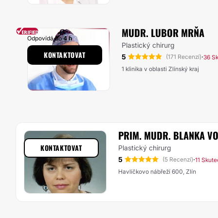
MUDR. LUBOR MRŇA
Odpovídá do
4 h
Plastický chirurg
KONTAKTOVAT
5
·
(171 Recenzí)
36 S
1 klinika v oblasti Zlínský kraj
PRIM. MUDR. BLANKA V
KONTAKTOVAT
Plastický chirurg
5
·
(5 Recenzí)
11 Skut
Havlíčkovo nábřeží 600, Zlín