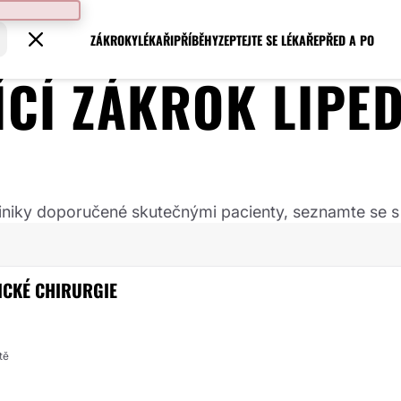
ZÁKROKY
LÉKAŘI
PŘÍBĚHY
ZEPTEJTE SE LÉKAŘE
PŘED A PO
JÍCÍ ZÁKROK
LIPE
 kliniky doporučené skutečnými pacienty, seznamte se s
TICKÉ CHIRURGIE
tě