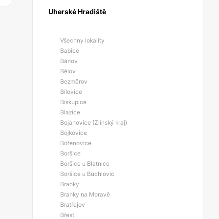
Uherské Hradiště
Všechny lokality
Babice
Bánov
Bělov
Bezměrov
Bílovice
Biskupice
Blazice
Bojanovice (Zlínský kraj)
Bojkovice
Bořenovice
Boršice
Boršice u Blatnice
Boršice u Buchlovic
Branky
Branky na Moravě
Bratřejov
Břest