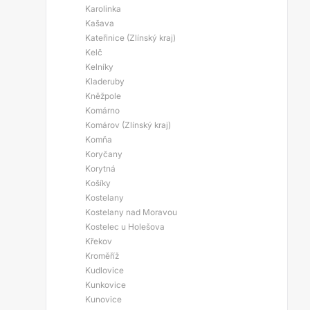
Karolinka
Kašava
Kateřinice (Zlínský kraj)
Kelč
Kelníky
Kladeruby
Kněžpole
Komárno
Komárov (Zlínský kraj)
Komňa
Koryčany
Korytná
Košíky
Kostelany
Kostelany nad Moravou
Kostelec u Holešova
Křekov
Kroměříž
Kudlovice
Kunkovice
Kunovice