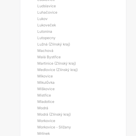
Ludslavice
Luhačovice
Lukov
Lukoveček
Lutonina
Lutopecny
Lužná (Zlínský kraj)
Machová
Malá Bystřice
Martinice (Zlínský kraj)
Medlovice (Zlínský kraj)
Míkovice
Mikulůvka
Míškovice
Mistřice
Mladotice
Modrá
Modrá (Zlínský kraj)
Morkovice
Morkovice - Slížany
Mrlínek