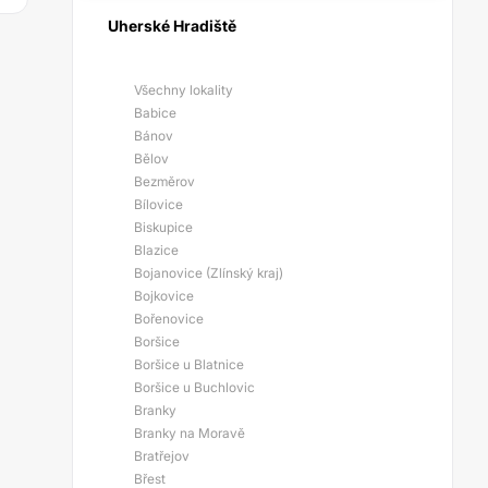
Uherské Hradiště
Všechny lokality
Babice
Bánov
Bělov
Bezměrov
Bílovice
Biskupice
Blazice
Bojanovice (Zlínský kraj)
Bojkovice
Bořenovice
Boršice
Boršice u Blatnice
Boršice u Buchlovic
Branky
Branky na Moravě
Bratřejov
Břest