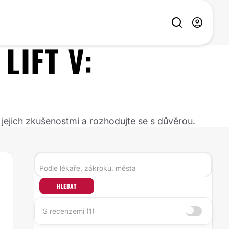
 LIFT
V:
 jejich zkušenostmi a rozhodujte se s důvěrou.
HLEDAT
S recenzemi (1)