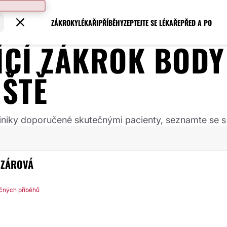
ZÁKROKY
LÉKAŘI
PŘÍBĚHY
ZEPTEJTE SE LÉKAŘE
PŘED A PO
JÍCÍ ZÁKROK
BODY
ŠTĚ
 kliniky doporučené skutečnými pacienty, seznamte se s
OZÁROVÁ
ečných příběhů