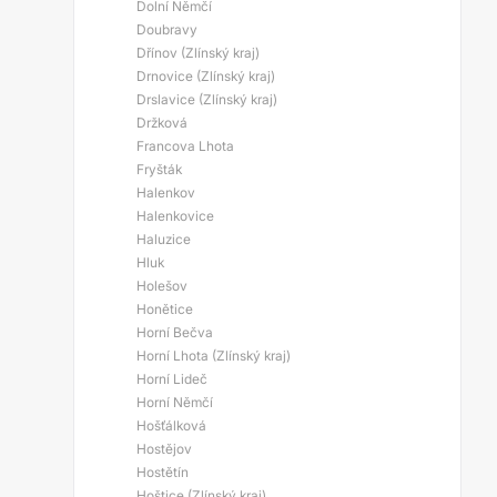
Dolní Němčí
Doubravy
Dřínov (Zlínský kraj)
Drnovice (Zlínský kraj)
Drslavice (Zlínský kraj)
Držková
Francova Lhota
Fryšták
Halenkov
Halenkovice
Haluzice
Hluk
Holešov
Honětice
Horní Bečva
Horní Lhota (Zlínský kraj)
Horní Lideč
Horní Němčí
Hošťálková
Hostějov
Hostětín
Hoštice (Zlínský kraj)