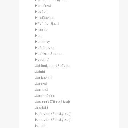
Hostišová
Hovězí
Hradčovice
Hřivínův Újezd
Hrobice
Hulín
Huslenky
Huštěnovice
Hutisko - Solanec
Hvozdná
Jablůnka nad Bečvou
Jalubí
Jankovice
Janová
Jarcová
Jarohněvice
Jasenná (Zlínský kraj)
Jestřabí
Kaňovice (Zlínský kraj)
Karlovice (Zlínský kraj)
Karolín