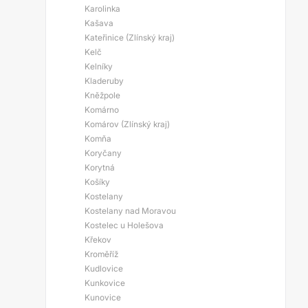
Karolinka
Kašava
Kateřinice (Zlínský kraj)
Kelč
Kelníky
Kladeruby
Kněžpole
Komárno
Komárov (Zlínský kraj)
Komňa
Koryčany
Korytná
Košíky
Kostelany
Kostelany nad Moravou
Kostelec u Holešova
Křekov
Kroměříž
Kudlovice
Kunkovice
Kunovice