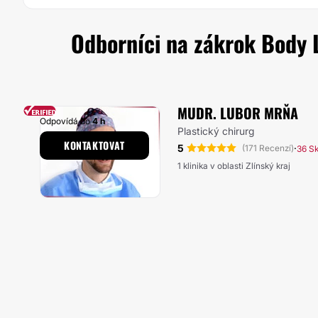
Odborníci na zákrok Body L
MUDR. LUBOR MRŇA
Odpovídá do
4 h
Plastický chirurg
KONTAKTOVAT
5
·
(171 Recenzí)
36 S
1 klinika v oblasti Zlínský kraj