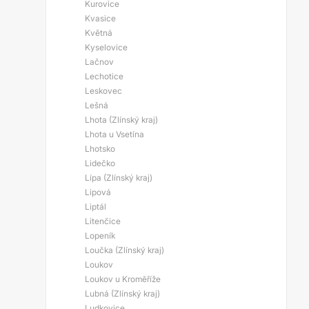
Kurovice
Kvasice
Květná
Kyselovice
Lačnov
Lechotice
Leskovec
Lešná
Lhota (Zlínský kraj)
Lhota u Vsetína
Lhotsko
Lidečko
Lípa (Zlínský kraj)
Lipová
Liptál
Litenčice
Lopeník
Loučka (Zlínský kraj)
Loukov
Loukov u Kroměříže
Lubná (Zlínský kraj)
Ludkovice