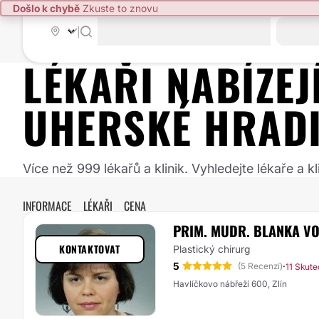
Došlo k chybě
Zkuste to znovu
|
LÉKAŘI NABÍZE
UHERSKÉ HRADI
Více než 999 lékařů a klinik. Vyhledejte lékaře a
INFORMACE
LÉKAŘI
CENA
PRIM. MUDR. BLANKA V
KONTAKTOVAT
Plastický chirurg
5
·
(5 Recenzí)
11 Skut
Havlíčkovo nábřeží 600, Zlín