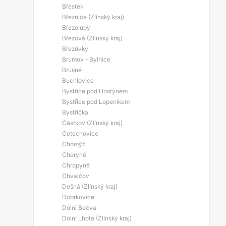
Břestek
Březnice (Zlínský kraj)
Březolupy
Březová (Zlínský kraj)
Březůvky
Brumov - Bylnice
Brusné
Buchlovice
Bystřice pod Hostýnem
Bystřice pod Lopeníkem
Bystřička
Částkov (Zlínský kraj)
Cetechovice
Chomýž
Choryně
Chropyně
Chvalčov
Dešná (Zlínský kraj)
Dobrkovice
Dolní Bečva
Dolní Lhota (Zlínský kraj)