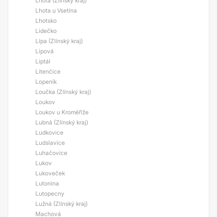
Lhota (Zlínský kraj)
Lhota u Vsetína
Lhotsko
Lidečko
Lípa (Zlínský kraj)
Lipová
Liptál
Litenčice
Lopeník
Loučka (Zlínský kraj)
Loukov
Loukov u Kroměříže
Lubná (Zlínský kraj)
Ludkovice
Ludslavice
Luhačovice
Lukov
Lukoveček
Lutonina
Lutopecny
Lužná (Zlínský kraj)
Machová