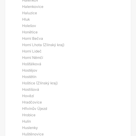
Halenkov
Halenkovice
Haluzice
Hluk
Holešov
Honětice
Horní Bečva
Horní Lhota (Zlínský kraj)
Horní Lideč
Horní Němčí
Hošťálková
Hostějov
Hostětín
Hoštice (Zlínský kraj)
Hostišová
Hovězí
Hradčovice
Hřivínův Újezd
Hrobice
Hulín
Huslenky
Huštěnovice