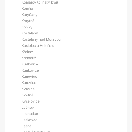
Komárov (Zlínský kraj)
Komňa
Koryčany
Korytná
Košíky
Kostelany
Kostelany nad Moravou
Kostelec u Holešova
Křekov
Kroměříž
Kudlovice
Kunkovice
Kunovice
Kurovice
Kvasice
Květná
Kyselovice
Lačnov
Lechotice
Leskovec
Lešná