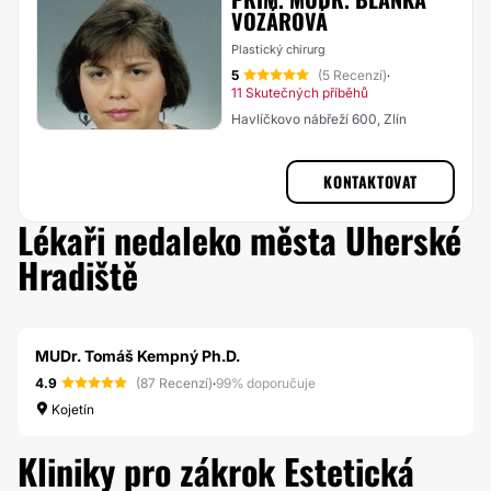
VOZÁROVÁ
Plastický chirurg
5
(5 Recenzí)
·
11 Skutečných příběhů
Havlíčkovo nábřeží 600, Zlín
KONTAKTOVAT
Lékaři nedaleko města Uherské
Hradiště
MUDr. Tomáš Kempný Ph.D.
4.9
(87 Recenzí)
·
99% doporučuje
Kojetín
Kliniky pro zákrok Estetická