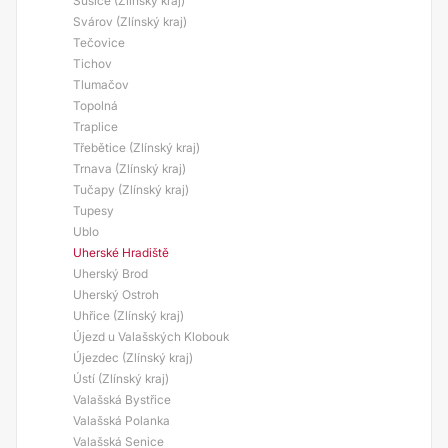
Sušice (Zlínský kraj)
Svárov (Zlínský kraj)
Tečovice
Tichov
Tlumačov
Topolná
Traplice
Třebětice (Zlínský kraj)
Trnava (Zlínský kraj)
Tučapy (Zlínský kraj)
Tupesy
Ublo
Uherské Hradiště
Uherský Brod
Uherský Ostroh
Uhřice (Zlínský kraj)
Újezd u Valašských Klobouk
Újezdec (Zlínský kraj)
Ústí (Zlínský kraj)
Valašská Bystřice
Valašská Polanka
Valašská Senice