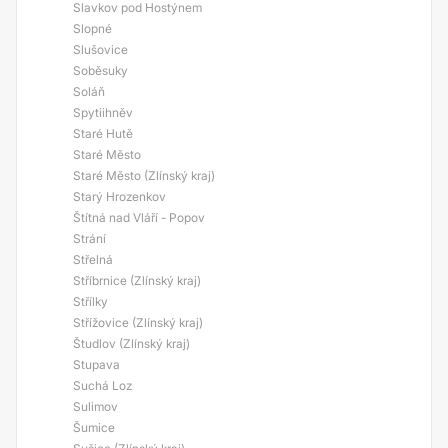
Slavkov pod Hostýnem
Slopné
Slušovice
Soběsuky
Soláň
Spytiihněv
Staré Hutě
Staré Město
Staré Město (Zlínský kraj)
Starý Hrozenkov
Štítná nad Vláří - Popov
Strání
Střelná
Stříbrnice (Zlínský kraj)
Střílky
Střížovice (Zlínský kraj)
Študlov (Zlínský kraj)
Stupava
Suchá Loz
Sulimov
Šumice