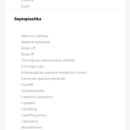
Žlutava
Zubří
Septoplastika
Všechny zákroky
Abdominoplastika
Body Lift
Brow lift
Chirurgická rekonstrukce obličeje
Chirurgie ruky
Endoskopická operace karpálního tunelu
Estetické operace přednoží
Facelift
Gynekomastie
Laserová liposukce
Lipedém
Lipofilling
Lipofilling prsou
Liposukce
Mastektomie