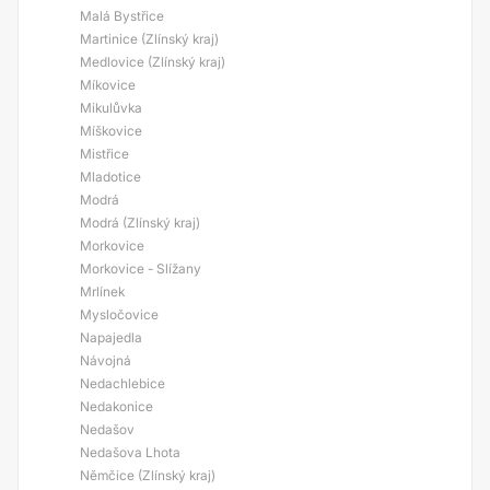
Malá Bystřice
Martinice (Zlínský kraj)
Medlovice (Zlínský kraj)
Míkovice
Mikulůvka
Míškovice
Mistřice
Mladotice
Modrá
Modrá (Zlínský kraj)
Morkovice
Morkovice - Slížany
Mrlínek
Mysločovice
Napajedla
Návojná
Nedachlebice
Nedakonice
Nedašov
Nedašova Lhota
Němčice (Zlínský kraj)