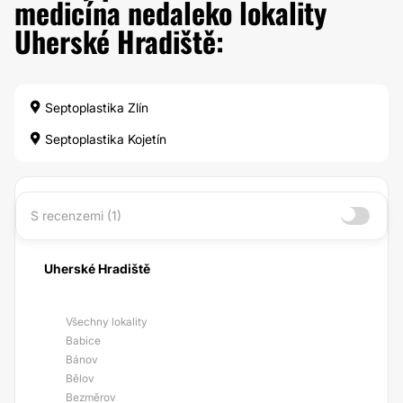
medicína nedaleko lokality
Uherské Hradiště:
Septoplastika Zlín
Septoplastika Kojetín
S recenzemi (1)
Uherské Hradiště
Všechny lokality
Babice
Bánov
Bělov
Bezměrov