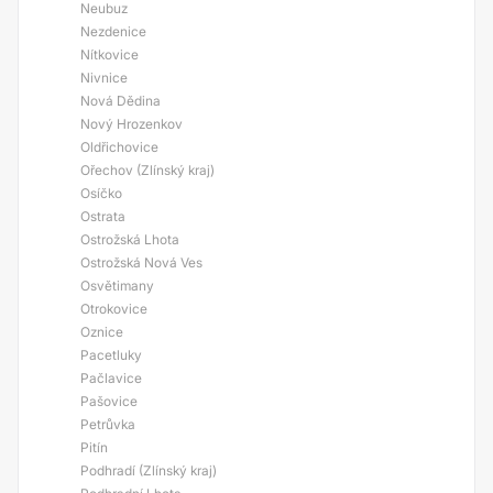
Neubuz
Nezdenice
Nítkovice
Nivnice
Nová Dědina
Nový Hrozenkov
Oldřichovice
Ořechov (Zlínský kraj)
Osíčko
Ostrata
Ostrožská Lhota
Ostrožská Nová Ves
Osvětimany
Otrokovice
Oznice
Pacetluky
Pačlavice
Pašovice
Petrůvka
Pitín
Podhradí (Zlínský kraj)