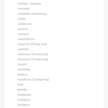
Hutisko - Solanec
Hvozdná
Jablůnka nad Bečvou
Jalubí
Jankovice
Janová
Jarcová
Jarohněvice
Jasenná (Zlínský kraj)
Jestřabí
Kaňovice (Zlínský kraj)
Karlovice (Zlínský kraj)
Karolín
Karolinka
Kašava
Kateřinice (Zlínský kraj)
Kelč
Kelníky
Kladeruby
Kněžpole
Komárno