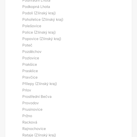
Podhradní Lhota
Podkopná Lhota
Podolí (Zlínský kraj)
Pohořelice (Zlínský kraj)
Polešovice
Police (Zlínský kraj)
Popovice (Zlínský kraj)
Poteč
Pozděchov
Pozlovice
Prakšice
Prasklice
Pravčice
Přílepy (Zlínský kraj)
Prlov
Prostřední Bečva
Provodov
Prusinovice
Pržno
Racková
Rajnochovice
Rataje (Zlínský kraj)