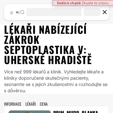
Došlo k chybě
Zkuste to znovu
|
LÉKAŘI NABÍZEJÍCÍ
ZÁKROK
SEPTOPLASTIKA
V:
UHERSKÉ HRADIŠTĚ
Více než 999 lékařů a klinik. Vyhledejte lékaře a
kliniky doporučené skutečnými pacienty,
seznamte se s jejich zkušenostmi a rozhodujte se
s důvěrou.
INFORMACE
LÉKAŘI
CENA
PRIM. MUDR. BLANKA