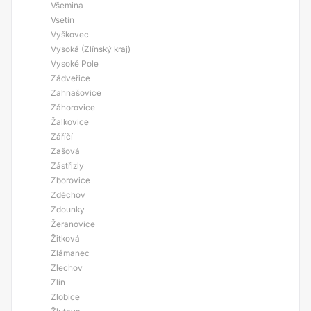
Všemina
Vsetín
Vyškovec
Vysoká (Zlínský kraj)
Vysoké Pole
Zádveřice
Zahnašovice
Záhorovice
Žalkovice
Záříčí
Zašová
Zástřizly
Zborovice
Zděchov
Zdounky
Žeranovice
Žitková
Zlámanec
Zlechov
Zlín
Zlobice