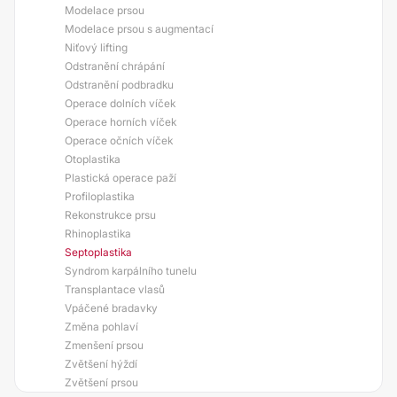
Modelace prsou
Modelace prsou s augmentací
Niťový lifting
Odstranění chrápání
Odstranění podbradku
Operace dolních víček
Operace horních víček
Operace očních víček
Otoplastika
Plastická operace paží
Profiloplastika
Rekonstrukce prsu
Rhinoplastika
Septoplastika
Syndrom karpálního tunelu
Transplantace vlasů
Vpáčené bradavky
Změna pohlaví
Zmenšení prsou
Zvětšení hýždí
Zvětšení prsou