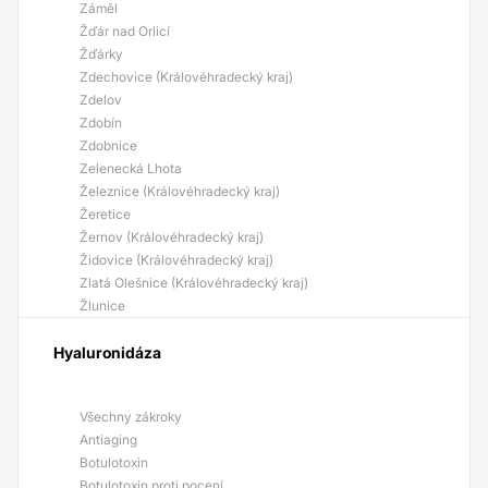
Záměl
Žďár nad Orlicí
Žďárky
Zdechovice (Královéhradecký kraj)
Zdelov
Zdobín
Zdobnice
Zelenecká Lhota
Železnice (Královéhradecký kraj)
Žeretice
Žernov (Královéhradecký kraj)
Židovice (Královéhradecký kraj)
Zlatá Olešnice (Královéhradecký kraj)
Žlunice
Hyaluronidáza
Všechny zákroky
Antiaging
Botulotoxin
Botulotoxin proti pocení