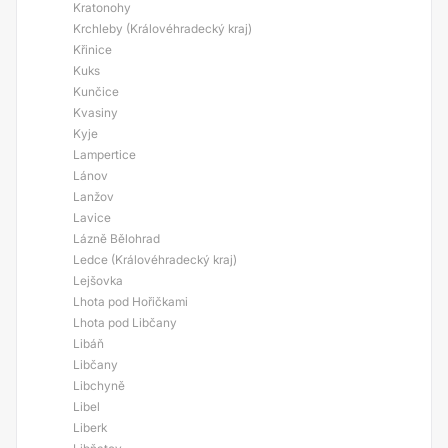
Kratonohy
Krchleby (Královéhradecký kraj)
Křinice
Kuks
Kunčice
Kvasiny
Kyje
Lampertice
Lánov
Lanžov
Lavice
Lázně Bělohrad
Ledce (Královéhradecký kraj)
Lejšovka
Lhota pod Hořičkami
Lhota pod Libčany
Libáň
Libčany
Libchyně
Libel
Liberk