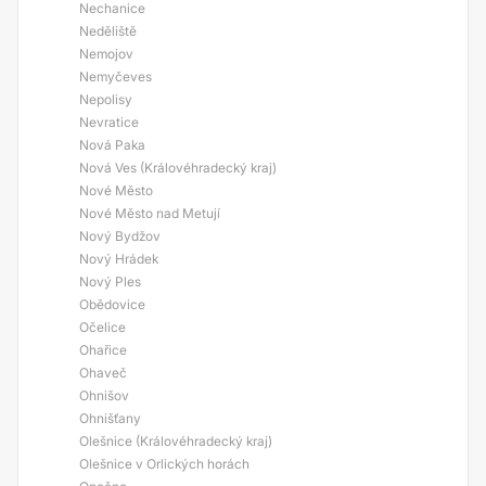
Nechanice
Neděliště
Nemojov
Nemyčeves
Nepolisy
Nevratice
Nová Paka
Nová Ves (Královéhradecký kraj)
Nové Město
Nové Město nad Metují
Nový Bydžov
Nový Hrádek
Nový Ples
Obědovice
Očelice
Ohařice
Ohaveč
Ohnišov
Ohnišťany
Olešnice (Královéhradecký kraj)
Olešnice v Orlických horách