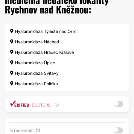
Rychnov nad Kněžnou:
Hyaluronidáza Týniště nad Orlicí
Hyaluronidáza Náchod
Hyaluronidáza Hradec Králové
Hyaluronidáza Úpice
Hyaluronidáza Svitavy
Hyaluronidáza Polička
DOCTORS
S recenzemi (1)