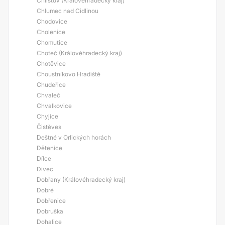
Chlístov (Královéhradecký kraj)
Chlumec nad Cidlinou
Chodovice
Cholenice
Chomutice
Choteč (Královéhradecký kraj)
Chotěvice
Choustníkovo Hradiště
Chudeřice
Chvaleč
Chvalkovice
Chyjice
Čistěves
Deštné v Orlických horách
Dětenice
Dílce
Divec
Dobřany (Královéhradecký kraj)
Dobré
Dobřenice
Dobruška
Dohalice