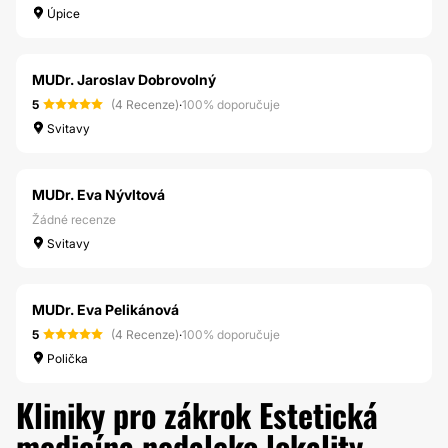
Úpice
MUDr. Jaroslav Dobrovolný
5
(4 Recenze)
·
100% doporučuje
Svitavy
MUDr. Eva Nývltová
Žádné recenze
Svitavy
MUDr. Eva Pelikánová
5
(4 Recenze)
·
100% doporučuje
Polička
Kliniky pro zákrok Estetická
medicína nedaleko lokality