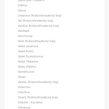
Újezd pod Troskami
Úlibice
Úpice
Urbanice (Královéhradecký kraj)
Val (Královéhradecký kraj)
Valdice (Královéhradecký kraj)
Vamberk
Velichovky
Veliš (Královéhradecký kraj)
Velká Jesenice
Velké Poříčí
Velké Svatoňovice
Velký Třebešov
Velký Vřešťov
Vernéřovice
Vesec
Vestec (Královéhradecký kraj)
Vidochov
Vilantice
Vinary (Královéhradecký kraj)
Vítězná - Kocléřov
Vitiněves