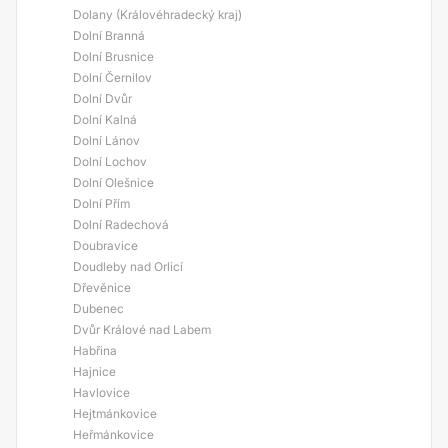
Dolany (Královéhradecký kraj)
Dolní Branná
Dolní Brusnice
Dolní Černilov
Dolní Dvůr
Dolní Kalná
Dolní Lánov
Dolní Lochov
Dolní Olešnice
Dolní Přím
Dolní Radechová
Doubravice
Doudleby nad Orlicí
Dřevěnice
Dubenec
Dvůr Králové nad Labem
Habřina
Hajnice
Havlovice
Hejtmánkovice
Heřmánkovice