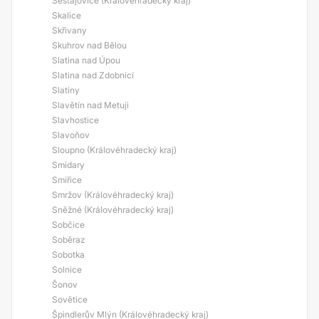
Šestajovice (Královéhradecký kraj)
Skalice
Skřivany
Skuhrov nad Bělou
Slatina nad Úpou
Slatina nad Zdobnicí
Slatiny
Slavětín nad Metuji
Slavhostice
Slavoňov
Sloupno (Královéhradecký kraj)
Smidary
Smiřice
Smržov (Královéhradecký kraj)
Sněžné (Královéhradecký kraj)
Sobčice
Soběraz
Sobotka
Solnice
Šonov
Sovětice
Špindlerův Mlýn (Královéhradecký kraj)