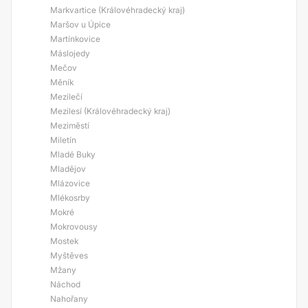
Markvartice (Královéhradecký kraj)
Maršov u Úpice
Martínkovice
Máslojedy
Mečov
Měník
Mezilečí
Mezilesí (Královéhradecký kraj)
Meziměstí
Miletín
Mladé Buky
Mladějov
Mlázovice
Mlékosrby
Mokré
Mokrovousy
Mostek
Myštěves
Mžany
Náchod
Nahořany