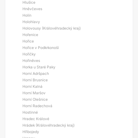
Hlušice
Hněvčeves
Holín
Holohlavy
Holovousy (Královéhradecký kraj)
Hořenice
Hořice
Hořice v Podkrkonoší
Hořičky
Hořiněves
Horka u Staré Paky
Horní Adršpach
Horní Brusnice
Horní Kalná
Horní Maršov
Horní Olešnice
Horní Radechová
Hostinné
Hradec Králové
Hrádek (Královéhradecký kraj)
Hřibojedy