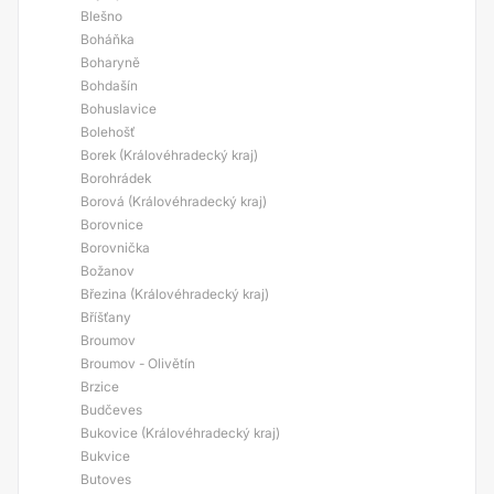
Blešno
Boháňka
Boharyně
Bohdašín
Bohuslavice
Bolehošť
Borek (Královéhradecký kraj)
Borohrádek
Borová (Královéhradecký kraj)
Borovnice
Borovnička
Božanov
Březina (Královéhradecký kraj)
Bříšťany
Broumov
Broumov - Olivětín
Brzice
Budčeves
Bukovice (Královéhradecký kraj)
Bukvice
Butoves