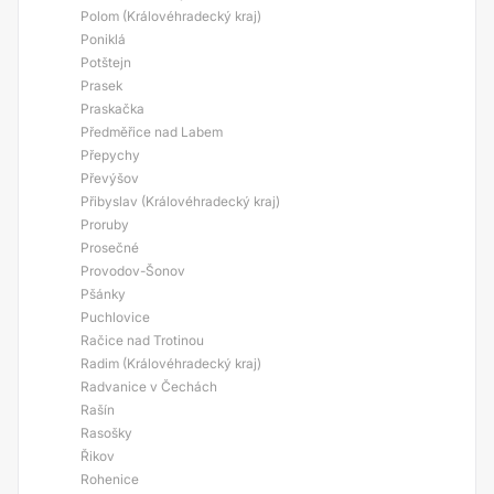
Polom (Královéhradecký kraj)
Poniklá
Potštejn
Prasek
Praskačka
Předměřice nad Labem
Přepychy
Převýšov
Přibyslav (Královéhradecký kraj)
Proruby
Prosečné
Provodov-Šonov
Pšánky
Puchlovice
Račice nad Trotinou
Radim (Královéhradecký kraj)
Radvanice v Čechách
Rašín
Rasošky
Řikov
Rohenice