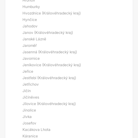
Hronov
Humburky
Hvozdnice (Královéhradecký kraj)
Hynčice
Jahodov
Janov (Královéhradecký kraj)
Janské Lázně
Jaroměř
Jasenná (Královéhradecký kraj)
Javornice
Jeníkovice (Královéhradecký kraj)
Jeřice
Jestřebí (Královéhradecký kraj)
Jetřichov
Jičín
Jičíněves
Jílovice (Královéhradecký kraj)
Jinolice
Jívka
Josefov
Kacákova Lhota
Káranice