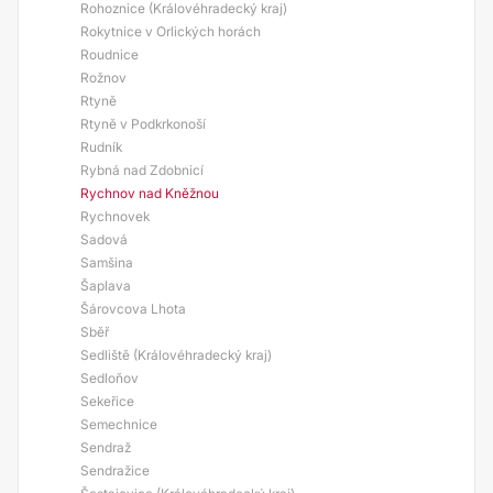
Rohoznice (Královéhradecký kraj)
Rokytnice v Orlických horách
Roudnice
Rožnov
Rtyně
Rtyně v Podkrkonoší
Rudník
Rybná nad Zdobnicí
Rychnov nad Kněžnou
Rychnovek
Sadová
Samšina
Šaplava
Šárovcova Lhota
Sběř
Sedliště (Královéhradecký kraj)
Sedloňov
Sekeřice
Semechnice
Sendraž
Sendražice