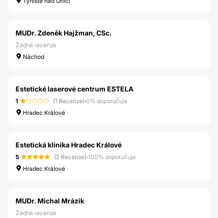
Týniště nad Orlicí
MUDr. Zdeněk Hajžman, CSc.
Žádné recenze
Náchod
Estetické laserové centrum ESTELA
1
(1 Recenze)
·
0% doporučuje
Hradec Králové
Estetická klinika Hradec Králové
5
(2 Recenze)
·
100% doporučuje
Hradec Králové
MUDr. Michal Mrázik
Žádné recenze