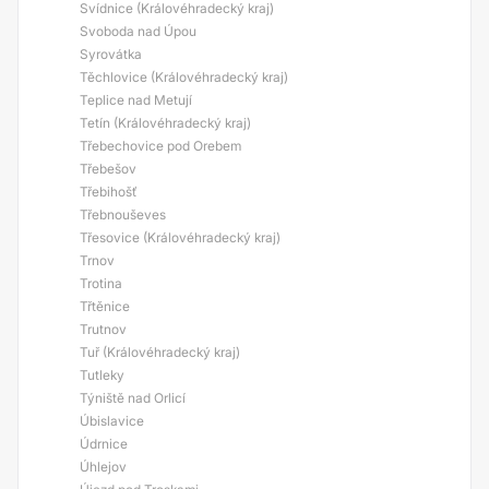
Svídnice (Královéhradecký kraj)
Svoboda nad Úpou
Syrovátka
Těchlovice (Královéhradecký kraj)
Teplice nad Metují
Tetín (Královéhradecký kraj)
Třebechovice pod Orebem
Třebešov
Třebihošť
Třebnouševes
Třesovice (Královéhradecký kraj)
Trnov
Trotina
Třtěnice
Trutnov
Tuř (Královéhradecký kraj)
Tutleky
Týniště nad Orlicí
Úbislavice
Údrnice
Úhlejov