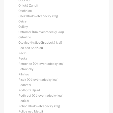
Opočno
Orlické Záhoří
Osečnice
Osek (Královéhradecký kraj)
Osice
Osičky
Ostroměř (Královéhradecký kraj)
Ostružno
Otovice (Královéhradecký kraj)
Pec pod Sněžkou
Pěčín
Pecka
Petrovice (Královéhradecký kraj)
Petrovičky
Pilníkov
Písek (Královéhradecký kraj)
Podbřezí
Podhorní Újezd
Podhradí (Královéhradecký kraj)
Podůlší
Pohoří (Královéhradecký kraj)
Police nad Metují