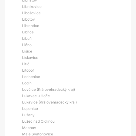
Libňatov
Libníkovice
Libošovice
Libotov
Librantice
Libřice
Libuň
Lično
Lišice
Lískovice
Litíč
Litoboř
Lochenice
Lodín
Lovčice (Královéhradecký kraj)
Lukavec u Hořic
Lukavice (Královéhradecký kraj)
Lupenice
Lužany
Lužec nad Cidlinou
Machov
Malé Svatoňovice