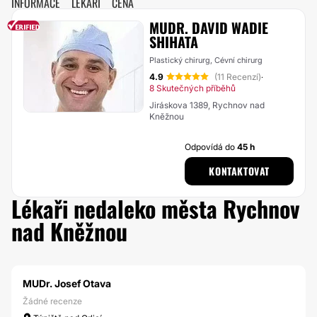
INFORMACE
LÉKAŘI
CENA
MUDR. DAVID WADIE
SHIHATA
Plastický chirurg, Cévní chirurg
4.9
(11 Recenzí)
·
8 Skutečných příběhů
Jiráskova 1389, Rychnov nad
Kněžnou
Odpovídá do
45 h
KONTAKTOVAT
Lékaři nedaleko města Rychnov
nad Kněžnou
MUDr. Josef Otava
Žádné recenze