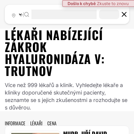
|
LÉKAŘI NABÍZEJÍCÍ
ZÁKROK
HYALURONIDÁZA
V:
TRUTNOV
Více než 999 lékařů a klinik. Vyhledejte lékaře a
kliniky doporučené skutečnými pacienty,
seznamte se s jejich zkušenostmi a rozhodujte se
s důvěrou.
INFORMACE
LÉKAŘI
CENA
MUDR. JIŘÍ DAVID