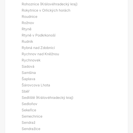
Rohoznice (Královéhradecký kraj)
Rokytnice v Orlických horách
Roudnice
Rožnov
Rtyně
Rtyně v Podkrkonoší
Rudník
Rybná nad Zdobnicí
Rychnov nad Kněžnou
Rychnovek
Sadová
Samšina
Šaplava
Šárovcova Lhota
Sběř
Sedliště (Královéhradecký kraj)
Sedloňov
Sekeřice
Semechnice
Sendraž
Sendražice