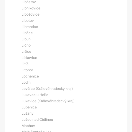
Libňatov
Libníkovice
Libošovice
Libotov
Librantice
Libřice
Libuň
Lično
Lišice
Lískovice
Litíč
Litoboř
Lochenice
Lodín
Lovčice (Královéhradecký kraj)
Lukavec u Hořic
Lukavice (Královéhradecký kraj)
Lupenice
Lužany
Lužec nad Cidlinou
Machov
Malé Svatoňovice