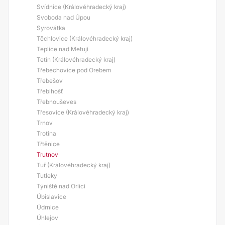
Svídnice (Královéhradecký kraj)
Svoboda nad Úpou
Syrovátka
Těchlovice (Královéhradecký kraj)
Teplice nad Metují
Tetín (Královéhradecký kraj)
Třebechovice pod Orebem
Třebešov
Třebihošť
Třebnouševes
Třesovice (Královéhradecký kraj)
Trnov
Trotina
Třtěnice
Trutnov
Tuř (Královéhradecký kraj)
Tutleky
Týniště nad Orlicí
Úbislavice
Údrnice
Úhlejov