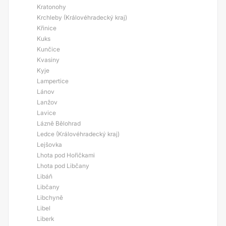
Kratonohy
Krchleby (Královéhradecký kraj)
Křinice
Kuks
Kunčice
Kvasiny
Kyje
Lampertice
Lánov
Lanžov
Lavice
Lázně Bělohrad
Ledce (Královéhradecký kraj)
Lejšovka
Lhota pod Hořičkami
Lhota pod Libčany
Libáň
Libčany
Libchyně
Libel
Liberk