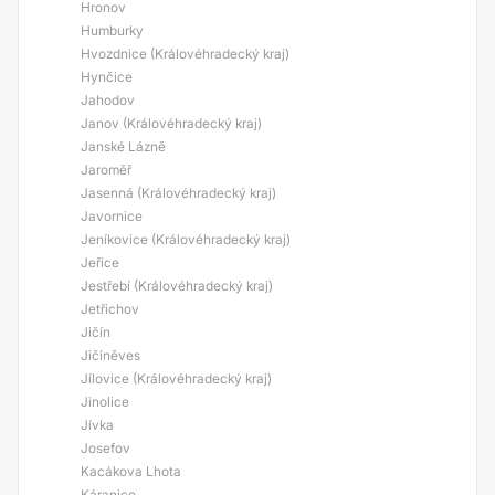
Hronov
Humburky
Hvozdnice (Královéhradecký kraj)
Hynčice
Jahodov
Janov (Královéhradecký kraj)
Janské Lázně
Jaroměř
Jasenná (Královéhradecký kraj)
Javornice
Jeníkovice (Královéhradecký kraj)
Jeřice
Jestřebí (Královéhradecký kraj)
Jetřichov
Jičín
Jičíněves
Jílovice (Královéhradecký kraj)
Jinolice
Jívka
Josefov
Kacákova Lhota
Káranice