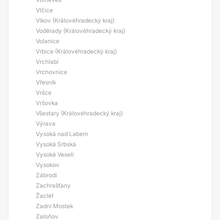
Vlčice
Vlkov (Královéhradecký kraj)
Voděrady (Královéhradecký kraj)
Volanice
Vrbice (Královéhradecký kraj)
Vrchlabí
Vrchovnice
Vřesník
Vršce
Vršovka
Všestary (Královéhradecký kraj)
Výrava
Vysoká nad Labem
Vysoká Srbská
Vysoké Veselí
Vysokov
Zábrodí
Zachrašťany
Žacléř
Zadní Mostek
Zaloňov