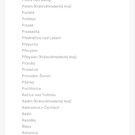
Polom (Královéhradecký kraj)
Poniklá
Potštejn
Prasek
Praskačka
Předměřice nad Labem
Přepychy
Převýšov
Přibyslav (Královéhradecký kraj)
Proruby
Prosečné
Provodov-Šonov
Pšánky
Puchlovice
Račice nad Trotinou
Radim (Královéhradecký kraj)
Radvanice v Čechách
Rašín
Rasošky
Řikov
Rohenice