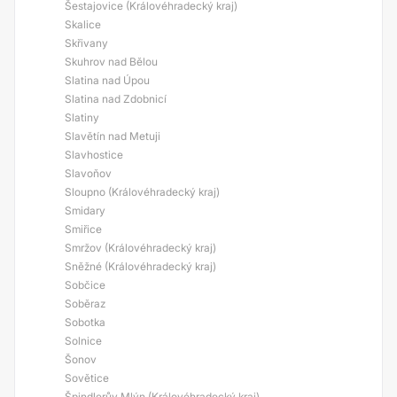
Šestajovice (Královéhradecký kraj)
Skalice
Skřivany
Skuhrov nad Bělou
Slatina nad Úpou
Slatina nad Zdobnicí
Slatiny
Slavětín nad Metuji
Slavhostice
Slavoňov
Sloupno (Královéhradecký kraj)
Smidary
Smiřice
Smržov (Královéhradecký kraj)
Sněžné (Královéhradecký kraj)
Sobčice
Soběraz
Sobotka
Solnice
Šonov
Sovětice
Špindlerův Mlýn (Královéhradecký kraj)