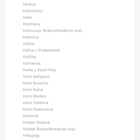
Hlušice
Hněvčeves
Holín
Holohlavy
Holovousy (Královéhradecký kraj)
Hořenice
Hořice
Hořice v Podkrkonoší
Hořičky
Hořiněves
Horka u Staré Paky
Horní Adršpach
Horní Brusnice
Horní Kalná
Horní Maršov
Horní Olešnice
Horní Radechová
Hostinné
Hradec Králové
Hrádek (Královéhradecký kraj)
Hřibojedy