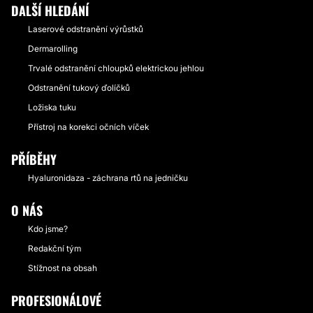
DALŠÍ HLEDÁNÍ
Laserové odstranění výrůstků
Dermarolling
Trvalé odstranění chloupků elektrickou jehlou
Odstranění tukový ďolíčků
Ložiska tuku
Přístroj na korekci očních víček
PŘÍBĚHY
Hyaluronidaza - záchrana rtů na jedničku
O NÁS
Kdo jsme?
Redakční tým
Stížnost na obsah
PROFESIONÁLOVÉ