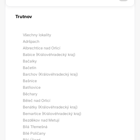
Trutnov
Všechny lokality
Adršpach
Albrechtice nad Orlicí
Babice (Královéhradecký kraj)
Bačalky
Bačetín
Barchov (Královéhradecký kraj)
Bašnice
Batňovice
Běchary
Běleč nad Orlicí
Benátky (Královéhradecký kraj)
Bernartice (Královéhradecký kraj)
Bezděkov nad Metují
Bílá Třemešná
Bílé Poličany
Bílý Újezd