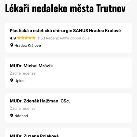
Lékaři nedaleko města Trutnov
Plastická a estetická chirurgie SANUS Hradec Králové
4.9
(153 Recenzí)
·
99% doporučuje
Hradec Králové
MUDr. Michal Mrázik
Žádné recenze
Úpice
MUDr. Zdeněk Hajžman, CSc.
Žádné recenze
Náchod
MUDr. Zuzana Poláková