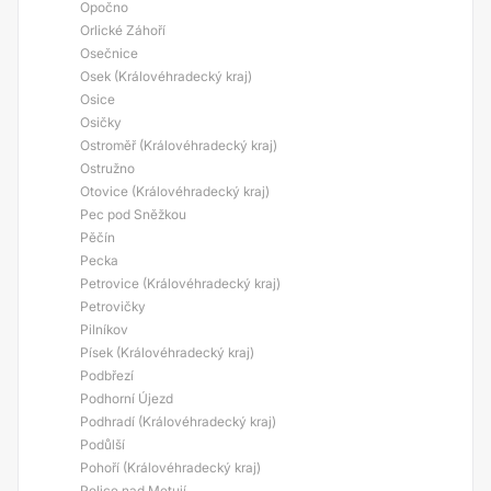
Opočno
Orlické Záhoří
Osečnice
Osek (Královéhradecký kraj)
Osice
Osičky
Ostroměř (Královéhradecký kraj)
Ostružno
Otovice (Královéhradecký kraj)
Pec pod Sněžkou
Pěčín
Pecka
Petrovice (Královéhradecký kraj)
Petrovičky
Pilníkov
Písek (Královéhradecký kraj)
Podbřezí
Podhorní Újezd
Podhradí (Královéhradecký kraj)
Podůlší
Pohoří (Královéhradecký kraj)
Police nad Metují