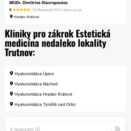
MUDr. Dimitrios Stavropoulos
5
(13 Recenzí)
·
100% doporučuje
Hradec Králové
Kliniky pro zákrok Estetická
medicína nedaleko lokality
Trutnov:
Hyaluronidáza Úpice
Hyaluronidáza Náchod
Hyaluronidáza Hradec Králové
Hyaluronidáza Týniště nad Orlicí
S recenzemi (2)