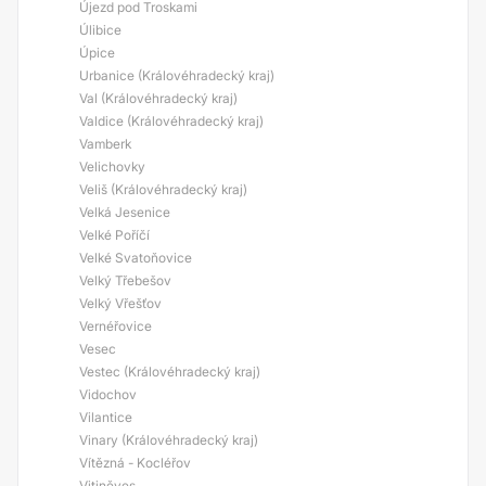
Újezd pod Troskami
Úlibice
Úpice
Urbanice (Královéhradecký kraj)
Val (Královéhradecký kraj)
Valdice (Královéhradecký kraj)
Vamberk
Velichovky
Veliš (Královéhradecký kraj)
Velká Jesenice
Velké Poříčí
Velké Svatoňovice
Velký Třebešov
Velký Vřešťov
Vernéřovice
Vesec
Vestec (Královéhradecký kraj)
Vidochov
Vilantice
Vinary (Královéhradecký kraj)
Vítězná - Kocléřov
Vitiněves