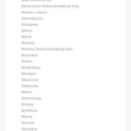
Markvartice (Královéhradecký kraj)
Maršov u Úpice
Martínkovice
Máslojedy
Mečov
Měník
Mezilečí
Mezilesí (Královéhradecký kraj)
Meziměstí
Miletín
Mladé Buky
Mladějov
Mlázovice
Mlékosrby
Mokré
Mokrovousy
Mostek
Myštěves
Mžany
Náchod
Nahořany