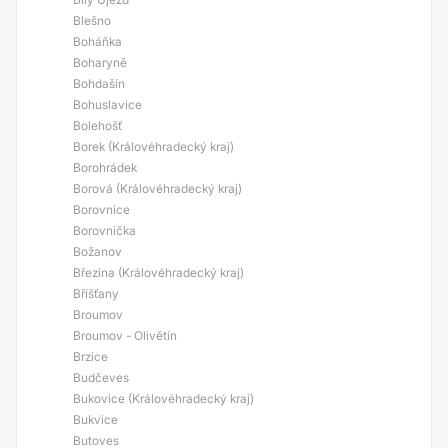
Blešno
Boháňka
Boharyně
Bohdašín
Bohuslavice
Bolehošť
Borek (Královéhradecký kraj)
Borohrádek
Borová (Královéhradecký kraj)
Borovnice
Borovnička
Božanov
Březina (Královéhradecký kraj)
Bříšťany
Broumov
Broumov - Olivětín
Brzice
Budčeves
Bukovice (Královéhradecký kraj)
Bukvice
Butoves