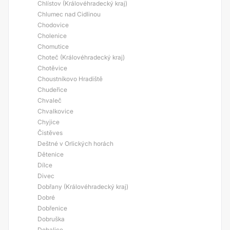
Chlístov (Královéhradecký kraj)
Chlumec nad Cidlinou
Chodovice
Cholenice
Chomutice
Choteč (Královéhradecký kraj)
Chotěvice
Choustníkovo Hradiště
Chudeřice
Chvaleč
Chvalkovice
Chyjice
Čistěves
Deštné v Orlických horách
Dětenice
Dílce
Divec
Dobřany (Královéhradecký kraj)
Dobré
Dobřenice
Dobruška
Dohalice