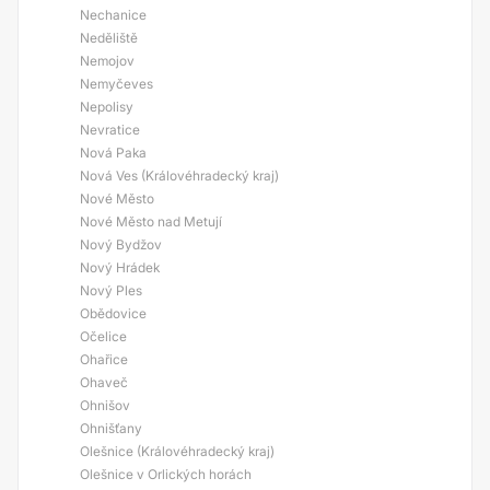
Nechanice
Neděliště
Nemojov
Nemyčeves
Nepolisy
Nevratice
Nová Paka
Nová Ves (Královéhradecký kraj)
Nové Město
Nové Město nad Metují
Nový Bydžov
Nový Hrádek
Nový Ples
Obědovice
Očelice
Ohařice
Ohaveč
Ohnišov
Ohnišťany
Olešnice (Královéhradecký kraj)
Olešnice v Orlických horách