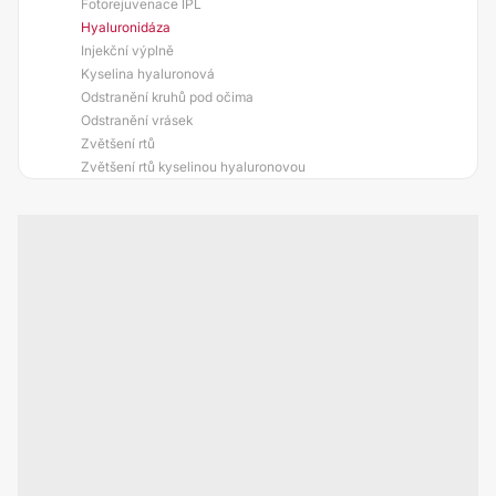
Fotorejuvenace IPL
Hyaluronidáza
Injekční výplně
Kyselina hyaluronová
Odstranění kruhů pod očima
Odstranění vrásek
Zvětšení rtů
Zvětšení rtů kyselinou hyaluronovou