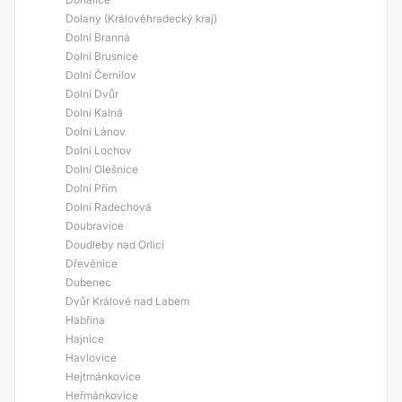
Dolany (Královéhradecký kraj)
Dolní Branná
Dolní Brusnice
Dolní Černilov
Dolní Dvůr
Dolní Kalná
Dolní Lánov
Dolní Lochov
Dolní Olešnice
Dolní Přím
Dolní Radechová
Doubravice
Doudleby nad Orlicí
Dřevěnice
Dubenec
Dvůr Králové nad Labem
Habřina
Hajnice
Havlovice
Hejtmánkovice
Heřmánkovice