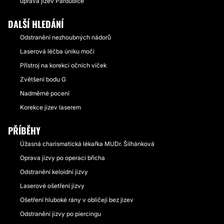
úprava jizev Pardubice
DALŠÍ HLEDÁNÍ
Odstranění nezhoubných nádorů
Laserová léčba úniku moči
Přístroj na korekci očních víček
Zvětšení bodu G
Nadměrné pocení
Korekce jizev laserem
PŘÍBĚHY
Úžasná charismatická lékařka MUDr. Šilhánková
Oprava jizvy po operaci břicha
Odstranění keloidni jizvy
Laserové ošetření jizvy
Ošetření hluboké rány v obličeji bez jizev
Odstranění jizvy po piercingu