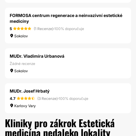
FORMOSA centrum regenerace a neinvazivní estetické
medicíny
5
(1 Recenze)
·
100% doporučuje
Sokolov
MUDr. Vladimíra Urbanová
Žádné recenze
Sokolov
MUDr. Josef Hrbatý
4.7
(3 Recenze)
·
100% doporučuje
Karlovy Vary
Kliniky pro zákrok Estetická
medicína nedaleko lokality