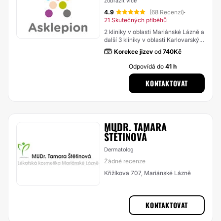
zobrazit více
4.9
(68 Recenzí)
·
21 Skutečných příběhů
2 kliniky v oblasti Mariánské Lázně a
další 3 kliniky v oblasti Karlovarský
kraj
Korekce jizev
od
740Kč
Odpovídá do
41 h
KONTAKTOVAT
MUDR. TAMARA
ŠTĚTINOVÁ
Dermatolog
Žádné recenze
Křižíkova 707, Mariánské Lázně
KONTAKTOVAT