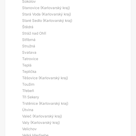
Sokolov
Stanovice (Karlovarský kraj)
Stará Voda (Karlovarský kraj)
Staré Sedlo (Karlovarský kraj)
Štědrá
Stráž nad Ohří
Stříbrná
Stružná
Svatava
Tatrovice
Teplá
Teplička
Těšovice (Karlovarský kraj)
Toužim
Třebeň
Tři Sekery
Trstěnice (Karlovarský kraj)
Útvina
Valeč (Karlovarský kraj)
Valy (Karlovarský kraj)
Velichov
Velká Hleďsebe