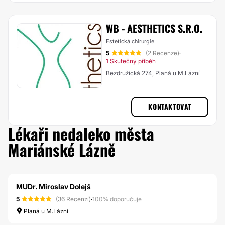
WB - AESTHETICS S.R.O.
Estetická chirurgie
5
(2 Recenze)
·
1 Skutečný příběh
Bezdružická 274, Planá u M.Lázní
KONTAKTOVAT
Lékaři nedaleko města
Mariánské Lázně
MUDr. Miroslav Dolejš
5
(36 Recenzí)
·
100% doporučuje
Planá u M.Lázní