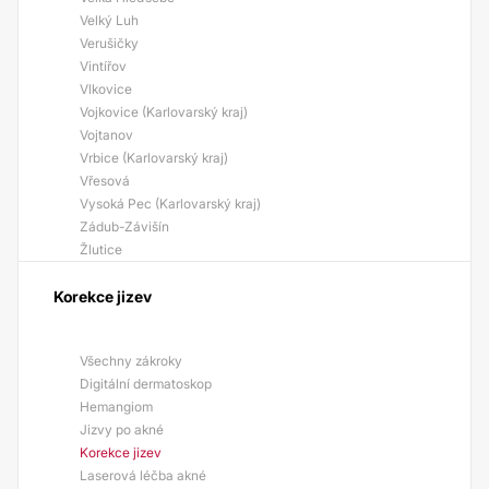
Velký Luh
Verušičky
Vintířov
Vlkovice
Vojkovice (Karlovarský kraj)
Vojtanov
Vrbice (Karlovarský kraj)
Vřesová
Vysoká Pec (Karlovarský kraj)
Zádub-Závišín
Žlutice
Korekce jizev
Všechny zákroky
Digitální dermatoskop
Hemangiom
Jizvy po akné
Korekce jizev
Laserová léčba akné