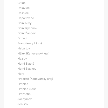
Citice
Dalovice
Dasnice
Děpoltovice
Dolní Nivy
Dolní Rychnov
Dolní Žandov
Drmoul
Františkovy Lázně
Habartov
Hájek (Karlovarský kraj)
Hazlov
Horní Blatná
Horní Slavkov
Hory
Hradiště (Karlovarský kraj)
Hranice
Hranice u Aše
Hroznětín
Jáchymov
Jenišov