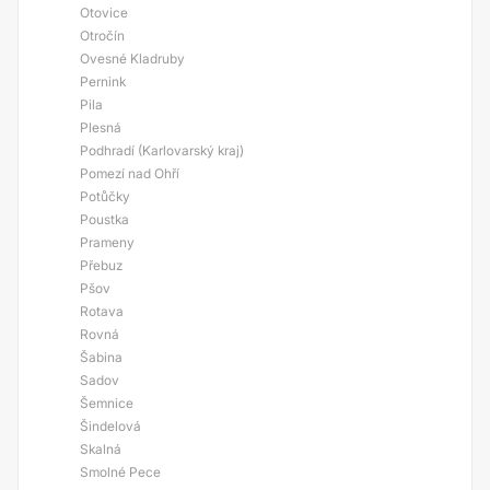
Otovice
Otročín
Ovesné Kladruby
Pernink
Pila
Plesná
Podhradí (Karlovarský kraj)
Pomezí nad Ohří
Potůčky
Poustka
Prameny
Přebuz
Pšov
Rotava
Rovná
Šabina
Sadov
Šemnice
Šindelová
Skalná
Smolné Pece