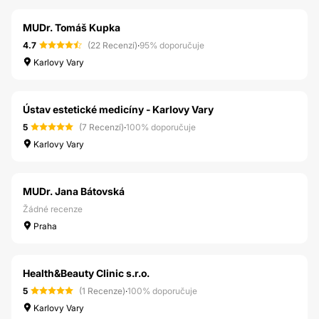
MUDr. Tomáš Kupka
4.7
(22 Recenzí)
·
95% doporučuje
Karlovy Vary
Ústav estetické medicíny - Karlovy Vary
5
(7 Recenzí)
·
100% doporučuje
Karlovy Vary
MUDr. Jana Bátovská
Žádné recenze
Praha
Health&Beauty Clinic s.r.o.
5
(1 Recenze)
·
100% doporučuje
Karlovy Vary