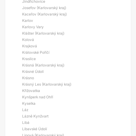
Jindřichovice
Josefov (Karlovarský kraj)
Kaceřov (Karlovarský kraj)
Karlov
Karlovy Vary
Klášter (Karlovarský kraj)
Kolová
Krajková
Královské Poříčí
Kraslice
Krásná (Karlovarský kraj)
Krásné Údolí
Krásno
Krásný Les (Karlovarský kraj)
Křižovatka
Kynšperk nad Ohří
Kyselka
Láz
Lázně Kynžvart
Libá
Libavské Údolí
Lipová (Karlovarský kraj)