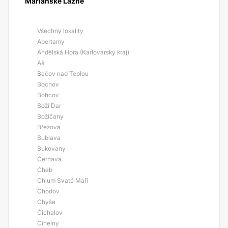
Mariánské Lázně
Všechny lokality
Abertamy
Andělská Hora (Karlovarský kraj)
Aš
Bečov nad Teplou
Bochov
Bohcov
Boží Dar
Božičany
Březová
Bublava
Bukovany
Černava
Cheb
Chlum Svaté Maří
Chodov
Chyše
Čichalov
Cihelny