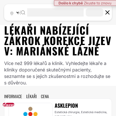
Došlo k chybě
Zkuste to znovu
|
LÉKAŘI NABÍZEJÍCÍ
ZÁKROK
KOREKCE JIZEV
V:
MARIÁNSKÉ LÁZNĚ
Více než 999 lékařů a klinik. Vyhledejte lékaře a
kliniky doporučené skutečnými pacienty,
seznamte se s jejich zkušenostmi a rozhodujte se
s důvěrou.
INFORMACE
LÉKAŘI
CENA
ASKLEPION
Estetická chirurgie, Estetická medicína,