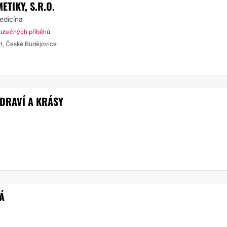
ETIKY, S.R.O.
medicína
kutečných příběhů
JIH, České Budějovice
ZDRAVÍ A KRÁSY
Á