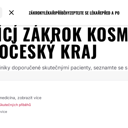
ZÁKROKY
LÉKAŘI
PŘÍBĚHY
ZEPTEJTE SE LÉKAŘE
PŘED A PO
JÍCÍ ZÁKROK
KOSM
HOČESKÝ KRAJ
 kliniky doporučené skutečnými pacienty, seznamte se s
 medicína,
zobrazit více
Skutečných příběhů
ovice