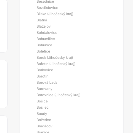
Besednice
Bezdědovice
Bílsko (Jihočeský kraj)
Blatná
Blažejov
Bohdalovice
Bohumilice
Bohunice
Boletice
Borek (Jihočeský kraj)
Bořetín (Jihočeský kraj)
Borkovice
Borotín
Borová Lada
Borovany
Borovnice (Jihočeský kraj)
Bošice
Bošilec
Boudy
Božetice
Bradáčov
Branice