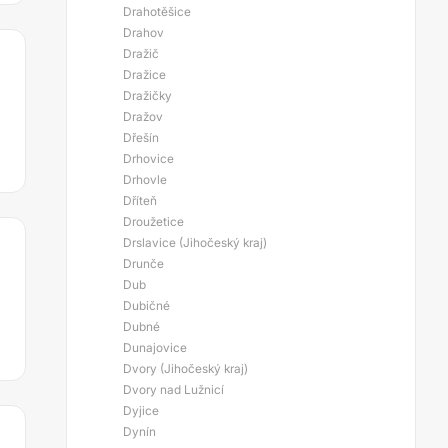
Drahotěšice
Drahov
Dražič
Dražice
Dražičky
Dražov
Dřešín
Drhovice
Drhovle
Dříteň
Droužetice
Drslavice (Jihočeský kraj)
Drunče
Dub
Dubičné
Dubné
Dunajovice
Dvory (Jihočeský kraj)
Dvory nad Lužnicí
Dyjice
Dynín