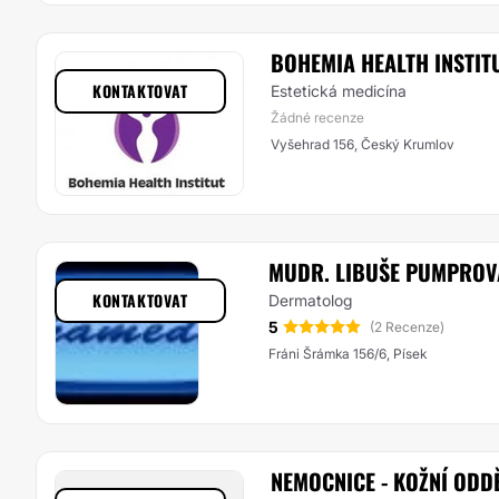
BOHEMIA HEALTH INSTIT
KONTAKTOVAT
Estetická medicína
Žádné recenze
Vyšehrad 156, Český Krumlov
MUDR. LIBUŠE PUMPROV
KONTAKTOVAT
Dermatolog
5
(2 Recenze)
Fráni Šrámka 156/6, Písek
NEMOCNICE - KOŽNÍ ODD