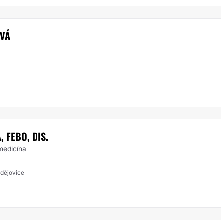
OVÁ
 FEBO, DIS.
 medicína
dějovice