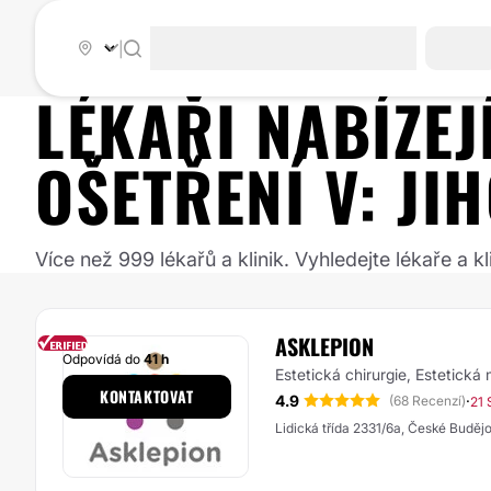
|
LÉKAŘI NABÍZE
OŠETŘENÍ
V:
JI
Více než 999 lékařů a klinik. Vyhledejte lékaře a
ASKLEPION
Odpovídá do
41 h
Estetická chirurgie, Estetická
KONTAKTOVAT
4.9
·
(68 Recenzí)
21 
Lidická třída 2331/6a, České Buděj