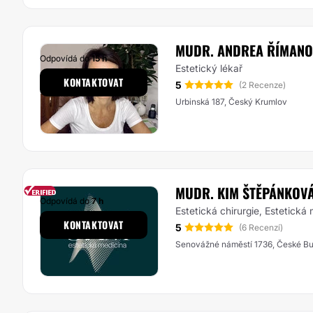
MUDR. ANDREA ŘÍMAN
Odpovídá do
15 h
Estetický lékař
KONTAKTOVAT
5
(2 Recenze)
Urbinská 187, Český Krumlov
MUDR. KIM ŠTĚPÁNKOVÁ,
Odpovídá do
7 h
Estetická chirurgie, Estetická
KONTAKTOVAT
5
(6 Recenzí)
Senovážné náměstí 1736, České Bu