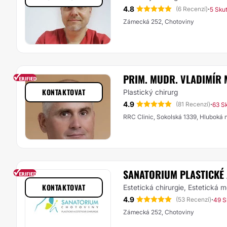
4.8
·
(6 Recenzí)
5 Sku
Zámecká 252, Chotoviny
PRIM. MUDR. VLADIMÍR 
KONTAKTOVAT
Plastický chirurg
4.9
·
(81 Recenzí)
63 S
RRC Clinic, Sokolská 1339, Hluboká 
SANATORIUM PLASTICKÉ A
KONTAKTOVAT
Estetická chirurgie, Estetická 
4.9
·
(53 Recenzí)
49 S
Zámecká 252, Chotoviny