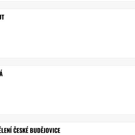
UT
Á
ĚLENÍ ČESKÉ BUDĚJOVICE