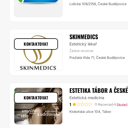
Lidická 108/2156, České Budějovice
SKINMEDICS
KONTAKTOVAT
Estetický lékař
Žádné recenze
Pražská třída 71, České Budějovice
ESTETIKA TÁBOR A ČESK
KONTAKTOVAT
Estetická medicína
1
·
(1 Recenze)
1 Skuteč
Klokotská ulice 104, Tábor