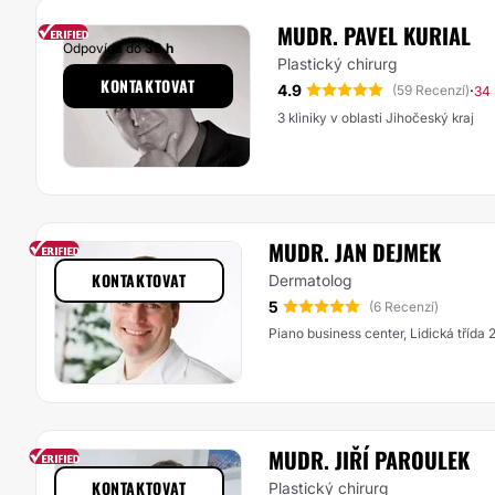
MUDR. PAVEL KURIAL
Odpovídá do
39 h
Plastický chirurg
KONTAKTOVAT
4.9
·
(59 Recenzí)
34 
3 kliniky v oblasti Jihočeský kraj
MUDR. JAN DEJMEK
KONTAKTOVAT
Dermatolog
5
(6 Recenzí)
Piano business center, Lidická třída
MUDR. JIŘÍ PAROULEK
KONTAKTOVAT
Plastický chirurg