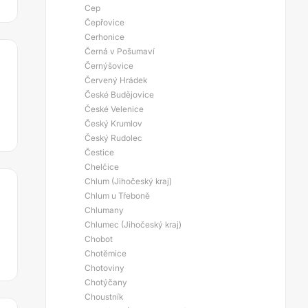
Cep
Čepřovice
Cerhonice
Černá v Pošumaví
Černýšovice
Červený Hrádek
České Budějovice
České Velenice
Český Krumlov
Český Rudolec
Čestice
Chelčice
Chlum (Jihočeský kraj)
Chlum u Třeboně
Chlumany
Chlumec (Jihočeský kraj)
Chobot
Chotěmice
Chotoviny
Chotýčany
Choustník