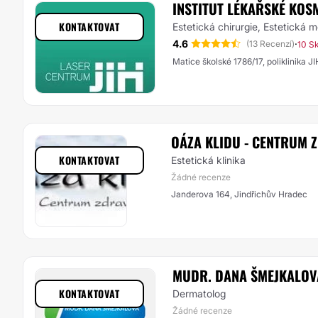
INSTITUT LÉKAŘSKÉ KOSM
KONTAKTOVAT
Estetická chirurgie, Estetická 
4.6
·
(13 Recenzí)
10 S
Matice školské 1786/17, poliklinika 
OÁZA KLIDU - CENTRUM 
KONTAKTOVAT
Estetická klinika
Žádné recenze
Janderova 164, Jindřichův Hradec
MUDR. DANA ŠMEJKALOV
KONTAKTOVAT
Dermatolog
Žádné recenze