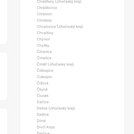
Chrášťany (Jihočeský kraj)
Chrášťovice
Chrbonín
Chroboly
Chvalovice (Jihočeský kraj)
Chvalšiny
Chýnov
Chyšky
Číčenice
Čimelice
Číměř (Jihočeský kraj)
Čížkrajice
Cizkrajov
Čížová
Čkyně
Člunek
Dačice
Dešná (Jihočeský kraj)
Deštná
Dírná
Dívčí Kopy
Dívčice