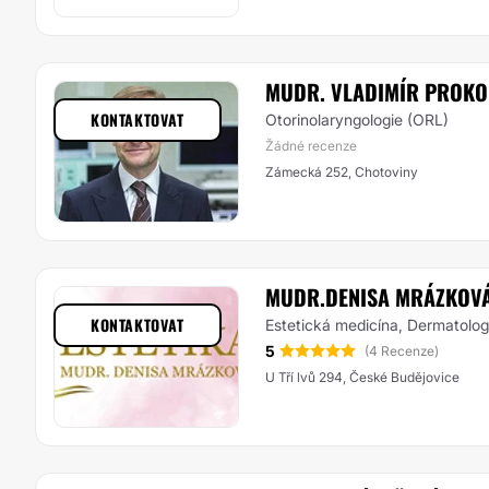
MUDR. VLADIMÍR PROKO
KONTAKTOVAT
Otorinolaryngologie (ORL)
Žádné recenze
Zámecká 252, Chotoviny
MUDR.DENISA MRÁZKOVÁ,
KONTAKTOVAT
Estetická medicína, Dermatolog
5
(4 Recenze)
U Tří lvů 294, České Budějovice