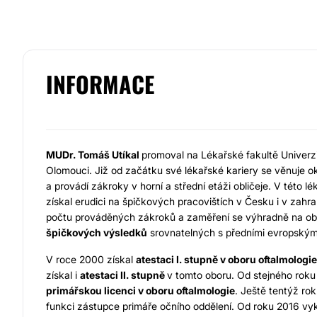
INFORMACE
MUDr. Tomáš Utíkal
promoval na Lékařské fakultě Univerz
Olomouci. Již od začátku své lékařské kariery se věnuje o
a provádí zákroky v horní a střední etáži obličeje. V této lé
získal erudici na špičkových pracovištích v Česku i v zahr
počtu prováděných zákroků a zaměření se výhradně na obl
špičkových výsledků
srovnatelných s předními evropskými
V roce 2000 získal
atestaci
I. stupně v oboru oftalmologie
získal i
atestaci
II. stupně
v tomto oboru. Od stejného roku 
primářskou
licenci v oboru oftalmologie
. Ještě tentýž ro
funkci zástupce primáře očního oddělení. Od roku 2016 vy