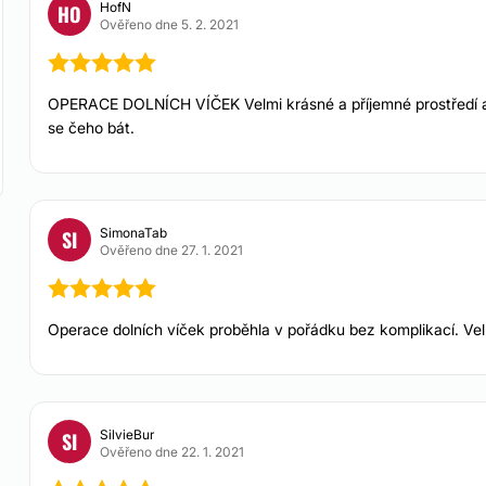
HofN
HO
aké na přiměřené ceny.
Ověřeno dne 5. 2. 2021
sou realizovány
omášem Utíkalem a
MUDr.
oboru oftalmologie
a
OPERACE DOLNÍCH VÍČEK Velmi krásné a příjemné prostředí a
ickou medicínu
.
se čeho bát.
SimonaTab
SI
Ověřeno dne 27. 1. 2021
Operace dolních víček proběhla v pořádku bez komplikací. Velmi
SilvieBur
SI
Ověřeno dne 22. 1. 2021