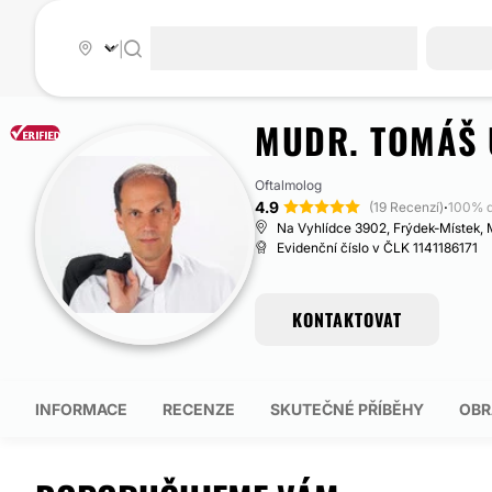
|
MUDR. TOMÁŠ 
Oftalmolog
4.9
·
(19 Recenzí)
100% d
Na Vyhlídce 3902, Frýdek-Místek, 
Evidenční číslo v ČLK 1141186171
KONTAKTOVAT
INFORMACE
RECENZE
SKUTEČNÉ PŘÍBĚHY
OBR