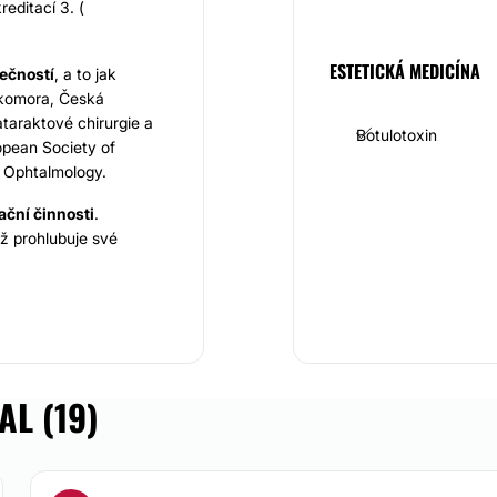
editací 3. (
ESTETICKÁ MEDICÍNA
ečností
, a to jak
 komora, Česká
taraktové chirurgie a
Botulotoxin
ropean Society of
 Ophtalmology.
ační činnosti
.
iž prohlubuje své
Tomáš Utíkal je
ojekt se zaměřuje na
 MUDr. Tomáš Utíkal je
 na operativní léčbu
L (19)
íny Niké Clinic
. Toto
ickou chirurgii,
Klinika dbá na