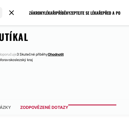
ZÁKROKY
LÉKAŘI
PŘÍBĚHY
ZEPTEJTE SE LÉKAŘE
PŘED A PO
UTÍKAL
oporučuje
3 Skutečné příběhy
Ohodnotit
Moravskoslezský kraj
ÁZKY
ZODPOVĚZENÉ DOTAZY