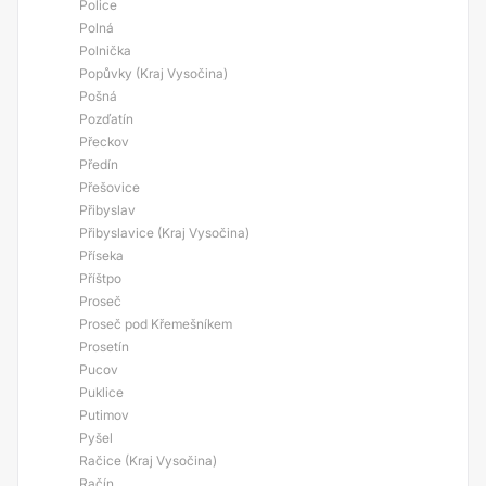
Police
Polná
Polnička
Popůvky (Kraj Vysočina)
Pošná
Pozďatín
Přeckov
Předín
Přešovice
Přibyslav
Přibyslavice (Kraj Vysočina)
Příseka
Příštpo
Proseč
Proseč pod Křemešníkem
Prosetín
Pucov
Puklice
Putimov
Pyšel
Račice (Kraj Vysočina)
Račín