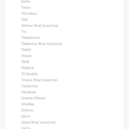
Syrov
Tasov
Těchobuz
Telč
Těmice (Kraj Vysočina)
Tis
Třebelovice
Třebenice (Kraj Vysočina)
Třebíč
Třesov
Třešť
Třeštice
Tři Studně
Trnava (Kraj Vysočina)
Trpišovice
Ubušínek
Uhelná Příbram
Uhořilka
Uhřínov
Ujčov
Újezd (Kraj Vysočina)
Unčín