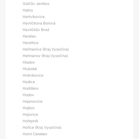
Golčův Jeníkov
Habry
Hartvíkovice
Havlíčkova Borová
Havlíčkův Brod
Herálec
Heraltice
Heřmanice (Kraj Vysočina)
Heřmanov (Kraj Vysočina)
Hladov
Hluboké
Hněvkovice
Hodice
Hodiškov
Hodov
Hojanovice
Hojkov
Hojovice
Hořepník
Hořice (Kraj Vysočina)
Horní Cerekev