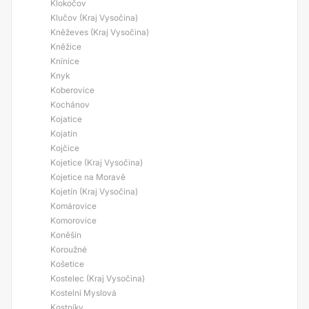
Klokočov
Klučov (Kraj Vysočina)
Kněževes (Kraj Vysočina)
Kněžice
Knínice
Knyk
Koberovice
Kochánov
Kojatice
Kojatín
Kojčice
Kojetice (Kraj Vysočina)
Kojetice na Moravě
Kojetín (Kraj Vysočina)
Komárovice
Komorovice
Koněšín
Koroužné
Košetice
Kostelec (Kraj Vysočina)
Kostelní Myslová
Kostníky