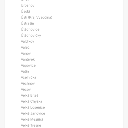
Urbanov
Úsobí
Ústí (Kraj Vysočina)
Ústrašín
Útěchovice
Útěchovičky
Valdíkov
Valeč
Vanov
Vanůvek
Vápovice
Vatín
Včelnička
Věchnov
Věcov
Velká Bíteš
Velká Chyška
Velká Losenice
Velké Janovice
Velké Meziříčí
Velké Tresné