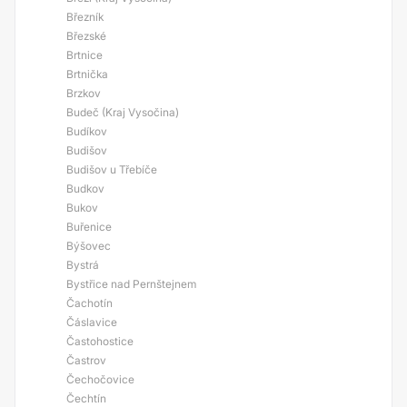
Březník
Březské
Brtnice
Brtnička
Brzkov
Budeč (Kraj Vysočina)
Budíkov
Budišov
Budišov u Třebíče
Budkov
Bukov
Buřenice
Býšovec
Bystrá
Bystřice nad Pernštejnem
Čachotín
Čáslavice
Častohostice
Častrov
Čechočovice
Čechtín