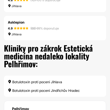
4.8
(10)
·
100% doporučuje
Jihlava
Asklepion
4.9
(68)
·
99% doporučuje
Jihlava
Kliniky pro zákrok Estetická
medicína nedaleko lokality
Pelhřimov:
Botulotoxin proti pocení Jihlava
Botulotoxin proti pocení Jindřichův Hradec
Pelhřimov