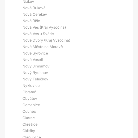
Nížkov
Nová Buková
Nová Cerekev
Nová Říše
Nová Ves (Kraj Vysočina)
Nová Ves u Světle
Nové Dvory (Kraj Vysočina)
Nové Město na Moravě
Nové Syrovice
Nové Veselí
Nový Jimramov
Nový Rychnov
Nový Telečkov
Nyklovice
Obrataň
Obyčtov
Ocmanice
Odunec
Okarec
Okřešice
Okříšky
Okrouhlice