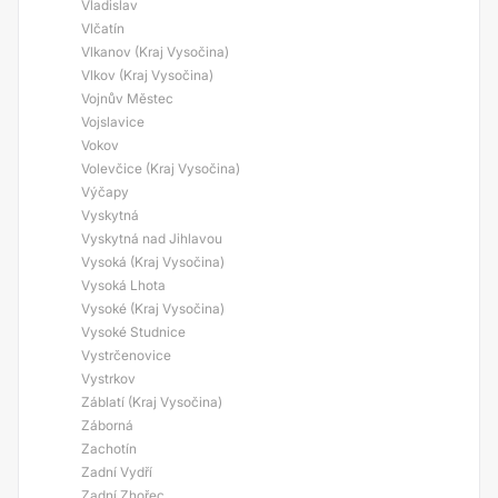
Vladislav
Vlčatín
Vlkanov (Kraj Vysočina)
Vlkov (Kraj Vysočina)
Vojnův Městec
Vojslavice
Vokov
Volevčice (Kraj Vysočina)
Výčapy
Vyskytná
Vyskytná nad Jihlavou
Vysoká (Kraj Vysočina)
Vysoká Lhota
Vysoké (Kraj Vysočina)
Vysoké Studnice
Vystrčenovice
Vystrkov
Záblatí (Kraj Vysočina)
Záborná
Zachotín
Zadní Vydří
Zadní Zhořec