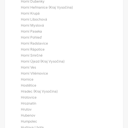
Horní Dubenky
Horní Heřmanice (Kraj Vysočina)
Horní Krupá
Horní Libochová
Horní Myslová
Horní Paseka
Horní Pohleď
Horní Radslavice
Horní Rápotice
Horní Smrčné
Horní Újezd (Kraj Vysočina)
Horní Ves
Horní Vilémovice
Hornice
Hostětice
Hradec (Kraj Vysočina)
Hrotovice
Hroznatín
Hrutov
Hubenov
Humpolec
Hurtova Lhota