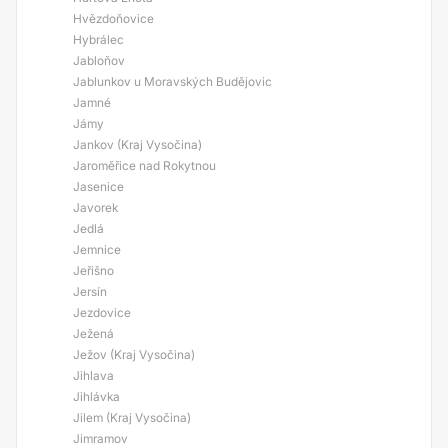
Hvězdoňovice
Hybrálec
Jabloňov
Jablunkov u Moravských Budějovic
Jamné
Jámy
Jankov (Kraj Vysočina)
Jaroměřice nad Rokytnou
Jasenice
Javorek
Jedlá
Jemnice
Jeřišno
Jersín
Jezdovice
Ježená
Ježov (Kraj Vysočina)
Jihlava
Jihlávka
Jilem (Kraj Vysočina)
Jimramov