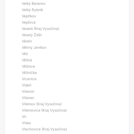
Velký Beranov
Velký Rybník
Vepříkov
Vepřová
Veselá (Kraj Vysočina)
Veselý Žďár
Věstín
Větrný Jeníkov
Věž
Věžná
Věžnice
Věžnička
Vícenice
Vídeň
Vidonín
Vílanec
Vilémov (Kraj Vysočina)
Vilémovice (Kraj Vysočina)
Vír
Víska
Vlachovice (Kraj Vysočina)