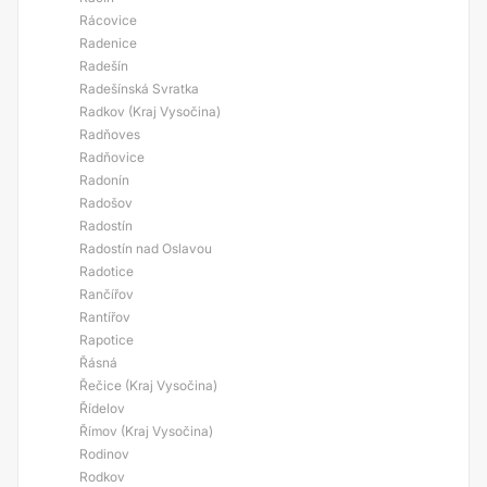
Rácovice
Radenice
Radešín
Radešínská Svratka
Radkov (Kraj Vysočina)
Radňoves
Radňovice
Radonín
Radošov
Radostín
Radostín nad Oslavou
Radotice
Rančířov
Rantířov
Rapotice
Řásná
Řečice (Kraj Vysočina)
Řídelov
Římov (Kraj Vysočina)
Rodinov
Rodkov