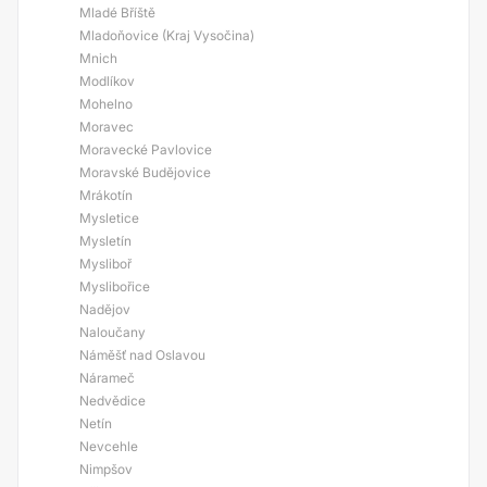
Mladé Bříště
Mladoňovice (Kraj Vysočina)
Mnich
Modlíkov
Mohelno
Moravec
Moravecké Pavlovice
Moravské Budějovice
Mrákotín
Mysletice
Mysletín
Mysliboř
Myslibořice
Nadějov
Naloučany
Náměšť nad Oslavou
Nárameč
Nedvědice
Netín
Nevcehle
Nimpšov