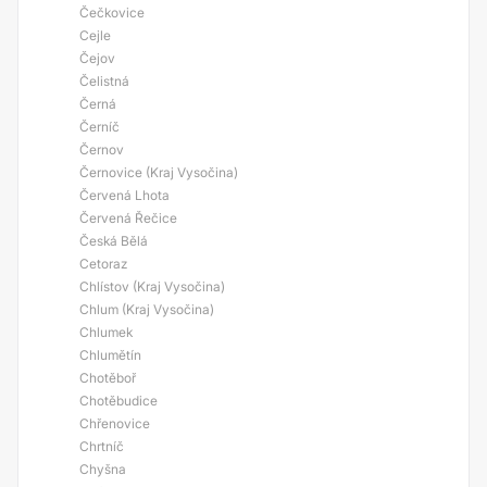
Čečkovice
Cejle
Čejov
Čelistná
Černá
Černíč
Černov
Černovice (Kraj Vysočina)
Červená Lhota
Červená Řečice
Česká Bělá
Cetoraz
Chlístov (Kraj Vysočina)
Chlum (Kraj Vysočina)
Chlumek
Chlumětín
Chotěboř
Chotěbudice
Chřenovice
Chrtníč
Chyšna