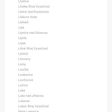
Lhotice
Lhotka (Kraj Vysočina)
Libice nad Doubravou
Libkova Voda
Lidmaň
Lípa
Lipnice nad Sázavou
Lipník
Lísek
Líšná (Kraj Vysočina)
Litohoř
Litovany
Lomy
Loučka
Loukovice
Lovčovice
Lučice
Luká
Luka nad Jihlavou
Lukavec
Lukov (Kraj Vysočina)
Malá Losenice