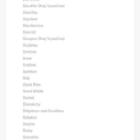
Slavětín (Kraj Vysočina)
Slavičky
Slavíkov
Slavíkovice
Slavníč
Sloupno (Kraj Vysočina)
Služátky
Smrčná
Smrk
Sněžné
Spělkov
Stáj
Stará Říše
Staré Bříště
Stařeč
Štěměchy
Štěpánov nad Svratkou
Štěpkov
Stojčín
Štoky
Stonařov