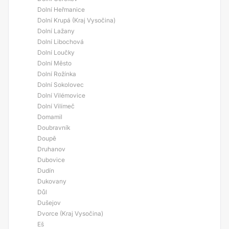
Dolní Heřmanice
Dolní Krupá (Kraj Vysočina)
Dolní Lažany
Dolní Libochová
Dolní Loučky
Dolní Město
Dolní Rožínka
Dolní Sokolovec
Dolní Vilémovice
Dolní Vilímeč
Domamil
Doubravník
Doupě
Druhanov
Dubovice
Dudín
Dukovany
Důl
Dušejov
Dvorce (Kraj Vysočina)
Eš