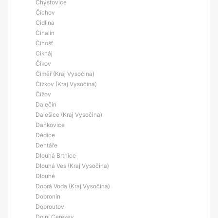
Chýstovice
Číchov
Cidlina
Číhalín
Číhošť
Cikháj
Čikov
Číměř (Kraj Vysočina)
Čížkov (Kraj Vysočina)
Čížov
Dalečín
Dalešice (Kraj Vysočina)
Daňkovice
Dědice
Dehtáře
Dlouhá Brtnice
Dlouhá Ves (Kraj Vysočina)
Dlouhé
Dobrá Voda (Kraj Vysočina)
Dobronín
Dobroutov
Dolní Cerekev