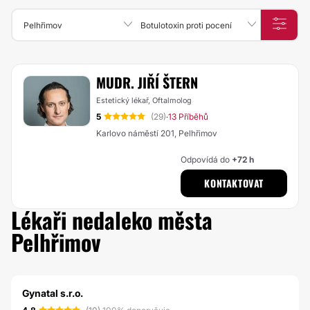
Pelhřimov
Botulotoxin proti pocení
MUDR. JIŘÍ ŠTERN
Estetický lékař, Oftalmolog
5
(29)
13 Příběhů
·
Karlovo náměstí 201, Pelhřimov
Odpovídá do
+72 h
KONTAKTOVAT
Lékaři nedaleko města
Pelhřimov
Gynatal s.r.o.