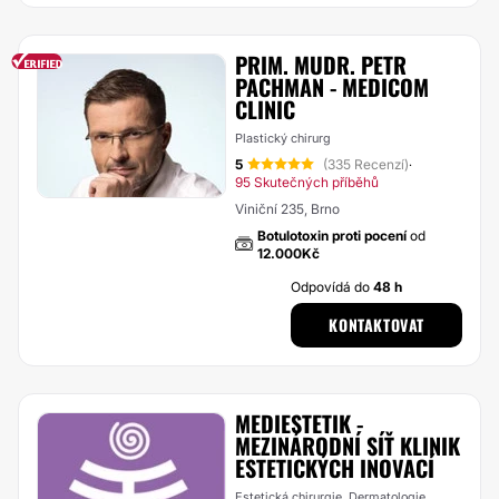
PRIM. MUDR. PETR
PACHMAN - MEDICOM
CLINIC
Plastický chirurg
5
(335 Recenzí)
·
95 Skutečných příběhů
Viniční 235, Brno
Botulotoxin proti pocení
od
12.000Kč
Odpovídá do
48 h
KONTAKTOVAT
MEDIESTETIK -
MEZINÁRODNÍ SÍŤ KLINIK
ESTETICKÝCH INOVACÍ
Estetická chirurgie, Dermatologie,