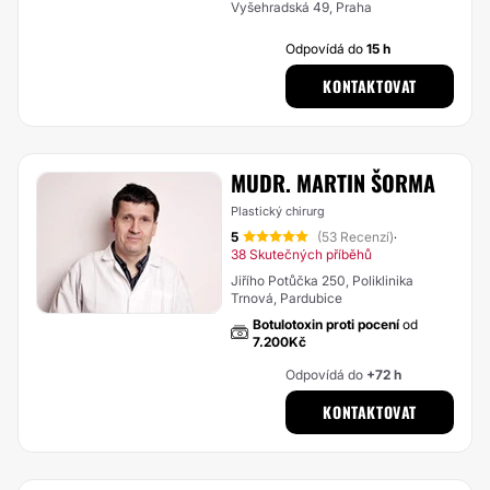
Vyšehradská 49, Praha
Odpovídá do
15 h
KONTAKTOVAT
MUDR. MARTIN ŠORMA
Plastický chirurg
5
(53 Recenzí)
·
38 Skutečných příběhů
Jiřího Potůčka 250, Poliklinika
Trnová, Pardubice
Botulotoxin proti pocení
od
7.200Kč
Odpovídá do
+72 h
KONTAKTOVAT