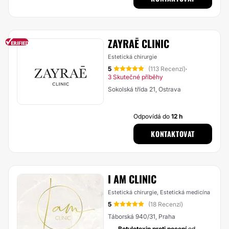
ZAYRAĒ CLINIC
Estetická chirurgie
5
(113 Recenzí)
·
3 Skutečné příběhy
Sokolská třída 21, Ostrava
Odpovídá do
12 h
KONTAKTOVAT
I AM CLINIC
Estetická chirurgie, Estetická medicína
5
(18 Recenzí)
Táborská 940/31, Praha
Botulotoxin proti pocení
od