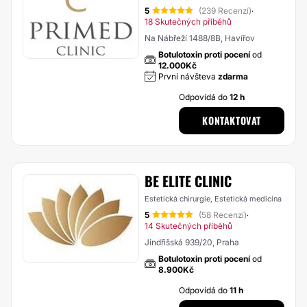
5
(239 Recenzí)
·
18 Skutečných příběhů
Na Nábřeží 1488/8B, Havířov
Botulotoxin proti pocení
od
12.000Kč
První návšteva
zdarma
Odpovídá do
12 h
KONTAKTOVAT
BE ELITE CLINIC
Estetická chirurgie, Estetická medicína
5
(58 Recenzí)
·
14 Skutečných příběhů
Jindřišská 939/20, Praha
Botulotoxin proti pocení
od
8.900Kč
Odpovídá do
11 h