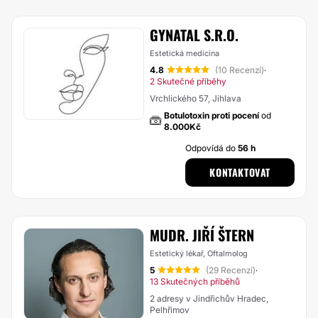
GYNATAL S.R.O.
Estetická medicína
4.8
(10 Recenzí)
·
2 Skutečné příběhy
Vrchlického 57, Jihlava
Botulotoxin proti pocení
od
8.000Kč
Odpovídá do
56 h
KONTAKTOVAT
MUDR. JIŘÍ ŠTERN
Estetický lékař, Oftalmolog
5
(29 Recenzí)
·
13 Skutečných příběhů
2 adresy v Jindřichův Hradec,
Pelhřimov