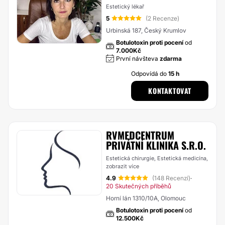
Estetický lékař
5
(2 Recenze)
Urbinská 187, Český Krumlov
Botulotoxin proti pocení
od
7.000Kč
První návšteva
zdarma
Odpovídá do
15 h
KONTAKTOVAT
RVMEDCENTRUM
PRIVÁTNÍ KLINIKA S.R.O.
Estetická chirurgie, Estetická medicína,
zobrazit více
4.9
(148 Recenzí)
·
20 Skutečných příběhů
Horní lán 1310/10A, Olomouc
Botulotoxin proti pocení
od
12.500Kč