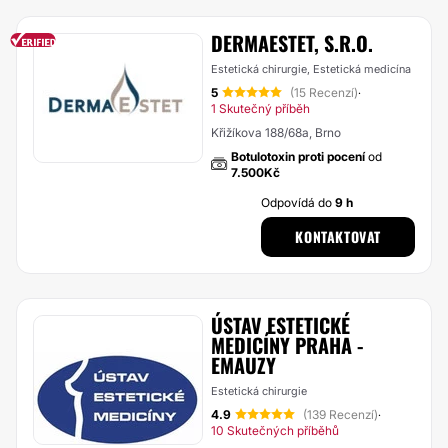
DERMAESTET, S.R.O.
Estetická chirurgie, Estetická medicína
5
(15 Recenzí)
·
1 Skutečný příběh
Křižíkova 188/68a, Brno
Botulotoxin proti pocení
od
7.500Kč
Odpovídá do
9 h
KONTAKTOVAT
ÚSTAV ESTETICKÉ
MEDICÍNY PRAHA -
EMAUZY
Estetická chirurgie
4.9
(139 Recenzí)
·
10 Skutečných příběhů