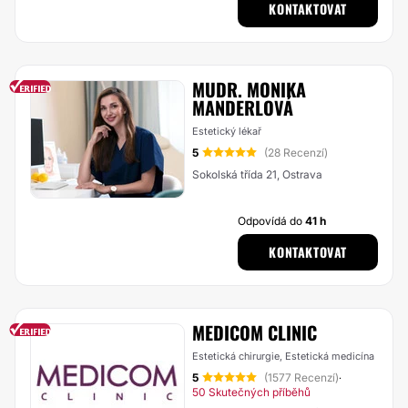
KONTAKTOVAT
MUDR. MONIKA
MANDERLOVÁ
Estetický lékař
5
(28 Recenzí)
Sokolská třída 21, Ostrava
Odpovídá do
41 h
KONTAKTOVAT
MEDICOM CLINIC
Estetická chirurgie, Estetická medicína
5
(1577 Recenzí)
·
50 Skutečných příběhů