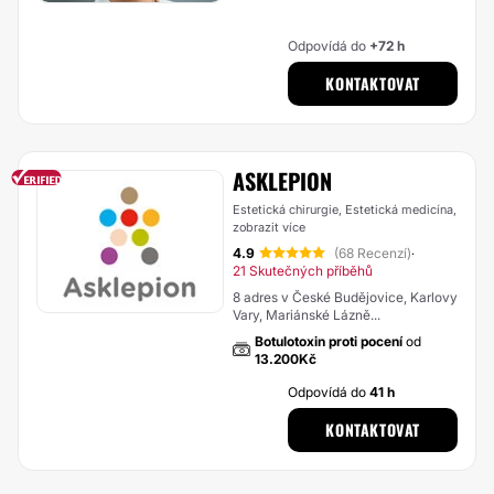
Odpovídá do
+72 h
KONTAKTOVAT
ASKLEPION
Estetická chirurgie, Estetická medicína,
zobrazit více
4.9
(68 Recenzí)
·
21 Skutečných příběhů
8 adres v České Budějovice, Karlovy
Vary, Mariánské Lázně...
Botulotoxin proti pocení
od
13.200Kč
Odpovídá do
41 h
KONTAKTOVAT