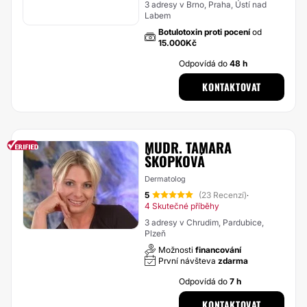
3 adresy v Brno, Praha, Ústí nad
Labem
Botulotoxin proti pocení
od
15.000Kč
Odpovídá do
48 h
KONTAKTOVAT
MUDR. TAMARA
ŠKOPKOVÁ
Dermatolog
5
(23 Recenzí)
·
4 Skutečné příběhy
3 adresy v Chrudim, Pardubice,
Plzeň
Možnosti
financování
První návšteva
zdarma
Odpovídá do
7 h
KONTAKTOVAT