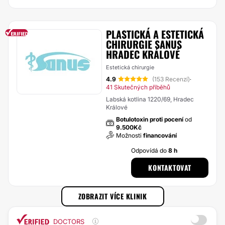
PLASTICKÁ A ESTETICKÁ
CHIRURGIE SANUS
HRADEC KRÁLOVÉ
Estetická chirurgie
4.9
(153 Recenzí)
·
41 Skutečných příběhů
Labská kotlina 1220/69, Hradec
Králové
Botulotoxin proti pocení
od
9.500Kč
Možnosti
financování
Odpovídá do
8 h
KONTAKTOVAT
ZOBRAZIT VÍCE KLINIK
DOCTORS