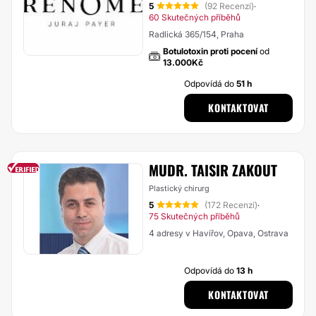
5
(92 Recenzí)
·
60 Skutečných příběhů
Radlická 365/154, Praha
Botulotoxin proti pocení
od
13.000Kč
Odpovídá do
51 h
KONTAKTOVAT
MUDR. TAISIR ZAKOUT
Plastický chirurg
5
(172 Recenzí)
·
75 Skutečných příběhů
4 adresy v Havířov, Opava, Ostrava
Odpovídá do
13 h
KONTAKTOVAT