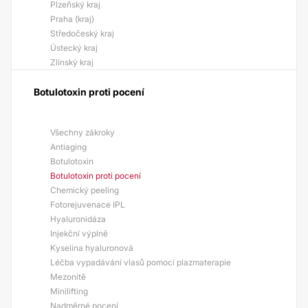
Plzeňský kraj
Praha (kraj)
Středočeský kraj
Ústecký kraj
Zlínský kraj
Botulotoxin proti pocení
Všechny zákroky
Antiaging
Botulotoxin
Botulotoxin proti pocení
Chemický peeling
Fotorejuvenace IPL
Hyaluronidáza
Injekční výplně
Kyselina hyaluronová
Léčba vypadávání vlasů pomocí plazmaterapie
Mezonitě
Minilifting
Nadměrné pocení