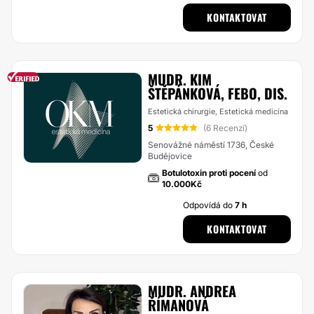
KONTAKTOVAT
MUDR. KIM
ŠTĚPÁNKOVÁ, FEBO, DIS.
Estetická chirurgie, Estetická medicína
5
(6 Recenzí)
Senovážné náměstí 1736, České
Budějovice
Botulotoxin proti pocení
od
10.000Kč
Odpovídá do
7 h
KONTAKTOVAT
MUDR. ANDREA
ŘÍMANOVÁ