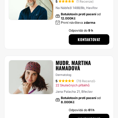
5
(1 Recenze)
Na Nábřeží 1488/8b, Havířov
Botulotoxin proti pocení
od
12.000Kč
První návšteva
zdarma
Odpovídá do
9 h
KONTAKTOVAT
MUDR. MARTINA
HAMADOVÁ
Dermatolog
5
(78 Recenzí)
·
22 Skutečných příběhů
Jana Palacha 21, Břeclav
Botulotoxin proti pocení
od
8.000Kč
Odpovídá do
61 h