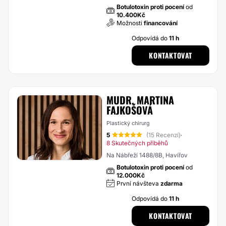
Botulotoxin proti pocení
od
10.400Kč
Možnosti
financování
Odpovídá do
11 h
KONTAKTOVAT
MUDR. MARTINA
FAJKOŠOVÁ
Plastický chirurg
5
(15 Recenzí)
·
8 Skutečných příběhů
Na Nábřeží 1488/8B, Havířov
Botulotoxin proti pocení
od
12.000Kč
První návšteva
zdarma
Odpovídá do
11 h
KONTAKTOVAT