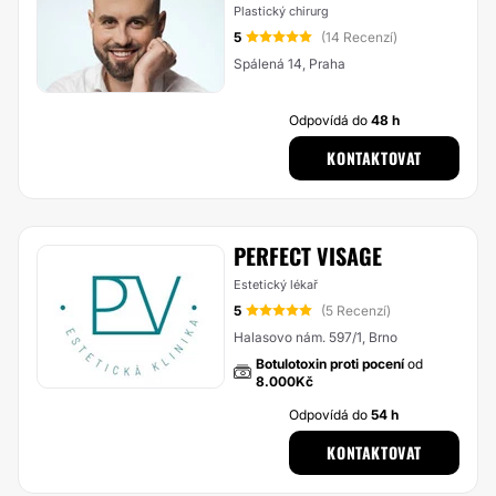
Plastický chirurg
5
(14 Recenzí)
Spálená 14, Praha
Odpovídá do
48 h
KONTAKTOVAT
PERFECT VISAGE
Estetický lékař
5
(5 Recenzí)
Halasovo nám. 597/1, Brno
Botulotoxin proti pocení
od
8.000Kč
Odpovídá do
54 h
KONTAKTOVAT