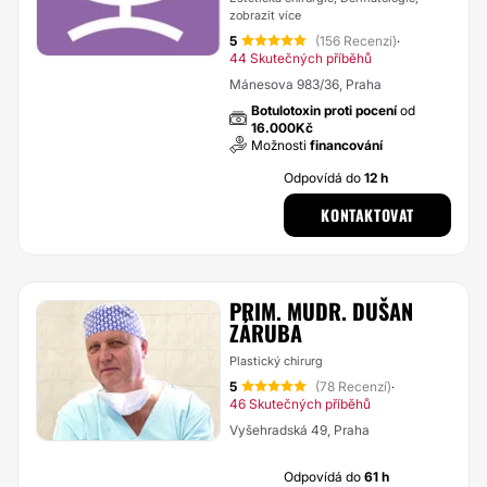
zobrazit více
5
(156 Recenzí)
·
44 Skutečných příběhů
Mánesova 983/36, Praha
Botulotoxin proti pocení
od
16.000Kč
Možnosti
financování
Odpovídá do
12 h
KONTAKTOVAT
PRIM. MUDR. DUŠAN
ZÁRUBA
Plastický chirurg
5
(78 Recenzí)
·
46 Skutečných příběhů
Vyšehradská 49, Praha
Odpovídá do
61 h