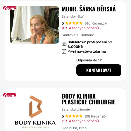
MUDR. ŠÁRKA BĚRSKÁ
Estetický lékař
5
(40 Recenzí)
·
18 Skutečných příběhů
Šantova 1, Olomouc
Botulotoxin proti pocení
od
6.000Kč
První návšteva
zdarma
Odpovídá do
1 h
KONTAKTOVAT
BODY KLINIKA
PLASTICKÉ CHIRURGIE
Estetická chirurgie
5
(98 Recenzí)
·
12 Skutečných příběhů
Údolní 8a, Brno