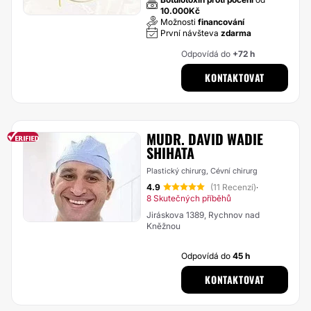
10.000Kč
Možnosti
financování
První návšteva
zdarma
Odpovídá do
+72 h
KONTAKTOVAT
MUDR. DAVID WADIE
SHIHATA
Plastický chirurg, Cévní chirurg
4.9
(11 Recenzí)
·
8 Skutečných příběhů
Jiráskova 1389, Rychnov nad
Kněžnou
Odpovídá do
45 h
KONTAKTOVAT