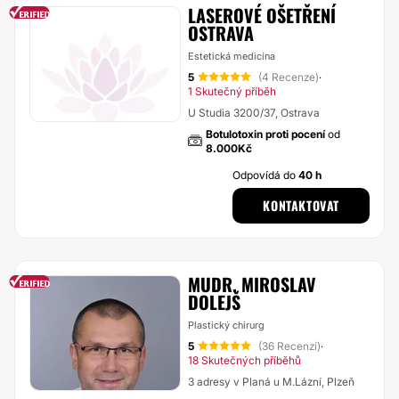
LASEROVÉ OŠETŘENÍ
OSTRAVA
Estetická medicína
5
(4 Recenze)
·
1 Skutečný příběh
U Studia 3200/37, Ostrava
Botulotoxin proti pocení
od
8.000Kč
Odpovídá do
40 h
KONTAKTOVAT
MUDR. MIROSLAV
DOLEJŠ
Plastický chirurg
5
(36 Recenzí)
·
18 Skutečných příběhů
3 adresy v Planá u M.Lázní, Plzeň