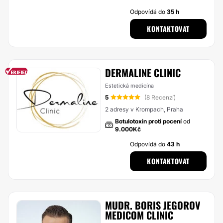
Odpovídá do
35 h
KONTAKTOVAT
DERMALINE CLINIC
Estetická medicína
5
(8 Recenzí)
2 adresy v Krompach, Praha
Botulotoxin proti pocení
od
9.000Kč
Odpovídá do
43 h
KONTAKTOVAT
MUDR. BORIS JEGOROV
MEDICOM CLINIC