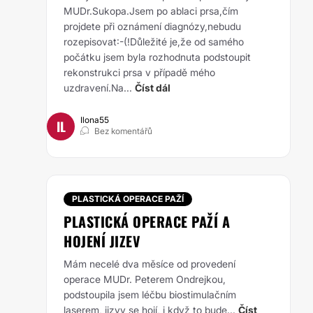
MUDr.Sukopa.Jsem po ablaci prsa,čím
projdete při oznámení diagnózy,nebudu
rozepisovat:-(!Důležité je,že od samého
počátku jsem byla rozhodnuta podstoupit
rekonstrukci prsa v případě mého
uzdravení.Na...
Číst dál
Ilona55
IL
Bez komentářů
PLASTICKÁ OPERACE PAŽÍ
PLASTICKÁ OPERACE PAŽÍ A
HOJENÍ JIZEV
Mám necelé dva měsíce od provedení
operace MUDr. Peterem Ondrejkou,
podstoupila jsem léčbu biostimulačním
laserem, jizvy se hojí, i když to bude...
Číst