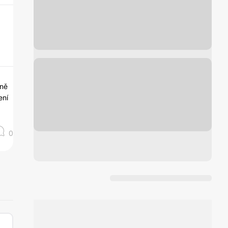
vně
ení
0