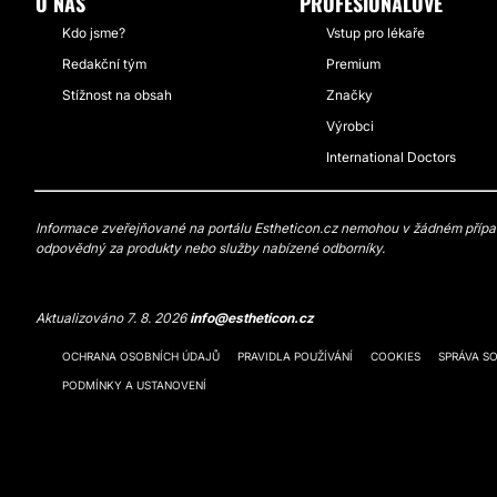
O NÁS
PROFESIONÁLOVÉ
Kdo jsme?
Vstup pro lékaře
Redakční tým
Premium
Stížnost na obsah
Značky
Výrobci
International Doctors
Informace zveřejňované na portálu Estheticon.cz nemohou v žádném případě
odpovědný za produkty nebo služby nabízené odborníky.
Aktualizováno 7. 8. 2026
info@estheticon.cz
OCHRANA OSOBNÍCH ÚDAJŮ
PRAVIDLA POUŽÍVÁNÍ
COOKIES
SPRÁVA S
PODMÍNKY A USTANOVENÍ