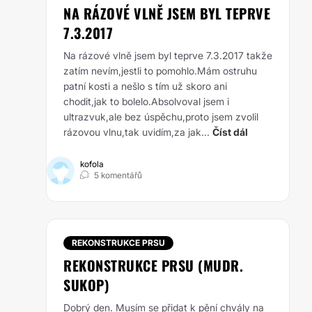
NA RÁZOVÉ VLNĚ JSEM BYL TEPRVE
7.3.2017
Na rázové vlně jsem byl teprve 7.3.2017 takže
zatím nevím,jestli to pomohlo.Mám ostruhu
patní kosti a nešlo s tím už skoro ani
chodit,jak to bolelo.Absolvoval jsem i
ultrazvuk,ale bez úspěchu,proto jsem zvolil
rázovou vlnu,tak uvidím,za jak...
Číst dál
kofola
5 komentářů
REKONSTRUKCE PRSU
REKONSTRUKCE PRSU (MUDR.
SUKOP)
Dobrý den. Musím se přidat k pění chvály na