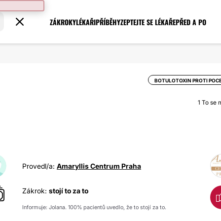
ZÁKROKY
LÉKAŘI
PŘÍBĚHY
ZEPTEJTE SE LÉKAŘE
PŘED A PO
BOTULOTOXIN PROTI POC
1
To se mi
Provedl/a:
Amaryllis Centrum Praha
Zákrok:
stojí to za to
Informuje: Jolana. 100% pacientů uvedlo, že to stojí za to.