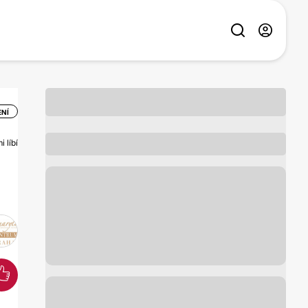
ENÍ
 líbí