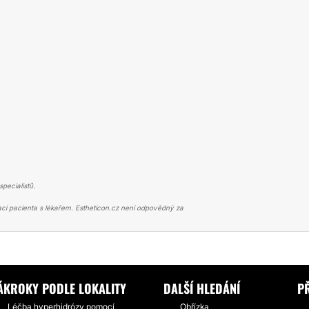
pecialistů.
ci pacienta s lékařem. Estheticon.cz není odpovědný za
OXIN PROTI POCENÍ
APLIKACE BOTOXU DO PODPAŽÍ
ÁKROKY PODLE LOKALITY
DALŠÍ HLEDÁNÍ
P
Léčba hyperhidrózy pomocí
Obřízka