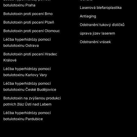
botulotoxinu Praha
Laserová blefaroplastika
Botulotoxin proti pocení Brno
Antiaging
Botulotoxin proti pocení Plzeň
Odstranění tukový ďolíčků
Botulotoxin proti pocení Olomouc
úprava jizev laserem
Léčba hyperhidrózy pomocí
Odstranění vrásek
botulotoxinu Ostrava
Botulotoxin proti pocení Hradec
Králové
Léčba hyperhidrózy pomocí
botulotoxinu Karlovy Vary
Léčba hyperhidrózy pomocí
botulotoxinu České Budějovice
Botulotoxin na zvýšenou produkci
potních žláz Ústí nad Labem
Léčba hyperhidrózy pomocí
botulotoxinu Pardubice