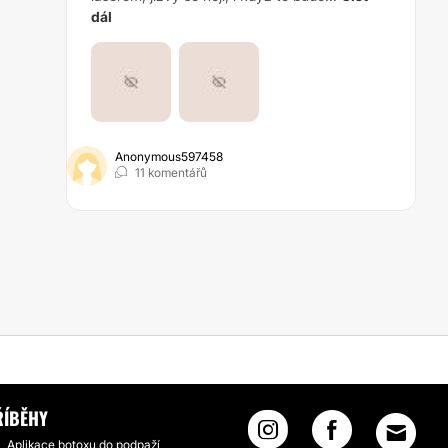
dál
Anonymous597458
11 komentářů
ŘÍBĚHY
Aplikace botoxu do podpaží