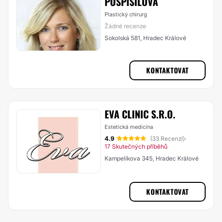
POSPÍŠILOVÁ
Plastický chirurg
Žádné recenze
Sokolská 581, Hradec Králové
KONTAKTOVAT
EVA CLINIC S.R.O.
Estetická medicína
4.9
(33 Recenzí)
·
17 Skutečných příběhů
Kampelíkova 345, Hradec Králové
KONTAKTOVAT