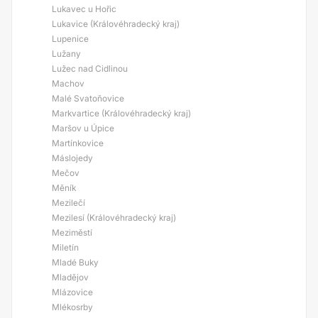
Lukavec u Hořic
Lukavice (Královéhradecký kraj)
Lupenice
Lužany
Lužec nad Cidlinou
Machov
Malé Svatoňovice
Markvartice (Královéhradecký kraj)
Maršov u Úpice
Martínkovice
Máslojedy
Mečov
Měník
Mezilečí
Mezilesí (Královéhradecký kraj)
Meziměstí
Miletín
Mladé Buky
Mladějov
Mlázovice
Mlékosrby