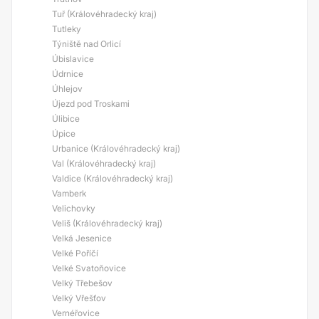
Tuř (Královéhradecký kraj)
Tutleky
Týniště nad Orlicí
Úbislavice
Údrnice
Úhlejov
Újezd pod Troskami
Úlibice
Úpice
Urbanice (Královéhradecký kraj)
Val (Královéhradecký kraj)
Valdice (Královéhradecký kraj)
Vamberk
Velichovky
Veliš (Královéhradecký kraj)
Velká Jesenice
Velké Poříčí
Velké Svatoňovice
Velký Třebešov
Velký Vřešťov
Vernéřovice