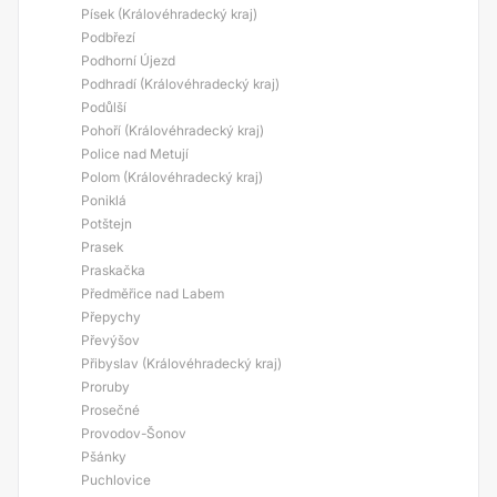
Písek (Královéhradecký kraj)
Podbřezí
Podhorní Újezd
Podhradí (Královéhradecký kraj)
Podůlší
Pohoří (Královéhradecký kraj)
Police nad Metují
Polom (Královéhradecký kraj)
Poniklá
Potštejn
Prasek
Praskačka
Předměřice nad Labem
Přepychy
Převýšov
Přibyslav (Královéhradecký kraj)
Proruby
Prosečné
Provodov-Šonov
Pšánky
Puchlovice