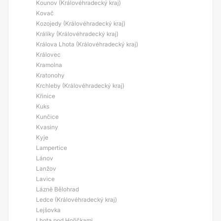
Kounov (Královéhradecký kraj)
Kovač
Kozojedy (Královéhradecký kraj)
Králíky (Královéhradecký kraj)
Králova Lhota (Královéhradecký kraj)
Královec
Kramolna
Kratonohy
Krchleby (Královéhradecký kraj)
Křinice
Kuks
Kunčice
Kvasiny
Kyje
Lampertice
Lánov
Lanžov
Lavice
Lázně Bělohrad
Ledce (Královéhradecký kraj)
Lejšovka
Lhota pod Hořičkami