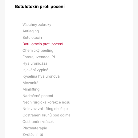
Botulotoxin proti pocení
Všechny zákroky
Antiaging
Botulotoxin
Botulotoxin proti pocení
Chemický peeling
Fotorejuvenace IPL
Hyaluronidáza
Injekční výplně
Kyselina hyaluronová
Mezonitě
Minilifting
Nadměrné pocení
Nechirurgická korekce nosu
Neinvazivní lifting obličeje
Odstranění kruhů pod očima
Odstranění vrásek
Plazmaterapie
Zvětšení rtů