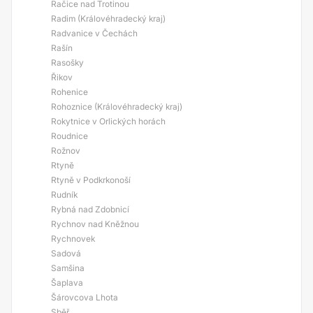
Račice nad Trotinou
Radim (Královéhradecký kraj)
Radvanice v Čechách
Rašín
Rasošky
Řikov
Rohenice
Rohoznice (Královéhradecký kraj)
Rokytnice v Orlických horách
Roudnice
Rožnov
Rtyně
Rtyně v Podkrkonoší
Rudník
Rybná nad Zdobnicí
Rychnov nad Kněžnou
Rychnovek
Sadová
Samšina
Šaplava
Šárovcova Lhota
Sběř