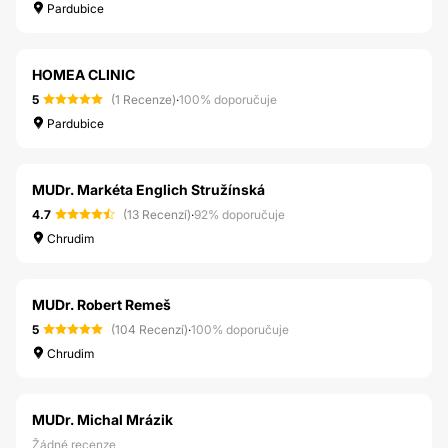
Pardubice
HOMEA CLINIC
5
(1 Recenze)
·
100% doporučuje
Pardubice
MUDr. Markéta Englich Stružínská
4.7
(13 Recenzí)
·
92% doporučuje
Chrudim
MUDr. Robert Remeš
5
(104 Recenzí)
·
100% doporučuje
Chrudim
MUDr. Michal Mrázik
Žádné recenze