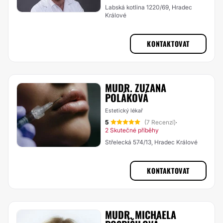
Labská kotlina 1220/69, Hradec
Králové
KONTAKTOVAT
MUDR. ZUZANA
POLÁKOVÁ
Estetický lékař
5
(7 Recenzí)
·
2 Skutečné příběhy
Střelecká 574/13, Hradec Králové
KONTAKTOVAT
MUDR. MICHAELA