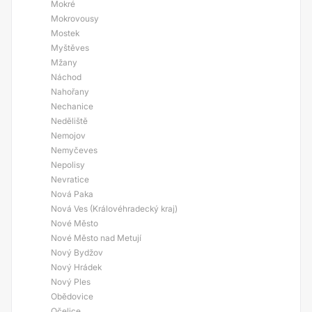
Mokré
Mokrovousy
Mostek
Myštěves
Mžany
Náchod
Nahořany
Nechanice
Neděliště
Nemojov
Nemyčeves
Nepolisy
Nevratice
Nová Paka
Nová Ves (Královéhradecký kraj)
Nové Město
Nové Město nad Metují
Nový Bydžov
Nový Hrádek
Nový Ples
Obědovice
Očelice