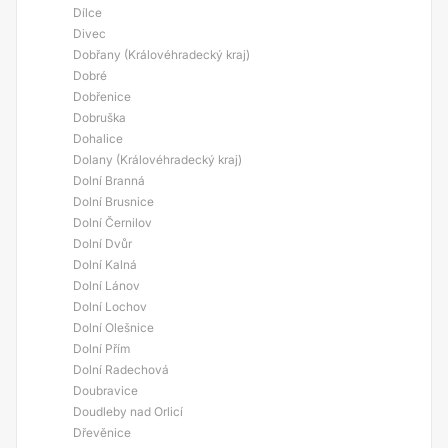
Dílce
Divec
Dobřany (Královéhradecký kraj)
Dobré
Dobřenice
Dobruška
Dohalice
Dolany (Královéhradecký kraj)
Dolní Branná
Dolní Brusnice
Dolní Černilov
Dolní Dvůr
Dolní Kalná
Dolní Lánov
Dolní Lochov
Dolní Olešnice
Dolní Přím
Dolní Radechová
Doubravice
Doudleby nad Orlicí
Dřevěnice