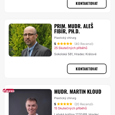
KONTAKTOVAT
PRIM. MUDR. ALEŠ
FIBÍR, PH.D.
Plastický chirurg
5
(40 Recenzí)
·
25 Skutečných příběhů
Sokolská 581, Hradec Králové
KONTAKTOVAT
MUDR. MARTIN KLOUD
Plastický chirurg
5
(20 Recenzí)
·
15 Skutečných příběhů
Labská kotlina 1220/69, Hradec