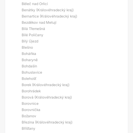
Běleč nad Orlicí
Benátky (Královéhradecký kraj)
Bernartice (Královéhradecký kraj)
Bezděkov nad Metují
Bílá Třemešná
Bílé Poličany
Bílý Újezd
Blešno
Boháňka
Boharyně
Bohdašín
Bohuslavice
Bolehošť
Borek (Královéhradecký kraj)
Borohrádek
Borová (Královéhradecký kraj)
Borovnice
Borovnička
Božanov
Březina (Královéhradecký kraj)
Bříšťany