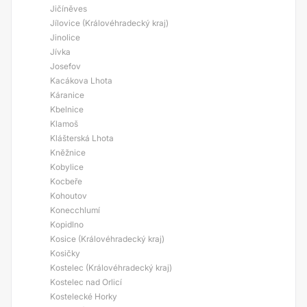
Jičíněves
Jílovice (Královéhradecký kraj)
Jinolice
Jívka
Josefov
Kacákova Lhota
Káranice
Kbelnice
Klamoš
Klášterská Lhota
Kněžnice
Kobylice
Kocbeře
Kohoutov
Konecchlumí
Kopidlno
Kosice (Královéhradecký kraj)
Kosičky
Kostelec (Královéhradecký kraj)
Kostelec nad Orlicí
Kostelecké Horky