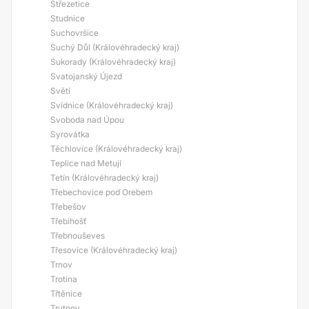
Střezetice
Studnice
Suchovršice
Suchý Důl (Královéhradecký kraj)
Sukorady (Královéhradecký kraj)
Svatojanský Újezd
Světí
Svídnice (Královéhradecký kraj)
Svoboda nad Úpou
Syrovátka
Těchlovice (Královéhradecký kraj)
Teplice nad Metují
Tetín (Královéhradecký kraj)
Třebechovice pod Orebem
Třebešov
Třebihošť
Třebnouševes
Třesovice (Královéhradecký kraj)
Trnov
Trotina
Třtěnice
Trutnov