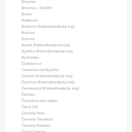
Broumov
Broumov - Olivětín
Brzice
Budčeves
Bukovice (Královéhradecký kraj)
Bukvice
Butoves
Bystré (Královéhradecký kraj)
Bystřice (Královéhradecký kraj)
Byzhradec
Častolovice
Cerekvice nad Bystřicí
Čermná (Královéhradecký kraj)
Černčice (Královéhradecký kraj)
Černíkovice (Královéhradecký kraj)
Černilov
Černožice nad Labem
Černý Důl
Červená Hora
Červená Třemešná
Červený Kostelec
Česká Čermná