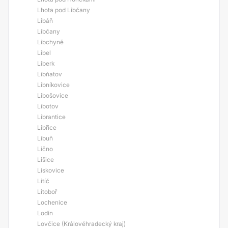
Lhota pod Libčany
Libáň
Libčany
Libchyně
Libel
Liberk
Libňatov
Libníkovice
Libošovice
Libotov
Librantice
Libřice
Libuň
Lično
Lišice
Lískovice
Litíč
Litoboř
Lochenice
Lodín
Lovčice (Královéhradecký kraj)