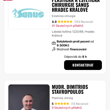
CHIRURGIE SANUS
HRADEC KRÁLOVÉ
Estetická chirurgie
4.9
(153 Recenzí)
·
41 Skutečných příběhů
Labská kotlina 1220/69, Hradec
Králové
Botulotoxin proti pocení
od
9.500Kč
Možnosti
financování
Odpovídá do
8 h
KONTAKTOVAT
MUDR. DIMITRIOS
STAVROPOULOS
Plastický chirurg
5
(13 Recenzí)
·
9 Skutečných příběhů