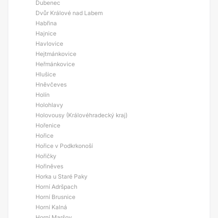
Dubenec
Dvůr Králové nad Labem
Habřina
Hajnice
Havlovice
Hejtmánkovice
Heřmánkovice
Hlušice
Hněvčeves
Holín
Holohlavy
Holovousy (Královéhradecký kraj)
Hořenice
Hořice
Hořice v Podkrkonoší
Hořičky
Hořiněves
Horka u Staré Paky
Horní Adršpach
Horní Brusnice
Horní Kalná
Horní Maršov