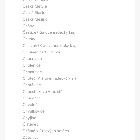
Česká Metuje
Česká Skalice
České Meziříčí
Češov
Čestice (Královéhradecký kraj)
Chleny
Chlístov (Královéhradecký kraj)
Chlumec nad Cidlinou
Chodovice
Cholenice
Chomutice
Choteč (Královéhradecký kraj)
Chotěvice
Choustníkovo Hradiště
Chudeřice
Chvaleč
Chvalkovice
Chyjice
Čistěves
Deštné v Orlických horách
Dětenice