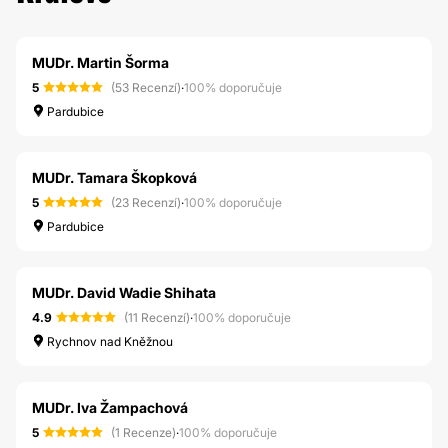
MUDr. Martin Šorma
5
(53 Recenzí)
·
100% doporučuje
Pardubice
MUDr. Tamara Škopková
5
(23 Recenzí)
·
100% doporučuje
Pardubice
MUDr. David Wadie Shihata
4.9
(11 Recenzí)
·
100% doporučuje
Rychnov nad Kněžnou
MUDr. Iva Žampachová
5
(1 Recenze)
·
100% doporučuje