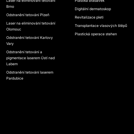
Laser na eliminování tetování
Plastika bradavek
Brno
Digitální dermatoskop
Odstranění tetování Plzeň
Revitalizace pleti
Laser na eliminování tetování
Transplantace vlasových štěpů
Olomouc
Plastická operace stehen
Odstranění tetování Karlovy
Vary
Odstranění tetování a
pigmentace laserem Ústí nad
Labem
Odstranění tetování laserem
Pardubice