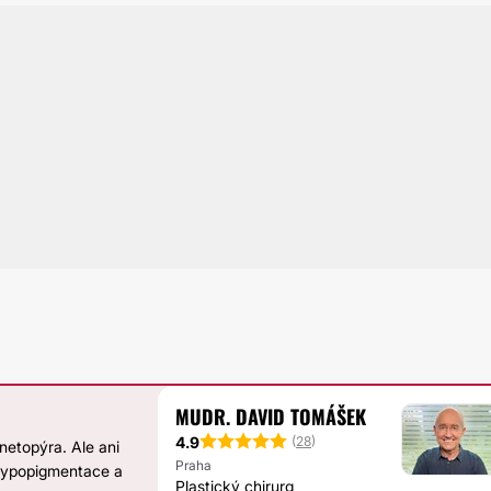
MUDR. DAVID TOMÁŠEK
4.9
(
28
)
netopýra. Ale ani
Praha
 hypopigmentace a
Plastický chirurg