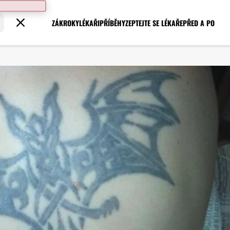
ZÁKROKY
LÉKAŘI
PŘÍBĚHY
ZEPTEJTE SE LÉKAŘE
PŘED A PO