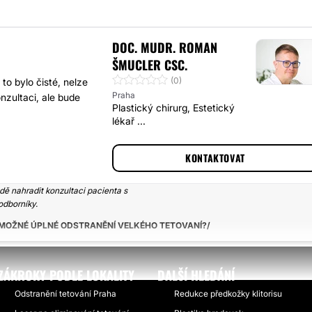
DOC. MUDR. ROMAN
ŠMUCLER CSC.
(0)
o bylo čisté, nelze
Praha
onzultaci, ale bude
Plastický chirurg, Estetický
lékař ...
KONTAKTOVAT
ě nahradit konzultaci pacienta s
odborníky.
 MOŽNÉ ÚPLNÉ ODSTRANĚNÍ VELKÉHO TETOVANÍ?
ZÁKROKY PODLE LOKALITY
DALŠÍ HLEDÁNÍ
Odstranění tetování Praha
Redukce předkožky klitorisu