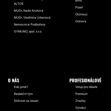
Brno
ALTOS
Plzeň
MUDr. Naďa Knotová
Olomouc
MUDr. Vladimíra Urbanová
Ostrava
Nemocnice Podbořany
GYMUNO, spol. s.r.o.
O NÁS
PROFESIONÁLOVÉ
Kdo jsme?
Vstup pro lékaře
Redakční tým
Premium
Stížnost na obsah
Značky
Výrobci