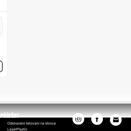
PŘÍBĚHY
Odstranění tetování na klinice
LaserPlastic