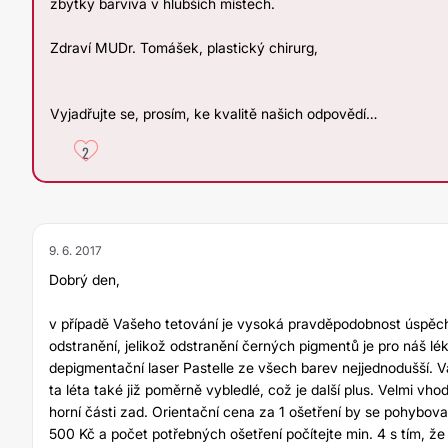
zbytky barviva v hlubších místech.
Zdraví MUDr. Tomášek, plastický chirurg,
Vyjadřujte se, prosím, ke kvalitě našich odpovědí…
2
9. 6. 2017
Dobrý den,
v případě Vašeho tetování je vysoká pravděpodobnost úspěc
odstranění, jelikož odstranění černých pigmentů je pro náš lé
depigmentační laser Pastelle ze všech barev nejjednodušší. V
ta léta také již poměrně vybledlé, což je další plus. Velmi vho
horní části zad. Orientační cena za 1 ošetření by se pohybov
500 Kč a počet potřebných ošetření počítejte min. 4 s tím, že