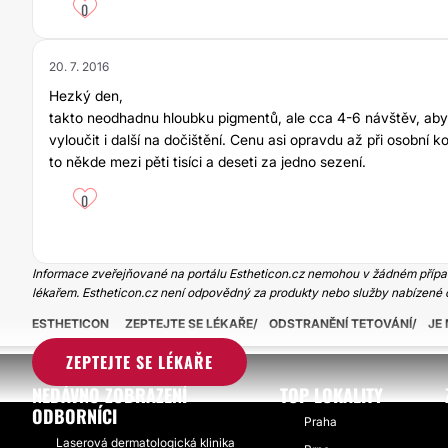
0
20. 7. 2016
Hezký den,
takto neodhadnu hloubku pigmentů, ale cca 4-6 návštěv, aby t
vyloučit i další na dočištění. Cenu asi opravdu až při osobní k
to někde mezi pěti tisíci a deseti za jedno sezení.
0
Informace zveřejňované na portálu Estheticon.cz nemohou v žádném případ
lékařem. Estheticon.cz není odpovědný za produkty nebo služby nabízené 
ESTHETICON
ZEPTEJTE SE LÉKAŘE
ODSTRANĚNÍ TETOVÁNÍ
JE
ZEPTEJTE SE LÉKAŘE
NEDÁVNO ZOBRAZENÍ
TOP LOKALITY
ODBORNÍCI
Praha
Laserová dermatologická klinika