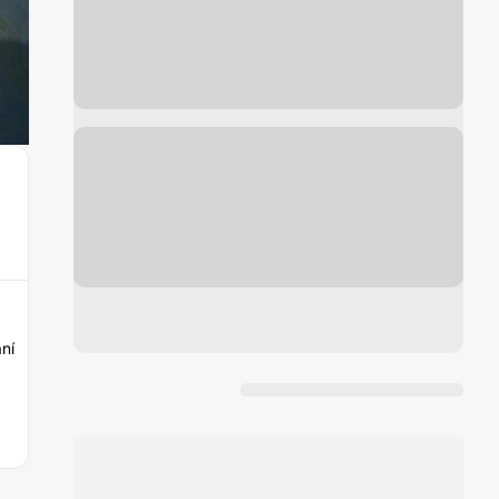
Í
ání