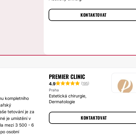
KONTAKTOVAT
PREMIER CLINIC
4.9
(
195
)
Praha
Estetická chirurgie,
hu kompletního
Dermatologie
kařský
aše tetování je za
KONTAKTOVAT
dné je umístění v
ala mezi 3 500 - 6
 po osobní