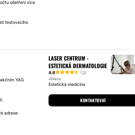
očtu ošetření více
tí testovacího
LASER CENTRUM -
ESTETICKÁ DERMATOLOGIE
4.6
(
13
)
Jihlava
frakčním YAG
Estetická medicína
č.
KONTAKTOVAT
vé adrese: