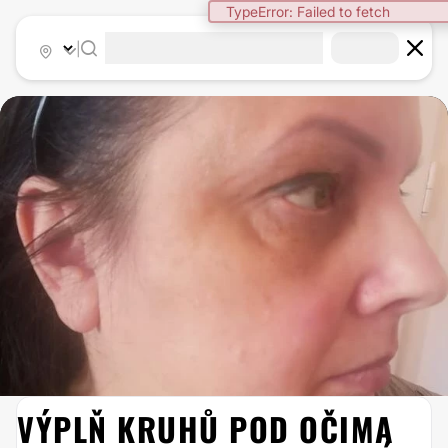
TypeError: Failed to fetch
|
VÝPLŇ KRUHŮ POD OČIMA
ODSTRANĚNÍ KRUHŮ POD OČIMA