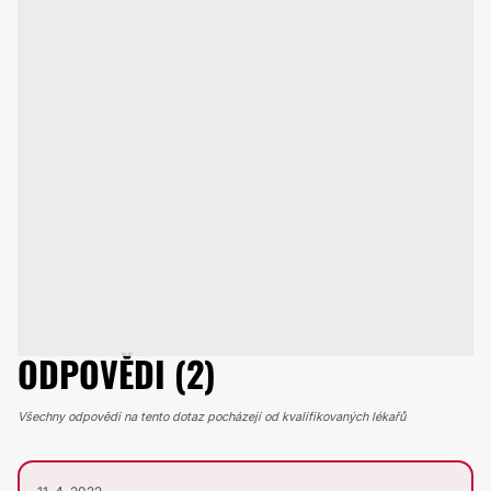
ODPOVĚDI (2)
Všechny odpovědi na tento dotaz pocházejí od kvalifikovaných lékařů