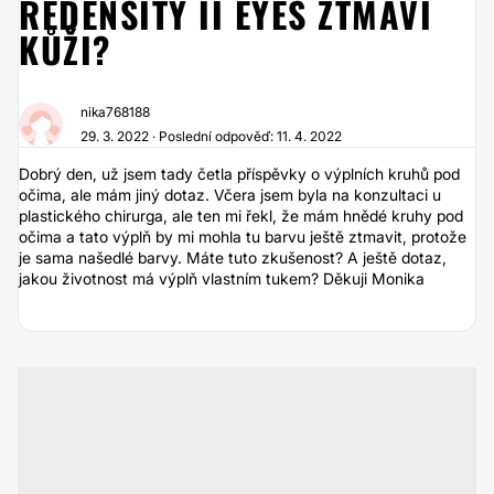
REDENSITY II EYES ZTMAVÍ
KŮŽI?
nika768188
29. 3. 2022 · Poslední odpověď: 11. 4. 2022
Dobrý den, už jsem tady četla příspěvky o výplních kruhů pod
očima, ale mám jiný dotaz. Včera jsem byla na konzultaci u
plastického chirurga, ale ten mi řekl, že mám hnědé kruhy pod
očima a tato výplň by mi mohla tu barvu ještě ztmavit, protože
je sama našedlé barvy. Máte tuto zkušenost? A ještě dotaz,
jakou životnost má výplň vlastním tukem? Děkuji Monika