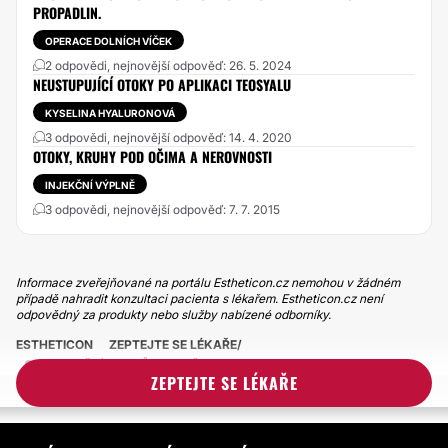
PROPADLIN.
OPERACE DOLNÍCH VÍČEK
2 odpovědi, nejnovější odpověď: 26. 5. 2024
NEUSTUPUJÍCÍ OTOKY PO APLIKACI TEOSYALU
KYSELINA HYALURONOVÁ
3 odpovědi, nejnovější odpověď: 14. 4. 2020
OTOKY, KRUHY POD OČIMA A NEROVNOSTI
INJEKČNÍ VÝPLNĚ
3 odpovědi, nejnovější odpověď: 7. 7. 2015
Informace zveřejňované na portálu Estheticon.cz nemohou v žádném
případě nahradit konzultaci pacienta s lékařem. Estheticon.cz není
odpovědný za produkty nebo služby nabízené odborníky.
ESTHETICON
ZEPTEJTE SE LÉKAŘE
ODSTRANĚNÍ KRUHŮ POD OČIMA
ZEPTEJTE SE LÉKAŘE
VÝPLŇ KRUHŮ POD OČIMA REDENSITY II EYES ZTMAVÍ KŮŽI?