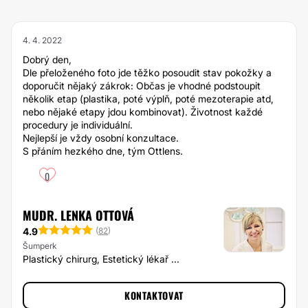
4. 4. 2022
Dobrý den,
Dle přeloženého foto jde těžko posoudit stav pokožky a
doporučit nějaký zákrok: Občas je vhodné podstoupit
několik etap (plastika, poté výplň, poté mezoterapie atd,
nebo nějaké etapy jdou kombinovat). Životnost každé
procedury je individuální.
Nejlepší je vždy osobní konzultace.
S přáním hezkého dne, tým Ottlens.
0
MUDR. LENKA OTTOVÁ
4.9
(
82
)
Šumperk
Plastický chirurg, Estetický lékař ...
KONTAKTOVAT