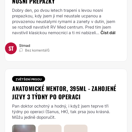
NOSNI PREPAZKY
Dobry den, po dvou letech trapeni s levou nosni
prepazkou, kdy jsem ji mel neustale ucpanou a
provazenou neustalymi rymami a zanety v dutin, jsem
se rozhodl navstivit RV Med centrum. Pred tim jsem
navstivil klasickou nemocnici a ti mi nabizeli...
Číst dál
Strnad
ST
Bez komentářů
ZVĚTŠENÍ PRSOU
ANATOMICKÉ MENTOR, 395ML - ZAHOJENÉ
JIZVY 3 TÝDNY PO OPERACI
Pan doktor ochotný a hodný, i když jsem teprve tři
týdny po operaci (Sanus, HK), tak prsa jsou krásná.
Můžu jedině doporučit.