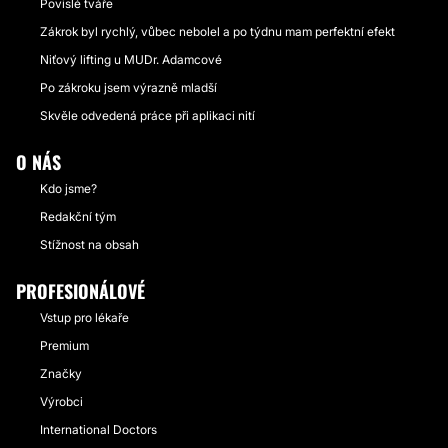
Povislé tváře
Zákrok byl rychlý, vůbec nebolel a po týdnu mam perfektní efekt
Niťový lifting u MUDr. Adamcové
Po zákroku jsem výrazně mladší
Skvěle odvedená práce při aplikaci nití
O NÁS
Kdo jsme?
Redakční tým
Stížnost na obsah
PROFESIONÁLOVÉ
Vstup pro lékaře
Premium
Značky
Výrobci
International Doctors