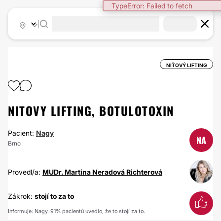
TypeError: Failed to fetch
|
NIŤOVÝ LIFTING
NITOVY LIFTING, BOTULOTOXIN
Pacient:
Nagy
NA
Brno
Provedl/a:
MUDr. Martina Neradová Richterová
Zákrok:
stojí to za to
Informuje: Nagy. 91% pacientů uvedlo, že to stojí za to.