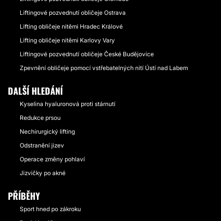
Liftingové pozvednutí obličeje Ostrava
Lifting obličeje nitěmi Hradec Králové
Lifting obličeje nitěmi Karlovy Vary
Liftingové pozvednutí obličeje České Budějovice
Zpevnění obličeje pomocí vstřebatelných nití Ústí nad Labem
DALŠÍ HLEDÁNÍ
Kyselina hyaluronová proti stárnutí
Redukce prsou
Nechirurgický lifting
Odstranění jizev
Operace změny pohlaví
Jizvičky po akné
PŘÍBĚHY
Sport hned po zákroku