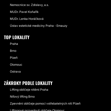
Nemocnice sv. Zdislavy, a.s.
MUDr. Pavel Koňařík
MUDr. Lenka Horáčková
Ústav estetické medicíny Praha - Emauzy
TOP LOKALITY
Praha
Brno
Plzeň
Olomouc
Ostrava
ZÁKROKY PODLE LOKALITY
Lifting obličeje nitěmi Praha
Niťový lifting Brno
Zpevnění obličeje pomocí vstřebatelných nití Plzeň
Liftingové pozvednutí obličeje Olomouc