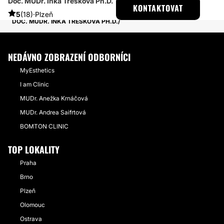
Doc. MUDr. Inka Třešková Ph.D.
ESTHETICON
PŘÍBĚHY
KONTAKTOVAT
PŘÍBĚHY TÝKAJÍCÍ SE ZÁKROKU MODELACE PRSOU
5
(18)
·
Plzeň
DOC. MUDR. INKA TŘEŠKOVÁ PH.D.
NEDÁVNO ZOBRAZENÍ ODBORNÍCI
MyEsthetics
I am Clinic
MUDr. Anežka Krnáčová
MUDr. Andrea Saifrtová
BOMTON CLINIC
TOP LOKALITY
Praha
Brno
Plzeň
Olomouc
Ostrava