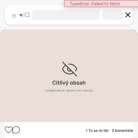
TypeError: Failed to fetch
|
1
To se mi líbí
2 komentáře
MODELACE PRSOU