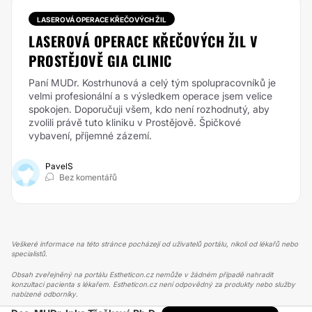
LASEROVÁ OPERACE KŘEČOVÝCH ŽIL
LASEROVÁ OPERACE KŘEČOVÝCH ŽIL V
PROSTĚJOVĚ GIA CLINIC
Paní MUDr. Kostrhunová a celý tým spolupracovníků je
velmi profesionální a s výsledkem operace jsem velice
spokojen. Doporučuji všem, kdo není rozhodnutý, aby
zvolili právě tuto kliniku v Prostějově. Špičkové
vybavení, příjemné zázemí.
PavelS
Bez komentářů
Veškeré informace na této stránce pocházejí od uživatelů portálu, nikoli od lékařů nebo
specialistů.
Obsah zveřejněný na portálu Estheticon.cz nemůže v žádném případě nahradit
konzultaci pacienta s lékařem. Estheticon.cz není odpovědný za produkty nebo služby
nabízené odborníky.