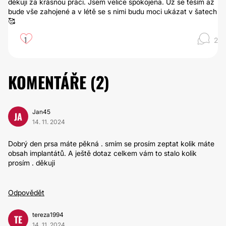
děkuji za krásnou práci. Jsem velice spokojena. Už se těším až
bude vše zahojené a v létě se s nimi budu moci ukázat v šatech
🥰
1
2
KOMENTÁŘE (
2
)
Jan45
JA
14. 11. 2024
Dobrý den prsa máte pěkná . smím se prosím zeptat kolik máte
obsah implantátů. A ještě dotaz celkem vám to stalo kolik
prosím . děkuji
Odpovědět
tereza1994
TE
14. 11. 2024