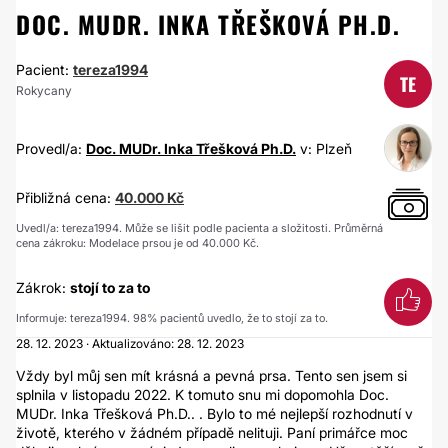
DOC. MUDR. INKA TŘEŠKOVÁ PH.D.
Pacient:
tereza1994
TE
Rokycany
Provedl/a:
Doc. MUDr. Inka Třešková Ph.D.
v: Plzeň
Přibližná cena:
40.000 Kč
Uvedl/a: tereza1994. Může se lišit podle pacienta a složitosti. Průměrná
cena zákroku: Modelace prsou je od 40.000 Kč.
Zákrok:
stojí to za to
Informuje: tereza1994. 98% pacientů uvedlo, že to stojí za to.
28. 12. 2023 · Aktualizováno: 28. 12. 2023
Vždy byl můj sen mít krásná a pevná prsa. Tento sen jsem si
splnila v listopadu 2022. K tomuto snu mi dopomohla Doc.
MUDr. Inka Třešková Ph.D.. . Bylo to mé nejlepší rozhodnutí v
životě, kterého v žádném případě nelituji. Paní primářce moc