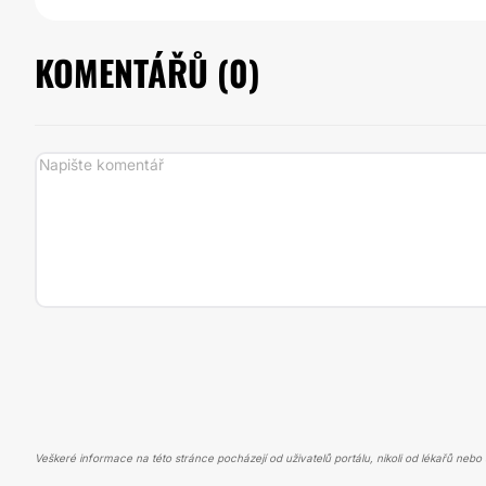
KOMENTÁŘŮ (
0
)
Veškeré informace na této stránce pocházejí od uživatelů portálu, nikoli od lékařů nebo s