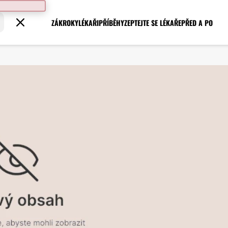
ZÁKROKY
LÉKAŘI
PŘÍBĚHY
ZEPTEJTE SE LÉKAŘE
PŘED A PO