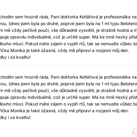
í, chodím sem hrozně ráda. Paní doktorka Kotlářová je profesionálka na
vou, (dnes jsem byla po druhé, poprvé jsem byla na 1 ml typu Belotero
 mě vždy pečlivě poučí, vše důkladně vysvětlí, je strašně hodná a m
puje opravdu individuálně, což je určitě super. Má ke mně hezký přís
ádi dlouho mluví. Pokud máte zájem o vyplň rtů, tak se nemusíte vůbec b
třička Monika je také úžasná, vždy mě připraví a rozjasní můj den.
ky i za kvalitu!
í, chodím sem hrozně ráda. Paní doktorka Kotlářová je profesionálka na
vou, (dnes jsem byla po druhé, poprvé jsem byla na 1 ml typu Belotero
 mě vždy pečlivě poučí, vše důkladně vysvětlí, je strašně hodná a m
puje opravdu individuálně, což je určitě super. Má ke mně hezký přís
ádi dlouho mluví. Pokud máte zájem o vyplň rtů, tak se nemusíte vůbec b
třička Monika je také úžasná, vždy mě připraví a rozjasní můj den.
ky i za kvalitu!