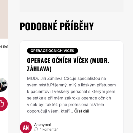
PODOBNÉ PŘÍBĚHY
 líbí
Á
OPERACE OČNÍCH VÍČEK
OPERACE OČNÍCH VÍČEK (MUDR.
ZÁHLAVA)
MUDr. Jiří Záhlava CSc.je specialistou na
svém místě.Příjemný, milý s lidským přístupem
k pacientovi.I veškerý personál s kterým jsem
se setkala při mém zákroku operace očních
víček byl taktéž plně profesionální.Vřele
doporučuji všem, kteří...
Číst dál
Anonymní
AN
1 komentář