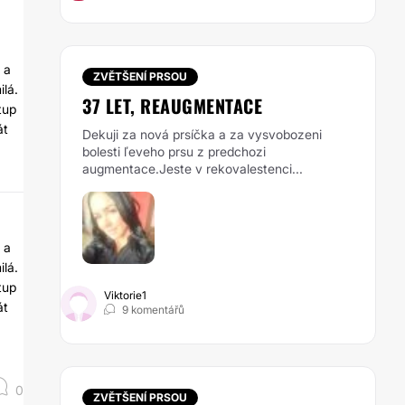
 a
ZVĚTŠENÍ PRSOU
ilá.
37 LET, REAUGMENTACE
tup
át
Dekuji za nová prsíčka a za vysvobozeni
bolesti ľeveho prsu z predchozi
augmentace.Jeste v rekovalestenci...
 a
ilá.
tup
Viktorie1
át
9 komentářů
0
ZVĚTŠENÍ PRSOU