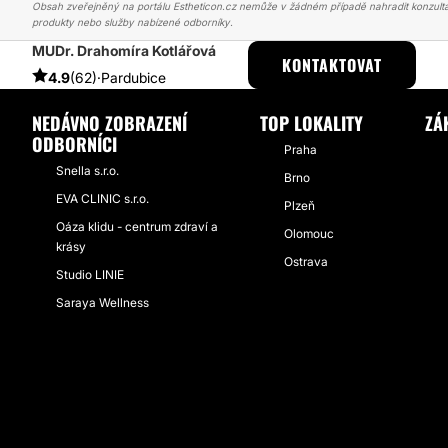
Obsah zveřejněný na portálu Estheticon.cz nemůže v žádném případě nahradit konzulta
produkty nebo služby nabízené odborníky.
MUDr. Drahomíra Kotlářová
ESTHETICON
PŘÍBĚHY
PŘÍBĚHY TÝKAJÍCÍ SE ZÁKROKU KYSELI
KONTAKTOVAT
4.9
(62)
·
Pardubice
NEDÁVNO ZOBRAZENÍ
TOP LOKALITY
ZÁ
ODBORNÍCI
Praha
Snella s.r.o.
Brno
EVA CLINIC s.r.o.
Plzeň
Oáza klidu - centrum zdraví a
Olomouc
krásy
Ostrava
Studio LINIE
Saraya Wellness