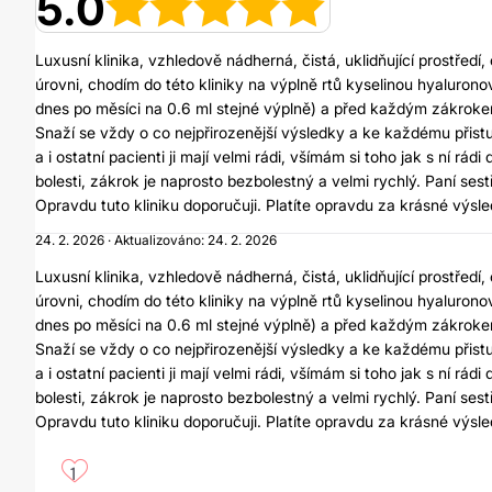
5.0
Luxusní klinika, vzhledově nádherná, čistá, uklidňující prostřed
úrovni, chodím do této kliniky na výplně rtů kyselinou hyalurono
dnes po měsíci na 0.6 ml stejné výplně) a před každým zákrokem
Snaží se vždy o co nejpřirozenější výsledky a ke každému přistu
a i ostatní pacienti ji mají velmi rádi, všímám si toho jak s ní r
bolesti, zákrok je naprosto bezbolestný a velmi rychlý. Paní ses
Opravdu tuto kliniku doporučuji. Platíte opravdu za krásné výsled
24. 2. 2026 · Aktualizováno: 24. 2. 2026
Luxusní klinika, vzhledově nádherná, čistá, uklidňující prostřed
úrovni, chodím do této kliniky na výplně rtů kyselinou hyalurono
dnes po měsíci na 0.6 ml stejné výplně) a před každým zákrokem
Snaží se vždy o co nejpřirozenější výsledky a ke každému přistu
a i ostatní pacienti ji mají velmi rádi, všímám si toho jak s ní r
bolesti, zákrok je naprosto bezbolestný a velmi rychlý. Paní ses
Opravdu tuto kliniku doporučuji. Platíte opravdu za krásné výsled
1