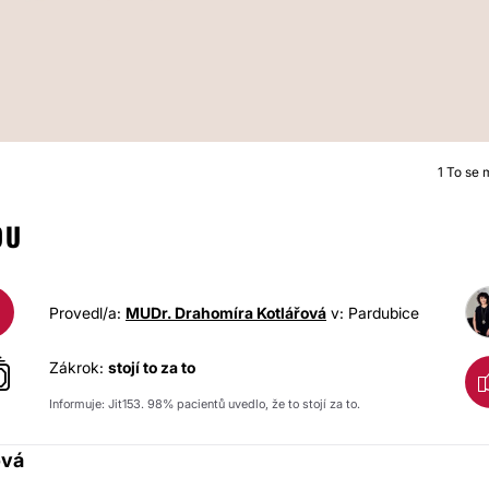
1
To se mi
KYSELINA HYALURONOV
OU
Provedl/a:
MUDr. Drahomíra Kotlářová
v: Pardubice
Zákrok:
stojí to za to
Informuje: Jit153. 98% pacientů uvedlo, že to stojí za to.
ová