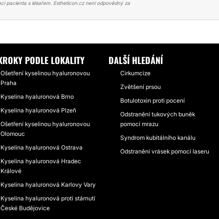
ci pacienta s lékařem. Estheticon.cz není odpovědný za
NA HYALURONOVÁ
VYPLŇ RTŮ KYSELINOU HYALURONOVOU
KROKY PODLE LOKALITY
DALŠÍ HLEDÁNÍ
Ošetření kyselinou hyaluronovou
Cirkumcize
Praha
Zvětšení prsou
Kyselina hyaluronová Brno
Botulotoxin proti pocení
Kyselina hyaluronová Plzeň
Odstranění tukových buněk
Ošetření kyselinou hyaluronovou
pomocí mrazu
Olomouc
Syndrom kubitálního kanálu
Kyselina hyaluronová Ostrava
Odstranění vrásek pomocí laseru
Kyselina hyaluronová Hradec
Králové
Kyselina hyaluronová Karlovy Vary
Kyselina hyaluronová proti stárnutí
České Budějovice