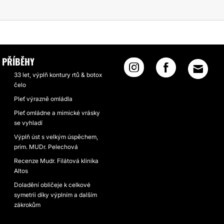
PŘÍBĚHY
33 let, výplň kontury rtů & botox
čelo
Pleť výrazně omládla
Pleť omládne a mimické vrásky
se vyhladí
Výplň úst s velkým úspěchem,
prim. MUDr. Pelechová
Recenze Mudr. Filátová klinika
Altos
Doladění obličeje k celkové
symetrii díky výplním a dalším
zákrokům