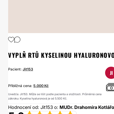
VYPLŇ RTŮ KYSELINOU HYALURONOV
Pacient:
Jit153
JI
Přibližná cena:
5.000 Kč
Uvedl/a: Jit153. Může se lišit podle pacienta a složitosti. Průměrná cena
zákroku: Kyselina hyaluronová je od 5.500 Kč.
Hodnocení od: Jit153 o:
MUDr. Drahomíra Kotlář