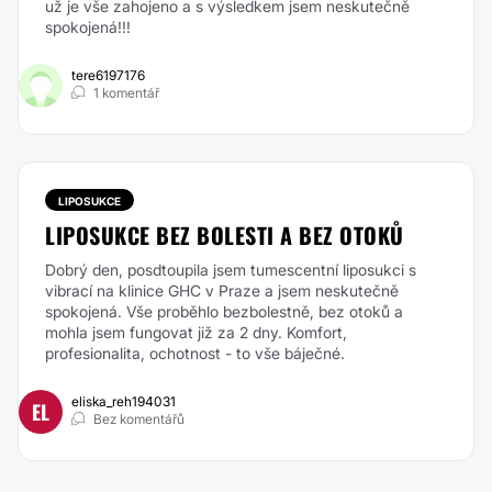
už je vše zahojeno a s výsledkem jsem neskutečně
spokojená!!!
tere6197176
1 komentář
LIPOSUKCE
LIPOSUKCE BEZ BOLESTI A BEZ OTOKŮ
Dobrý den, posdtoupila jsem tumescentní liposukci s
vibrací na klinice GHC v Praze a jsem neskutečně
spokojená. Vše proběhlo bezbolestně, bez otoků a
mohla jsem fungovat již za 2 dny. Komfort,
profesionalita, ochotnost - to vše báječné.
eliska_reh194031
EL
Bez komentářů