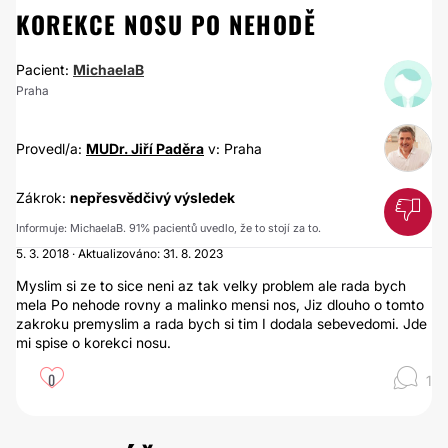
KOREKCE NOSU PO NEHODĚ
Pacient:
MichaelaB
Praha
Provedl/a:
MUDr. Jiří Paděra
v: Praha
Zákrok:
nepřesvědčivý výsledek
Informuje: MichaelaB. 91% pacientů uvedlo, že to stojí za to.
5. 3. 2018 · Aktualizováno: 31. 8. 2023
Myslim si ze to sice neni az tak velky problem ale rada bych
mela Po nehode rovny a malinko mensi nos, Jiz dlouho o tomto
zakroku premyslim a rada bych si tim I dodala sebevedomi. Jde
mi spise o korekci nosu.
0
1