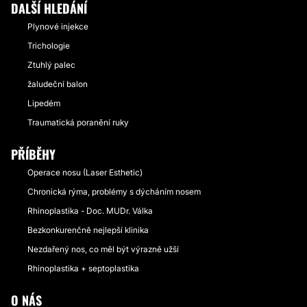
DALŠÍ HLEDÁNÍ
Plynové injekce
Trichologie
Ztuhlý palec
žaludeční balon
Lipedém
Traumatická poranění ruky
PŘÍBĚHY
Operace nosu (Laser Esthetic)
Chronická rýma, problémy s dýcháním nosem
Rhinoplastika - Doc. MUDr. Válka
Bezkonkurenčně nejlepší klinika
Nezdařený nos, co měl být výrazně užší
Rhinoplastika + septoplastika
O NÁS