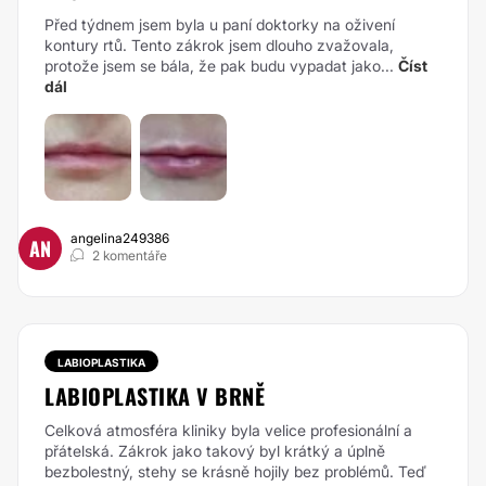
Před týdnem jsem byla u paní doktorky na oživení
kontury rtů. Tento zákrok jsem dlouho zvažovala,
protože jsem se bála, že pak budu vypadat jako...
Číst
dál
angelina249386
AN
2 komentáře
LABIOPLASTIKA
LABIOPLASTIKA V BRNĚ
Celková atmosféra kliniky byla velice profesionální a
přátelská. Zákrok jako takový byl krátký a úplně
bezbolestný, stehy se krásně hojily bez problémů. Teď