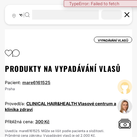
TypeError: Failed to fetch
|
VYPADÁVÁNÍ VLASŮ
PRODUKTY NA VYPADÁVÁNÍ VLASŮ
Pacient:
mare6161525
Praha
Provedl/a:
CLINICAL HAIR&HEALTH Vlasové centrum a
klinika zdraví
Přibližná cena:
300 Kč
Uvedl/a: mare6161525. Může se lišit podle pacienta a složitosti.
Průměrná cena zákroku: Vypadávání vlasů je od 2.000 Kč.