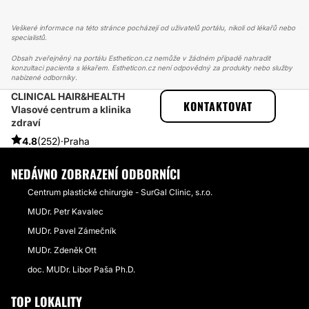
Veškeré informace na této stránce pocházejí od uživatelů portálu, nikoli od lékařů nebo
specialistů.
Obsah zveřejněný na portálu Estheticon.cz nemůže v žádném případě nahradit
konzultaci pacienta s lékařem. Estheticon.cz není odpovědný za produkty nebo služby
nabízené odborníky.
CLINICAL HAIR&HEALTH
ESTHETICON
PŘÍBĚHY
KONTAKTOVAT
Vlasové centrum a klinika
PŘÍBĚHY TÝKAJÍCÍ SE ZÁKROKU VYPADÁVÁNÍ VLASŮ
zdraví
PRODUKTY NA VYPADÁVÁNÍ VLASŮ
4.8
(252)
·
Praha
NEDÁVNO ZOBRAZENÍ ODBORNÍCI
Centrum plastické chirurgie - SurGal Clinic, s.r.o.
MUDr. Petr Kavalec
MUDr. Pavel Zámečník
MUDr. Zdeněk Ott
doc. MUDr. Libor Paša Ph.D.
TOP LOKALITY