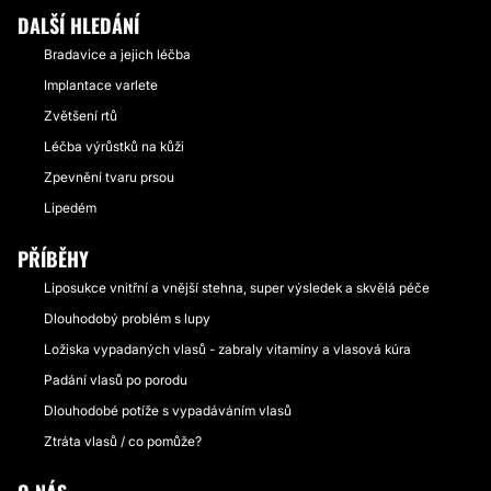
DALŠÍ HLEDÁNÍ
Bradavice a jejich léčba
Implantace varlete
Zvětšení rtů
Léčba výrůstků na kůži
Zpevnění tvaru prsou
Lipedém
PŘÍBĚHY
Liposukce vnitřní a vnější stehna, super výsledek a skvělá péče
Dlouhodobý problém s lupy
Ložiska vypadaných vlasů - zabraly vitamíny a vlasová kúra
Padání vlasů po porodu
Dlouhodobé potíže s vypadáváním vlasů
Ztráta vlasů / co pomůže?