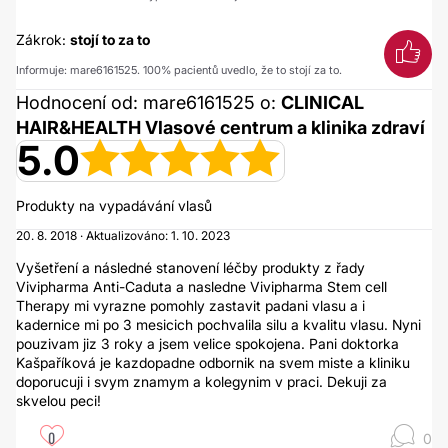
Zákrok:
stojí to za to
Informuje: mare6161525. 100% pacientů uvedlo, že to stojí za to.
Hodnocení od: mare6161525 o:
CLINICAL
HAIR&HEALTH Vlasové centrum a klinika zdraví
5.0
Produkty na vypadávání vlasů
20. 8. 2018 · Aktualizováno: 1. 10. 2023
Vyšetření a následné stanovení léčby produkty z řady
Vivipharma Anti-Caduta a nasledne Vivipharma Stem cell
Therapy mi vyrazne pomohly zastavit padani vlasu a i
kadernice mi po 3 mesicich pochvalila silu a kvalitu vlasu. Nyni
pouzivam jiz 3 roky a jsem velice spokojena. Pani doktorka
Kašpaříková je kazdopadne odbornik na svem miste a kliniku
doporucuji i svym znamym a kolegynim v praci. Dekuji za
skvelou peci!
0
0