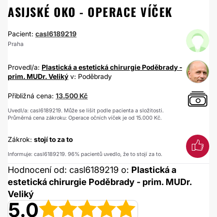
ASIJSKÉ OKO - OPERACE VÍČEK
Pacient:
casl6189219
Praha
Provedl/a:
Plastická a estetická chirurgie Poděbrady -
prim. MUDr. Veliký
v: Poděbrady
Přibližná cena:
13.500 Kč
Uvedl/a: casl6189219. Může se lišit podle pacienta a složitosti.
Průměrná cena zákroku: Operace očních víček je od 15.000 Kč.
Zákrok:
stojí to za to
Informuje: casl6189219. 96% pacientů uvedlo, že to stojí za to.
Hodnocení od: casl6189219 o:
Plastická a
estetická chirurgie Poděbrady - prim. MUDr.
Veliký
5.0