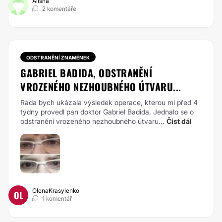
Alisha
2 komentáře
ODSTRANĚNÍ ZNAMÉNEK
GABRIEL BADIDA, ODSTRANĚNÍ
VROZENÉHO NEZHOUBNÉHO ÚTVARU...
Ráda bych ukázala výsledek operace, kterou mi před 4
týdny provedl pan doktor Gabriel Badida. Jednalo se o
odstranění vrozeného nezhoubného útvaru...
Číst dál
OlenaKrasylenko
OL
1 komentář