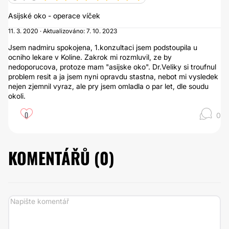
Asijské oko - operace víček
11. 3. 2020 · Aktualizováno: 7. 10. 2023
Jsem nadmiru spokojena, 1.konzultaci jsem podstoupila u
ocniho lekare v Koline. Zakrok mi rozmluvil, ze by
nedoporucova, protoze mam "asijske oko". Dr.Veliky si troufnul
problem resit a ja jsem nyni opravdu stastna, nebot mi vysledek
nejen zjemnil vyraz, ale pry jsem omladla o par let, dle soudu
okoli.
0
0
KOMENTÁŘŮ (
0
)