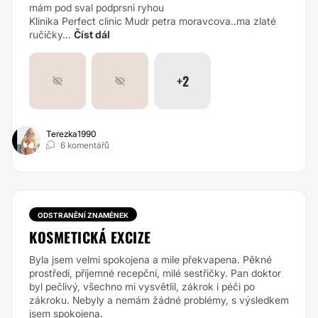
mám pod sval podprsni ryhou
Klinika Perfect clinic Mudr petra moravcova..ma zlaté
ručičky...
Číst dál
+2
Terezka1990
6 komentářů
ODSTRANĚNÍ ZNAMÉNEK
KOSMETICKÁ EXCIZE
Byla jsem velmi spokojena a mile překvapena. Pěkné
prostředí, příjemné recepční, milé sestřičky. Pan doktor
byl pečlivý, všechno mi vysvětlil, zákrok i péči po
zákroku. Nebyly a nemám žádné problémy, s výsledkem
jsem spokojena.