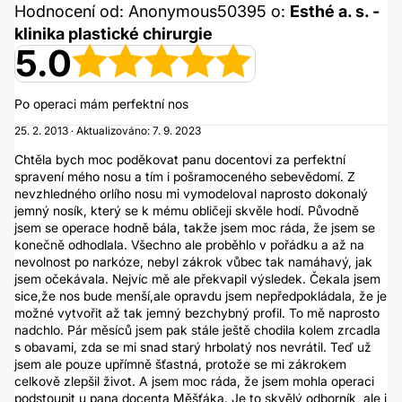
Hodnocení od: Anonymous50395 o:
Esthé a. s. -
klinika plastické chirurgie
5.0
Po operaci mám perfektní nos
25. 2. 2013 · Aktualizováno: 7. 9. 2023
Chtěla bych moc poděkovat panu docentovi za perfektní
spravení mého nosu a tím i pošramoceného sebevědomí. Z
nevzhledného orlího nosu mi vymodeloval naprosto dokonalý
jemný nosík, který se k mému obličeji skvěle hodí. Původně
jsem se operace hodně bála, takže jsem moc ráda, že jsem se
konečně odhodlala. Všechno ale proběhlo v pořádku a až na
nevolnost po narkóze, nebyl zákrok vůbec tak namáhavý, jak
jsem očekávala. Nejvíc mě ale překvapil výsledek. Čekala jsem
sice,že nos bude menší,ale opravdu jsem nepředpokládala, že je
možné vytvořit až tak jemný bezchybný profil. To mě naprosto
nadchlo. Pár měsíců jsem pak stále ještě chodila kolem zrcadla
s obavami, zda se mi snad starý hrbolatý nos nevrátil. Teď už
jsem ale pouze upřímně šťastná, protože se mi zákrokem
celkově zlepšil život. A jsem moc ráda, že jsem mohla operaci
podstoupit u pana docenta Měšťáka. Je to skvělý odborník, ale i