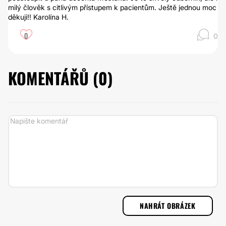
milý člověk s citlivým přístupem k pacientům. Ještě jednou moc
děkuji!! Karolína H.
0
0
KOMENTÁŘŮ (
0
)
NAHRÁT OBRÁZEK