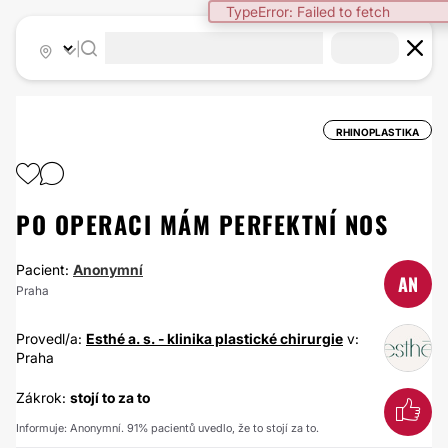
TypeError: Failed to fetch
|
RHINOPLASTIKA
PO OPERACI MÁM PERFEKTNÍ NOS
Pacient:
Anonymní
AN
Praha
Provedl/a:
Esthé a. s. - klinika plastické chirurgie
v:
Praha
Zákrok:
stojí to za to
Informuje: Anonymní. 91% pacientů uvedlo, že to stojí za to.