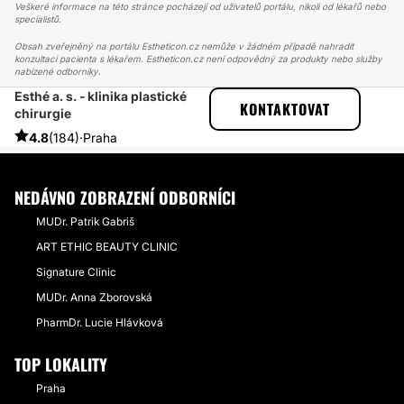
Veškeré informace na této stránce pocházejí od uživatelů portálu, nikoli od lékařů nebo
specialistů.
Obsah zveřejněný na portálu Estheticon.cz nemůže v žádném případě nahradit
konzultaci pacienta s lékařem. Estheticon.cz není odpovědný za produkty nebo služby
nabízené odborníky.
Esthé a. s. - klinika plastické
ESTHETICON
PŘÍBĚHY
KONTAKTOVAT
chirurgie
PŘÍBĚHY TÝKAJÍCÍ SE ZÁKROKU RHINOPLASTIKA
PO OPERACI MÁM PERFEKTNÍ NOS
4.8
(184)
·
Praha
NEDÁVNO ZOBRAZENÍ ODBORNÍCI
MUDr. Patrik Gabriš
ART ETHIC BEAUTY CLINIC
Signature Clinic
MUDr. Anna Zborovská
PharmDr. Lucie Hlávková
TOP LOKALITY
Praha