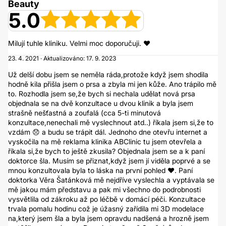
Beauty
5.0
Milují tuhle kliniku. Velmi moc doporučuji. ❤
23. 4. 2021 · Aktualizováno: 17. 9. 2023
Už delší dobu jsem se neměla ráda,protože když jsem shodila
hodně kila přišla jsem o prsa a zbyla mi jen kůže. Ano trápilo mě
to. Rozhodla jsem se,že bych si nechala udělat nová prsa
objednala se na dvě konzultace u dvou klinik a byla jsem
strašně nešťastná a zoufalá (cca 5-ti minutová
konzultace,nenechali mě vyslechnout atd..) říkala jsem si,že to
vzdám 😞 a budu se trápit dál. Jednoho dne otevřu internet a
vyskočila na mě reklama klinika ABClinic tu jsem otevřela a
říkala si,že bych to ještě zkusila? Objednala jsem se a k paní
doktorce šla. Musím se přiznat,když jsem jí viděla poprvé a se
mnou konzultovala byla to láska na první pohled ❤. Paní
doktorka Věra Šatánková mě nejdříve vyslechla a vyptávala se
mě jakou mám představu a pak mi všechno do podrobnosti
vysvětlila od zákroku až po léčbě v domácí péči. Konzultace
trvala pomalu hodinu což je úžasný zařídila mi 3D modelace
na,který jsem šla a byla jsem opravdu nadšená a hrozně jsem