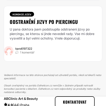
KOREKCE JIZEV
ODSTRANĚNÍ JIZVY PO PIERCINGU
U pana doktora jsem podstoupila odstraneni jizvy po
piercingu, se kterou si jinde nevedeli rady. Vse mi dobre
vysvetlil a byl velmi ochotny. Vrele doporucuji.
karo6197322
1 komentář
Veškeré informace na této stránce pocházejí od uživatelů portálu, nikoli od lékařů nebo
specialistů.
Obsah zveřejněný na portálu Estheticon.cz nemůže v žádném případě nahradit
konzultaci pacienta s lékařem. Estheticon.cz není odpovědný za produkty nebo služby
nabízené odborníky.
ABClinic Art & Beauty
ESTHETICON
PŘÍBĚHY
KONTAKTOVAT
PŘÍBĚHY TÝKAJÍCÍ SE ZÁKROKU MODELACE PRSOU S
4.9
(44)
·
Praha