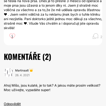
se těšila na nová prsa. Dnes je to přesně 3 měsíců od operace a
moje prsa jsou úžasná a to jenom díky ní. Jsem jí strašně moc
vděčná za všechno a za to,že že mě udělala opravdu šťastnou
❤ . Jsem velmi vděčná za tu reklamu jinak bych o tuhle kliniku
ani nezjistila. Paní doktorko ještě jednou moc děkuji za všechno,
strašně moc ❤. Všude Vás chválím a i doporučuji jste opravdu
skvělá!
3
2
KOMENTÁŘE (
2
)
Martinaa6
26. 4. 2021
Ahoj Míšo, jsou kulaté, je to tak? A jakou máte prosím velikost?
Moc užívejte, vypadáte super!
Odpovědět