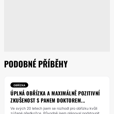
PODOBNÉ PŘÍBĚHY
OBŘÍZKA
ÚPLNÁ OBŘÍZKA A MAXIMÁLNĚ POZITIVNÍ
ZKUŠENOST S PANEM DOKTOREM...
Ve svých 20 letech jsem se rozhodl pro obřízku kvůli
zúžené předkožce.
Původně jsem plánoval podstoupit