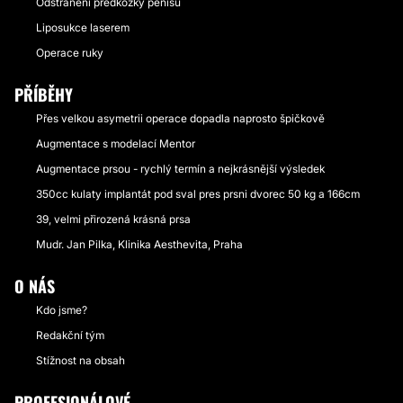
Odstranění předkožky penisu
Liposukce laserem
Operace ruky
PŘÍBĚHY
Přes velkou asymetrii operace dopadla naprosto špičkově
Augmentace s modelací Mentor
Augmentace prsou - rychlý termín a nejkrásnější výsledek
350cc kulaty implantát pod sval pres prsni dvorec 50 kg a 166cm
39, velmi přirozená krásná prsa
Mudr. Jan Pilka, Klinika Aesthevita, Praha
O NÁS
Kdo jsme?
Redakční tým
Stížnost na obsah
PROFESIONÁLOVÉ