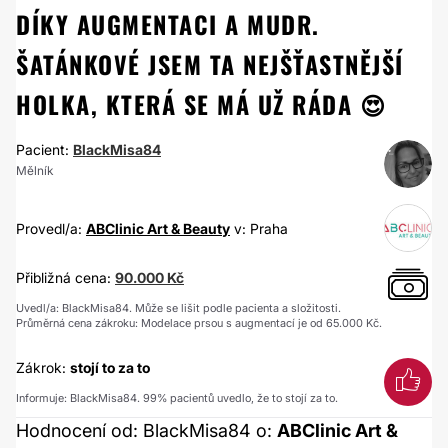
DÍKY AUGMENTACI A MUDR.
ŠATÁNKOVÉ JSEM TA NEJŠŤASTNĚJŠÍ
HOLKA, KTERÁ SE MÁ UŽ RÁDA 😍
Pacient:
BlackMisa84
Mělník
Provedl/a:
ABClinic Art & Beauty
v: Praha
Přibližná cena:
90.000 Kč
Uvedl/a: BlackMisa84. Může se lišit podle pacienta a složitosti.
Průměrná cena zákroku: Modelace prsou s augmentací je od 65.000 Kč.
Zákrok:
stojí to za to
Informuje: BlackMisa84. 99% pacientů uvedlo, že to stojí za to.
Hodnocení od: BlackMisa84 o:
ABClinic Art &