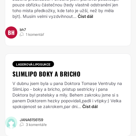
pouze obřízku částečnou (tedy vlastně odstranění jen
toho místa předkožky, kde tato je užší, než by měla
být). Musím velmi vyzdvihnout...
Číst dál
bh7
BH
1 komentář
LASEROVÁ LIPOSUKCE
SLIMLIPO BOKY A BRICHO
V dubnu jsem byla u pana Doktora Tomase Ventruby na
SlimLipo - boky a bricho, pristup sestricky i pana
Doktora byl pratelsky a mily. Behem zakroku jsme si s
panem Doktorem hezky popovidali,padli i vtipky:) Velka
spokojenost se zakrokem,par dni...
Číst dál
JANA6156159
3 komentáře