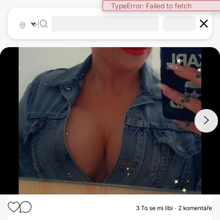
TypeError: Failed to fetch
|
1
/
3
3
To se mi líbí
2 komentáře
MODELACE PRSOU S AUGMENTACÍ