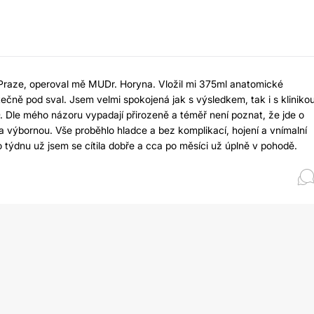
 Praze, operoval mě MUDr. Horyna. Vložil mi 375ml anatomické
stečně pod sval. Jsem velmi spokojená jak s výsledkem, tak i s kliniko
. Dle mého názoru vypadají přirozeně a téměř není poznat, že jde o
na výbornou. Vše proběhlo hladce a bez komplikací, hojení a vnímalní
 po týdnu už jsem se cítila dobře a cca po měsíci už úplně v pohodě.