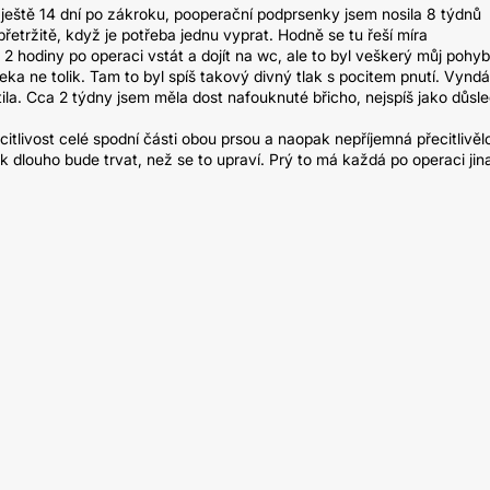
 ještě 14 dní po zákroku, pooperační podprsenky jsem nosila 8 týdnů
řetržitě, když je potřeba jednu vyprat. Hodně se tu řeší míra
 hodiny po operaci vstát a dojít na wc, ale to byl veškerý můj pohy
ka ne tolik. Tam to byl spíš takový divný tlak s pocitem pnutí. Vyndá
ila. Cca 2 týdny jsem měla dost nafouknuté břicho, nejspíš jako důsl
ecitlivost celé spodní části obou prsou a naopak nepříjemná přecitlivěl
ak dlouho bude trvat, než se to upraví. Prý to má každá po operaci jin