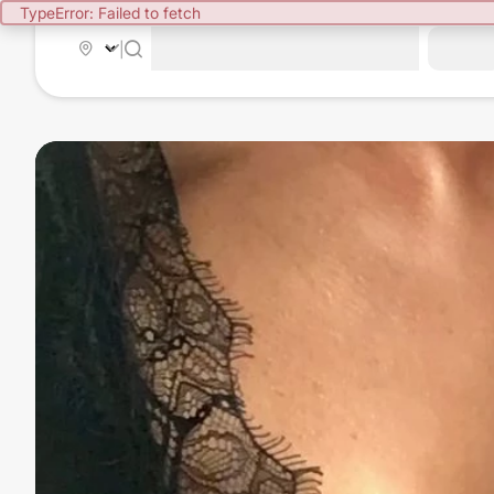
TypeError: Failed to fetch
|