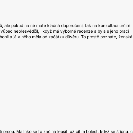
, ale pokud na ně máte kladná doporučení, tak na konzultaci určitě
 vůbec nepřesvědčil, i když má výborné recenze a byla s jeho prací
opil a já v něho měla od začátku důvěru. To prostě poznáte, ženská
ti prsou. Malinko se to začíná lepšit, už cítím bolest, když se štípnu, 