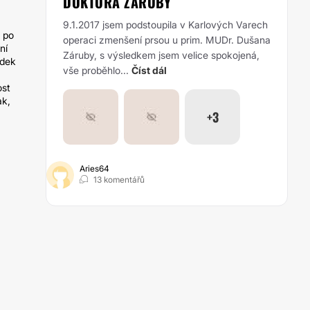
DOKTORA ZÁRUBY
9.1.2017 jsem podstoupila v Karlových Varech
b po
operaci zmenšení prsou u prim. MUDr. Dušana
ní
Záruby, s výsledkem jsem velice spokojená,
edek
vše proběhlo...
Číst dál
ost
ak,
+3
Aries64
13 komentářů