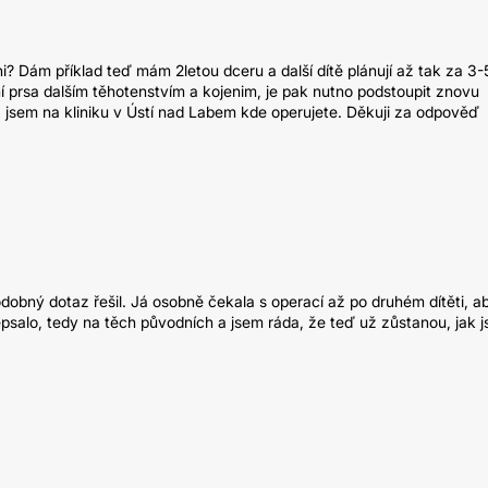
? Dám příklad teď mám 2letou dceru a další dítě plánují až tak za 3-5
prsa dalším těhotenstvím a kojenim, je pak nutno podstoupit znovu
 jsem na kliniku v Ústí nad Labem kde operujete. Děkuji za odpověď
dobný dotaz řešil. Já osobně čekala s operací až po druhém dítěti, a
psalo, tedy na těch původních a jsem ráda, že teď už zůstanou, jak j