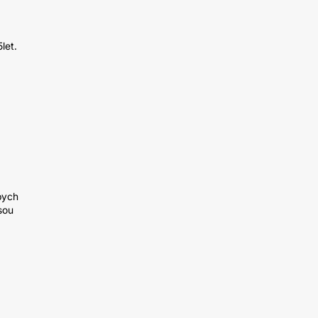
let.
bych
sou