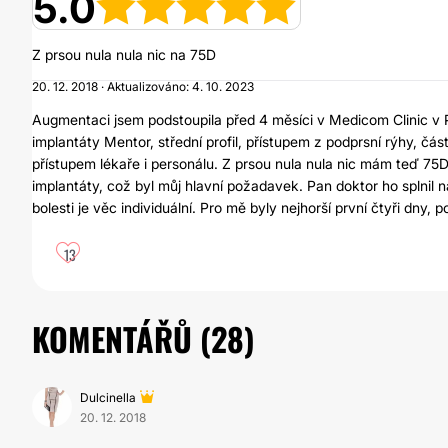
5.0
Z prsou nula nula nic na 75D
20. 12. 2018 · Aktualizováno: 4. 10. 2023
Augmentaci jsem podstoupila před 4 měsíci v Medicom Clinic v
implantáty Mentor, střední profil, přístupem z podprsní rýhy, čá
přístupem lékaře i personálu. Z prsou nula nula nic mám teď 75D
implantáty, což byl můj hlavní požadavek. Pan doktor ho splnil 
bolesti je věc individuální. Pro mě byly nejhorší první čtyři dny,
13
KOMENTÁŘŮ (
28
)
Dulcinella
20. 12. 2018