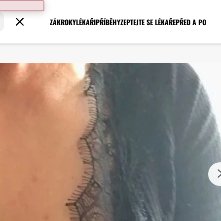
ZÁKROKY
LÉKAŘI
PŘÍBĚHY
ZEPTEJTE SE LÉKAŘE
PŘED A PO