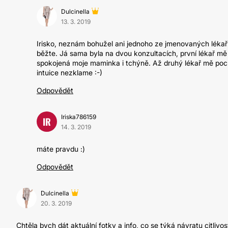
Dulcinella
13. 3. 2019
Irisko, neznám bohužel ani jednoho ze jmenovaných lékařů
běžte. Já sama byla na dvou konzultacích, první lékař mě
spokojená moje maminka i tchýně. Až druhý lékař mě poch
intuice nezklame :-)
Odpovědět
Iriska786159
IR
14. 3. 2019
máte pravdu :)
Odpovědět
Dulcinella
20. 3. 2019
Chtěla bych dát aktuální fotky a info, co se týká návratu citlivos