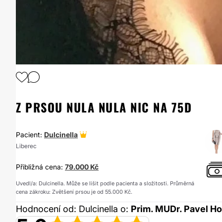
1
/
14
Z PRSOU NULA NULA NIC NA 75D
Pacient:
Dulcinella
Liberec
Přibližná cena:
79.000 Kč
Uvedl/a: Dulcinella. Může se lišit podle pacienta a složitosti. Průměrná
cena zákroku: Zvětšení prsou je od 55.000 Kč.
Hodnocení od: Dulcinella o:
Prim. MUDr. Pavel H