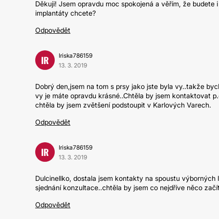
Děkuji! Jsem opravdu moc spokojená a věřím, že budete i 
implantáty chcete?
Odpovědět
Iriska786159
IR
13. 3. 2019
Dobrý den,jsem na tom s prsy jako jste byla vy..takže byc
vy je máte opravdu krásné..Chtěla by jsem kontaktovat p.d
chtěla by jsem zvětšení podstoupit v Karlových Varech.
Odpovědět
Iriska786159
IR
13. 3. 2019
Dulcinellko, dostala jsem kontakty na spoustu výborných l
sjednání konzultace..chtěla by jsem co nejdříve něco začí
Odpovědět