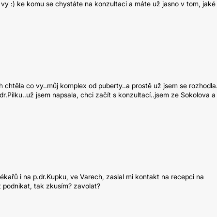
vy :) ke komu se chystáte na konzultaci a máte už jasno v tom, jaké
h chtěla co vy..můj komplex od puberty..a prostě už jsem se rozhodla
r.Pilku..už jsem napsala, chci začít s konzultací..jsem ze Sokolova a
ékařů i na p.dr.Kupku, ve Varech, zaslal mi kontakt na recepci na
t podnikat, tak zkusím? zavolat?