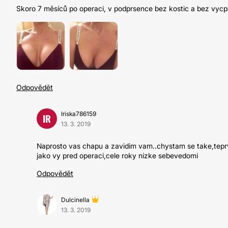
Skoro 7 měsíců po operaci, v podprsence bez kostic a bez vyc
Odpovědět
Iriska786159
IR
13. 3. 2019
Naprosto vas chapu a zavidim vam..chystam se take,teprv
jako vy pred operaci,cele roky nizke sebevedomi
Odpovědět
Dulcinella
13. 3. 2019