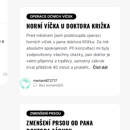
OPERACE OČNÍCH VÍČEK
HORNÍ VÍČKA U DOKTORA KRIŽKA
Pred měsícem jsem podstoupila operaci
u a
horních víček u pana doktora Křižka. Za mě
absolutní spokojenost. Při konzultaci mi byly
zodpovězeny všechny otázky, pan doktor je
velmi příjemný a trpělivý, samotný zákrok
trval přibližně 40 minut a proběhl...
Číst dál
28
martam872717
Bez komentářů
ZMENŠENÍ PRSOU
ZMENŠENÍ PRSOU OD PANA