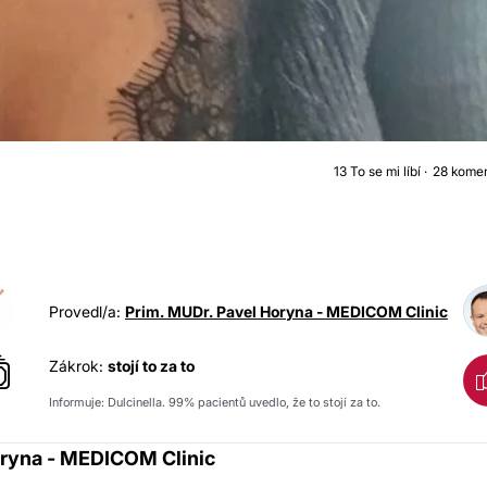
13
To se mi líbí
28 kome
ZVĚTŠENÍ PRSO
Provedl/a:
Prim. MUDr. Pavel Horyna - MEDICOM Clinic
Zákrok:
stojí to za to
Informuje: Dulcinella. 99% pacientů uvedlo, že to stojí za to.
oryna - MEDICOM Clinic