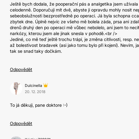
Ještě bych dodala, že pooperační pás a analgetika jsem užívala
celodenně. Doporučuji mít dvě, abyste ji opravdu mohly nosit nep
sebeobslužnosti bezprostředně po operaci. Já byla schopna cca 2
zbytek dne. Úplně nejvíc ze všeho mě bolela záda, prsa ani zdale
drenů druhý den po operaci mě vůbec nebolelo, ani jsem to necít
narkózy, kterou jsem ale jinak snesla v pohodě.<br />
Jediné, co mě teď ještě trochu trápí, je změna citlivosti, resp. n
až bolestivost bradavek (asi jako tomu bylo při kojení). Nevím, j
tak se snad taky dočkám.
Odpovědět
Dulcinella
20. 12. 2018
To já děkuji, pane doktore :-)
Odpovědět