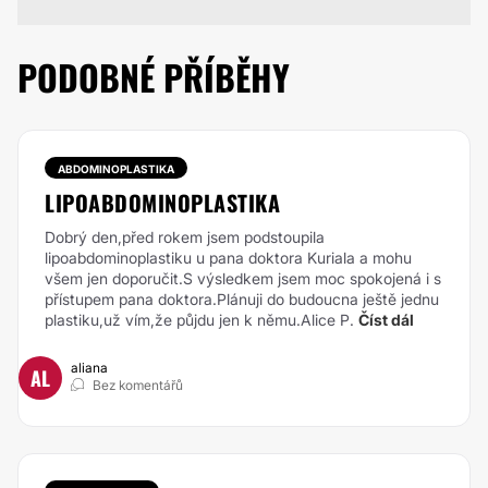
PODOBNÉ PŘÍBĚHY
ABDOMINOPLASTIKA
LIPOABDOMINOPLASTIKA
Dobrý den,před rokem jsem podstoupila
lipoabdominoplastiku u pana doktora Kuriala a mohu
všem jen doporučit.S výsledkem jsem moc spokojená i s
přístupem pana
doktora.Pl
ánuji do budoucna ještě jednu
plastiku,už vím,že půjdu jen k němu.Alice P.
Číst dál
aliana
AL
Bez komentářů