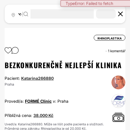
TypeError: Failed to fetch
|
RHINOPLASTIKA
1 komentář
BEZKONKURENČNĚ NEJLEPŠÍ KLINIKA
Pacient:
Katarina266880
Praha
Provedl/a:
FORMÉ Clinic
v: Praha
Přibližná cena:
38.000 Kč
Uvedl/a: Katarina266880. Může se lišit podle pacienta a složitosti.
Průměrná cena zákroku: Rhinoplastika je od 20.000 Kč.