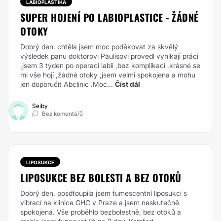
LABIOPLASTIKA
SUPER HOJENÍ PO LABIOPLASTICE - ŽÁDNÉ
OTOKY
Dobrý den. chtěla jsem moc poděkovat za skvělý
výsledek panu doktorovi Paulisovi provedl vynikají práci
,jsem 3 týden po operaci labii ,bez komplikaci ,krásné se
mi vše hojí ,žádné otoky ,jsem velmi spokojena a mohu
jen doporučit Abclinic .Moc...
Číst dál
Seiby
Bez komentářů
LIPOSUKCE
LIPOSUKCE BEZ BOLESTI A BEZ OTOKŮ
Dobrý den, posdtoupila jsem tumescentní liposukci s
vibrací na klinice GHC v Praze a jsem neskutečně
spokojená. Vše proběhlo bezbolestně, bez otoků a