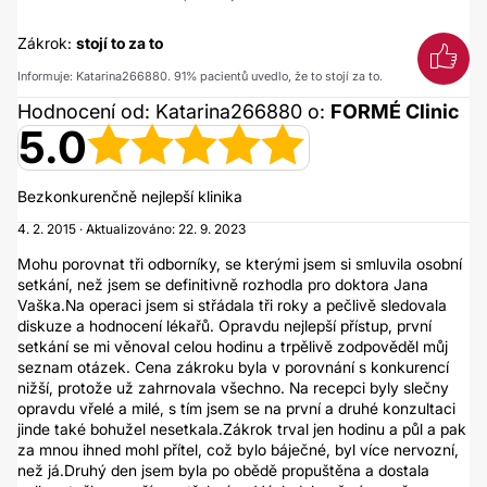
Zákrok:
stojí to za to
Informuje: Katarina266880. 91% pacientů uvedlo, že to stojí za to.
Hodnocení od: Katarina266880 o:
FORMÉ Clinic
5.0
Bezkonkurenčně nejlepší klinika
4. 2. 2015 · Aktualizováno: 22. 9. 2023
Mohu porovnat tři odborníky, se kterými jsem si smluvila osobní
setkání, než jsem se definitivně rozhodla pro doktora Jana
Vaška.Na operaci jsem si střádala tři roky a pečlivě sledovala
diskuze a hodnocení lékařů. Opravdu nejlepší přístup, první
setkání se mi věnoval celou hodinu a trpělivě zodpověděl můj
seznam otázek. Cena zákroku byla v porovnání s konkurencí
nižší, protože už zahrnovala všechno. Na recepci byly slečny
opravdu vřelé a milé, s tím jsem se na první a druhé konzultaci
jinde také bohužel nesetkala.Zákrok trval jen hodinu a půl a pak
za mnou ihned mohl přítel, což bylo báječné, byl více nervozní,
než já.Druhý den jsem byla po obědě propuštěna a dostala