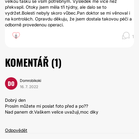
velkou tašku se vším potřebným. Výsledek mě více než
překvapil. Otoky jsem měla tři týdny, ale dalo se to
vydržet.Bolesti nebyly skoro vůbec.Pan doktor se mi věnoval i
na kontrolách. Opravdu děkuju, že jsem dostala takovou péči a
odborně provedenou operaci.
0
1
KOMENTÁŘ (
1
)
Domrobikoki
DO
16. 7. 2022
Dobrý den
Prosím můžete mi poslat foto před a po??
Nad panem dr.Vaškem velice uvažuji,moc diky
Odpovědět