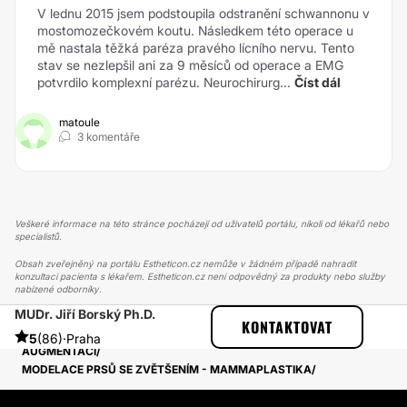
V lednu 2015 jsem podstoupila odstranění schwannonu v
mostomozečkovém koutu. Následkem této operace u
mě nastala těžká paréza pravého lícního nervu. Tento
stav se nezlepšil ani za 9 měsíců od operace a EMG
potvrdilo komplexní parézu. Neurochirurg...
Číst dál
matoule
3 komentáře
Veškeré informace na této stránce pocházejí od uživatelů portálu, nikoli od lékařů nebo
specialistů.
Obsah zveřejněný na portálu Estheticon.cz nemůže v žádném případě nahradit
konzultaci pacienta s lékařem. Estheticon.cz není odpovědný za produkty nebo služby
nabízené odborníky.
MUDr. Jiří Borský Ph.D.
ESTHETICON
PŘÍBĚHY
KONTAKTOVAT
PŘÍBĚHY TÝKAJÍCÍ SE ZÁKROKU MODELACE PRSOU S
5
(86)
·
Praha
AUGMENTACÍ
MODELACE PRSŮ SE ZVĚTŠENÍM - MAMMAPLASTIKA