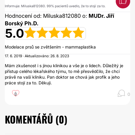
Informuje: Miluska812080. 99% pacientů uvedlo, že to stojí za to.
Hodnocení od: Miluska812080 o:
MUDr. Jiří
Borský Ph.D.
5.0
Modelace prsů se zvětšením - mammaplastika
17. 6. 2019 · Aktualizováno: 26. 8. 2023
Mám zkušenost i s jinou klinikou a vše je o lidech. Důležitý je
přístup celého lékařského týmu, to mě přesvědčilo, že chci
právě na vaší kliniku. Pan doktor se chová jak profík a jeho
práce stojí za to. Děkuji.
0
0
KOMENTÁŘŮ (
0
)