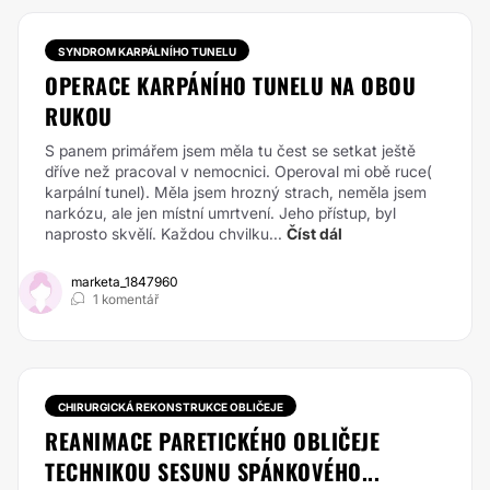
SYNDROM KARPÁLNÍHO TUNELU
OPERACE KARPÁNÍHO TUNELU NA OBOU
RUKOU
S panem primářem jsem měla tu čest se setkat ještě
dříve než pracoval v nemocnici. Operoval mi obě ruce(
karpální tunel). Měla jsem hrozný strach, neměla jsem
narkózu, ale jen místní umrtvení. Jeho přístup, byl
naprosto skvělí. Každou chvilku...
Číst dál
marketa_1847960
1 komentář
CHIRURGICKÁ REKONSTRUKCE OBLIČEJE
REANIMACE PARETICKÉHO OBLIČEJE
TECHNIKOU SESUNU SPÁNKOVÉHO...