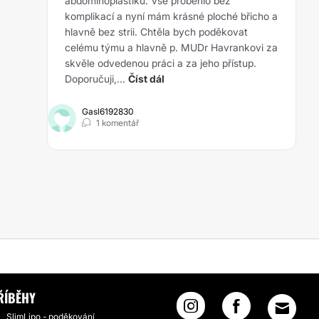
abdominoplastiku. Vše proběhlo bez
komplikací a nyní mám krásné ploché břicho a
hlavně bez strii. Chtěla bych poděkovat
celému týmu a hlavně p. MUDr Havrankovi za
skvěle odvedenou práci a za jeho přístup.
Doporučuji,...
Číst dál
Gasl6192830
1 komentář
ŘÍBĚHY
SlimLipo - poděkování