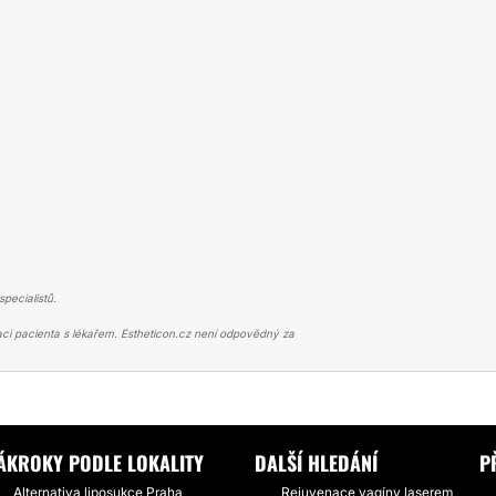
pecialistů.
ci pacienta s lékařem. Estheticon.cz není odpovědný za
VNÍ LIPOSUKCE
SLIMLIPO BŘICHA - ODHOĎTE ZBYTEČNÝ STRACH
ÁKROKY PODLE LOKALITY
DALŠÍ HLEDÁNÍ
P
Alternativa liposukce Praha
Rejuvenace vagíny laserem