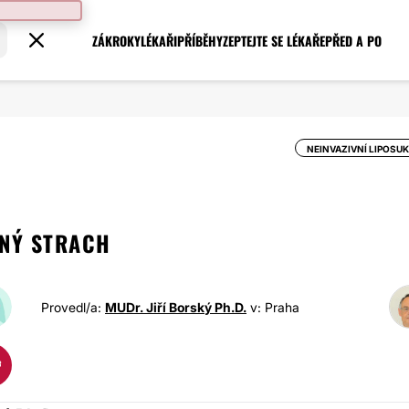
ZÁKROKY
LÉKAŘI
PŘÍBĚHY
ZEPTEJTE SE LÉKAŘE
PŘED A PO
NEINVAZIVNÍ LIPOSU
ČNÝ STRACH
Provedl/a:
MUDr. Jiří Borský Ph.D.
v: Praha