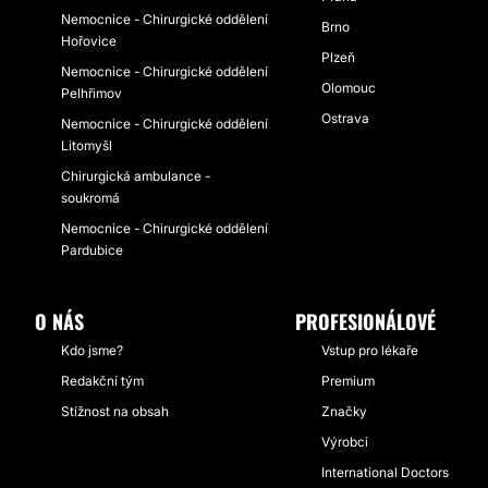
Nemocnice - Chirurgické oddělení
Brno
Hořovice
Plzeň
Nemocnice - Chirurgické oddělení
Olomouc
Pelhřimov
Ostrava
Nemocnice - Chirurgické oddělení
Litomyšl
Chirurgická ambulance -
soukromá
Nemocnice - Chirurgické oddělení
Pardubice
O NÁS
PROFESIONÁLOVÉ
Kdo jsme?
Vstup pro lékaře
Redakční tým
Premium
Stížnost na obsah
Značky
Výrobci
International Doctors