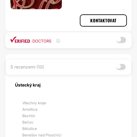
KONTAKTOVAT
DOCTORS
S recenzemi (10)
Ústecký kraj
Všechny kraje
Arnoltice
Bechlín
Bečov
Bělušice
Benešov nad Ploučnicí