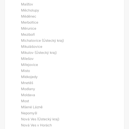
Mašťov
Měcholupy
Měděnec
Merboltice
Měrunice
Meziboří
Michalovice (Ústecký kraj)
Mikulášovice
Mikulov (Ústecký kraj)
Milešov
Miřejovice
Místo
Mlékojedy
Mnetěš
Modlany
Moldava
Most
Mšené Lázně
Nepomyšl
Nová Ves (Ústecký kraj)
Nová Ves v Horách