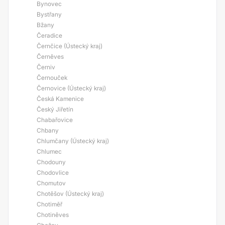
Bynovec
Bystřany
Bžany
Čeradice
Černčice (Ústecký kraj)
Černěves
Černiv
Černouček
Černovice (Ústecký kraj)
Česká Kamenice
Český Jiřetín
Chabařovice
Chbany
Chlumčany (Ústecký kraj)
Chlumec
Chodouny
Chodovlice
Chomutov
Chotěšov (Ústecký kraj)
Chotiměř
Chotiněves