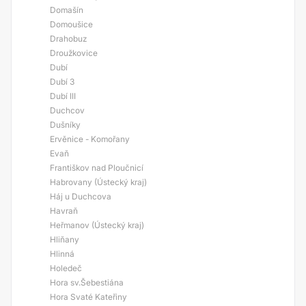
Domašín
Domoušice
Drahobuz
Droužkovice
Dubí
Dubí 3
Dubí III
Duchcov
Dušníky
Ervěnice - Komořany
Evaň
Františkov nad Ploučnicí
Habrovany (Ústecký kraj)
Háj u Duchcova
Havraň
Heřmanov (Ústecký kraj)
Hliňany
Hlinná
Holedeč
Hora sv.Šebestiána
Hora Svaté Kateřiny