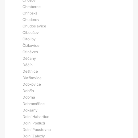
Chožov
Chraberce
Chřibská
Chuderov
Chudoslavice
Ciboušov
Cítoliby
Čížkovice
Ctiněves
Děčany
Děčín
Deštnice
Dlažkovice
Dobkovice
Dobřín
Dobrná
Dobroměřice
Doksany
Dolní Habartice
Dolní Podluží
Dolní Poustevna
Dolní Zálezly