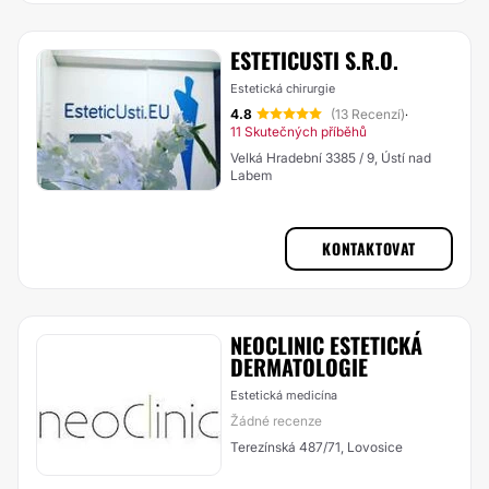
ESTETICUSTI S.R.O.
Estetická chirurgie
4.8
(13 Recenzí)
·
11 Skutečných příběhů
Velká Hradební 3385 / 9, Ústí nad
Labem
KONTAKTOVAT
NEOCLINIC ESTETICKÁ
DERMATOLOGIE
Estetická medicína
Žádné recenze
Terezínská 487/71, Lovosice