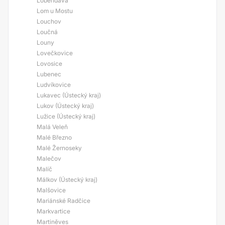
Lobendava
Lom u Mostu
Louchov
Loučná
Louny
Lovečkovice
Lovosice
Lubenec
Ludvíkovice
Lukavec (Ústecký kraj)
Lukov (Ústecký kraj)
Lužice (Ústecký kraj)
Malá Veleň
Malé Březno
Malé Žernoseky
Malečov
Malíč
Málkov (Ústecký kraj)
Malšovice
Mariánské Radčice
Markvartice
Martiněves