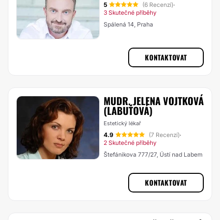
5
(6 Recenzí)
·
3 Skutečné příběhy
Spálená 14, Praha
KONTAKTOVAT
MUDR. JELENA VOJTKOVÁ
(LABUŤOVÁ)
Estetický lékař
4.9
(7 Recenzí)
·
2 Skutečné příběhy
Štefánikova 777/27, Ústí nad Labem
KONTAKTOVAT