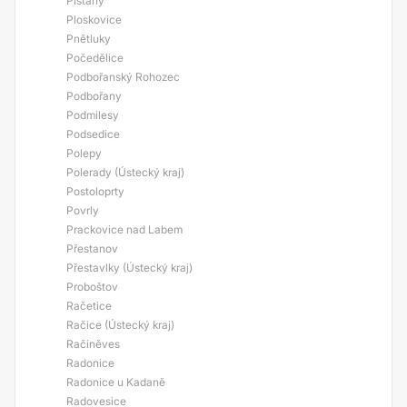
Píšťany
Ploskovice
Pnětluky
Počedělice
Podbořanský Rohozec
Podbořany
Podmilesy
Podsedice
Polepy
Polerady (Ústecký kraj)
Postoloprty
Povrly
Prackovice nad Labem
Přestanov
Přestavlky (Ústecký kraj)
Proboštov
Račetice
Račice (Ústecký kraj)
Račiněves
Radonice
Radonice u Kadaně
Radovesice