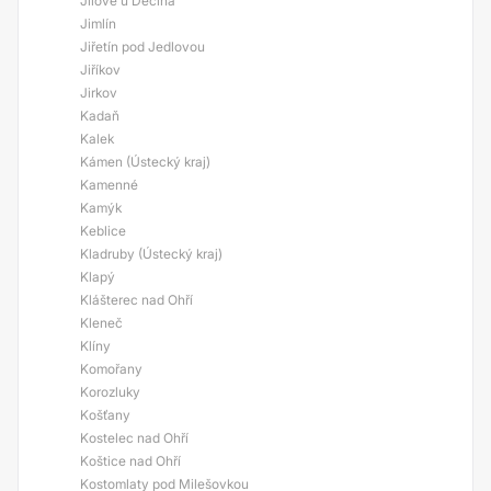
Jílové u Děčína
Jimlín
Jiřetín pod Jedlovou
Jiříkov
Jirkov
Kadaň
Kalek
Kámen (Ústecký kraj)
Kamenné
Kamýk
Keblice
Kladruby (Ústecký kraj)
Klapý
Klášterec nad Ohří
Kleneč
Klíny
Komořany
Korozluky
Košťany
Kostelec nad Ohří
Koštice nad Ohří
Kostomlaty pod Milešovkou