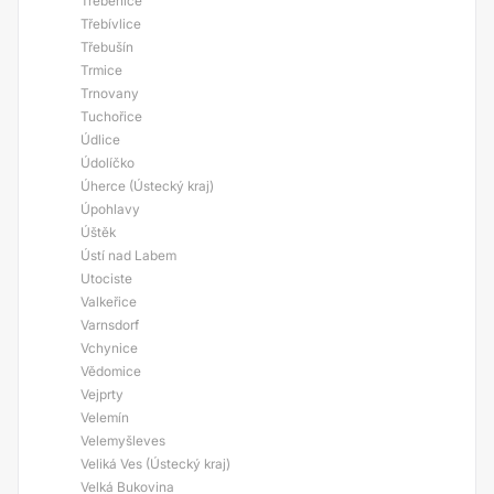
Třebenice
Třebívlice
Třebušín
Trmice
Trnovany
Tuchořice
Údlice
Údolíčko
Úherce (Ústecký kraj)
Úpohlavy
Úštěk
Ústí nad Labem
Utociste
Valkeřice
Varnsdorf
Vchynice
Vědomice
Vejprty
Velemín
Velemyšleves
Veliká Ves (Ústecký kraj)
Velká Bukovina