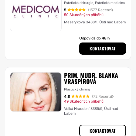
Estetická chirurgie, Estetická medicína
5
(1577 Recenzí)
·
50 Skutečných příběhů
Masarykova 3488/1, Ústí nad Labem
Odpovídá do
48 h
KONTAKTOVAT
PRIM. MUDR. BLANKA
VRASPÍROVÁ
Plastický chirurg
4.8
(72 Recenzí)
·
49 Skutečných příběhů
Velká Hradební 3385/9, Ústí nad
Labem
KONTAKTOVAT