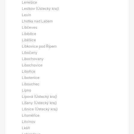
Lenešice
Lestkov (Ústecký kraj)
Levín
Lhotka nad Labem
Libčeves
Libědice
Liběšice
Libkovice pod Řípem
Libočany
Libochovany
Libochovice
Libořice
Libotenice
Libouchec
Lipno
Lipová (Ústecký kraj)
Lišany (Ústecký kraj)
Lišnice (Ústecký kraj)
Litoměřice
Litvínov
Lkáň