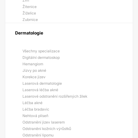
Žim
Žitenice
Žiželice
Zubrnice
Dermatologie
Všechny specializace
Digitální dermatoskop
Hemangiom
Jizvy po akné
Korekce jizev
Laserová dermatologie
Laserová léčba akné
Laserové odstranění rozšířených žilek
Léčba akné
Léčba bradavic
Nehtová plíseň
Odstranění jizev laserem
Odstranění kožních výrůstků
Odstranění lipomu