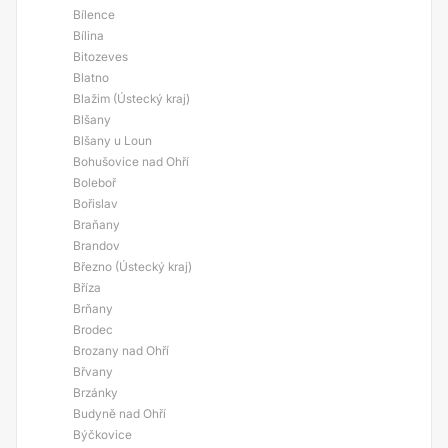
Bílence
Bílina
Bitozeves
Blatno
Blažim (Ústecký kraj)
Blšany
Blšany u Loun
Bohušovice nad Ohří
Boleboř
Bořislav
Braňany
Brandov
Březno (Ústecký kraj)
Bříza
Brňany
Brodec
Brozany nad Ohří
Břvany
Brzánky
Budyně nad Ohří
Býčkovice