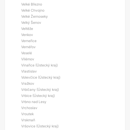
Velké Březno
Velké Chvojno
Velké Žernoseky
Velký Šenov
Veltěže
Venkov
Verneřice
Vernéřov
Veselé
Vilémov
Vinařice (Ústecký kraj)
Vlastislav
Volevčice (Ústecký kraj)
Vražkov
Vrbičany (Ústecký kraj)
Vrbice (Ústecký kraj)
Vrbno nad Lesy
Vrchoslav
Vroutek
Vrskmaň
Vršovice (Ústecký kraj)