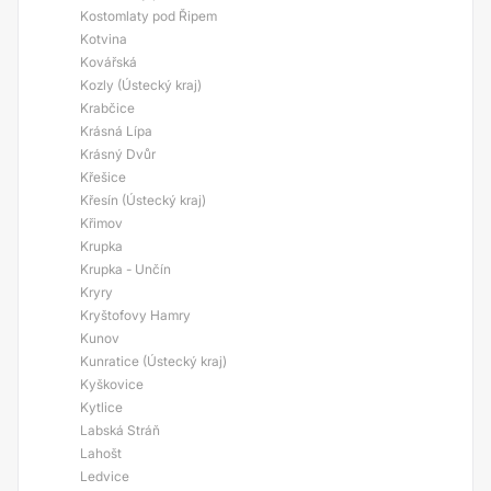
Kostomlaty pod Řipem
Kotvina
Kovářská
Kozly (Ústecký kraj)
Krabčice
Krásná Lípa
Krásný Dvůr
Křešice
Křesín (Ústecký kraj)
Křimov
Krupka
Krupka - Unčín
Kryry
Kryštofovy Hamry
Kunov
Kunratice (Ústecký kraj)
Kyškovice
Kytlice
Labská Stráň
Lahošt
Ledvice