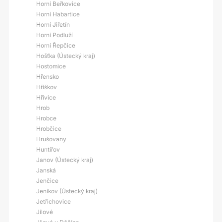
Horní Beřkovice
Horní Habartice
Horní Jiřetín
Horní Podluží
Horní Řepčice
Hošťka (Ústecký kraj)
Hostomice
Hřensko
Hříškov
Hřivice
Hrob
Hrobce
Hrobčice
Hrušovany
Huntířov
Janov (Ústecký kraj)
Janská
Jenčice
Jeníkov (Ústecký kraj)
Jetřichovice
Jílové