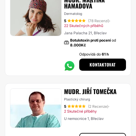
HAMADOVÁ
Dermatolog
5
(78 Recenzí)
·
22 Skutečných příběhů
Jana Palacha 21, Břeclav
Botulotoxin proti pocení
od
8.000Kč
Odpovídá do
61 h
KONTAKTOVAT
MUDR. JIŘÍ TOMEČKA
Plastický chirurg
5
(2 Recenze)
·
2 Skutečné příběhy
U nemocnice 1, Břeclav