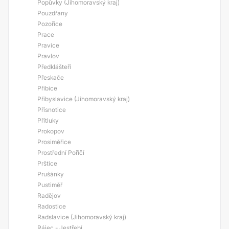
Popůvky (Jihomoravský kraj)
Pouzdřany
Pozořice
Prace
Pravice
Pravlov
Předklášteří
Přeskače
Přibice
Přibyslavice (Jihomoravský kraj)
Přísnotice
Přítluky
Prokopov
Prosiměřice
Prostřední Poříčí
Prštice
Prušánky
Pustiměř
Radějov
Radostice
Radslavice (Jihomoravský kraj)
Rájec - Jestřebí