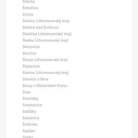
Silůvky
Šitbořice
Sivice
Skalice (Jihomoravský kraj)
Skalice nad Svitavou
Skalička (Jihomoravský kraj)
Skalka (Jihomoravský kraj)
Skoronice
Skrchov
Skryje (Jihomoravský kraj)
Šlapanice
Slatina (Jihomoravský kraj)
Slavkov u Brna
Sloup v Moravském Krasu
Slup
Snovídky
Sobotovice
Sobůlky
Sokolnice
Šošůvka
Spešov
Stálky