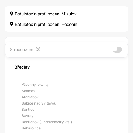
Botulotoxin proti pocení Mikulov
Botulotoxin proti pocení Hodonín
S recenzemi (2)
Břeclav
Všechny lokality
Adamov
Archlebov
Babice nad Svitavou
Bantice
Bavory
Bedřichov (Jihomoravský kraj)
Běhařovice