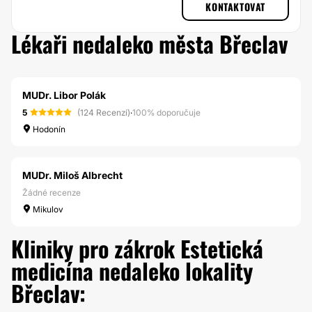
KONTAKTOVAT
Lékaři nedaleko města Břeclav
MUDr. Libor Polák
5
(124 Recenzí)
·
100% doporučuje
Hodonín
MUDr. Miloš Albrecht
Žádné recenze
Mikulov
Kliniky pro zákrok Estetická
medicína nedaleko lokality
Břeclav: