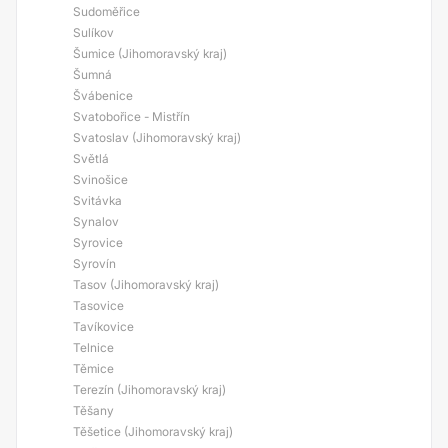
Sudoměřice
Sulíkov
Šumice (Jihomoravský kraj)
Šumná
Švábenice
Svatobořice - Mistřín
Svatoslav (Jihomoravský kraj)
Světlá
Svinošice
Svitávka
Synalov
Syrovice
Syrovín
Tasov (Jihomoravský kraj)
Tasovice
Tavíkovice
Telnice
Těmice
Terezín (Jihomoravský kraj)
Těšany
Těšetice (Jihomoravský kraj)