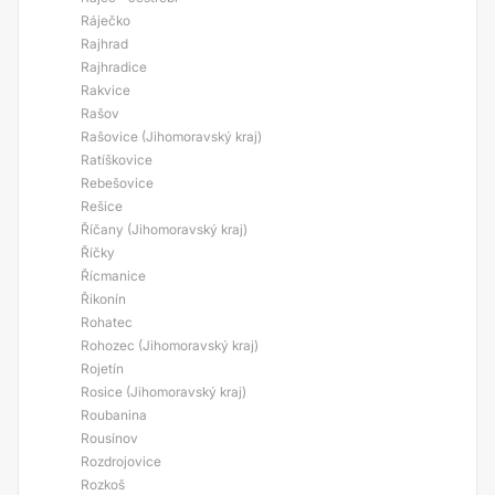
Ráječko
Rajhrad
Rajhradice
Rakvice
Rašov
Rašovice (Jihomoravský kraj)
Ratíškovice
Rebešovice
Rešice
Říčany (Jihomoravský kraj)
Říčky
Řícmanice
Řikonín
Rohatec
Rohozec (Jihomoravský kraj)
Rojetín
Rosice (Jihomoravský kraj)
Roubanina
Rousínov
Rozdrojovice
Rozkoš