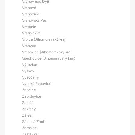
Vranov nad Dyjí
Vranová
Vranovice
Vranovská Ves
Vratěnín
Vratislávka
Vrbice (Jihomoravský kraj)
Vrbovec
Vřesovice (Jihomoravský kraj)
Všechovice (Jihomoravský kraj)
Výrovice
Vyškov
Vysočany
Vysoké Popovice
Žabčice
Zabrdovice
Zaječí
Zakřany
Zálesí
Zálesná Zhoř
Žarošice
Zastávka