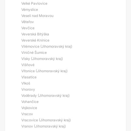
Velké Pavlovice
Vémyslice
Veselí nad Moravou
Věteřov
Vevčice
Veverská Bítýška
Veverské Knínice
Vilémovice (Jihomoravský kraj)
Viničné Šumice
Vísky (Jihomoravský kraj)
Višňové
Vítonice (Jihomoravský kraj)
Vlasatice
Vlkoš
Vnorovy
Voděrady (Jihomoravský kraj)
Vohančice
Vojkovice
Vracov
Vracovice (Jihomoravský kraj)
Vranov (Jihomoravský kraj)