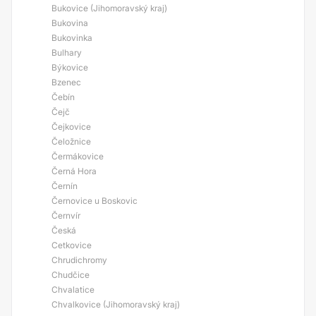
Bukovice (Jihomoravský kraj)
Bukovina
Bukovinka
Bulhary
Býkovice
Bzenec
Čebín
Čejč
Čejkovice
Čeložnice
Čermákovice
Černá Hora
Černín
Černovice u Boskovic
Černvír
Česká
Cetkovice
Chrudichromy
Chudčice
Chvalatice
Chvalkovice (Jihomoravský kraj)