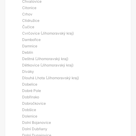
Chvalovice
Citonice
Crhov
Ctidružice
Čučice
Cvrčovice (Jihomoravský kraj)
Dambořice
Damnice
Deblín
Deštná (Jihomoravský kraj)
Dětkovice (Jihomoravský kraj)
Diváky
Dlouhá Lhota (Jihomoravský kraj)
Dobelice
Dobré Pole
Dobřínsko
Dobročkovice
Dobšice
Dolenice
Dolní Bojanovice
Dolní Dubňany
Dolní Dunajovice