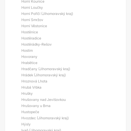
Horní Kounice
Horní Loučky
Horní Poříčí (Jihomoravský kraj)
Horní Smržov
Horní Věstonice
Hostěnice
Hostěradice
Hostěrádky-Rešov
Hostim
Hovorany
Hrabětice
Hradčany (Jihomoravský kraj)
Hrádek (Jihomoravský kraj)
Hroznová Lhota
Hrubá Vrbka
Hrušky
Hrušovany nad Jevišovkou
Hrušovany u Brna
Hustopeče
Hvozdec (Jihomoravský kraj)
Hýsly
Ivaň (Jihomoravský kraj)