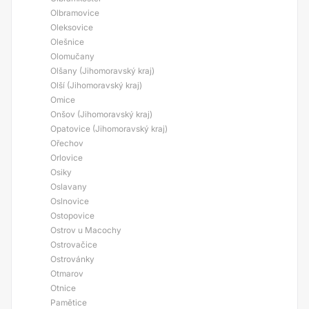
Olbramovice
Oleksovice
Olešnice
Olomučany
Olšany (Jihomoravský kraj)
Olší (Jihomoravský kraj)
Omice
Onšov (Jihomoravský kraj)
Opatovice (Jihomoravský kraj)
Ořechov
Orlovice
Osiky
Oslavany
Oslnovice
Ostopovice
Ostrov u Macochy
Ostrovačice
Ostrovánky
Otmarov
Otnice
Pamětice