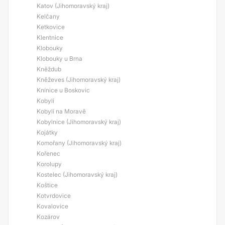
Katov (Jihomoravský kraj)
Kelčany
Ketkovice
Klentnice
Klobouky
Klobouky u Brna
Kněždub
Kněževes (Jihomoravský kraj)
Knínice u Boskovic
Kobylí
Kobylí na Moravě
Kobylnice (Jihomoravský kraj)
Kojátky
Komořany (Jihomoravský kraj)
Kořenec
Korolupy
Kostelec (Jihomoravský kraj)
Koštice
Kotvrdovice
Kovalovice
Kozárov