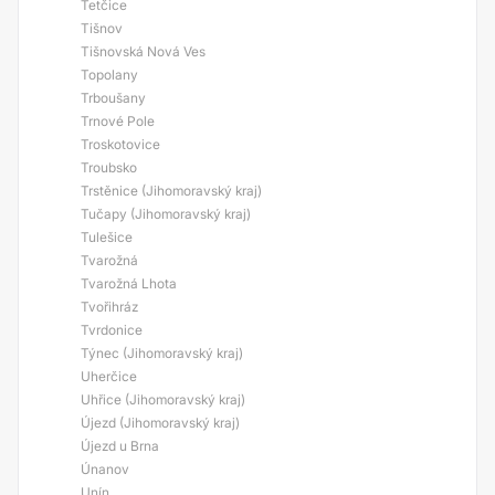
Tetčice
Tišnov
Tišnovská Nová Ves
Topolany
Trboušany
Trnové Pole
Troskotovice
Troubsko
Trstěnice (Jihomoravský kraj)
Tučapy (Jihomoravský kraj)
Tulešice
Tvarožná
Tvarožná Lhota
Tvořihráz
Tvrdonice
Týnec (Jihomoravský kraj)
Uherčice
Uhřice (Jihomoravský kraj)
Újezd (Jihomoravský kraj)
Újezd u Brna
Únanov
Unín