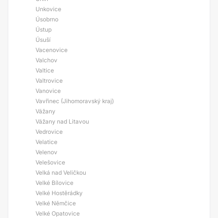
Unkovice
Úsobrno
Ústup
Úsuší
Vacenovice
Valchov
Valtice
Valtrovice
Vanovice
Vavřinec (Jihomoravský kraj)
Vážany
Vážany nad Litavou
Vedrovice
Velatice
Velenov
Velešovice
Velká nad Veličkou
Velké Bílovice
Velké Hostěrádky
Velké Němčice
Velké Opatovice