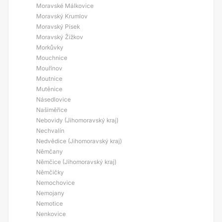
Moravské Málkovice
Moravský Krumlov
Moravský Písek
Moravský Žižkov
Morkůvky
Mouchnice
Mouřínov
Moutnice
Mutěnice
Násedlovice
Našiměřice
Nebovidy (Jihomoravský kraj)
Nechvalín
Nedvědice (Jihomoravský kraj)
Němčany
Němčice (Jihomoravský kraj)
Němčičky
Nemochovice
Nemojany
Nemotice
Nenkovice