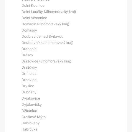
Dolní Kounice
Dolní Loućky (Jihomoravský kraj)
Dolní Věstonice
Domanín (Jihomoravský kraj)
Domašov
Doubravice nad Svitavou
Doubravník (Jihomoravský kraj)
Drahonín
Drásov
Dražovice (Jihomoravský kraj)
Dražůvky
Drnholec
Drnovice
Drysice
Dubňany
Dyjákovice
Dyjákovičky
Džbánice
Grešlové Mýto
Habrovany
Habrůvka