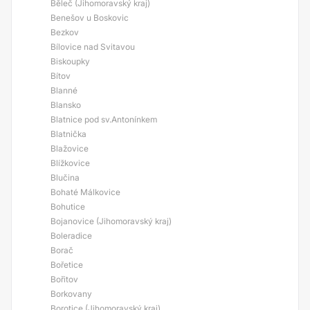
Běleč (Jihomoravský kraj)
Benešov u Boskovic
Bezkov
Bílovice nad Svitavou
Biskoupky
Bítov
Blanné
Blansko
Blatnice pod sv.Antonínkem
Blatnička
Blažovice
Blížkovice
Blučina
Bohaté Málkovice
Bohutice
Bojanovice (Jihomoravský kraj)
Boleradice
Borač
Bořetice
Bořitov
Borkovany
Borotice (Jihomoravský kraj)