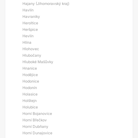
Hajany (Jihomoravský kraj)
Havlín
Havraníky
Heroltice
Heršpice
Hevlín
Hlína
Hlohovec
Hlubočany
Hluboké Mašůvky
Hnanice
Hodějice
Hodonice
Hodonín
Holasice
Holštejn
Holubice
Horní Bojanovice
Horní Břečkov
Horní Dubňany
Horní Dunajovice