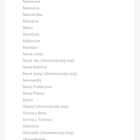
Neslovice
Nesovice
Nesvačilka
Nevojice
Níhov
Nikolčice
Nížkovice
Nosislav
Nová Lhota
Nová Ves (Jihomoravský kraj)
Nové Bránice
Nové Sady (Jihomoravský kraj)
Novosedly
Nový Poddvorov
Nový Přerov
Nýrov
Obora (Jihomoravský kraj)
Ochoz u Brna
Ochoz u Tišnova
Odrovice
Okrouhlá (Jihomoravský kraj)
Olbramkostel