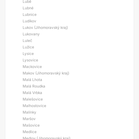
Lubě
Lubné
Lubnice
Ludíkov
Lukov (Jihomoravský kraj)
Lukovany
Luleč
Lužice
Lysice
Lysovice
Mackovice
Makov (Jihomoravský kraj)
Malá Lhota
Malá Roudka
Malá Vrbka
Malešovice
Malhostovice
Malínky
Maršov
Mašovice
Medlice
Medlov (Jihomoravský kraj)