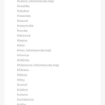
Kozlany (Jihomoravský kraj)
Kozojídky
Kožušice
Krásensko
Krasová
Kratochvilka
Kravsko
Křenovice
Křepice
Křetín
Krhov (Jihomoravský kraj)
Krhovice
Křídlůvky
Křižanovice (Jihomoravský kraj)
Křižínkov
Křtěnov
Křtiny
Krumvíř
Kubšice
Kučerov
Kuchařovice
Kulířov