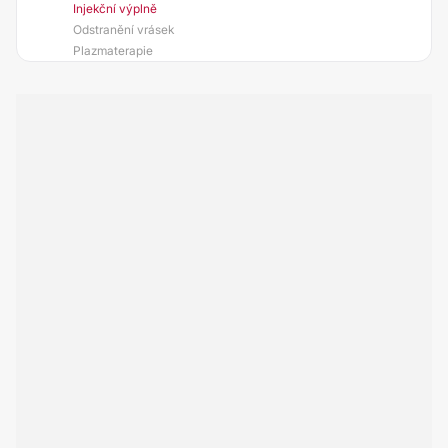
Injekční výplně
Odstranění vrásek
Plazmaterapie