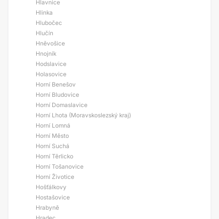
Hlavnice
Hlinka
Hlubočec
Hlučín
Hněvošice
Hnojník
Hodslavice
Holasovice
Horní Benešov
Horní Bludovice
Horní Domaslavice
Horní Lhota (Moravskoslezský kraj)
Horní Lomná
Horní Město
Horní Suchá
Horní Těrlicko
Horní Tošanovice
Horní Životice
Hošťálkovy
Hostašovice
Hrabyně
Hradec