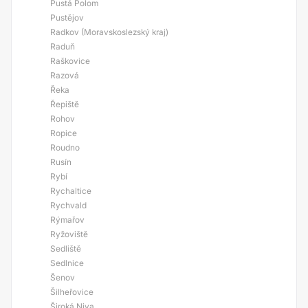
Pustá Polom
Pustějov
Radkov (Moravskoslezský kraj)
Raduň
Raškovice
Razová
Řeka
Řepiště
Rohov
Ropice
Roudno
Rusín
Rybí
Rychaltice
Rychvald
Rýmařov
Ryžoviště
Sedliště
Sedlnice
Šenov
Šilheřovice
Široká Niva