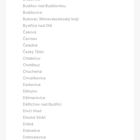
Budišov nad Budišovkou
Budišovice
Bukovec (Moravskoslezský kraj)
Bystřice nad Olší
Čaková
Čavisov
Čeladná
Český Těšín
Chlebičov
Chotěbuz
Chuchelná
Chvalíkovice
Darkovice
Děhylov
Dětmarovice
Dětřichov nad Bystřicí
Dívčí Hrad
Dlouhá Stráň
Dobrá
Dobratice
Dobroslavice