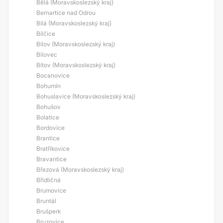
Bělá (Moravskoslezský kraj)
Bernartice nad Odrou
Bílá (Moravskoslezský kraj)
Bílčice
Bílov (Moravskoslezský kraj)
Bílovec
Bítov (Moravskoslezský kraj)
Bocanovice
Bohumín
Bohuslavice (Moravskoslezský kraj)
Bohušov
Bolatice
Bordovice
Brantice
Bratříkovice
Bravantice
Březová (Moravskoslezský kraj)
Břidličná
Brumovice
Bruntál
Brušperk
Bruzovice