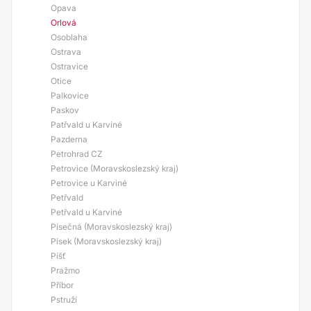
Opava
Orlová
Osoblaha
Ostrava
Ostravice
Otice
Palkovice
Paskov
Patřvald u Karviné
Pazderna
Petrohrad CZ
Petrovice (Moravskoslezský kraj)
Petrovice u Karviné
Petřvald
Petřvald u Karviné
Písečná (Moravskoslezský kraj)
Písek (Moravskoslezský kraj)
Píšť
Pražmo
Příbor
Pstruží