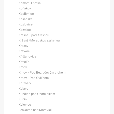
Komorní Lhotka
Koňakov
Kopřivnice
Košařiska
Kozlovice
Kozmice
Krásná - pod Krásnou
Krásná (Moravskoslezský kraj)
Krasov
Kravaře
Křišťanovice
Krmelín
Krnov
Krnov - Pod Bezručovým vrchem
Krnov - Pod Cvilínem
Kružberk
Kujavy
Kunčice pod Ondřejníkem
Kunín
Kyjovice
Leskovec nad Moravicí