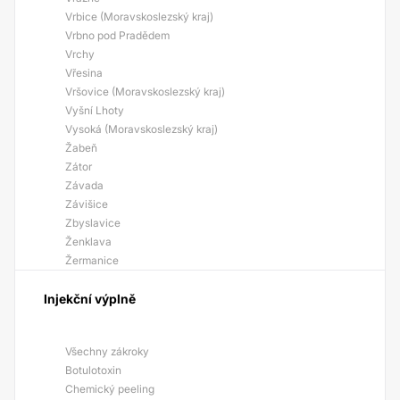
Vrbice (Moravskoslezský kraj)
Vrbno pod Pradědem
Vrchy
Vřesina
Vršovice (Moravskoslezský kraj)
Vyšní Lhoty
Vysoká (Moravskoslezský kraj)
Žabeň
Zátor
Závada
Závišice
Zbyslavice
Ženklava
Žermanice
Injekční výplně
Všechny zákroky
Botulotoxin
Chemický peeling