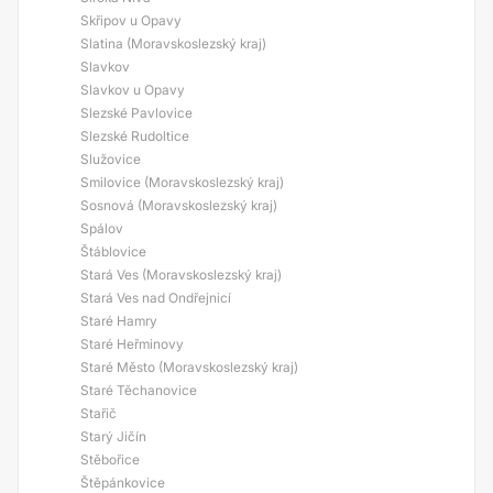
Skřipov u Opavy
Slatina (Moravskoslezský kraj)
Slavkov
Slavkov u Opavy
Slezské Pavlovice
Slezské Rudoltice
Služovice
Smilovice (Moravskoslezský kraj)
Sosnová (Moravskoslezský kraj)
Spálov
Štáblovice
Stará Ves (Moravskoslezský kraj)
Stará Ves nad Ondřejnicí
Staré Hamry
Staré Heřminovy
Staré Město (Moravskoslezský kraj)
Staré Těchanovice
Stařič
Starý Jičín
Stěbořice
Štěpánkovice