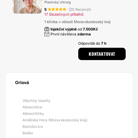
Plastický chirurg
5
(20 Recenzí)
·
17 Skutečných příběhů
1 klinika v oblasti Moravskoslezský kraj
Injekční výplně
od
7.500Kč
První návšteva
zdarma
Odpovídá do
7 h
KONTAKTOVAT
Orlová
Všechny lokality
Albrechtice
Albrechtičky
Andělská Hora (Moravskoslezský kraj)
Bartošovice
Baška