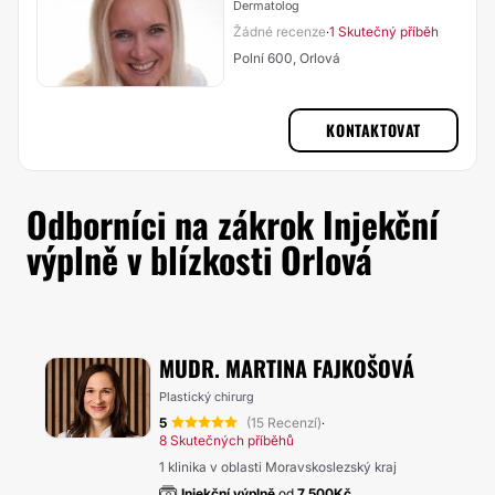
Dermatolog
Žádné recenze
1 Skutečný příběh
·
Polní 600, Orlová
KONTAKTOVAT
Odborníci na zákrok Injekční
výplně v blízkosti Orlová
MUDR. MARTINA FAJKOŠOVÁ
Plastický chirurg
5
(15 Recenzí)
·
8 Skutečných příběhů
1 klinika v oblasti Moravskoslezský kraj
Injekční výplně
od
7.500Kč