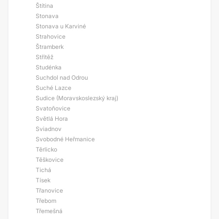
Štítina
Stonava
Stonava u Karviné
Strahovice
Štramberk
Střítěž
Studénka
Suchdol nad Odrou
Suché Lazce
Sudice (Moravskoslezský kraj)
Svatoňovice
Světlá Hora
Sviadnov
Svobodné Heřmanice
Těrlicko
Těškovice
Tichá
Tísek
Třanovice
Třebom
Třemešná