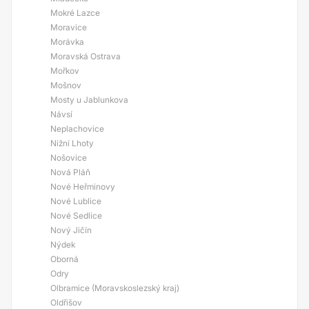
Mokré Lazce
Moravice
Morávka
Moravská Ostrava
Mořkov
Mošnov
Mosty u Jablunkova
Návsí
Neplachovice
Nižní Lhoty
Nošovice
Nová Pláň
Nové Heřminovy
Nové Lublice
Nové Sedlice
Nový Jičín
Nýdek
Oborná
Odry
Olbramice (Moravskoslezský kraj)
Oldřišov