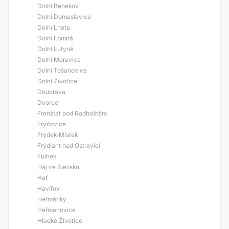
Dolní Benešov
Dolní Domaslavice
Dolní Lhota
Dolní Lomná
Dolní Lutyně
Dolní Moravice
Dolní Tošanovice
Dolní Životice
Doubrava
Dvorce
Frenštát pod Radhoštěm
Fryčovice
Frýdek-Místek
Frýdlant nad Ostravicí
Fulnek
Háj ve Slezsku
Hať
Havířov
Heřmánky
Heřmanovice
Hladké Životice