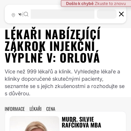
Došlo k chybě
Zkuste to znovu
|
LÉKAŘI NABÍZEJÍCÍ
ZÁKROK
INJEKČNÍ
VÝPLNĚ
V:
ORLOVÁ
Více než 999 lékařů a klinik. Vyhledejte lékaře a
kliniky doporučené skutečnými pacienty,
seznamte se s jejich zkušenostmi a rozhodujte se
s důvěrou.
INFORMACE
LÉKAŘI
CENA
MUDR. SILVIE
RAFČÍKOVÁ MBA