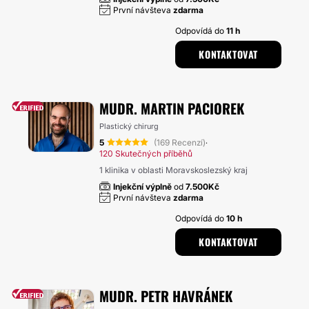
První návšteva
zdarma
Odpovídá do
11 h
KONTAKTOVAT
MUDR. MARTIN PACIOREK
Plastický chirurg
5
(169 Recenzí)
·
120 Skutečných příběhů
1 klinika v oblasti Moravskoslezský kraj
Injekční výplně
od
7.500Kč
První návšteva
zdarma
Odpovídá do
10 h
KONTAKTOVAT
MUDR. PETR HAVRÁNEK