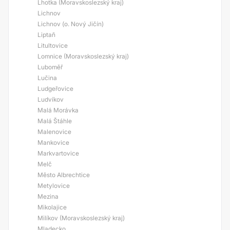
Lhotka (Moravskoslezský kraj)
Lichnov
Lichnov (o. Nový Jičín)
Liptaň
Litultovice
Lomnice (Moravskoslezský kraj)
Luboměř
Lučina
Ludgeřovice
Ludvíkov
Malá Morávka
Malá Štáhle
Malenovice
Mankovice
Markvartovice
Melč
Město Albrechtice
Metylovice
Mezina
Mikolajice
Milíkov (Moravskoslezský kraj)
Mladecko