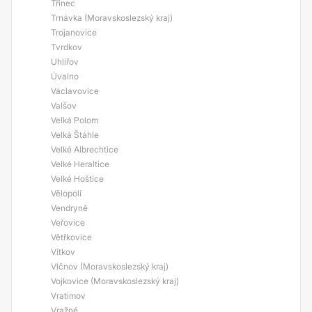
Třinec
Trnávka (Moravskoslezský kraj)
Trojanovice
Tvrdkov
Uhlířov
Úvalno
Václavovice
Valšov
Velká Polom
Velká Štáhle
Velké Albrechtice
Velké Heraltice
Velké Hoštice
Vělopolí
Vendryně
Veřovice
Větřkovice
Vítkov
Vlčnov (Moravskoslezský kraj)
Vojkovice (Moravskoslezský kraj)
Vratimov
Vražné