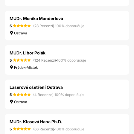
MUDr. Monika Manderlová
5
(28 Recenzí)
·
100% doporučuje
Ostrava
MUDr. Libor Polák
5
(124 Recenzí)
·
100% doporučuje
Frýdek-Místek
Laserové ošetření Ostrava
5
(4 Recenze)
·
100% doporučuje
Ostrava
MUDr. Klosová Hana Ph.D.
5
(66 Recenzí)
·
100% doporučuje