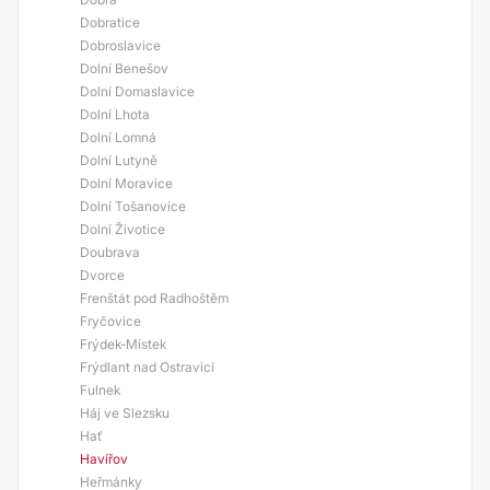
Dobratice
Dobroslavice
Dolní Benešov
Dolní Domaslavice
Dolní Lhota
Dolní Lomná
Dolní Lutyně
Dolní Moravice
Dolní Tošanovice
Dolní Životice
Doubrava
Dvorce
Frenštát pod Radhoštěm
Fryčovice
Frýdek-Místek
Frýdlant nad Ostravicí
Fulnek
Háj ve Slezsku
Hať
Havířov
Heřmánky