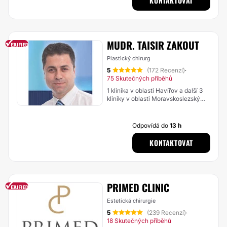
KONTAKTOVAT
MUDR. TAISIR ZAKOUT
Plastický chirurg
5
(172 Recenzí)
·
75 Skutečných příběhů
1 klinika v oblasti Havířov a další 3
kliniky v oblasti Moravskoslezský
kraj
Odpovídá do
13 h
KONTAKTOVAT
PRIMED CLINIC
Estetická chirurgie
5
(239 Recenzí)
·
18 Skutečných příběhů