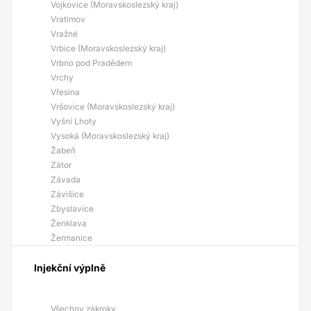
Vojkovice (Moravskoslezský kraj)
Vratimov
Vražné
Vrbice (Moravskoslezský kraj)
Vrbno pod Pradědem
Vrchy
Vřesina
Vršovice (Moravskoslezský kraj)
Vyšní Lhoty
Vysoká (Moravskoslezský kraj)
Žabeň
Zátor
Závada
Závišice
Zbyslavice
Ženklava
Žermanice
Injekční výplně
Všechny zákroky