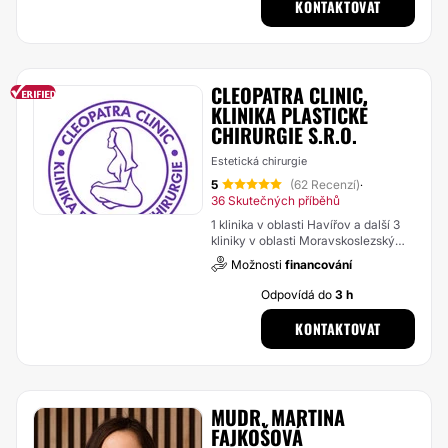
KONTAKTOVAT
CLEOPATRA CLINIC,
KLINIKA PLASTICKÉ
CHIRURGIE S.R.O.
Estetická chirurgie
5
(62 Recenzí)
·
36 Skutečných příběhů
1 klinika v oblasti Havířov a další 3
kliniky v oblasti Moravskoslezský
kraj
Možnosti
financování
Odpovídá do
3 h
KONTAKTOVAT
MUDR. MARTINA
FAJKOŠOVÁ