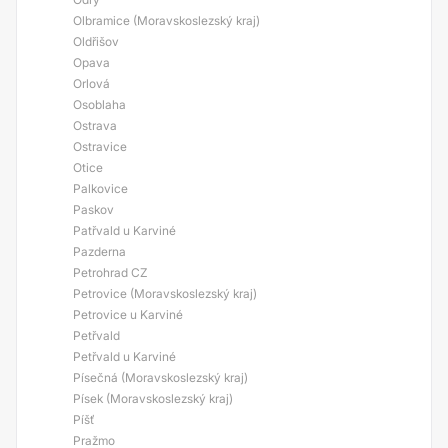
Olbramice (Moravskoslezský kraj)
Oldřišov
Opava
Orlová
Osoblaha
Ostrava
Ostravice
Otice
Palkovice
Paskov
Patřvald u Karviné
Pazderna
Petrohrad CZ
Petrovice (Moravskoslezský kraj)
Petrovice u Karviné
Petřvald
Petřvald u Karviné
Písečná (Moravskoslezský kraj)
Písek (Moravskoslezský kraj)
Píšť
Pražmo