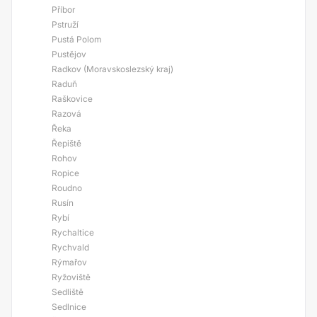
Příbor
Pstruží
Pustá Polom
Pustějov
Radkov (Moravskoslezský kraj)
Raduň
Raškovice
Razová
Řeka
Řepiště
Rohov
Ropice
Roudno
Rusín
Rybí
Rychaltice
Rychvald
Rýmařov
Ryžoviště
Sedliště
Sedlnice