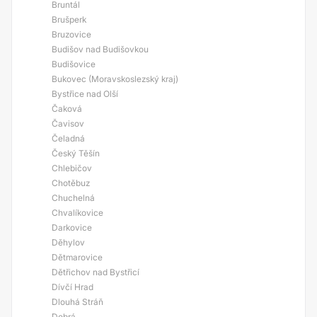
Bruntál
Brušperk
Bruzovice
Budišov nad Budišovkou
Budišovice
Bukovec (Moravskoslezský kraj)
Bystřice nad Olší
Čaková
Čavisov
Čeladná
Český Těšín
Chlebičov
Chotěbuz
Chuchelná
Chvalíkovice
Darkovice
Děhylov
Dětmarovice
Dětřichov nad Bystřicí
Dívčí Hrad
Dlouhá Stráň
Dobrá