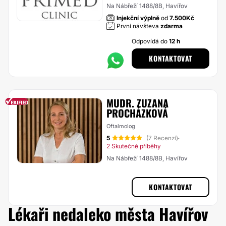
Na Nábřeží 1488/8B, Havířov
Injekční výplně
od
7.500Kč
První návšteva
zdarma
Odpovídá do
12 h
KONTAKTOVAT
MUDR. ZUZANA
PROCHÁZKOVÁ
Oftalmolog
5
(7 Recenzí)
·
2 Skutečné příběhy
Na Nábřeží 1488/8B, Havířov
KONTAKTOVAT
Lékaři nedaleko města Havířov