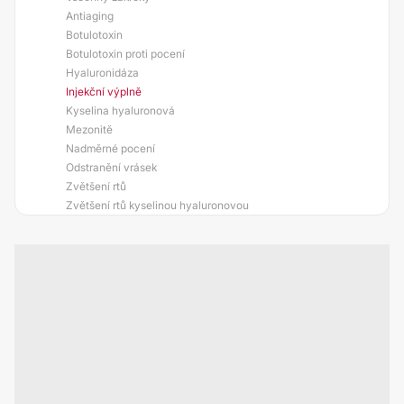
Antiaging
Botulotoxin
Botulotoxin proti pocení
Hyaluronidáza
Injekční výplně
Kyselina hyaluronová
Mezonitě
Nadměrné pocení
Odstranění vrásek
Zvětšení rtů
Zvětšení rtů kyselinou hyaluronovou