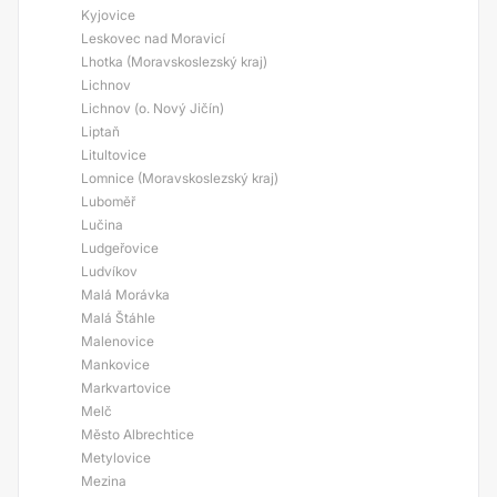
Kyjovice
Leskovec nad Moravicí
Lhotka (Moravskoslezský kraj)
Lichnov
Lichnov (o. Nový Jičín)
Liptaň
Litultovice
Lomnice (Moravskoslezský kraj)
Luboměř
Lučina
Ludgeřovice
Ludvíkov
Malá Morávka
Malá Štáhle
Malenovice
Mankovice
Markvartovice
Melč
Město Albrechtice
Metylovice
Mezina