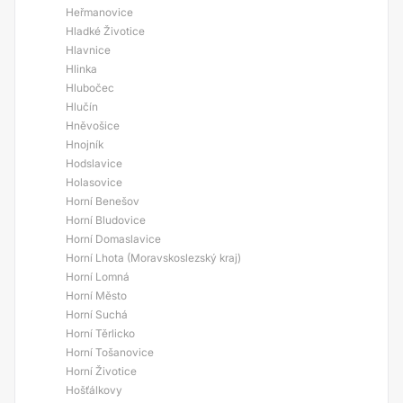
Heřmanovice
Hladké Životice
Hlavnice
Hlinka
Hlubočec
Hlučín
Hněvošice
Hnojník
Hodslavice
Holasovice
Horní Benešov
Horní Bludovice
Horní Domaslavice
Horní Lhota (Moravskoslezský kraj)
Horní Lomná
Horní Město
Horní Suchá
Horní Těrlicko
Horní Tošanovice
Horní Životice
Hošťálkovy