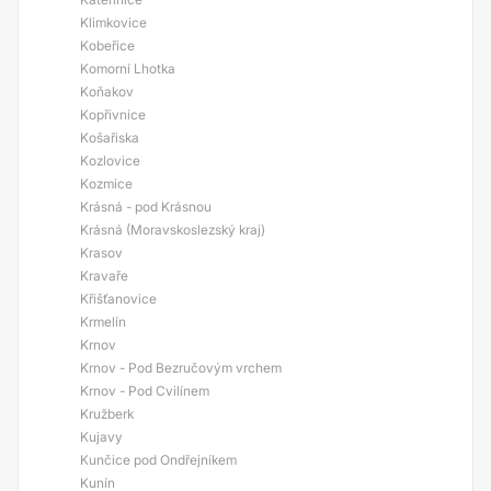
Klimkovice
Kobeřice
Komorní Lhotka
Koňakov
Kopřivnice
Košařiska
Kozlovice
Kozmice
Krásná - pod Krásnou
Krásná (Moravskoslezský kraj)
Krasov
Kravaře
Křišťanovice
Krmelín
Krnov
Krnov - Pod Bezručovým vrchem
Krnov - Pod Cvilínem
Kružberk
Kujavy
Kunčice pod Ondřejníkem
Kunín