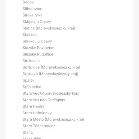
Šenov
Šilheřovice
Široká Niva
Skřipov u Opavy
Slatina (Moravskoslezský kraj)
Slavkov
Slavkov u Opavy
Slezské Pavlovice
Slezské Rudoltice
Služovice
Smilovice (Moravskoslezský kraj)
Sosnová (Moravskoslezský kraj)
Spálov
Štáblovice
Stará Ves (Moravskoslezský kraj)
Stará Ves nad Ondřejnicí
Staré Hamry
Staré Heřminovy
Staré Město (Moravskoslezský kraj)
Staré Těchanovice
Stařič
Starý Jičín