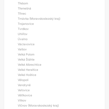
Třebom
Třemešná
Třinec
Trnávka (Moravskoslezský kraj)
Trojanovice
Tvrdkov
Uhlířov
Úvalno
Václavovice
Valšov
Velká Polom
Velká Štáhle
Velké Albrechtice
Velké Heraltice
Velké Hoštice
Vělopolí
Vendryně
Veřovice
Větřkovice
Vítkov
Vlčnov (Moravskoslezský kraj)