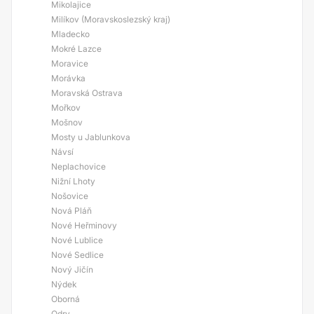
Mikolajice
Milíkov (Moravskoslezský kraj)
Mladecko
Mokré Lazce
Moravice
Morávka
Moravská Ostrava
Mořkov
Mošnov
Mosty u Jablunkova
Návsí
Neplachovice
Nižní Lhoty
Nošovice
Nová Pláň
Nové Heřminovy
Nové Lublice
Nové Sedlice
Nový Jičín
Nýdek
Oborná
Odry