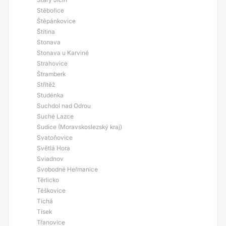
Stěbořice
Štěpánkovice
Štítina
Stonava
Stonava u Karviné
Strahovice
Štramberk
Střítěž
Studénka
Suchdol nad Odrou
Suché Lazce
Sudice (Moravskoslezský kraj)
Svatoňovice
Světlá Hora
Sviadnov
Svobodné Heřmanice
Těrlicko
Těškovice
Tichá
Tísek
Třanovice