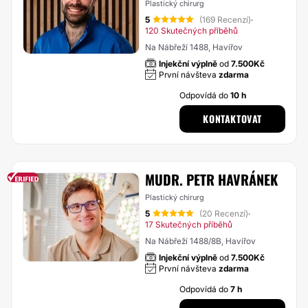
Plastický chirurg
5
(169 Recenzí)
·
120 Skutečných příběhů
Na Nábřeží 1488, Havířov
Injekční výplně
od
7.500Kč
První návšteva
zdarma
Odpovídá do
10 h
KONTAKTOVAT
MUDR. PETR HAVRÁNEK
Plastický chirurg
5
(20 Recenzí)
·
17 Skutečných příběhů
Na Nábřeží 1488/8B, Havířov
Injekční výplně
od
7.500Kč
První návšteva
zdarma
Odpovídá do
7 h