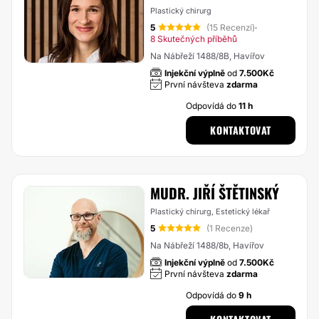
Plastický chirurg
5
(15 Recenzí)
·
8 Skutečných příběhů
Na Nábřeží 1488/8B, Havířov
Injekční výplně
od
7.500Kč
První návšteva
zdarma
Odpovídá do
11 h
KONTAKTOVAT
MUDR. JIŘÍ ŠTĚTINSKÝ
Plastický chirurg, Estetický lékař
5
(1 Recenze)
Na Nábřeží 1488/8b, Havířov
Injekční výplně
od
7.500Kč
První návšteva
zdarma
Odpovídá do
9 h