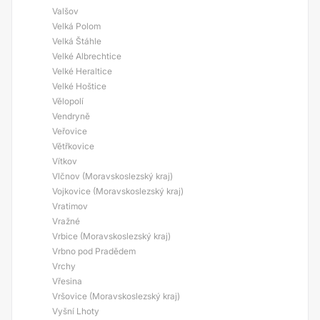
Valšov
Velká Polom
Velká Štáhle
Velké Albrechtice
Velké Heraltice
Velké Hoštice
Vělopolí
Vendryně
Veřovice
Větřkovice
Vítkov
Vlčnov (Moravskoslezský kraj)
Vojkovice (Moravskoslezský kraj)
Vratimov
Vražné
Vrbice (Moravskoslezský kraj)
Vrbno pod Pradědem
Vrchy
Vřesina
Vršovice (Moravskoslezský kraj)
Vyšní Lhoty