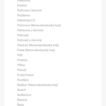
Palkovice
Paskov
Patřvald u Karviné
Pazderna
Petrohrad CZ
Petrovice (Moravskoslezský kraj)
Petrovice u Karviné
Petřvald
Petřvald u Karviné
Písečná (Moravskoslezský kraj)
Písek (Moravskoslezský kraj)
Píšť
Pražmo
Příbor
Pstruží
Pustá Polom
Pustějov
Radkov (Moravskoslezský kraj)
Raduň
Raškovice
Razová
Řeka