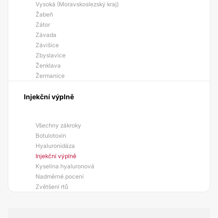
Vysoká (Moravskoslezský kraj)
Žabeň
Zátor
Závada
Závišice
Zbyslavice
Ženklava
Žermanice
Injekční výplně
Všechny zákroky
Botulotoxin
Hyaluronidáza
Injekční výplně
Kyselina hyaluronová
Nadměrné pocení
Zvětšení rtů