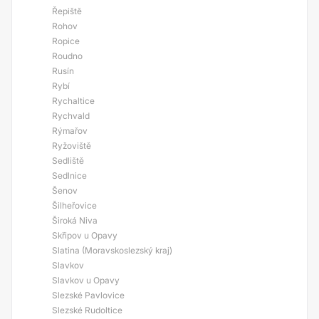
Řepiště
Rohov
Ropice
Roudno
Rusín
Rybí
Rychaltice
Rychvald
Rýmařov
Ryžoviště
Sedliště
Sedlnice
Šenov
Šilheřovice
Široká Niva
Skřipov u Opavy
Slatina (Moravskoslezský kraj)
Slavkov
Slavkov u Opavy
Slezské Pavlovice
Slezské Rudoltice