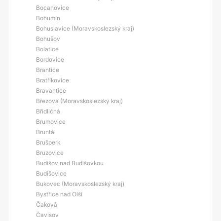
Bocanovice
Bohumín
Bohuslavice (Moravskoslezský kraj)
Bohušov
Bolatice
Bordovice
Brantice
Bratříkovice
Bravantice
Březová (Moravskoslezský kraj)
Břidličná
Brumovice
Bruntál
Brušperk
Bruzovice
Budišov nad Budišovkou
Budišovice
Bukovec (Moravskoslezský kraj)
Bystřice nad Olší
Čaková
Čavisov