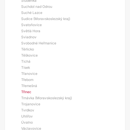
Studénka
Suchdol nad Odrou
Suché Lazce
Sudice (Moravskoslezský kraj)
Svatoňovice
Světlá Hora
Sviadnov
Svobodné Heřmanice
Těrlicko
Těškovice
Tichá
Tísek
Třanovice
Třebom
Třemešná
Třinec
Trnávka (Moravskoslezský kraj)
Trojanovice
Tvrdkov
Uhlířov
Úvalno
Václavovice