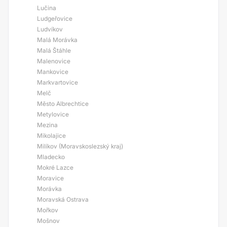
Lučina
Ludgeřovice
Ludvíkov
Malá Morávka
Malá Štáhle
Malenovice
Mankovice
Markvartovice
Melč
Město Albrechtice
Metylovice
Mezina
Mikolajice
Milíkov (Moravskoslezský kraj)
Mladecko
Mokré Lazce
Moravice
Morávka
Moravská Ostrava
Mořkov
Mošnov