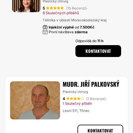
Plastický chirurg
5
(15 Recenzí)
·
8 Skutečných příběhů
1 klinika v oblasti Moravskoslezský kraj
Injekční výplně
od
7.500Kč
První návšteva
zdarma
Odpovídá do
11 h
KONTAKTOVAT
MUDR. JIŘÍ PALKOVSKÝ
Plastický chirurg
4
(1 Recenze)
·
1 Skutečný příběh
Lesní 511, Třinec
KONTAKTOVAT