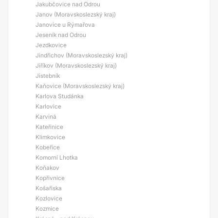
Jakubčovice nad Odrou
Janov (Moravskoslezský kraj)
Janovice u Rýmařova
Jeseník nad Odrou
Jezdkovice
Jindřichov (Moravskoslezský kraj)
Jiříkov (Moravskoslezský kraj)
Jistebník
Kaňovice (Moravskoslezský kraj)
Karlova Studánka
Karlovice
Karviná
Kateřinice
Klimkovice
Kobeřice
Komorní Lhotka
Koňakov
Kopřivnice
Košařiska
Kozlovice
Kozmice