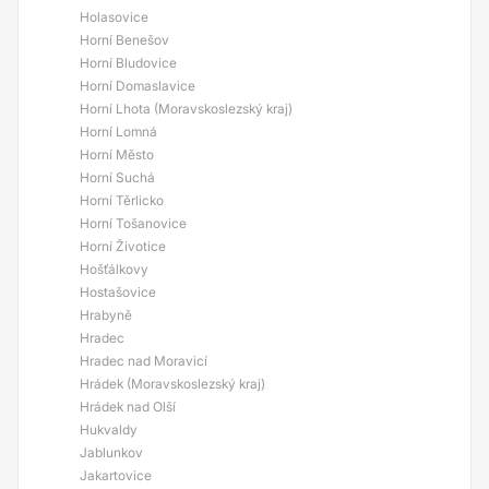
Holasovice
Horní Benešov
Horní Bludovice
Horní Domaslavice
Horní Lhota (Moravskoslezský kraj)
Horní Lomná
Horní Město
Horní Suchá
Horní Těrlicko
Horní Tošanovice
Horní Životice
Hošťálkovy
Hostašovice
Hrabyně
Hradec
Hradec nad Moravicí
Hrádek (Moravskoslezský kraj)
Hrádek nad Olší
Hukvaldy
Jablunkov
Jakartovice