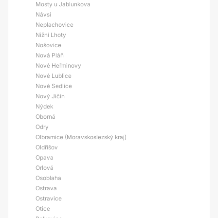
Mosty u Jablunkova
Návsí
Neplachovice
Nižní Lhoty
Nošovice
Nová Pláň
Nové Heřminovy
Nové Lublice
Nové Sedlice
Nový Jičín
Nýdek
Oborná
Odry
Olbramice (Moravskoslezský kraj)
Oldřišov
Opava
Orlová
Osoblaha
Ostrava
Ostravice
Otice