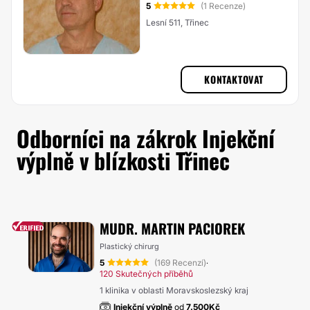
5
(1 Recenze)
Lesní 511, Třinec
KONTAKTOVAT
Odborníci na zákrok Injekční
výplně v blízkosti Třinec
MUDR. MARTIN PACIOREK
Plastický chirurg
5
(169 Recenzí)
·
120 Skutečných příběhů
1 klinika v oblasti Moravskoslezský kraj
Injekční výplně
od
7.500Kč