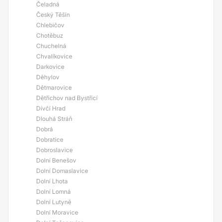
Čeladná
Český Těšín
Chlebičov
Chotěbuz
Chuchelná
Chvalíkovice
Darkovice
Děhylov
Dětmarovice
Dětřichov nad Bystřicí
Dívčí Hrad
Dlouhá Stráň
Dobrá
Dobratice
Dobroslavice
Dolní Benešov
Dolní Domaslavice
Dolní Lhota
Dolní Lomná
Dolní Lutyně
Dolní Moravice