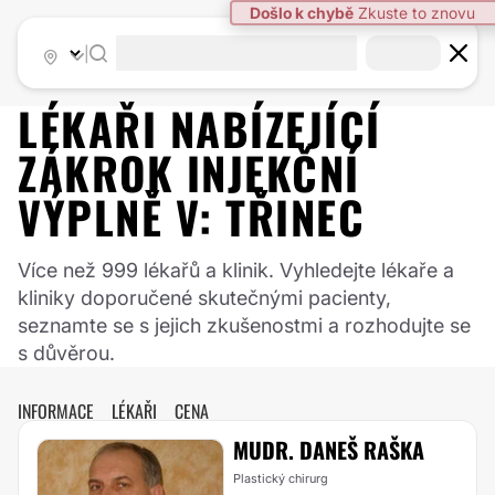
Došlo k chybě
Zkuste to znovu
|
LÉKAŘI NABÍZEJÍCÍ
ZÁKROK
INJEKČNÍ
VÝPLNĚ
V:
TŘINEC
Více než 999 lékařů a klinik. Vyhledejte lékaře a
kliniky doporučené skutečnými pacienty,
seznamte se s jejich zkušenostmi a rozhodujte se
s důvěrou.
INFORMACE
LÉKAŘI
CENA
MUDR. DANEŠ RAŠKA
Plastický chirurg