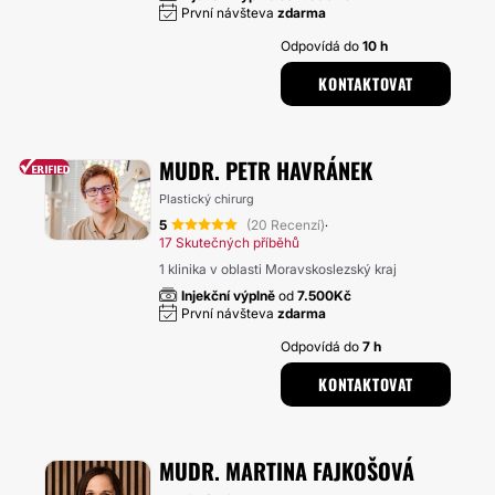
První návšteva
zdarma
Odpovídá do
10 h
KONTAKTOVAT
MUDR. PETR HAVRÁNEK
Plastický chirurg
5
(20 Recenzí)
·
17 Skutečných příběhů
1 klinika v oblasti Moravskoslezský kraj
Injekční výplně
od
7.500Kč
První návšteva
zdarma
Odpovídá do
7 h
KONTAKTOVAT
MUDR. MARTINA FAJKOŠOVÁ