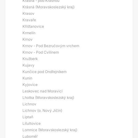
Krásná - pod Krásnou
Krásná (Moravskoslezský kraj)
Krasov
Kravaře
Křišťanovice
Krmelín
Krnov
Krnov - Pod Bezručovým vrchem
Krnov - Pod Cvilínem
Kružberk
Kujavy
Kunčice pod Ondřejníkem
Kunín
Kyjovice
Leskovec nad Moravicí
Lhotka (Moravskoslezský kraj)
Lichnov
Lichnov (o. Nový Jičín)
Liptaň
Litultovice
Lomnice (Moravskoslezský kraj)
Luboměř