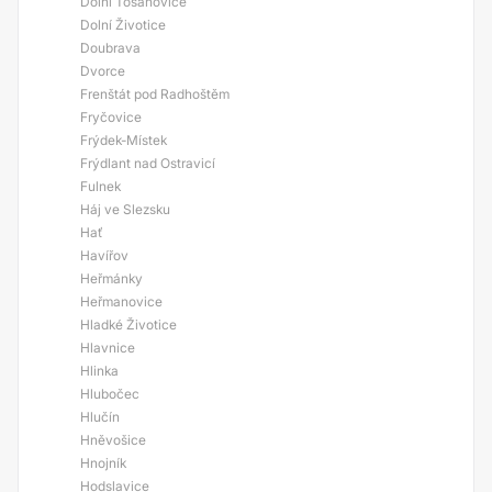
Dolní Tošanovice
Dolní Životice
Doubrava
Dvorce
Frenštát pod Radhoštěm
Fryčovice
Frýdek-Místek
Frýdlant nad Ostravicí
Fulnek
Háj ve Slezsku
Hať
Havířov
Heřmánky
Heřmanovice
Hladké Životice
Hlavnice
Hlinka
Hlubočec
Hlučín
Hněvošice
Hnojník
Hodslavice