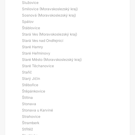
Služovice
Smilovice (Moravskoslezský kraj)
Sosnová (Moravskoslezský kraj)
Spálov
Štáblovice
Stará Ves (Moravskoslezský kraj)
Stará Ves nad Ondřejnicí
Staré Hamry
Staré Heřminovy
Staré Město (Moravskoslezský kraj)
Staré Těchanovice
Stařič
Starý Jičín
Stěbořice
Štěpánkovice
Štítina
Stonava
Stonava u Karviné
Strahovice
Štramberk
Střítěž