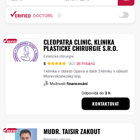
DOCTORS
CLEOPATRA CLINIC, KLINIKA
PLASTICKÉ CHIRURGIE S.R.O.
Estetická chirurgie
5
(62)
36 Příběhů
·
1 klinika v oblasti Opava a další 3 kliniky v oblasti
Moravskoslezský kraj
Možnosti
financování
Odpovídá do
3 h
KONTAKTOVAT
MUDR. TAISIR ZAKOUT
Plastický chirurg