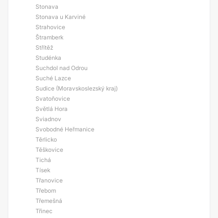
Stonava
Stonava u Karviné
Strahovice
Štramberk
Střítěž
Studénka
Suchdol nad Odrou
Suché Lazce
Sudice (Moravskoslezský kraj)
Svatoňovice
Světlá Hora
Sviadnov
Svobodné Heřmanice
Těrlicko
Těškovice
Tichá
Tísek
Třanovice
Třebom
Třemešná
Třinec