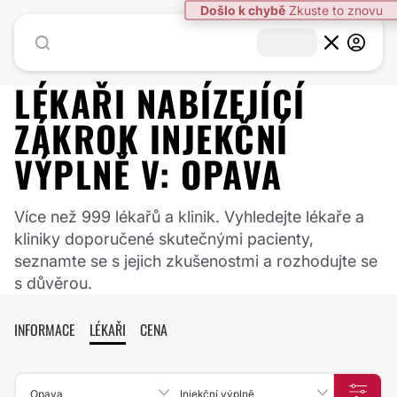
Došlo k chybě
Zkuste to znovu
LÉKAŘI NABÍZEJÍCÍ
ZÁKROK
INJEKČNÍ
VÝPLNĚ
V:
OPAVA
Více než 999 lékařů a klinik. Vyhledejte lékaře a
kliniky doporučené skutečnými pacienty,
seznamte se s jejich zkušenostmi a rozhodujte se
s důvěrou.
INFORMACE
LÉKAŘI
CENA
Opava
Injekční výplně