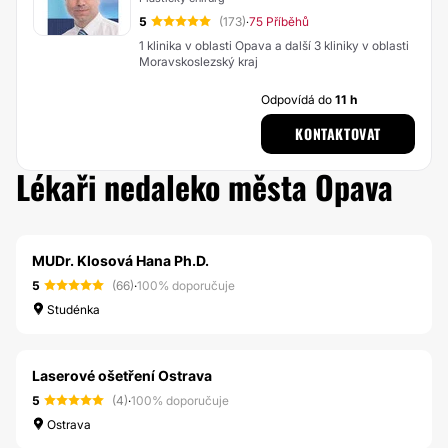
5
(173)
75 Příběhů
·
1 klinika v oblasti Opava a další 3 kliniky v oblasti
Moravskoslezský kraj
Odpovídá do
11 h
KONTAKTOVAT
Lékaři nedaleko města Opava
MUDr. Klosová Hana Ph.D.
5
(66)
·
100% doporučuje
Studénka
Laserové ošetření Ostrava
5
(4)
·
100% doporučuje
Ostrava