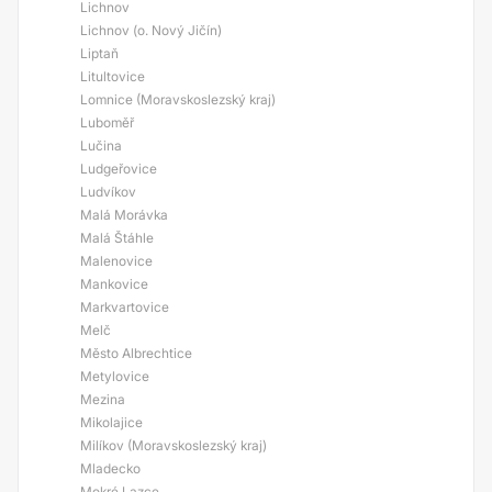
Lichnov
Lichnov (o. Nový Jičín)
Liptaň
Litultovice
Lomnice (Moravskoslezský kraj)
Luboměř
Lučina
Ludgeřovice
Ludvíkov
Malá Morávka
Malá Štáhle
Malenovice
Mankovice
Markvartovice
Melč
Město Albrechtice
Metylovice
Mezina
Mikolajice
Milíkov (Moravskoslezský kraj)
Mladecko
Mokré Lazce