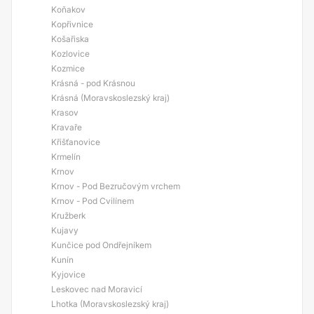
Koňakov
Kopřivnice
Košařiska
Kozlovice
Kozmice
Krásná - pod Krásnou
Krásná (Moravskoslezský kraj)
Krasov
Kravaře
Křišťanovice
Krmelín
Krnov
Krnov - Pod Bezručovým vrchem
Krnov - Pod Cvilínem
Kružberk
Kujavy
Kunčice pod Ondřejníkem
Kunín
Kyjovice
Leskovec nad Moravicí
Lhotka (Moravskoslezský kraj)