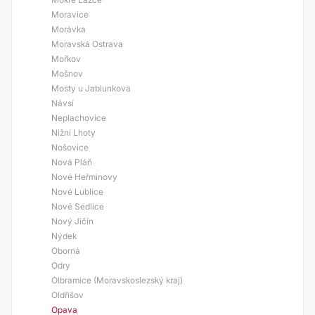
Moravice
Morávka
Moravská Ostrava
Mořkov
Mošnov
Mosty u Jablunkova
Návsí
Neplachovice
Nižní Lhoty
Nošovice
Nová Pláň
Nové Heřminovy
Nové Lublice
Nové Sedlice
Nový Jičín
Nýdek
Oborná
Odry
Olbramice (Moravskoslezský kraj)
Oldřišov
Opava