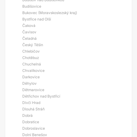
Budišovice
Bukovec (Moravskoslezský kraj)
Bystřice nad Olší
Čaková
Čavisov
Čeladná
Český Těšín
Chlebičov
Chotěbuz
Chuchelná
Chvalíkovice
Darkovice
Děhylov
Dětmarovice
Dětřichov nad Bystřicí
Dívčí Hrad
Dlouhá Stráň
Dobrá
Dobratice
Dobroslavice
Dolní Benešov