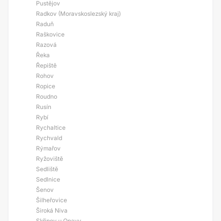
Pustějov
Radkov (Moravskoslezský kraj)
Raduň
Raškovice
Razová
Řeka
Řepiště
Rohov
Ropice
Roudno
Rusín
Rybí
Rychaltice
Rychvald
Rýmařov
Ryžoviště
Sedliště
Sedlnice
Šenov
Šilheřovice
Široká Niva
Skřipov u Opavy