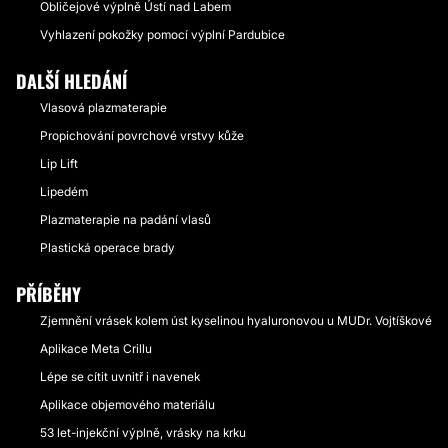
Obličejové výplně Ústí nad Labem
Vyhlazení pokožky pomocí výplní Pardubice
DALŠÍ HLEDÁNÍ
Vlasová plazmaterapie
Propichování povrchové vrstvy kůže
Lip Lift
Lipedém
Plazmaterapie na padání vlasů
Plastická operace brady
PŘÍBĚHY
Zjemnění vrásek kolem úst kyselinou hyaluronovou u MUDr. Vojtíškové
Aplikace Meta Crillu
Lépe se cítit uvnitř i navenek
Aplikace objemového materiálu
53 let-injekční výplně, vrásky na krku