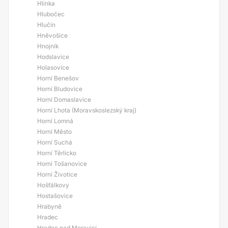
Hlinka
Hlubočec
Hlučín
Hněvošice
Hnojník
Hodslavice
Holasovice
Horní Benešov
Horní Bludovice
Horní Domaslavice
Horní Lhota (Moravskoslezský kraj)
Horní Lomná
Horní Město
Horní Suchá
Horní Těrlicko
Horní Tošanovice
Horní Životice
Hošťálkovy
Hostašovice
Hrabyně
Hradec
Hradec nad Moravicí