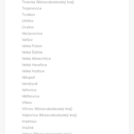
Trnávka (Moravskoslezský kraj)
Trojanovice
Tvrdkov
Uhlířov
Úvalno
Václavovice
Valšov
Velká Polom
Velká Štáhle
Velké Albrechtice
Velké Heraltice
Velké Hoštice
Vělopolí
Vendryně
Veřovice
Větřkovice
Vítkov
Vlčnov (Moravskoslezský kraj)
Vojkovice (Moravskoslezský kraj)
Vratimov
Vražné
Vrbice (Moravskoslezský kraj)