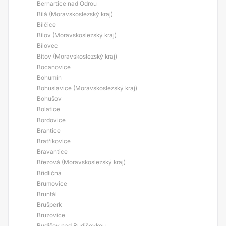
Bernartice nad Odrou
Bílá (Moravskoslezský kraj)
Bílčice
Bílov (Moravskoslezský kraj)
Bílovec
Bítov (Moravskoslezský kraj)
Bocanovice
Bohumín
Bohuslavice (Moravskoslezský kraj)
Bohušov
Bolatice
Bordovice
Brantice
Bratříkovice
Bravantice
Březová (Moravskoslezský kraj)
Břidličná
Brumovice
Bruntál
Brušperk
Bruzovice
Budišov nad Budišovkou