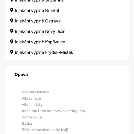
Injekční výplně Bruntál
Injekční výplně Ostrava
Injekční výplně Nový Jičín
Injekční výplně Kopřivnice
Injekční výplně Frýdek-Místek
Opava
Všechny lokality
Albrechtice
Albrechtičky
Andělská Hora (Moravskoslezský kraj)
Bartošovice
Baška
Bělá (Moravskoslezský kraj)