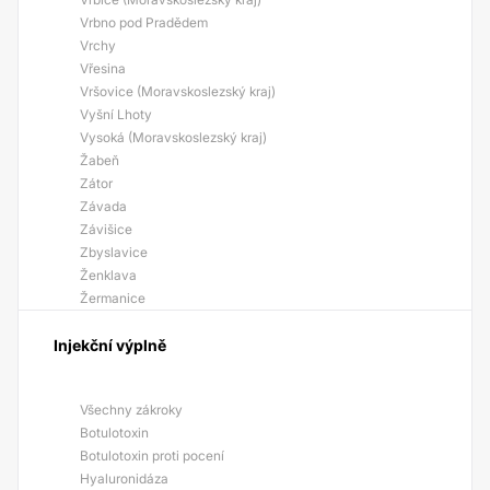
Vrbno pod Pradědem
Vrchy
Vřesina
Vršovice (Moravskoslezský kraj)
Vyšní Lhoty
Vysoká (Moravskoslezský kraj)
Žabeň
Zátor
Závada
Závišice
Zbyslavice
Ženklava
Žermanice
Injekční výplně
Všechny zákroky
Botulotoxin
Botulotoxin proti pocení
Hyaluronidáza