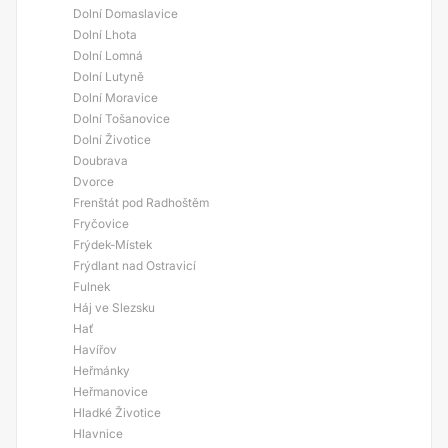
Dolní Domaslavice
Dolní Lhota
Dolní Lomná
Dolní Lutyně
Dolní Moravice
Dolní Tošanovice
Dolní Životice
Doubrava
Dvorce
Frenštát pod Radhoštěm
Fryčovice
Frýdek-Místek
Frýdlant nad Ostravicí
Fulnek
Háj ve Slezsku
Hať
Havířov
Heřmánky
Heřmanovice
Hladké Životice
Hlavnice