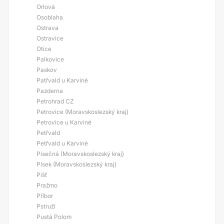
Orlová
Osoblaha
Ostrava
Ostravice
Otice
Palkovice
Paskov
Patřvald u Karviné
Pazderna
Petrohrad CZ
Petrovice (Moravskoslezský kraj)
Petrovice u Karviné
Petřvald
Petřvald u Karviné
Písečná (Moravskoslezský kraj)
Písek (Moravskoslezský kraj)
Píšť
Pražmo
Příbor
Pstruží
Pustá Polom