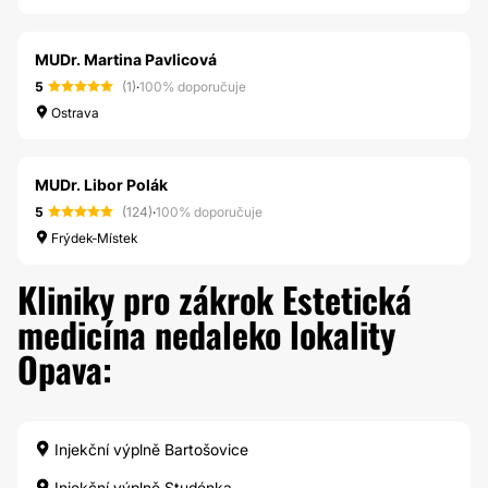
MUDr. Martina Pavlicová
5
(1)
·
100% doporučuje
Ostrava
MUDr. Libor Polák
5
(124)
·
100% doporučuje
Frýdek-Místek
Kliniky pro zákrok Estetická
medicína nedaleko lokality
Opava:
Injekční výplně Bartošovice
Injekční výplně Studénka