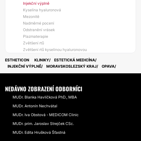
Injekční výplně
Kyselina hyaluronová
Mezonitě
Nadměrné pocení
Odstranění vrásek
Plazmaterapie
Zvětšení rtů
Zvětšení rtů kyselinou hyaluronovou
ESTHETICON
KLINIKY
ESTETICKÁ MEDICÍNA
INJEKČNÍ VÝPLNĚ
MORAVSKOSLEZSKÝ KRAJ
OPAVA
NEDÁVNO ZOBRAZENÍ ODBORNÍCI
MUDr. Blanka Havlíčková PhD., MBA
MUDr. Antonín Nechvátal
MUDr. Iva Obstová - MEDICOM Clinic
MUDr. prim. Jaroslav Strejček CSc.
MUDr. Edita Hrušková Šťastná