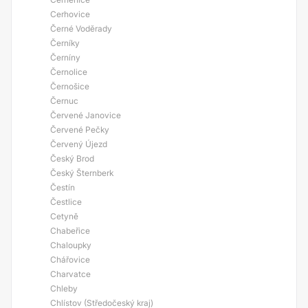
Cerhovice
Černé Voděrady
Černíky
Černíny
Černolice
Černošice
Černuc
Červené Janovice
Červené Pečky
Červený Újezd
Český Brod
Český Šternberk
Čestín
Čestlice
Cetyně
Chabeřice
Chaloupky
Chářovice
Charvatce
Chleby
Chlístov (Středočeský kraj)