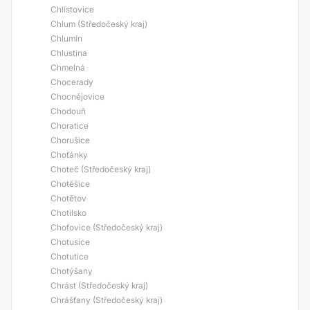
Chlístovice
Chlum (Středočeský kraj)
Chlumín
Chlustina
Chmelná
Chocerady
Chocnějovice
Chodouň
Choratice
Chorušice
Choťánky
Choteč (Středočeský kraj)
Chotěšice
Chotětov
Chotilsko
Choťovice (Středočeský kraj)
Chotusice
Chotutice
Chotýšany
Chrást (Středočeský kraj)
Chrášťany (Středočeský kraj)