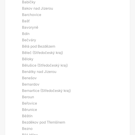
Babičky
Bakov nad Jizerou
Barchovice
Bašť
Bavoryně
Bdín
Bečváry
Bělá pod Bezdězem
Běleč (Středočeský kraj)
Běloky
Bělušice (Středočeský kraj)
Benátky nad Jizerou
Benešov
Bernardov
Bernartice (Středočeský kraj)
Beroun
Beřovice
Běrunice
Běštín
Bezděkov pod Třemšínem
Bezno
Bílá Hlína