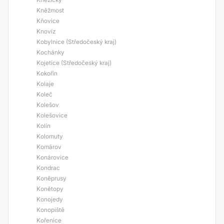
Kněžmost
Kňovice
Knovíz
Kobylnice (Středočeský kraj)
Kochánky
Kojetice (Středočeský kraj)
Kokořín
Kolaje
Koleč
Kolešov
Kolešovice
Kolín
Kolomuty
Komárov
Konárovice
Kondrac
Koněprusy
Konětopy
Konojedy
Konopiště
Kořenice