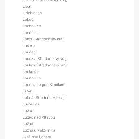
Liteň
Litichovice
Lobeč
Lochovice
Loděnice
Loket (Středočeský kraj)
Lošany
Loučeň
Loucká (Středočeský kraj)
Loukov (Středočeský kraj)
Loukovec
Louňovice
Louňovice pod Blaníkem
Lštění
Lubná (Středočeský kraj)
Luštěnice
Lužce
Lužec nad Vltavou
Lužná
Lužná u Rakovníka
Lysá nad Labem