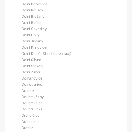
Dolní Beřkovice
Dolní Bousov
Dolní Břežany
Dolní Bučice
Dolní Chvatliny
Dolní Hbity
Dolní Jirčany
Dolní Kralovice
Dolní Krupá (Středočeský kraj)
Dolní Slivno
Dolní Stakory
Dolní Zimoř
Domanovice
Domousnice
Doubek
Doubravčany
Doubravčice
Doubravička
Drahelčice
Drahenice
Drahlín