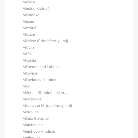
Měšice
Městec Králové
Městečko
Mezno
Mezouň
Milčice
Milešov (Středočeský kraj)
Miličín
Milín
Milostín
Milovece nad Labem
Milovice
Milovice nad Labem
Milý
Miřetice (Středočeský kraj)
Mirošovice
Miskovice (Středočeský kraj)
Mitrovice
Mladá Boleslav
Mnichovice
Mnichovo Hradiště
Mnihovice