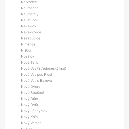
Netvořice
Neuměřice
Neumětely
Neustupov
Neveklov
Neveklovice
Nezabudice
Niměřice
Nižbor
Nosálov
Nová Telib
Nová Ves (Středočeský kraj)
Nová Ves pod Pleší
Nová Ves u Bakova
Nové Dvory
Nové Strašecí
Nový Dům
Nový Dvůr
Nový Jáchymov
Nový Knín
Nový Vestec
Nučice