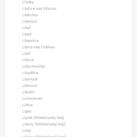
Lhotky
Libčice nad Vltavou
Liběchov
Libenice
Libeř
Libež
Líbeznice
Libice nad Cidlinou
Libiš
Liblice
Libochovičky
Libodřice
Libomyšl
Libovice
Libušín
Lichoceves
Lidice
Lipec
Lipník (Středočeský kraj)
Lišany (Středočeský kraj)
Líský
Líšnice (Středočeský kraj)