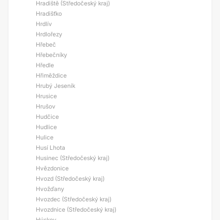
Hradiště (Středočeský kraj)
Hradišťko
Hrdlív
Hrdlořezy
Hřebeč
Hřebečníky
Hředle
Hřiměždice
Hrubý Jeseník
Hrusice
Hrušov
Hudčice
Hudlice
Hulice
Husí Lhota
Husinec (Středočeský kraj)
Hvězdonice
Hvozd (Středočeský kraj)
Hvožďany
Hvozdec (Středočeský kraj)
Hvozdnice (Středočeský kraj)
Hýskov