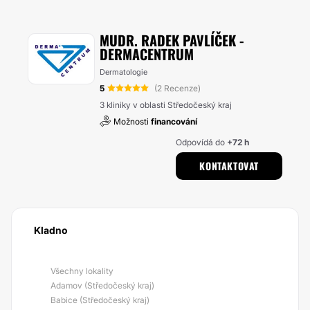
MUDR. RADEK PAVLÍČEK -
DERMACENTRUM
Dermatologie
5
(2 Recenze)
3 kliniky v oblasti Středočeský kraj
Možnosti
financování
Odpovídá do
+72 h
KONTAKTOVAT
Kladno
Všechny lokality
Adamov (Středočeský kraj)
Babice (Středočeský kraj)