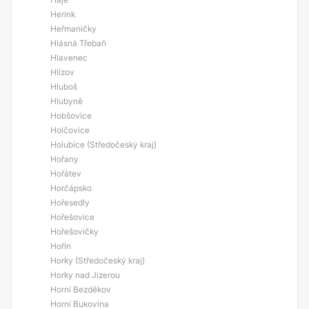
Herink
Heřmaničky
Hlásná Třebaň
Hlavenec
Hlízov
Hluboš
Hlubyně
Hobšovice
Holčovice
Holubice (Středočeský kraj)
Hořany
Hořátev
Horčápsko
Hořesedly
Hořešovice
Hořešovičky
Hořín
Horky (Středočeský kraj)
Horky nad Jizerou
Horní Bezděkov
Horní Bukovina