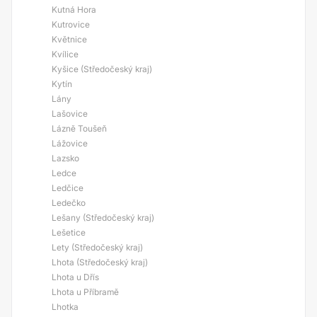
Kutná Hora
Kutrovice
Květnice
Kvílice
Kyšice (Středočeský kraj)
Kytín
Lány
Lašovice
Lázně Toušeň
Lážovice
Lazsko
Ledce
Ledčice
Ledečko
Lešany (Středočeský kraj)
Lešetice
Lety (Středočeský kraj)
Lhota (Středočeský kraj)
Lhota u Dřís
Lhota u Příbramě
Lhotka