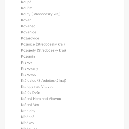
Koupě
Kouřim
Kouty (Středočeský kraj)
Kováň
Kovanec
Kovanice
Kozárovice
Kozmice (Středočeský kraj)
Kozojedy (Středočeský kraj)
Kozomín
Krakov
Krakovany
Krakovec
Královice (Středočeský kraj)
Kralupy nad Vltavou
Králův Dvůr
Krásná Hora nad Vltavou
Krásná Ves
Krchleby
Křečhoř
Křečkov
Křečovice