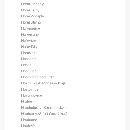
Horní Jelčany
Horní Kruty
Horní Počaply
Horní Slivno
Horoměřice
Horoušany
Hořovice
Hořovičky
Horušice
Hospozín
Hostín
Hostivice
Hostomice pod Brdy
Hostouň (Středočeský kraj)
Hostovlice
Hovorčovice
Hraběšín
Hracholusky (Středočeský kraj)
Hradčany (Středočeský kraj)
Hradečno
Hradešín