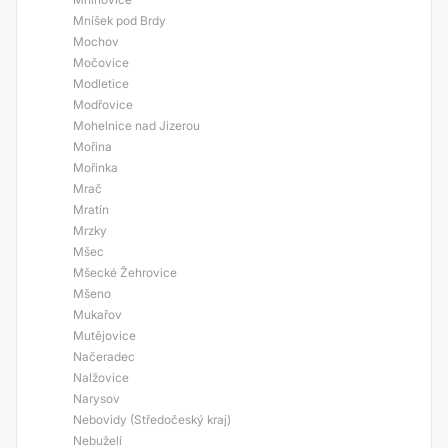
Mníšek pod Brdy
Mochov
Močovice
Modletice
Modřovice
Mohelnice nad Jizerou
Mořina
Mořinka
Mrač
Mratín
Mrzky
Mšec
Mšecké Žehrovice
Mšeno
Mukařov
Mutějovice
Načeradec
Nalžovice
Narysov
Nebovidy (Středočeský kraj)
Nebuželí