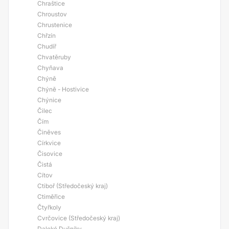
Chraštice
Chroustov
Chrustenice
Chřzín
Chudíř
Chvatěruby
Chyňava
Chýně
Chýně - Hostivice
Chýnice
Čilec
Čím
Činěves
Církvice
Čisovice
Čistá
Cítov
Ctiboř (Středočeský kraj)
Ctiměřice
Čtyřkoly
Cvrčovice (Středočeský kraj)
Daleké Dušníky