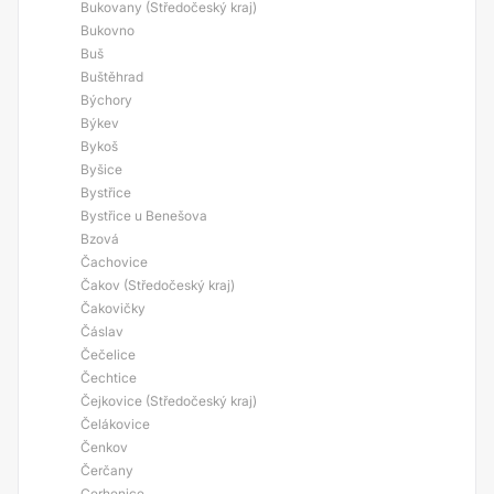
Bukovany (Středočeský kraj)
Bukovno
Buš
Buštěhrad
Býchory
Býkev
Bykoš
Byšice
Bystřice
Bystřice u Benešova
Bzová
Čachovice
Čakov (Středočeský kraj)
Čakovičky
Čáslav
Čečelice
Čechtice
Čejkovice (Středočeský kraj)
Čelákovice
Čenkov
Čerčany
Cerhenice