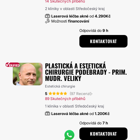
14 Skutečných příběhů
2 kliniky v oblasti Středočeský kraj
Laserová léčba akné
od
4.290Kč
Možnosti
financování
Odpovídá do
9 h
KONTAKTOVAT
PLASTICKÁ A ESTETICKÁ
CHIRURGIE PODĚBRADY - PRIM.
MUDR. VELIKÝ
Estetická chirurgie
5
(97 Recenzí)
·
89 Skutečných příběhů
1 klinika v oblasti Středočeský kraj
Laserová léčba akné
od
1.200Kč
Odpovídá do
7 h
KONTAKTOVAT