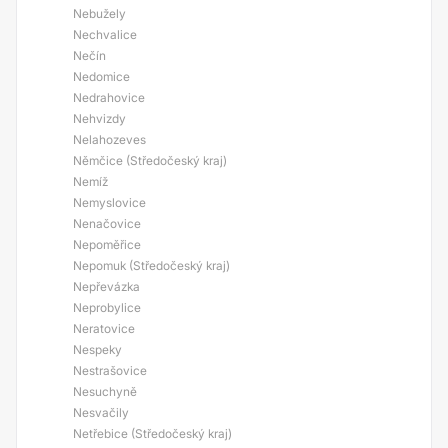
Nebužely
Nechvalice
Nečín
Nedomice
Nedrahovice
Nehvizdy
Nelahozeves
Němčice (Středočeský kraj)
Nemíž
Nemyslovice
Nenačovice
Nepoměřice
Nepomuk (Středočeský kraj)
Nepřevázka
Neprobylice
Neratovice
Nespeky
Nestrašovice
Nesuchyně
Nesvačily
Netřebice (Středočeský kraj)