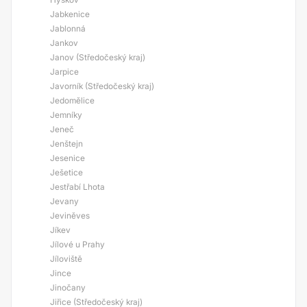
Jabkenice
Jablonná
Jankov
Janov (Středočeský kraj)
Jarpice
Javorník (Středočeský kraj)
Jedomělice
Jemníky
Jeneč
Jenštejn
Jesenice
Ješetice
Jestřabí Lhota
Jevany
Jeviněves
Jíkev
Jílové u Prahy
Jíloviště
Jince
Jinočany
Jiřice (Středočeský kraj)