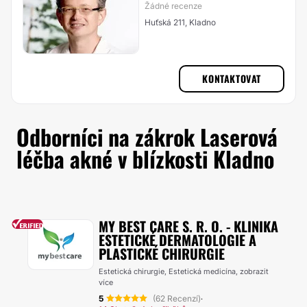
Žádné recenze
Huťská 211, Kladno
KONTAKTOVAT
Odborníci na zákrok Laserová
léčba akné v blízkosti Kladno
MY BEST CARE S. R. O. - KLINIKA
ESTETICKÉ DERMATOLOGIE A
PLASTICKÉ CHIRURGIE
Estetická chirurgie, Estetická medicína,
zobrazit
více
5
(62 Recenzí)
·