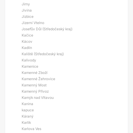
Jirny
Jivina
Jizbice
Jizerní Vtelno
Josefův Důl (Středočeský kraj)
Kačice
Kácov
Kadlín
Kaliště (Středočeský kraj)
Kalivody
Kamenice
Kamenné Zboží
Kamenné Žehrovice
Kamenný Most
Kamenný Přívoz
Kamýk nad Vltavou
Kanina
kapuce
Káraný
Karlík
Karlova Ves