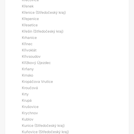
Křenek
Křenice (Středočeský kraj)
Křepenice
Křesetice
Křešín (Středočeský kraj)
Krhanice
Křinec
Křivoklát
Křivsoudov
Křížkový Újezdec
Krňany
Krnsko
Kropáčova Vrutice
Kroučová
Krty
Krupá
Krušovice
Krychnov
Kublov
Kunice (Středočeský kraj)
Kuňovice (Středočeský kraj)