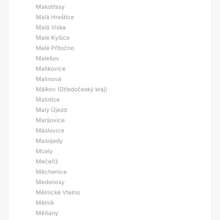
Makotřasy
Malá Hraštice
Malá Víska
Malé Kyšice
Malé Přítočno
Malešov
Malíkovice
Malinová
Málkov (Středočeský kraj)
Malotice
Malý Újezd
Maršovice
Máslovice
Masojedy
Mcely
Mečeříž
Měchenice
Medonosy
Mělnické Vtelno
Mělník
Měňany