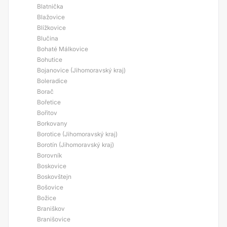
Blatnička
Blažovice
Blížkovice
Blučina
Bohaté Málkovice
Bohutice
Bojanovice (Jihomoravský kraj)
Boleradice
Borač
Bořetice
Bořitov
Borkovany
Borotice (Jihomoravský kraj)
Borotín (Jihomoravský kraj)
Borovník
Boskovice
Boskovštejn
Bošovice
Božice
Braniškov
Branišovice