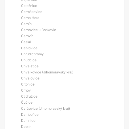
Čeložnice
Čermákovice
Černá Hora
Černín
Černovice u Boskovic
Černvír
Česká
Cetkovice
Chrudichromy
Chudčice
Chvalatice
Chvalkovice (Jihomoravský kraj)
Chvalovice
Citonice
Crhov
Ctidružice
Čučice
Cvrčovice (Jihomoravský kraj)
Dambořice
Damnice
Deblín