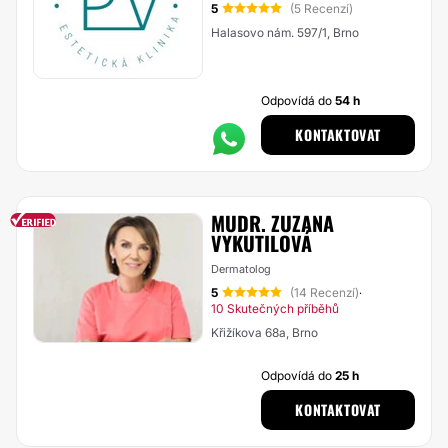
5
(5 Recenzí)
Halasovo nám. 597/1, Brno
Odpovídá do
54 h
KONTAKTOVAT
MUDR. ZUZANA
VYKUTILOVÁ
Dermatolog
5
(14 Recenzí)
·
10 Skutečných příběhů
Křižíkova 68a, Brno
Odpovídá do
25 h
KONTAKTOVAT