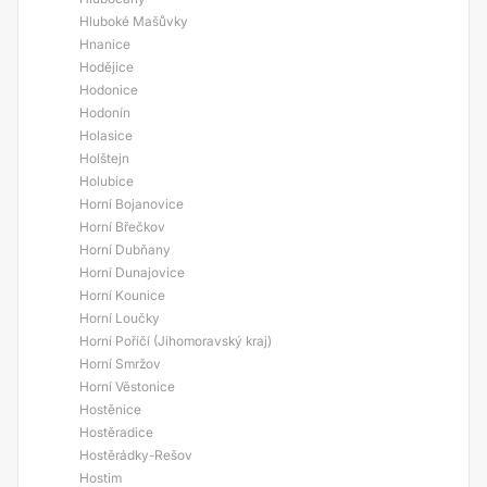
Hluboké Mašůvky
Hnanice
Hodějice
Hodonice
Hodonín
Holasice
Holštejn
Holubice
Horní Bojanovice
Horní Břečkov
Horní Dubňany
Horní Dunajovice
Horní Kounice
Horní Loučky
Horní Poříčí (Jihomoravský kraj)
Horní Smržov
Horní Věstonice
Hostěnice
Hostěradice
Hostěrádky-Rešov
Hostim