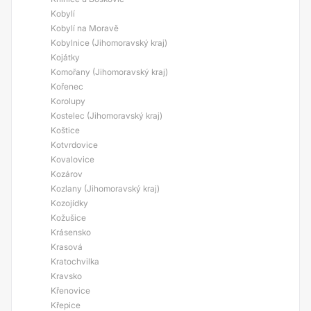
Kobylí
Kobylí na Moravě
Kobylnice (Jihomoravský kraj)
Kojátky
Komořany (Jihomoravský kraj)
Kořenec
Korolupy
Kostelec (Jihomoravský kraj)
Koštice
Kotvrdovice
Kovalovice
Kozárov
Kozlany (Jihomoravský kraj)
Kozojídky
Kožušice
Krásensko
Krasová
Kratochvilka
Kravsko
Křenovice
Křepice