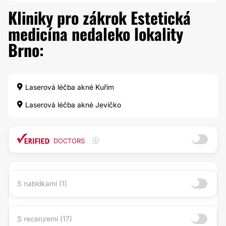
Kliniky pro zákrok Estetická
medicína nedaleko lokality
Brno:
Laserová léčba akné Kuřim
Laserová léčba akné Jevíčko
DOCTORS
S nabídkami (1)
S recenzemi (17)