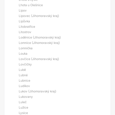
Lhota u Olešnice
Lipov
Lipovec (Jihomoravský kraj)
Lipůvka
Litobratřice
Litostrov
Loděnice (Jihomoravský kraj)
Lomnice (Jihomoravský kraj)
Lomnička
Louka
Lovčice (Jihomoravský kraj)
Lovčičky
Lubě
Lubné
Lubnice
Ludíkov
Lukov (Jihomoravský kraj)
Lukovany
Luleč
Lužice
Lysice