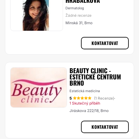
HRABÁLKOVÁ
Dermatolog
Žádné recenze
Minská 31, Brno
KONTAKTOVAT
BEAUTY CLINIC -
ESTETICKÉ CENTRUM
BRNO
Estetická medicína
5
(1 Recenze)
·
1 Skutečný příběh
Jiráskova 222/18, Brno
KONTAKTOVAT