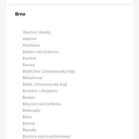
Brno
Všechny lokality
Adamov
Archlebov
Babice nad Svitavou
Bantice
Bavory
Bedřichov (Jihomoravský kraj)
Běhařovice
Běleč (Jihomoravský kraj)
Benešov u Boskovic
Bezkov
Bílovice nad Svitavou
Biskoupky
Bítov
Blanné
Blansko
Blatnice pod sv.Antonínkem