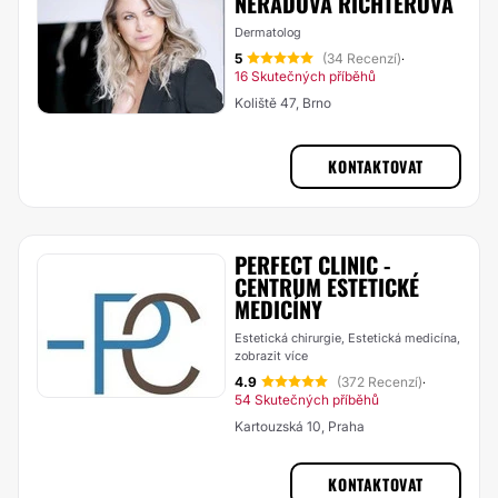
NERADOVÁ RICHTEROVÁ
Dermatolog
5
(34 Recenzí)
·
16 Skutečných příběhů
Koliště 47, Brno
KONTAKTOVAT
PERFECT CLINIC -
CENTRUM ESTETICKÉ
MEDICÍNY
Estetická chirurgie, Estetická medicína,
zobrazit více
4.9
(372 Recenzí)
·
54 Skutečných příběhů
Kartouzská 10, Praha
KONTAKTOVAT