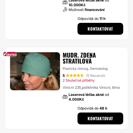
Laserová léčba akné
od
10.000Kč
Možnosti
financování
Odpovídá do
11 h
KONTAKTOVAT
MUDR. ZDENA
STRATILOVÁ
Plastický chirurg, Dermatolog
5
(5 Recenzí)
·
2 Skutečné příběhy
Vinicni 235,poliklinika Vinicni, Brno
Laserová léčba akné
od
4.000Kč
Odpovídá do
48 h
KONTAKTOVAT