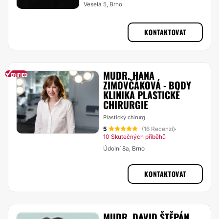
Veselá 5, Brno
KONTAKTOVAT
MUDR. HANA
ZIMOVČÁKOVÁ - BODY
KLINIKA PLASTICKÉ
CHIRURGIE
Plastický chirurg
5
(16 Recenzí)
·
10 Skutečných příběhů
Údolní 8a, Brno
KONTAKTOVAT
MUDR. DAVID ŠTĚPÁN