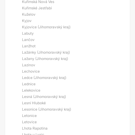
Kuřimská Nová Ves
Kuřimské Jestřabí
Kuželov
Kyjov
Kyjovice (Jihomoravský kraj)
Labuty
Lančov
Lanžhot
Lažánky (Jihomoravský kraj)
Lažany (Jihomoravský kraj)
Lazinov
Lechovice
Ledce (Jihomoravský kraj)
Lednice
Lelekovice
Lesná (Jihomoravský kraj)
Lesní Hluboké
Lesonice (Jihomoravský kraj)
Letonice
Letovice
Lhota Rapotina
Lhota u Lysic