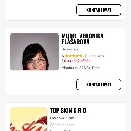
KONTAKTOVAT
MUDR. VERONIKA
FLÁŠAROVÁ
Dermatolog
5
(1 Recenze)
·
1 Skutečný příběh
Vinohrady 841/8a, Brno
KONTAKTOVAT
TOP SKIN S.R.O.
Estetická klinika
Žádné recenze