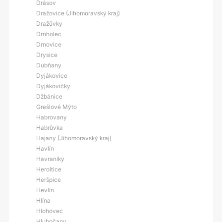
Drásov
Dražovice (Jihomoravský kraj)
Dražůvky
Drnholec
Drnovice
Drysice
Dubňany
Dyjákovice
Dyjákovičky
Džbánice
Grešlové Mýto
Habrovany
Habrůvka
Hajany (Jihomoravský kraj)
Havlín
Havraníky
Heroltice
Heršpice
Hevlín
Hlína
Hlohovec
Hlubočany