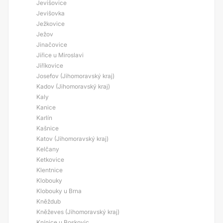
Jevišovice
Jevišovka
Ježkovice
Ježov
Jinačovice
Jiřice u Miroslavi
Jiříkovice
Josefov (Jihomoravský kraj)
Kadov (Jihomoravský kraj)
Kaly
Kanice
Karlín
Kašnice
Katov (Jihomoravský kraj)
Kelčany
Ketkovice
Klentnice
Klobouky
Klobouky u Brna
Kněždub
Kněževes (Jihomoravský kraj)
Knínice u Boskovic