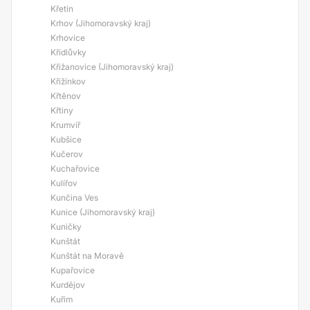
Křetín
Krhov (Jihomoravský kraj)
Krhovice
Křídlůvky
Křižanovice (Jihomoravský kraj)
Křižínkov
Křtěnov
Křtiny
Krumvíř
Kubšice
Kučerov
Kuchařovice
Kulířov
Kunčina Ves
Kunice (Jihomoravský kraj)
Kuničky
Kunštát
Kunštát na Moravě
Kupařovice
Kurdějov
Kuřim