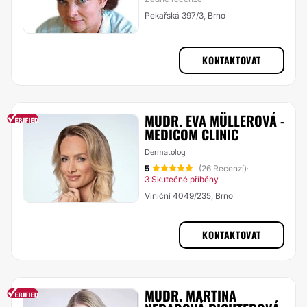
Pekařská 397/3, Brno
KONTAKTOVAT
MUDR. EVA MÜLLEROVÁ -
MEDICOM CLINIC
Dermatolog
5
(26 Recenzí)
·
3 Skutečné příběhy
Viniční 4049/235, Brno
KONTAKTOVAT
MUDR. MARTINA