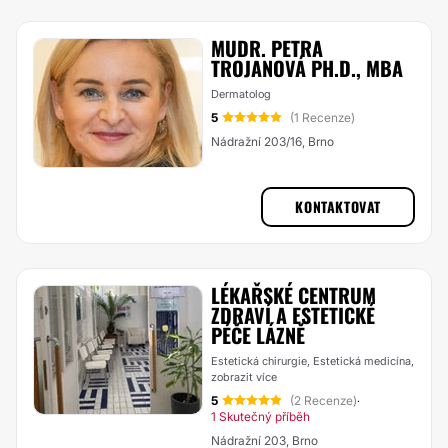
MUDR. PETRA
TROJANOVÁ PH.D., MBA
Dermatolog
5
(1 Recenze)
Nádražní 203/16, Brno
KONTAKTOVAT
LÉKAŘSKÉ CENTRUM
ZDRAVÍ A ESTETICKÉ
PÉČE LÁZNĚ
Estetická chirurgie, Estetická medicína,
zobrazit více
5
(2 Recenze)
·
1 Skutečný příběh
Nádražní 203, Brno