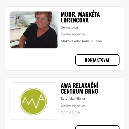
MUDR. MARKÉTA
LORENCOVÁ
Dermatolog
Žádné recenze
Makovského nám. 2, Brno
KONTAKTOVAT
AWA RELAXAČNÍ
CENTRUM BRNO
Estetická klinika
Žádné recenze
Orlí 16, Brno