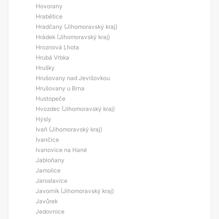
Hovorany
Hrabětice
Hradčany (Jihomoravský kraj)
Hrádek (Jihomoravský kraj)
Hroznová Lhota
Hrubá Vrbka
Hrušky
Hrušovany nad Jevišovkou
Hrušovany u Brna
Hustopeče
Hvozdec (Jihomoravský kraj)
Hýsly
Ivaň (Jihomoravský kraj)
Ivančice
Ivanovice na Hané
Jabloňany
Jamolice
Jaroslavice
Javorník (Jihomoravský kraj)
Javůrek
Jedovnice