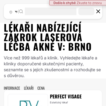
|
LÉKAŘI NABÍZEJÍCÍ
ZÁKROK
LASEROVÁ
LÉČBA AKNÉ
V:
BRNO
Více než 999 lékařů a klinik. Vyhledejte lékaře a
kliniky doporučené skutečnými pacienty,
seznamte se s jejich zkušenostmi a rozhodujte se
s důvěrou.
INFORMACE
LÉKAŘI
CENA
PERFECT VISAGE
Estetický lékař