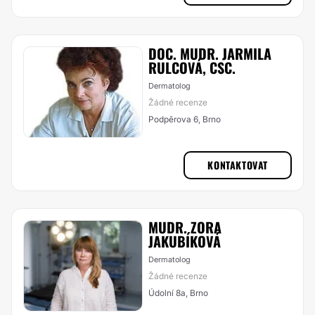
DOC. MUDR. JARMILA
RULCOVÁ, CSC.
Dermatolog
Žádné recenze
Podpěrova 6, Brno
KONTAKTOVAT
MUDR. ZORA
JAKUBÍKOVÁ
Dermatolog
Žádné recenze
Údolní 8a, Brno