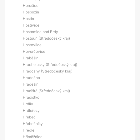
Horušice
Hospozín
Hostín
Hostivice
Hostomice pod Brdy
Hostouň (Středočeský kraj)
Hostovlice
Hovorčovice
Hraběšín
Hracholusky (Středočeský kraj)
Hradčany (Středočeský kraj)
Hradečno
Hradešín
Hradiště (Středočeský kraj)
Hradišťko
Hrdlív
Hrdlořezy
Hřebeč
Hřebečníky
Hředle
Hřiměždice