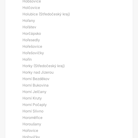
Hobšovice
Holčovice
Holubice (Středočeský kraj)
Hořany
Hořátev
Horčápsko
Hořesedly
Hořešovice
Hořešovičky
Hořín
Horky (Středočeský kraj)
Horky nad Jizerou
Horní Bezděkov
Horní Bukovina
Horní Jelčany
Horní Kruty
Horní Počaply
Horní Slivno
Horoměřice
Horoušany
Hořovice
Hořovičky