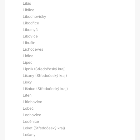
Libiš
Liblice
Libochovičky
Libodřice
Libomyšl
Libovice
Libušín
Lichoceves
Lidice
Lipec
Lipník (Středočeský kraj)
Lišany (Středočeský kraj)
Líský
Líšnice (Středočeský kraj)
Liteň
Litichovice
Lobeč
Lochovice
Loděnice
Loket (Středočeský kraj)
Lošany