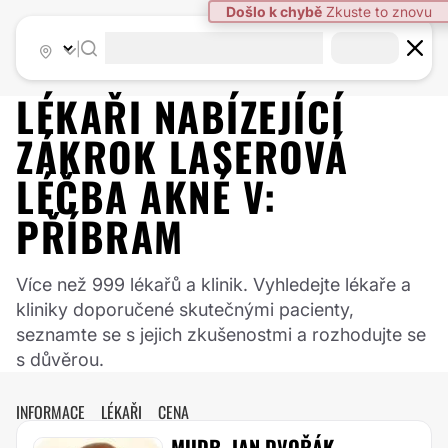
|
LÉKAŘI NABÍZEJÍCÍ
ZÁKROK
LASEROVÁ
LÉČBA AKNÉ
V:
PŘÍBRAM
Více než 999 lékařů a klinik. Vyhledejte lékaře a
kliniky doporučené skutečnými pacienty,
seznamte se s jejich zkušenostmi a rozhodujte se
s důvěrou.
INFORMACE
LÉKAŘI
CENA
MUDR. JAN DVOŘÁK