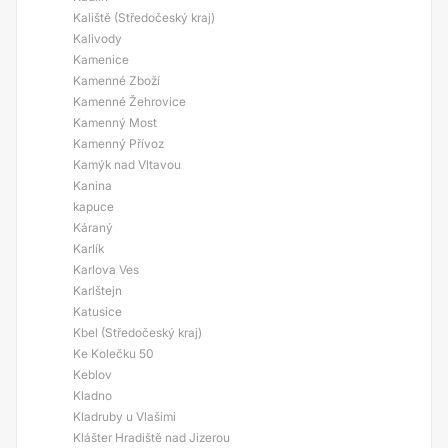
Kaliště (Středočeský kraj)
Kalivody
Kamenice
Kamenné Zboží
Kamenné Žehrovice
Kamenný Most
Kamenný Přívoz
Kamýk nad Vltavou
Kanina
kapuce
Káraný
Karlík
Karlova Ves
Karlštejn
Katusice
Kbel (Středočeský kraj)
Ke Kolečku 50
Keblov
Kladno
Kladruby u Vlašimi
Klášter Hradiště nad Jizerou