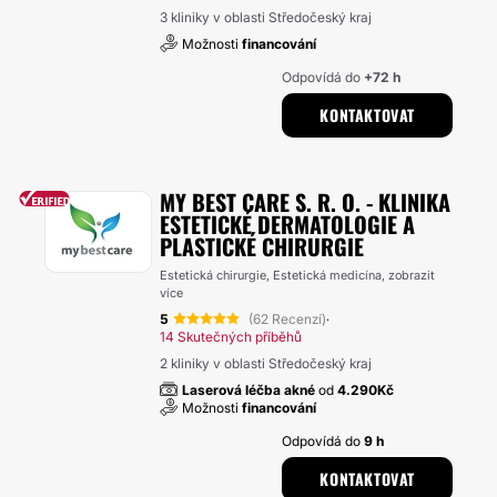
3 kliniky v oblasti Středočeský kraj
Možnosti
financování
Odpovídá do
+72 h
KONTAKTOVAT
MY BEST CARE S. R. O. - KLINIKA
ESTETICKÉ DERMATOLOGIE A
PLASTICKÉ CHIRURGIE
Estetická chirurgie, Estetická medicína,
zobrazit
více
5
(62 Recenzí)
·
14 Skutečných příběhů
2 kliniky v oblasti Středočeský kraj
Laserová léčba akné
od
4.290Kč
Možnosti
financování
Odpovídá do
9 h
KONTAKTOVAT