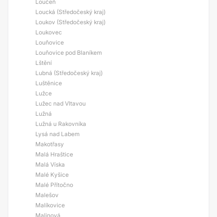
Loučeň
Loucká (Středočeský kraj)
Loukov (Středočeský kraj)
Loukovec
Louňovice
Louňovice pod Blaníkem
Lštění
Lubná (Středočeský kraj)
Luštěnice
Lužce
Lužec nad Vltavou
Lužná
Lužná u Rakovníka
Lysá nad Labem
Makotřasy
Malá Hraštice
Malá Víska
Malé Kyšice
Malé Přítočno
Malešov
Malíkovice
Malinová