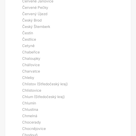
Červené Janovice
Červené Pečky
Červený Újezd
Český Brod
Český Šternberk
Čestín
Čestlice
Cetyně
Chabeřice
Chaloupky
Chářovice
Charvatce
Chleby
Chlístov (Středočeský kraj)
Chlístovice
Chlum (Středočeský kraj)
Chlumín
Chlustina
Chmelná
Chocerady
Chocnějovice
Chodouň