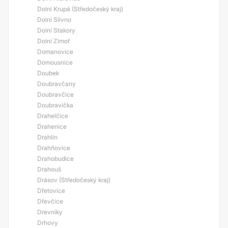
Dolní Krupá (Středočeský kraj)
Dolní Slivno
Dolní Stakory
Dolní Zimoř
Domanovice
Domousnice
Doubek
Doubravčany
Doubravčice
Doubravička
Drahelčice
Drahenice
Drahlín
Drahňovice
Drahobudice
Drahouš
Drásov (Středočeský kraj)
Dřetovice
Dřevčice
Drevníky
Drhovy