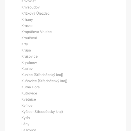
Křivoklát
Křivsoudov
Křížkový Újezdec
Krňany
Krnsko
Kropáčova Vrutice
Kroučová
Krty
Krupá
Krušovice
Krychnov
Kublov
Kunice (Středočeský kraj)
Kuňovice (Středočeský kraj)
Kutná Hora
Kutrovice
Květnice
Kvílice
Kyšice (Středočeský kraj)
Kytín
Lány
Lašovice