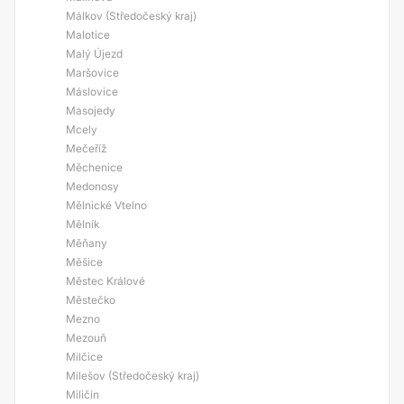
Málkov (Středočeský kraj)
Malotice
Malý Újezd
Maršovice
Máslovice
Masojedy
Mcely
Mečeříž
Měchenice
Medonosy
Mělnické Vtelno
Mělník
Měňany
Měšice
Městec Králové
Městečko
Mezno
Mezouň
Milčice
Milešov (Středočeský kraj)
Miličín