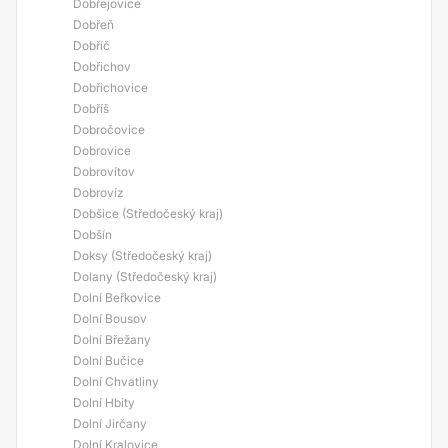
Dobřejovice
Dobřeň
Dobříč
Dobřichov
Dobřichovice
Dobříš
Dobročovice
Dobrovice
Dobrovítov
Dobrovíz
Dobšice (Středočeský kraj)
Dobšín
Doksy (Středočeský kraj)
Dolany (Středočeský kraj)
Dolní Beřkovice
Dolní Bousov
Dolní Břežany
Dolní Bučice
Dolní Chvatliny
Dolní Hbity
Dolní Jirčany
Dolní Kralovice