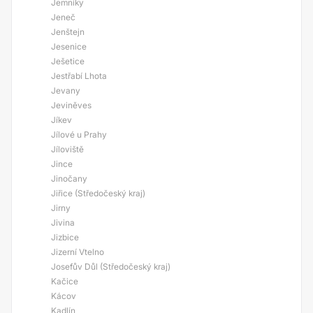
Jemníky
Jeneč
Jenštejn
Jesenice
Ješetice
Jestřabí Lhota
Jevany
Jeviněves
Jíkev
Jílové u Prahy
Jíloviště
Jince
Jinočany
Jiřice (Středočeský kraj)
Jirny
Jivina
Jizbice
Jizerní Vtelno
Josefův Důl (Středočeský kraj)
Kačice
Kácov
Kadlín