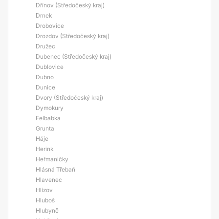
Dřínov (Středočeský kraj)
Drnek
Drobovice
Drozdov (Středočeský kraj)
Družec
Dubenec (Středočeský kraj)
Dublovice
Dubno
Dunice
Dvory (Středočeský kraj)
Dymokury
Felbabka
Grunta
Háje
Herink
Heřmaničky
Hlásná Třebaň
Hlavenec
Hlízov
Hluboš
Hlubyně