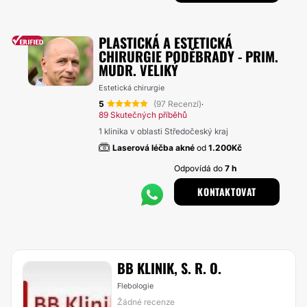
PLASTICKÁ A ESTETICKÁ
CHIRURGIE PODĚBRADY - PRIM.
MUDR. VELIKÝ
Estetická chirurgie
5
(97 Recenzí)
·
89 Skutečných příběhů
1 klinika v oblasti Středočeský kraj
Laserová léčba akné
od
1.200Kč
Odpovídá do
7 h
KONTAKTOVAT
BB KLINIK, S. R. O.
Flebologie
Žádné recenze