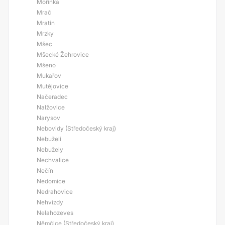
Mořinka
Mrač
Mratín
Mrzky
Mšec
Mšecké Žehrovice
Mšeno
Mukařov
Mutějovice
Načeradec
Nalžovice
Narysov
Nebovidy (Středočeský kraj)
Nebuželí
Nebužely
Nechvalice
Nečín
Nedomice
Nedrahovice
Nehvizdy
Nelahozeves
Němčice (Středočeský kraj)