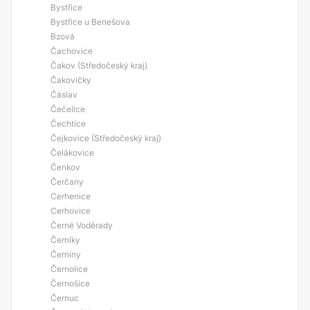
Bystřice
Bystřice u Benešova
Bzová
Čachovice
Čakov (Středočeský kraj)
Čakovičky
Čáslav
Čečelice
Čechtice
Čejkovice (Středočeský kraj)
Čelákovice
Čenkov
Čerčany
Cerhenice
Cerhovice
Černé Voděrady
Černíky
Černíny
Černolice
Černošice
Černuc