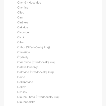
Chýně - Hostivice
Chýnice
Čilec
Čím
Činěves
Církvice
Čisovice
Čistá
Cítov
Ctiboř (Středočeský kraj)
Ctiměřice
Čtyřkoly
Cvrčovice (Středočeský kraj)
Daleké Dušníky
Dalovice (Středočeský kraj)
Davle
Děkanovice
Děkov
Divišov
Dlouhá Lhota (Středočeský kraj)
Dlouhopolsko