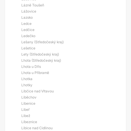
Lázně Toušeň
Lážovice
Lazsko
Ledce
Ledčice
Ledečko
Lešany (Středočeský kraj)
Lešetice
Lety (Středočeský kraj)
Lhota (Středočeský kraj)
Lhota u Dřís
Lhota u Příbramě
Lhotka
Lhotky
Libčice nad Vltavou
Liběchov
Libenice
Libeř
Libež
Líbeznice
Libice nad Cidlinou