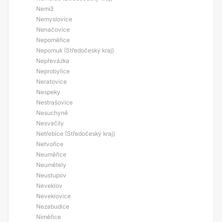
Nemíž
Nemyslovice
Nenačovice
Nepoměřice
Nepomuk (Středočeský kraj)
Nepřevázka
Neprobylice
Neratovice
Nespeky
Nestrašovice
Nesuchyně
Nesvačily
Netřebice (Středočeský kraj)
Netvořice
Neuměřice
Neumětely
Neustupov
Neveklov
Neveklovice
Nezabudice
Niměřice