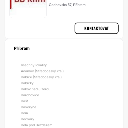
Čechovská 57, Příbram
KONTAKTOVAT
Příbram
Všechny lokality
Adamov (Středočeský kraj)
Babice (Středočeský kraj)
Babičky
Bakov nad Jizerou
Barchovice
Bašť
Bavoryně
Bdín
Bečváry
Bělá pod Bezdězem