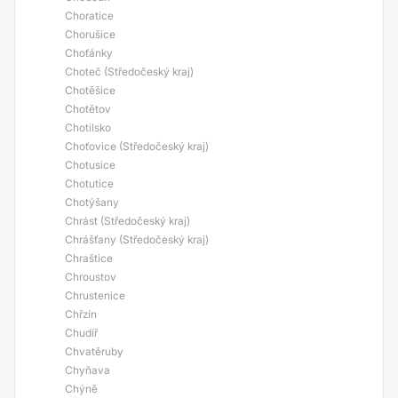
Choratice
Chorušice
Choťánky
Choteč (Středočeský kraj)
Chotěšice
Chotětov
Chotilsko
Choťovice (Středočeský kraj)
Chotusice
Chotutice
Chotýšany
Chrást (Středočeský kraj)
Chrášťany (Středočeský kraj)
Chraštice
Chroustov
Chrustenice
Chřzín
Chudíř
Chvatěruby
Chyňava
Chýně