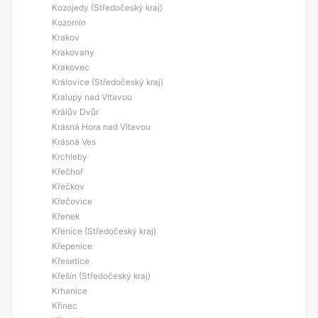
Kozojedy (Středočeský kraj)
Kozomín
Krakov
Krakovany
Krakovec
Královice (Středočeský kraj)
Kralupy nad Vltavou
Králův Dvůr
Krásná Hora nad Vltavou
Krásná Ves
Krchleby
Křečhoř
Křečkov
Křečovice
Křenek
Křenice (Středočeský kraj)
Křepenice
Křesetice
Křešín (Středočeský kraj)
Krhanice
Křinec