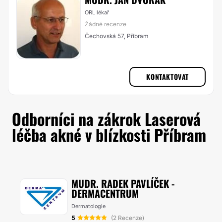
ORL lékař
Žádné recenze
Čechovská 57, Příbram
KONTAKTOVAT
Odborníci na zákrok Laserová
léčba akné v blízkosti Příbram
MUDR. RADEK PAVLÍČEK -
DERMACENTRUM
Dermatologie
5
(2 Recenze)