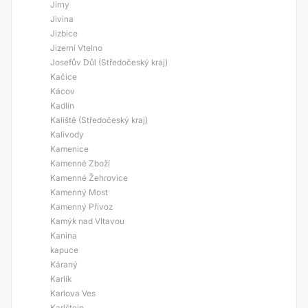
Jirny
Jivina
Jizbice
Jizerní Vtelno
Josefův Důl (Středočeský kraj)
Kačice
Kácov
Kadlín
Kaliště (Středočeský kraj)
Kalivody
Kamenice
Kamenné Zboží
Kamenné Žehrovice
Kamenný Most
Kamenný Přívoz
Kamýk nad Vltavou
Kanina
kapuce
Káraný
Karlík
Karlova Ves
Karlštejn