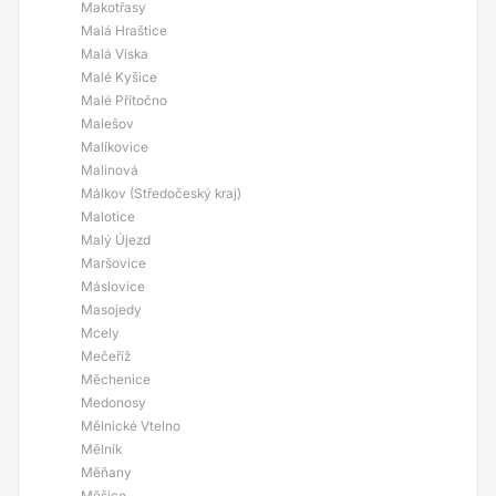
Makotřasy
Malá Hraštice
Malá Víska
Malé Kyšice
Malé Přítočno
Malešov
Malíkovice
Malinová
Málkov (Středočeský kraj)
Malotice
Malý Újezd
Maršovice
Máslovice
Masojedy
Mcely
Mečeříž
Měchenice
Medonosy
Mělnické Vtelno
Mělník
Měňany
Měšice