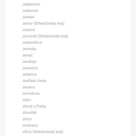
Jabkenice
Jablonná
Jankov
Janov (Středočeský kraj)
Jarpice
Javorník (Středočeský kraj)
Jedomělice
Jemníky
Jeneč
Jenštejn
Jesenice
Ješetice
Jestřabí Lhota
Jevany
Jeviněves
Jíkev
Jílové u Prahy
Jíloviště
Jince
Jinočany
Jiřice (Středočeský kraj)