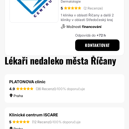
Dermatologie
5
(2 Recenze)
1 klinika v oblasti Říčany a další 2
kliniky v oblasti Středočeský kraj
Možnosti
financování
Odpovídá do
+72 h
KONTAKTOVAT
Lékaři nedaleko města Říčany
PLATONOVA clinic
4.9
(36 Recenzí)
·
100% doporučuje
Praha
Klinické centrum ISCARE
5
(12 Recenzí)
·
100% doporučuje
Praha