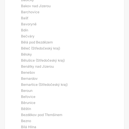
Bakov nad Jizerou
Barchovice
Bašť
Bavoryně
Bdín
Bečváry
Bělá pod Bezdězem
Běleč (Středočeský kraj)
Běloky
Bělušice (Středočeský kraj)
Benátky nad Jizerou
Benešov
Bernardov
Bernartice (Středočeský kraj)
Beroun
Beřovice
Běrunice
Běštín
Bezděkov pod Třemšínem
Bezno
Bílá Hlína