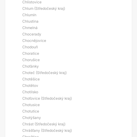
Chlístovice
Chlum (Středočeský kraj)
Chlumín
Chlustina
Chmelná
Chocerady
Chocnějovice
Chodouň
Choratice
Chorušice
Choťánky
Choteč (Středočeský kraj)
Chotěšice
Chotětov
Chotilsko
Choťovice (Středočeský kraj)
Chotusice
Chotutice
Chotýšany
Chrást (Středočeský kraj)
Chrášťany (Středočeský kraj)
Chraštice