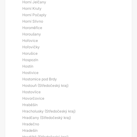
Horní Jelčany
Horní Kruty
Horní Počaply
Horní Slivno
Horoměřice
Horoušany
Hořovice
Hořovičky
Horušice
Hospozín
Hostín
Hostivice
Hostomice pod Brdy
Hostouň (Středočeský kraj)
Hostovlice
Hovorčovice
Hraběšín
Hracholusky (Středočeský kraj)
Hradčany (Středočeský kraj)
Hradečno
Hradešín
Hradiště (Středočeský kraj)