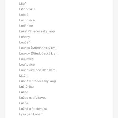
Liteň
Litichovice
Lobeč
Lochovice
Loděnice
Loket (Středočeský kraj)
Lošany
Loučeň
Loucká (Středočeský kraj)
Loukov (Středočeský kraj)
Loukovec
Louňovice
Louňovice pod Blaníkem
Lštění
Lubná (Středočeský kraj)
Luštěnice
Lužce
Lužec nad Vltavou
Lužná
Lužná u Rakovníka
Lysá nad Labem