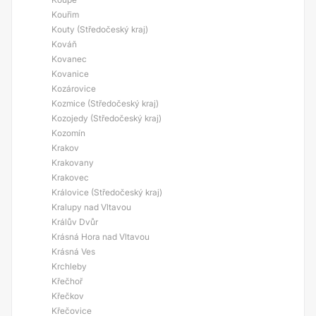
Kouřim
Kouty (Středočeský kraj)
Kováň
Kovanec
Kovanice
Kozárovice
Kozmice (Středočeský kraj)
Kozojedy (Středočeský kraj)
Kozomín
Krakov
Krakovany
Krakovec
Královice (Středočeský kraj)
Kralupy nad Vltavou
Králův Dvůr
Krásná Hora nad Vltavou
Krásná Ves
Krchleby
Křečhoř
Křečkov
Křečovice