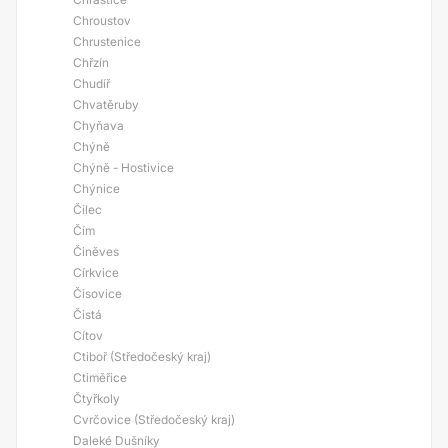
Chroustov
Chrustenice
Chřzín
Chudíř
Chvatěruby
Chyňava
Chýně
Chýně - Hostivice
Chýnice
Čilec
Čím
Činěves
Církvice
Čisovice
Čistá
Cítov
Ctiboř (Středočeský kraj)
Ctiměřice
Čtyřkoly
Cvrčovice (Středočeský kraj)
Daleké Dušníky