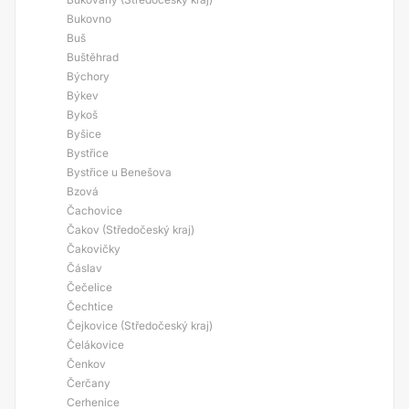
Bukovno
Buš
Buštěhrad
Býchory
Býkev
Bykoš
Byšice
Bystřice
Bystřice u Benešova
Bzová
Čachovice
Čakov (Středočeský kraj)
Čakovičky
Čáslav
Čečelice
Čechtice
Čejkovice (Středočeský kraj)
Čelákovice
Čenkov
Čerčany
Cerhenice