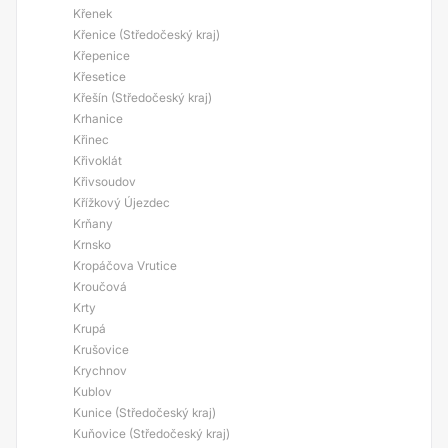
Křenek
Křenice (Středočeský kraj)
Křepenice
Křesetice
Křešín (Středočeský kraj)
Krhanice
Křinec
Křivoklát
Křivsoudov
Křížkový Újezdec
Krňany
Krnsko
Kropáčova Vrutice
Kroučová
Krty
Krupá
Krušovice
Krychnov
Kublov
Kunice (Středočeský kraj)
Kuňovice (Středočeský kraj)