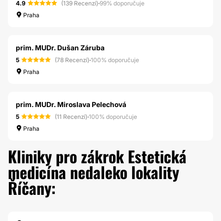
4.9
(139 Recenzí)
·
99% doporučuje
Praha
prim. MUDr. Dušan Záruba
5
(78 Recenzí)
·
100% doporučuje
Praha
prim. MUDr. Miroslava Pelechová
5
(11 Recenzí)
·
100% doporučuje
Praha
Kliniky pro zákrok Estetická
medicína nedaleko lokality
Říčany: