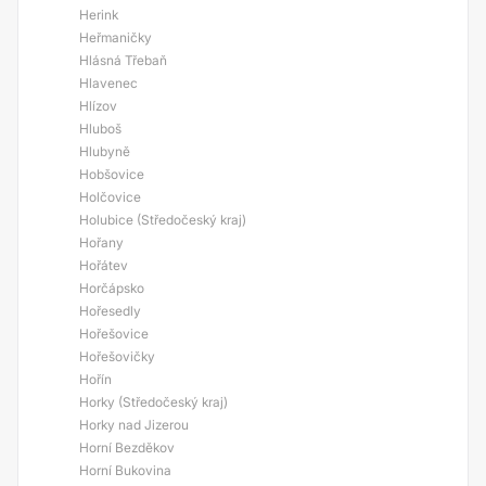
Herink
Heřmaničky
Hlásná Třebaň
Hlavenec
Hlízov
Hluboš
Hlubyně
Hobšovice
Holčovice
Holubice (Středočeský kraj)
Hořany
Hořátev
Horčápsko
Hořesedly
Hořešovice
Hořešovičky
Hořín
Horky (Středočeský kraj)
Horky nad Jizerou
Horní Bezděkov
Horní Bukovina