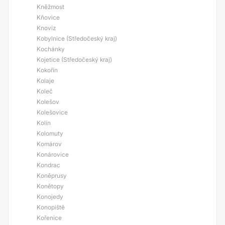
Kněžmost
Kňovice
Knovíz
Kobylnice (Středočeský kraj)
Kochánky
Kojetice (Středočeský kraj)
Kokořín
Kolaje
Koleč
Kolešov
Kolešovice
Kolín
Kolomuty
Komárov
Konárovice
Kondrac
Koněprusy
Konětopy
Konojedy
Konopiště
Kořenice