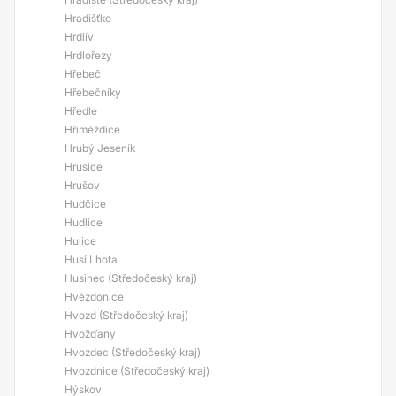
Hradišťko
Hrdlív
Hrdlořezy
Hřebeč
Hřebečníky
Hředle
Hřiměždice
Hrubý Jeseník
Hrusice
Hrušov
Hudčice
Hudlice
Hulice
Husí Lhota
Husinec (Středočeský kraj)
Hvězdonice
Hvozd (Středočeský kraj)
Hvožďany
Hvozdec (Středočeský kraj)
Hvozdnice (Středočeský kraj)
Hýskov