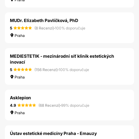
MUDr. Elizabeth Pavlíčková, PhD
5
(8 Recenzí)
·
100% doporučuje
Praha
MEDIESTETIK - mezinárodní síť klinik estetických
inovací
5
(156 Recenzí)
·
100% doporučuje
Praha
Asklepion
4.9
(68 Recenzí)
·
99% doporučuje
Praha
Ústav estetické medicíny Praha - Emauzy