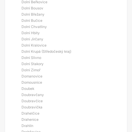
Dolní Beřkovice
Dolní Bousov
Dolní Břežany
Dolní Bučice
Dolní Chvatliny
Dolní Hbity
Dolní Jirčany
Dolní Kralovice
Dolní Krupá (Středočeský kraj)
Dolní Slivno
Dolní Stakory
Dolní Zimoř
Domanovice
Domousnice
Doubek
Doubravčany
Doubravčice
Doubravička
Drahelčice
Drahenice
Drahlín
Drahňovice