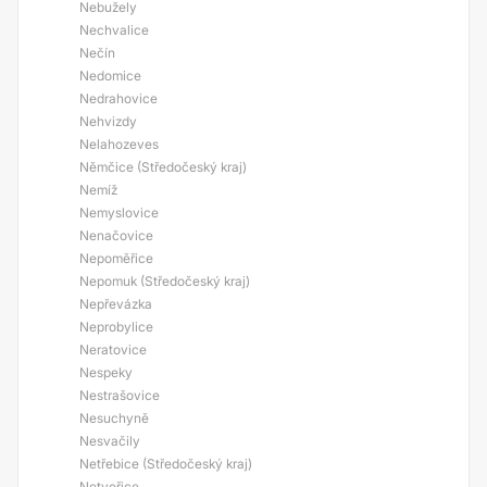
Nebužely
Nechvalice
Nečín
Nedomice
Nedrahovice
Nehvizdy
Nelahozeves
Němčice (Středočeský kraj)
Nemíž
Nemyslovice
Nenačovice
Nepoměřice
Nepomuk (Středočeský kraj)
Nepřevázka
Neprobylice
Neratovice
Nespeky
Nestrašovice
Nesuchyně
Nesvačily
Netřebice (Středočeský kraj)
Netvořice