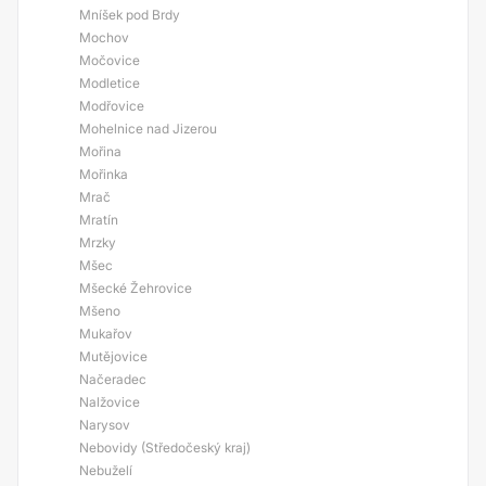
Mníšek pod Brdy
Mochov
Močovice
Modletice
Modřovice
Mohelnice nad Jizerou
Mořina
Mořinka
Mrač
Mratín
Mrzky
Mšec
Mšecké Žehrovice
Mšeno
Mukařov
Mutějovice
Načeradec
Nalžovice
Narysov
Nebovidy (Středočeský kraj)
Nebuželí