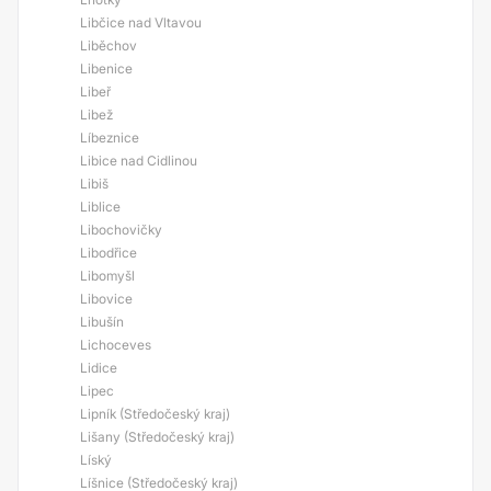
Libčice nad Vltavou
Liběchov
Libenice
Libeř
Libež
Líbeznice
Libice nad Cidlinou
Libiš
Liblice
Libochovičky
Libodřice
Libomyšl
Libovice
Libušín
Lichoceves
Lidice
Lipec
Lipník (Středočeský kraj)
Lišany (Středočeský kraj)
Líský
Líšnice (Středočeský kraj)