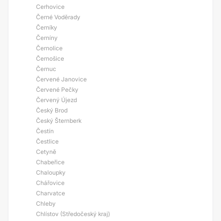
Cerhovice
Černé Voděrady
Černíky
Černíny
Černolice
Černošice
Černuc
Červené Janovice
Červené Pečky
Červený Újezd
Český Brod
Český Šternberk
Čestín
Čestlice
Cetyně
Chabeřice
Chaloupky
Chářovice
Charvatce
Chleby
Chlístov (Středočeský kraj)