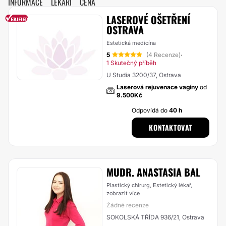
INFORMACE
LÉKAŘI
CENA
LASEROVÉ OŠETŘENÍ
OSTRAVA
Estetická medicína
5
(4 Recenze)
·
1 Skutečný příběh
U Studia 3200/37, Ostrava
Laserová rejuvenace vagíny
od
9.500Kč
Odpovídá do
40 h
KONTAKTOVAT
MUDR. ANASTASIA BAL
Plastický chirurg, Estetický lékař,
zobrazit více
Žádné recenze
SOKOLSKÁ TŘÍDA 936/21, Ostrava