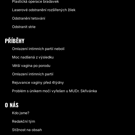
Plastická operace bradavek
Laserové odstranění rozšířených žilek
Odstranění tetování
Odstranit strie
PŘÍBĚHY
Omlazení intimních partií nebolí
Moc nadšená z výsledku
Větší vagína po porodu
Omlazení intimních partií
Rejuvance vagíny před 4týdny
Problém s únikem moči vyřešen u MUDr. Skřivánka
O NÁS
Kdo jsme?
Redakční tým
Stížnost na obsah