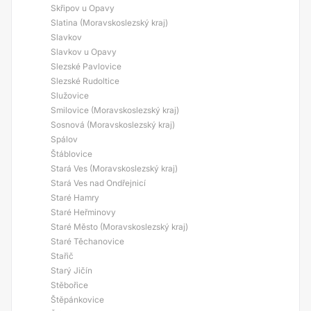
Skřipov u Opavy
Slatina (Moravskoslezský kraj)
Slavkov
Slavkov u Opavy
Slezské Pavlovice
Slezské Rudoltice
Služovice
Smilovice (Moravskoslezský kraj)
Sosnová (Moravskoslezský kraj)
Spálov
Štáblovice
Stará Ves (Moravskoslezský kraj)
Stará Ves nad Ondřejnicí
Staré Hamry
Staré Heřminovy
Staré Město (Moravskoslezský kraj)
Staré Těchanovice
Stařič
Starý Jičín
Stěbořice
Štěpánkovice