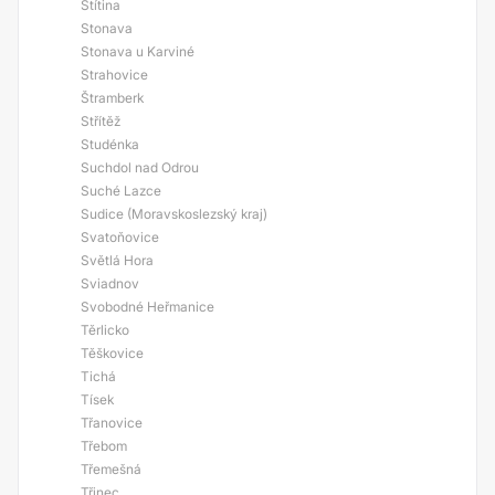
Štítina
Stonava
Stonava u Karviné
Strahovice
Štramberk
Střítěž
Studénka
Suchdol nad Odrou
Suché Lazce
Sudice (Moravskoslezský kraj)
Svatoňovice
Světlá Hora
Sviadnov
Svobodné Heřmanice
Těrlicko
Těškovice
Tichá
Tísek
Třanovice
Třebom
Třemešná
Třinec