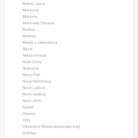
Mokré Lazce
Moravice
Morávka
Moravská Ostrava
Mořkov
Mošnov
Mosty u Jablunkova
Návsí
Neplachovice
Nižní Lhoty
Nošovice
Nová Pláň
Nové Heřminovy
Nové Lublice
Nové Sedlice
Nový Jičín
Nýdek
Oborná
Odry
Olbramice (Moravskoslezský kraj)
Oldřišov