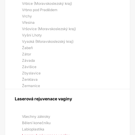
Vrbice (Moravskoslezský kraj)
Vrbno pod Pradědem
Vrchy
Vřesina
Vršovice (Moravskoslezský kraj)
Vyšní Lhoty
Vysoká (Moravskoslezský kraj)
Žabeň
Zátor
Závada
Závišice
Zbyslavice
Ženklava
Žermanice
Laserová rejuvenace vagíny
Všechny zákroky
Bělení konečníku
Labioplastika