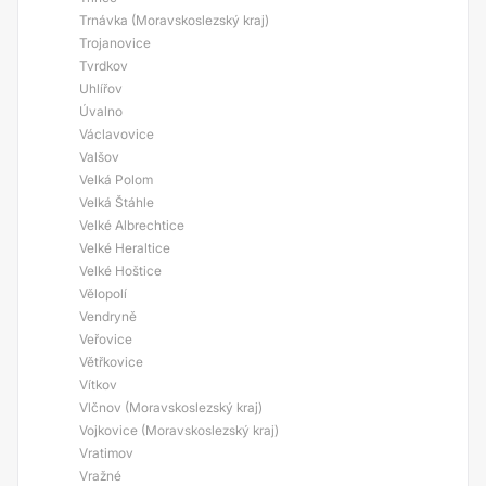
Trnávka (Moravskoslezský kraj)
Trojanovice
Tvrdkov
Uhlířov
Úvalno
Václavovice
Valšov
Velká Polom
Velká Štáhle
Velké Albrechtice
Velké Heraltice
Velké Hoštice
Vělopolí
Vendryně
Veřovice
Větřkovice
Vítkov
Vlčnov (Moravskoslezský kraj)
Vojkovice (Moravskoslezský kraj)
Vratimov
Vražné