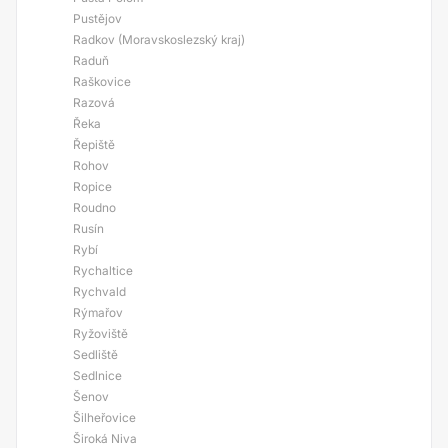
Pustějov
Radkov (Moravskoslezský kraj)
Raduň
Raškovice
Razová
Řeka
Řepiště
Rohov
Ropice
Roudno
Rusín
Rybí
Rychaltice
Rychvald
Rýmařov
Ryžoviště
Sedliště
Sedlnice
Šenov
Šilheřovice
Široká Niva