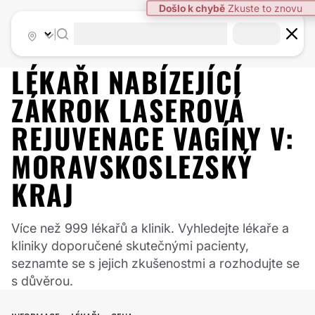
Došlo k chybě
Zkuste to znovu
|
LÉKAŘI NABÍZEJÍCÍ
ZÁKROK
LASEROVÁ
REJUVENACE VAGÍNY
V:
MORAVSKOSLEZSKÝ
KRAJ
Více než 999 lékařů a klinik. Vyhledejte lékaře a
kliniky doporučené skutečnými pacienty,
seznamte se s jejich zkušenostmi a rozhodujte se
s důvěrou.