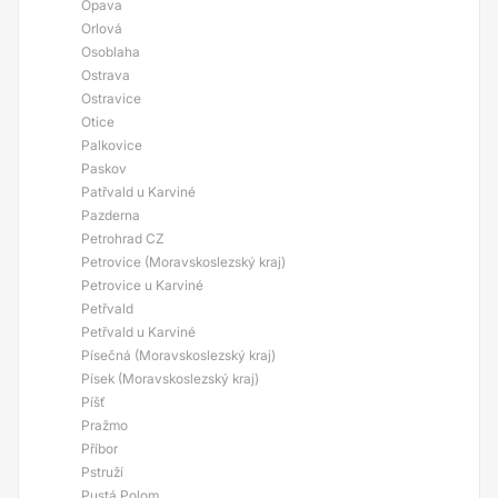
Opava
Orlová
Osoblaha
Ostrava
Ostravice
Otice
Palkovice
Paskov
Patřvald u Karviné
Pazderna
Petrohrad CZ
Petrovice (Moravskoslezský kraj)
Petrovice u Karviné
Petřvald
Petřvald u Karviné
Písečná (Moravskoslezský kraj)
Písek (Moravskoslezský kraj)
Píšť
Pražmo
Příbor
Pstruží
Pustá Polom