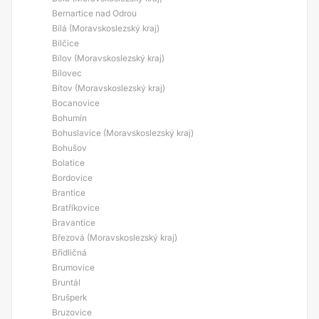
Bernartice nad Odrou
Bílá (Moravskoslezský kraj)
Bílčice
Bílov (Moravskoslezský kraj)
Bílovec
Bítov (Moravskoslezský kraj)
Bocanovice
Bohumín
Bohuslavice (Moravskoslezský kraj)
Bohušov
Bolatice
Bordovice
Brantice
Bratříkovice
Bravantice
Březová (Moravskoslezský kraj)
Břidličná
Brumovice
Bruntál
Brušperk
Bruzovice