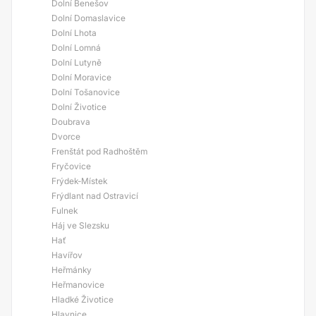
Dolní Benešov
Dolní Domaslavice
Dolní Lhota
Dolní Lomná
Dolní Lutyně
Dolní Moravice
Dolní Tošanovice
Dolní Životice
Doubrava
Dvorce
Frenštát pod Radhoštěm
Fryčovice
Frýdek-Místek
Frýdlant nad Ostravicí
Fulnek
Háj ve Slezsku
Hať
Havířov
Heřmánky
Heřmanovice
Hladké Životice
Hlavnice