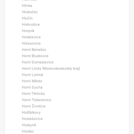
Hlinka
Hlubočec
Hlučín
Hněvošice
Hnojník
Hodslavice
Holasovice
Horní Benešov
Horní Bludovice
Horní Domaslavice
Horní Lhota (Moravskoslezský kraj)
Horní Lomná
Horní Město
Horní Suchá
Horní Těrlicko
Horní Tošanovice
Horní Životice
Hošťálkovy
Hostašovice
Hrabyně
Hradec