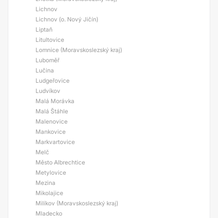
Lichnov
Lichnov (o. Nový Jičín)
Liptaň
Litultovice
Lomnice (Moravskoslezský kraj)
Luboměř
Lučina
Ludgeřovice
Ludvíkov
Malá Morávka
Malá Štáhle
Malenovice
Mankovice
Markvartovice
Melč
Město Albrechtice
Metylovice
Mezina
Mikolajice
Milíkov (Moravskoslezský kraj)
Mladecko