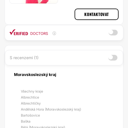
KONTAKTOVAT
DOCTORS
S recenzemi (1)
Moravskoslezský kraj
Všechny kraje
Albrechtice
Albrechtičky
Andělská Hora (Moravskoslezský kraj)
Bartošovice
Baška
Bělá (Moravskoslezský kraj)