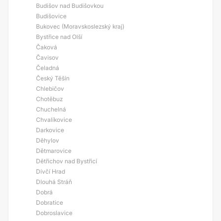
Budišov nad Budišovkou
Budišovice
Bukovec (Moravskoslezský kraj)
Bystřice nad Olší
Čaková
Čavisov
Čeladná
Český Těšín
Chlebičov
Chotěbuz
Chuchelná
Chvalíkovice
Darkovice
Děhylov
Dětmarovice
Dětřichov nad Bystřicí
Dívčí Hrad
Dlouhá Stráň
Dobrá
Dobratice
Dobroslavice