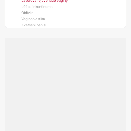
Laserová rejuvenace vagíny
Léčba inkontinence
Obřízka
Vaginoplastika
Zvětšení penisu