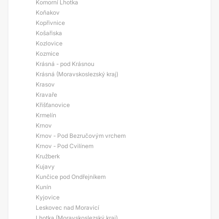
Komorní Lhotka
Koňakov
Kopřivnice
Košařiska
Kozlovice
Kozmice
Krásná - pod Krásnou
Krásná (Moravskoslezský kraj)
Krasov
Kravaře
Křišťanovice
Krmelín
Krnov
Krnov - Pod Bezručovým vrchem
Krnov - Pod Cvilínem
Kružberk
Kujavy
Kunčice pod Ondřejníkem
Kunín
Kyjovice
Leskovec nad Moravicí
Lhotka (Moravskoslezský kraj)