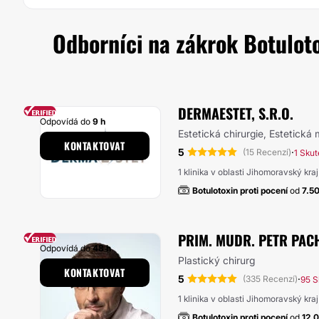
Odborníci na zákrok Botuloto
DERMAESTET, S.R.O.
Odpovídá do
9 h
Estetická chirurgie, Estetická
KONTAKTOVAT
5
·
(15 Recenzí)
1 Skut
1 klinika v oblasti Jihomoravský kraj
Botulotoxin proti pocení
od
7.5
PRIM. MUDR. PETR PAC
Odpovídá do
48 h
Plastický chirurg
KONTAKTOVAT
5
·
(335 Recenzí)
95 S
1 klinika v oblasti Jihomoravský kraj
Botulotoxin proti pocení
od
12.