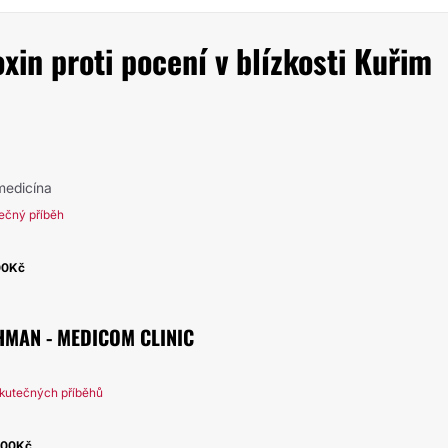
xin proti pocení v blízkosti Kuřim
 medicína
ečný příběh
00Kč
HMAN - MEDICOM CLINIC
kutečných příběhů
000Kč