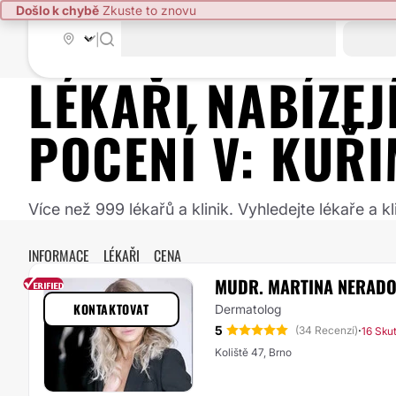
Došlo k chybě
Zkuste to znovu
|
LÉKAŘI NABÍZE
POCENÍ
V:
KUŘI
Více než 999 lékařů a klinik. Vyhledejte lékaře a
INFORMACE
LÉKAŘI
CENA
MUDR. MARTINA NERADO
KONTAKTOVAT
Dermatolog
5
·
(34 Recenzí)
16 Sku
Koliště 47, Brno