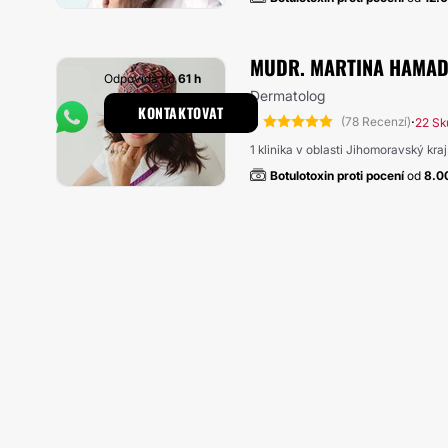
MUDR. MARTINA HAMA
Odpovídá do
61 h
Dermatolog
KONTAKTOVAT
5
·
(78 Recenzí)
22 Sk
1 klinika v oblasti Jihomoravský kraj
Botulotoxin proti pocení
od
8.0