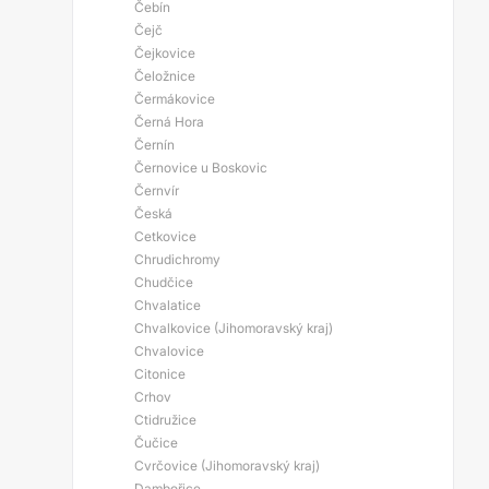
Čebín
Čejč
Čejkovice
Čeložnice
Čermákovice
Černá Hora
Černín
Černovice u Boskovic
Černvír
Česká
Cetkovice
Chrudichromy
Chudčice
Chvalatice
Chvalkovice (Jihomoravský kraj)
Chvalovice
Citonice
Crhov
Ctidružice
Čučice
Cvrčovice (Jihomoravský kraj)
Dambořice