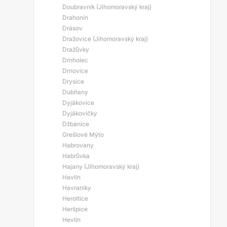
Doubravník (Jihomoravský kraj)
Drahonín
Drásov
Dražovice (Jihomoravský kraj)
Dražůvky
Drnholec
Drnovice
Drysice
Dubňany
Dyjákovice
Dyjákovičky
Džbánice
Grešlové Mýto
Habrovany
Habrůvka
Hajany (Jihomoravský kraj)
Havlín
Havraníky
Heroltice
Heršpice
Hevlín