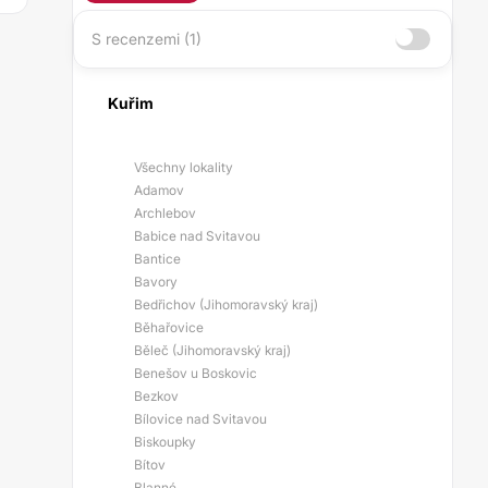
S recenzemi (1)
Kuřim
Všechny lokality
Adamov
Archlebov
Babice nad Svitavou
Bantice
Bavory
Bedřichov (Jihomoravský kraj)
Běhařovice
Běleč (Jihomoravský kraj)
Benešov u Boskovic
Bezkov
Bílovice nad Svitavou
Biskoupky
Bítov
Blanné