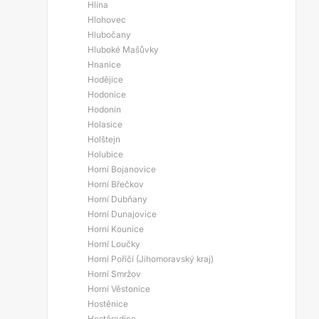
Hlína
Hlohovec
Hlubočany
Hluboké Mašůvky
Hnanice
Hodějice
Hodonice
Hodonín
Holasice
Holštejn
Holubice
Horní Bojanovice
Horní Břečkov
Horní Dubňany
Horní Dunajovice
Horní Kounice
Horní Loučky
Horní Poříčí (Jihomoravský kraj)
Horní Smržov
Horní Věstonice
Hostěnice
Hostěradice