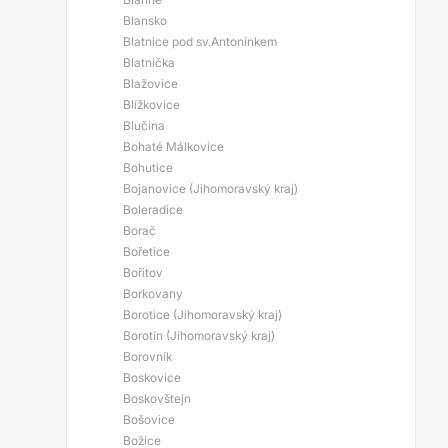
Blansko
Blatnice pod sv.Antonínkem
Blatnička
Blažovice
Blížkovice
Blučina
Bohaté Málkovice
Bohutice
Bojanovice (Jihomoravský kraj)
Boleradice
Borač
Bořetice
Bořitov
Borkovany
Borotice (Jihomoravský kraj)
Borotín (Jihomoravský kraj)
Borovník
Boskovice
Boskovštejn
Bošovice
Božice