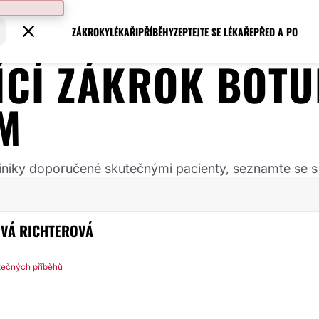
ZÁKROKY
LÉKAŘI
PŘÍBĚHY
ZEPTEJTE SE LÉKAŘE
PŘED A PO
JÍCÍ ZÁKROK
BOTU
M
 kliniky doporučené skutečnými pacienty, seznamte se s
VÁ RICHTEROVÁ
tečných příběhů