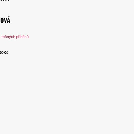
DOVÁ
utečných příběhů
00Kč