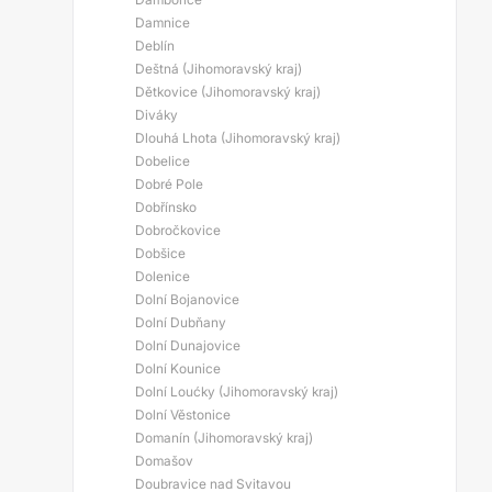
Damnice
Deblín
Deštná (Jihomoravský kraj)
Dětkovice (Jihomoravský kraj)
Diváky
Dlouhá Lhota (Jihomoravský kraj)
Dobelice
Dobré Pole
Dobřínsko
Dobročkovice
Dobšice
Dolenice
Dolní Bojanovice
Dolní Dubňany
Dolní Dunajovice
Dolní Kounice
Dolní Loućky (Jihomoravský kraj)
Dolní Věstonice
Domanín (Jihomoravský kraj)
Domašov
Doubravice nad Svitavou