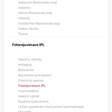
Vojkovice (Karlovarský kraj)
Vojtanov
Vrbice (Karlovarský kraj)
Vřesová
Vysoká Pec (Karlovarský kraj)
Zádub-Závišín
Žlutice
Fotorejuvenace IPL
Všechny zákroky
Antiaging
Botulotoxin
Botulotoxin proti pocení
Chemický peeling
Fotorejuvenace IPL
Hyaluronidáza
Injekční výplně
Kyselina hyaluronová
Léčba vypadávání vlasů pomocí plazmaterapie
Mezonitě