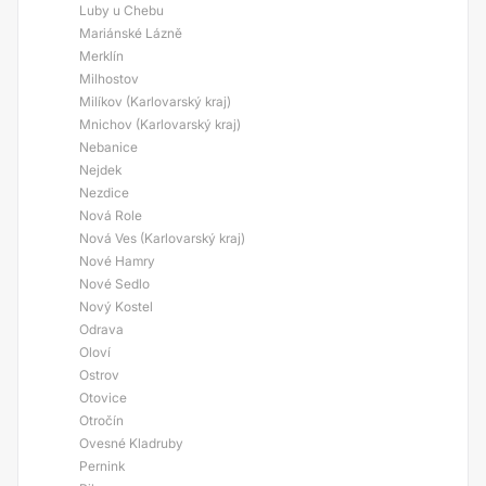
Luby u Chebu
Mariánské Lázně
Merklín
Milhostov
Milíkov (Karlovarský kraj)
Mnichov (Karlovarský kraj)
Nebanice
Nejdek
Nezdice
Nová Role
Nová Ves (Karlovarský kraj)
Nové Hamry
Nové Sedlo
Nový Kostel
Odrava
Oloví
Ostrov
Otovice
Otročín
Ovesné Kladruby
Pernink