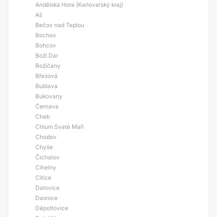
Andělská Hora (Karlovarský kraj)
Aš
Bečov nad Teplou
Bochov
Bohcov
Boží Dar
Božičany
Březová
Bublava
Bukovany
Černava
Cheb
Chlum Svaté Maří
Chodov
Chyše
Čichalov
Cihelny
Citice
Dalovice
Dasnice
Děpoltovice