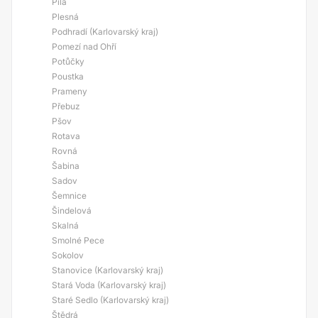
Pila
Plesná
Podhradí (Karlovarský kraj)
Pomezí nad Ohří
Potůčky
Poustka
Prameny
Přebuz
Pšov
Rotava
Rovná
Šabina
Sadov
Šemnice
Šindelová
Skalná
Smolné Pece
Sokolov
Stanovice (Karlovarský kraj)
Stará Voda (Karlovarský kraj)
Staré Sedlo (Karlovarský kraj)
Štědrá