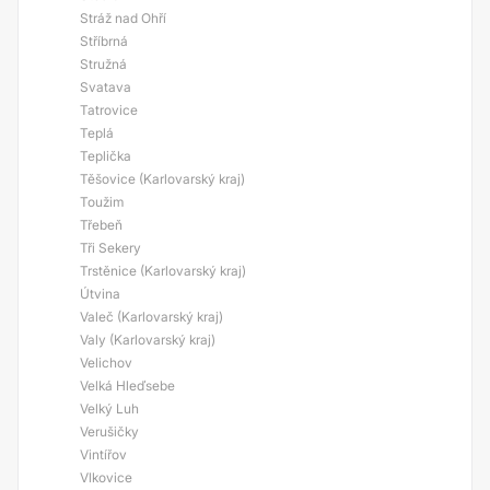
Stráž nad Ohří
Stříbrná
Stružná
Svatava
Tatrovice
Teplá
Teplička
Těšovice (Karlovarský kraj)
Toužim
Třebeň
Tři Sekery
Trstěnice (Karlovarský kraj)
Útvina
Valeč (Karlovarský kraj)
Valy (Karlovarský kraj)
Velichov
Velká Hleďsebe
Velký Luh
Verušičky
Vintířov
Vlkovice