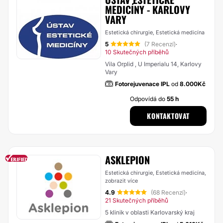
MEDICÍNY - KARLOVY
VARY
Estetická chirurgie, Estetická medicína
5
(7 Recenzí)
·
10 Skutečných příběhů
Vila Orplid , U Imperialu 14, Karlovy
Vary
Fotorejuvenace IPL
od
8.000Kč
Odpovídá do
55 h
KONTAKTOVAT
ASKLEPION
Estetická chirurgie, Estetická medicína,
zobrazit více
4.9
(68 Recenzí)
·
21 Skutečných příběhů
5 klinik v oblasti Karlovarský kraj