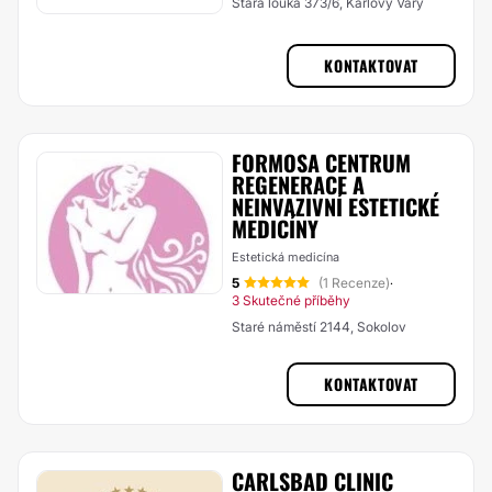
Stará louka 373/6, Karlovy Vary
KONTAKTOVAT
FORMOSA CENTRUM
REGENERACE A
NEINVAZIVNÍ ESTETICKÉ
MEDICÍNY
Estetická medicína
5
(1 Recenze)
·
3 Skutečné příběhy
Staré náměstí 2144, Sokolov
KONTAKTOVAT
CARLSBAD CLINIC