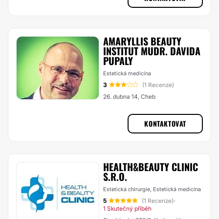
AMARYLLIS BEAUTY
INSTITUT MUDR. DAVIDA
PUPALY
Estetická medicína
3
(1 Recenze)
26. dubna 14, Cheb
KONTAKTOVAT
HEALTH&BEAUTY CLINIC
S.R.O.
Estetická chirurgie, Estetická medicína
5
(1 Recenze)
·
1 Skutečný příběh