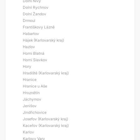
Dolní Nivy
Dolní Rychnov
Dolní Žandov
Drmoul
Františkovy Lázně
Habartov
Hájek (Karlovarský kraj)
Hazlov
Horní Blatná
Horní Slavkov
Hory
Hradiště (Karlovarský kraj)
Hranice
Hranice u Aše
Hroznětín
Jáchymov
Jenišov
Jindřichovice
Josefov (Karlovarský kraj)
Kaceřov (Karlovarský kraj)
Karlov
Karlovy Vary