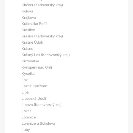
Klášter (Karlovarský kraj)
Kolová
Krajková
Královské Poříčí
Kraslice
Krásná (Karlovarský kraj)
Krásné Údolí
Krásno
Krásný Les (Karlovarský kraj)
Křižovatka
Kynšperk nad Ohří
Kyselka
Láz
Lázně Kynžvart
Libá
Libavské Údolí
Lipová (Karlovarský kraj)
Loket
Lomnice
Lomnice u Sokolova
Luby