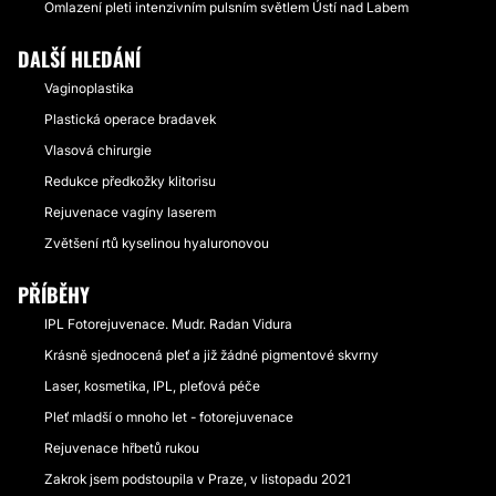
Omlazení pleti intenzivním pulsním světlem Ústí nad Labem
DALŠÍ HLEDÁNÍ
Vaginoplastika
Plastická operace bradavek
Vlasová chirurgie
Redukce předkožky klitorisu
Rejuvenace vagíny laserem
Zvětšení rtů kyselinou hyaluronovou
PŘÍBĚHY
IPL Fotorejuvenace. Mudr. Radan Vidura
Krásně sjednocená pleť a již žádné pigmentové skvrny
Laser, kosmetika, IPL, pleťová péče
Pleť mladší o mnoho let - fotorejuvenace
Rejuvenace hřbetů rukou
Zakrok jsem podstoupila v Praze, v listopadu 2021