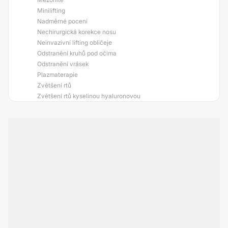
Minilifting
Nadměrné pocení
Nechirurgická korekce nosu
Neinvazivní lifting obličeje
Odstranění kruhů pod očima
Odstranění vrásek
Plazmaterapie
Zvětšení rtů
Zvětšení rtů kyselinou hyaluronovou