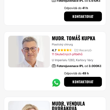
Fotorejuvenace IPL
od
5.610Kč
Odpovídá do
41 h
KONTAKTOVAT
MUDR. TOMÁŠ KUPKA
Plastický chirurg
4.7
(22 Recenzí)
·
11 Skutečných příběhů
U Imperialu 1283, Karlovy Vary
Fotorejuvenace IPL
od
3.000Kč
Odpovídá do
49 h
KONTAKTOVAT
MUDR. VENDULA
DVOŘÁKOVÁ