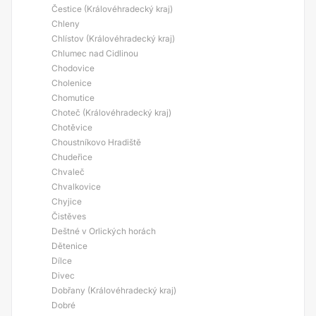
Čestice (Královéhradecký kraj)
Chleny
Chlístov (Královéhradecký kraj)
Chlumec nad Cidlinou
Chodovice
Cholenice
Chomutice
Choteč (Královéhradecký kraj)
Chotěvice
Choustníkovo Hradiště
Chudeřice
Chvaleč
Chvalkovice
Chyjice
Čistěves
Deštné v Orlických horách
Dětenice
Dílce
Divec
Dobřany (Královéhradecký kraj)
Dobré