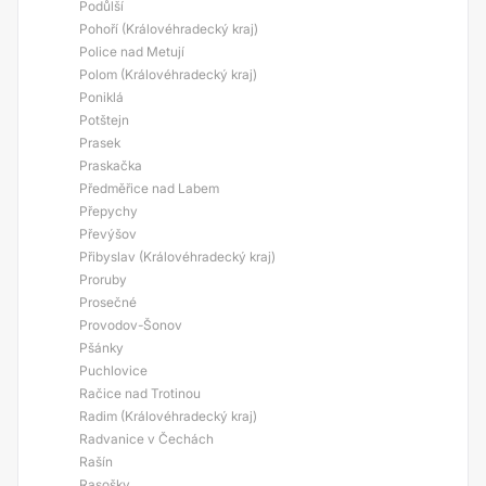
Podůlší
Pohoří (Královéhradecký kraj)
Police nad Metují
Polom (Královéhradecký kraj)
Poniklá
Potštejn
Prasek
Praskačka
Předměřice nad Labem
Přepychy
Převýšov
Přibyslav (Královéhradecký kraj)
Proruby
Prosečné
Provodov-Šonov
Pšánky
Puchlovice
Račice nad Trotinou
Radim (Královéhradecký kraj)
Radvanice v Čechách
Rašín
Rasošky