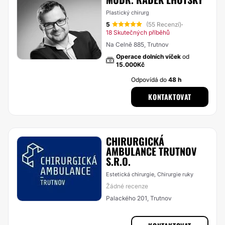
Plastický chirurg
5
(55 Recenzí)
·
18 Skutečných příběhů
Na Celně 885, Trutnov
Operace dolních víček
od
15.000Kč
Odpovídá do
48 h
KONTAKTOVAT
CHIRURGICKÁ
AMBULANCE TRUTNOV
S.R.O.
Estetická chirurgie, Chirurgie ruky
Žádné recenze
Palackého 201, Trutnov