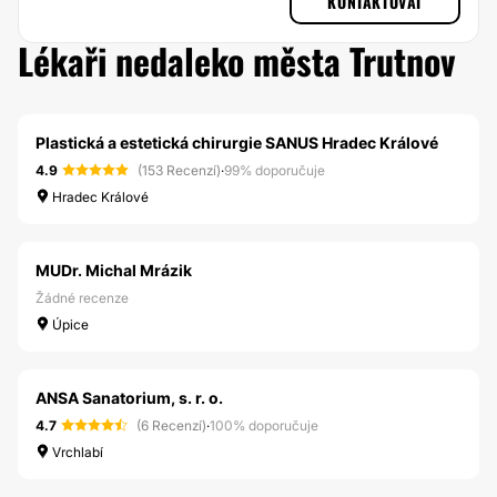
KONTAKTOVAT
Lékaři nedaleko města Trutnov
Plastická a estetická chirurgie SANUS Hradec Králové
4.9
(153 Recenzí)
·
99% doporučuje
Hradec Králové
MUDr. Michal Mrázik
Žádné recenze
Úpice
ANSA Sanatorium, s. r. o.
4.7
(6 Recenzí)
·
100% doporučuje
Vrchlabí