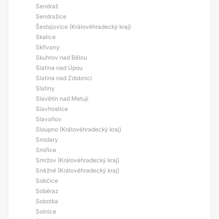
Sendraž
Sendražice
Šestajovice (Královéhradecký kraj)
Skalice
Skřivany
Skuhrov nad Bělou
Slatina nad Úpou
Slatina nad Zdobnicí
Slatiny
Slavětín nad Metuji
Slavhostice
Slavoňov
Sloupno (Královéhradecký kraj)
Smidary
Smiřice
Smržov (Královéhradecký kraj)
Sněžné (Královéhradecký kraj)
Sobčice
Soběraz
Sobotka
Solnice