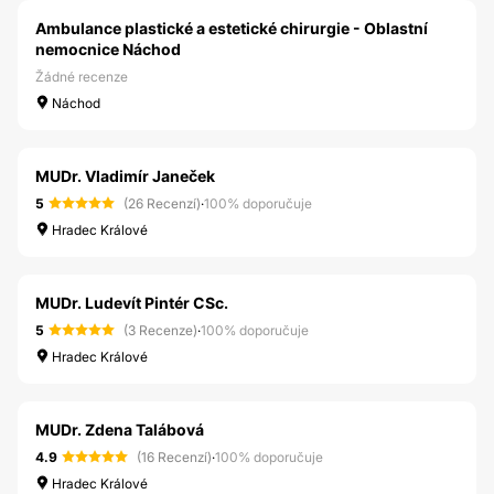
Ambulance plastické a estetické chirurgie - Oblastní
nemocnice Náchod
Žádné recenze
Náchod
MUDr. Vladimír Janeček
5
(26 Recenzí)
·
100% doporučuje
Hradec Králové
MUDr. Ludevít Pintér CSc.
5
(3 Recenze)
·
100% doporučuje
Hradec Králové
MUDr. Zdena Talábová
4.9
(16 Recenzí)
·
100% doporučuje
Hradec Králové