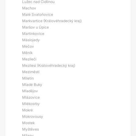
Lužec nad Cidlinou
Machov
Malé Svatoňovice
Markvartice (Královéhradecký kraj)
Maršov u Úpice
Martínkovice
Máslojedy
Mečov
Měník
Mezilečí
Mezilesí (Královéhradecký kraj)
Meziměstí
Miletín
Mladé Buky
Mladějov
Mlázovice
Mlékosrby
Mokré
Mokrovousy
Mostek
Myštěves
Mžany