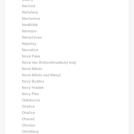
Náchod
Nahořany
Nechanice
Neděliště
Nemojov
Nemyčeves
Nepolisy
Nevratice
Nová Paka
Nová Ves (Královéhradecký kraj)
Nové Město
Nové Město nad Metují
Nový Bydžov
Nový Hrádek
Nový Ples
Obědovice
Očelice
Ohařice
Ohaveč
Ohnišov
Ohnišťany