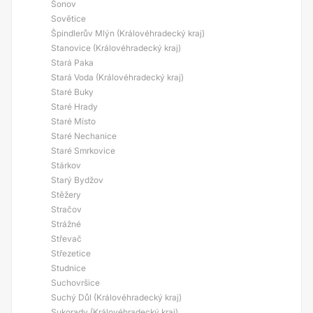
Šonov
Sovětice
Špindlerův Mlýn (Královéhradecký kraj)
Stanovice (Královéhradecký kraj)
Stará Paka
Stará Voda (Královéhradecký kraj)
Staré Buky
Staré Hrady
Staré Místo
Staré Nechanice
Staré Smrkovice
Stárkov
Starý Bydžov
Stěžery
Stračov
Strážné
Střevač
Střezetice
Studnice
Suchovršice
Suchý Důl (Královéhradecký kraj)
Sukorady (Královéhradecký kraj)