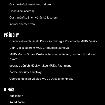
Odstranění pigmentových skvrn
Liposukce laserem
Odstranění kožních výrůstků laserem
Intimní operace žen
PŘÍBĚHY
Operace dolních víček, Plastická chirurgie Poděbrady-MUDr. Veliký
Dolní víčka laserem MUDr. Abdulgani Jurková
MUDr.Martin Ouzký, Cesta za lepším pohledem, pocitem i kvalitou
života .
operace očních víček v rukou MUDr. Pachmana
Žádné modřiny ani otoky
Operace dolních víček u MUDr. Utíkala ve Frýdku
O NÁS
Kdo jsme?
Redakční tým