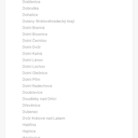
Dobřenice
Dobruška
Dohalice
Dolany (Královéhradecký kraj)
Dolní Branná
Dolní Brusnice
Dolní Černilov
Dolní Dvůr
Dolní Kalná
Dolní Lánov
Dolní Lochov
Dolní Olešnice
Dolní Přím
Dolní Radechová
Doubravice
Doudleby nad Orlicí
Dřevěnice
Dubenec
Dvůr Králové nad Labem
Habřina
Hajnice
Havlovice