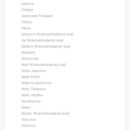
Údrnice
Úhlejov
Újezd pod Troskami
Úlibice
Úpice
Urbanice (Královéhradecký kraj)
Val (Královéhradecký kraj)
Valdice (Královéhradecký kraj)
Vamberk
Velichovky
Veliš (Královéhradecký kraj)
Velká Jesenice
Velké Poříčí
Velké Svatoňovice
Velký Třebešov
Velký Vřešťov
Vernéřovice
Vesec
Vestec (Královéhradecký kraj)
Vidochov
Vilantice