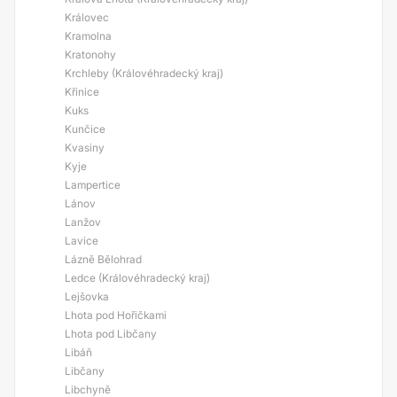
Královec
Kramolna
Kratonohy
Krchleby (Královéhradecký kraj)
Křinice
Kuks
Kunčice
Kvasiny
Kyje
Lampertice
Lánov
Lanžov
Lavice
Lázně Bělohrad
Ledce (Královéhradecký kraj)
Lejšovka
Lhota pod Hořičkami
Lhota pod Libčany
Libáň
Libčany
Libchyně