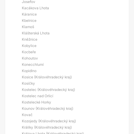
Josefov
Kacákova Lhota
Káranice
Kbelnice
Klamoš
Klášterská Lhota
Kněžnice
Kobylice
Kocbeře
Kohoutov
Konecchlumí
Kopidlno
Kosice (Královéhradecký kraj)
Kosičky
Kostelec (Královéhradecký kraj)
Kostelec nad Orlicí
Kostelecké Horky
Kounov (Královéhradecký kraj)
Kovač
Kozojedy (Královéhradecký kraj)
Králíky (Královéhradecký kraj)
Králova Lhota (Královéhradecký kraj)