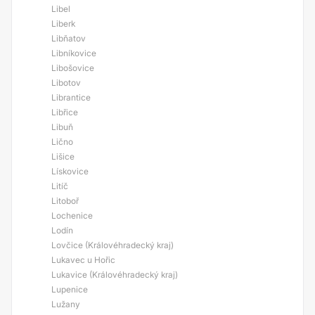
Libel
Liberk
Libňatov
Libníkovice
Libošovice
Libotov
Librantice
Libřice
Libuň
Lično
Lišice
Lískovice
Litíč
Litoboř
Lochenice
Lodín
Lovčice (Královéhradecký kraj)
Lukavec u Hořic
Lukavice (Královéhradecký kraj)
Lupenice
Lužany