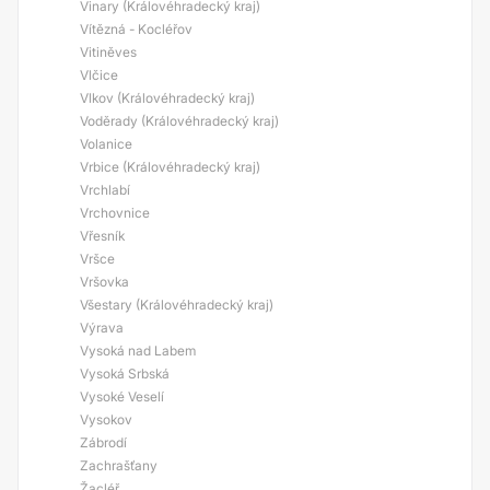
Vinary (Královéhradecký kraj)
Vítězná - Kocléřov
Vitiněves
Vlčice
Vlkov (Královéhradecký kraj)
Voděrady (Královéhradecký kraj)
Volanice
Vrbice (Královéhradecký kraj)
Vrchlabí
Vrchovnice
Vřesník
Vršce
Vršovka
Všestary (Královéhradecký kraj)
Výrava
Vysoká nad Labem
Vysoká Srbská
Vysoké Veselí
Vysokov
Zábrodí
Zachrašťany
Žacléř