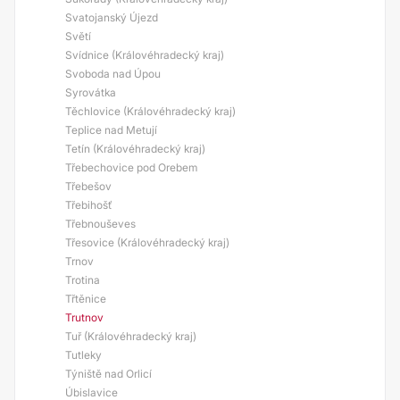
Svatojanský Újezd
Světí
Svídnice (Královéhradecký kraj)
Svoboda nad Úpou
Syrovátka
Těchlovice (Královéhradecký kraj)
Teplice nad Metují
Tetín (Královéhradecký kraj)
Třebechovice pod Orebem
Třebešov
Třebihošť
Třebnouševes
Třesovice (Královéhradecký kraj)
Trnov
Trotina
Třtěnice
Trutnov
Tuř (Královéhradecký kraj)
Tutleky
Týniště nad Orlicí
Úbislavice