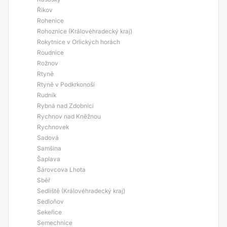
Řikov
Rohenice
Rohoznice (Královéhradecký kraj)
Rokytnice v Orlických horách
Roudnice
Rožnov
Rtyně
Rtyně v Podkrkonoší
Rudník
Rybná nad Zdobnicí
Rychnov nad Kněžnou
Rychnovek
Sadová
Samšina
Šaplava
Šárovcova Lhota
Sběř
Sedliště (Královéhradecký kraj)
Sedloňov
Sekeřice
Semechnice