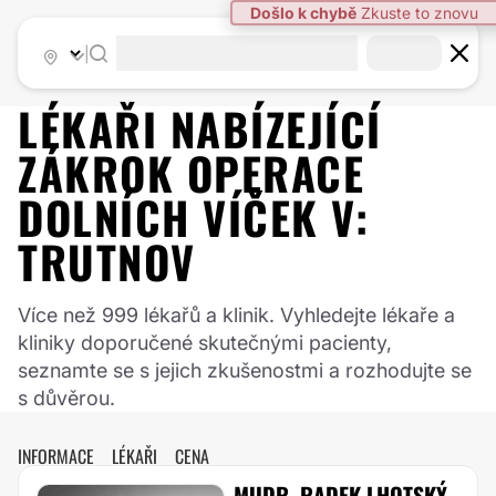
|
LÉKAŘI NABÍZEJÍCÍ
ZÁKROK
OPERACE
DOLNÍCH VÍČEK
V:
TRUTNOV
Více než 999 lékařů a klinik. Vyhledejte lékaře a
kliniky doporučené skutečnými pacienty,
seznamte se s jejich zkušenostmi a rozhodujte se
s důvěrou.
INFORMACE
LÉKAŘI
CENA
MUDR. RADEK LHOTSKÝ