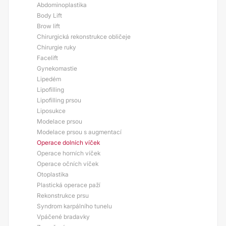
Abdominoplastika
Body Lift
Brow lift
Chirurgická rekonstrukce obličeje
Chirurgie ruky
Facelift
Gynekomastie
Lipedém
Lipofilling
Lipofilling prsou
Liposukce
Modelace prsou
Modelace prsou s augmentací
Operace dolních víček
Operace horních víček
Operace očních víček
Otoplastika
Plastická operace paží
Rekonstrukce prsu
Syndrom karpálního tunelu
Vpáčené bradavky