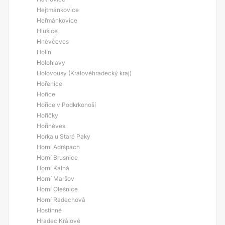
Hejtmánkovice
Heřmánkovice
Hlušice
Hněvčeves
Holín
Holohlavy
Holovousy (Královéhradecký kraj)
Hořenice
Hořice
Hořice v Podkrkonoší
Hořičky
Hořiněves
Horka u Staré Paky
Horní Adršpach
Horní Brusnice
Horní Kalná
Horní Maršov
Horní Olešnice
Horní Radechová
Hostinné
Hradec Králové