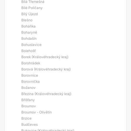
Bílá Třemešná
Bílé Poličany
Bílý Újezd
Blešno
Boháňka
Boharyně
Bohdašín
Bohuslavice
Bolehošť
Borek (Královéhradecký kraj)
Borohrádek
Borová (Královéhradecký kraj)
Borovnice
Borovnička
Božanov
Březina (Královéhradecký kraj)
Bříšťany
Broumov
Broumov - Olivětín
Brzice
Budčeves
Bukovice (Královéhradecký kraj)